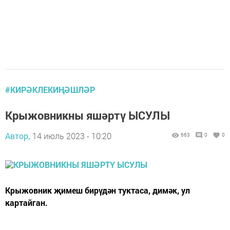
#КИРӘКЛЕКИҢӘШЛӘР
Крыжовникны яшәртү ЫСУЛЫ
Автор,
14 июль 2023 - 10:20
663
0
0
Крыжовник җимеш бирүдән туктаса, димәк, ул
картайган.