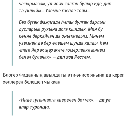
чакырмасам, ул исән калган булыр иде, дип
тә уйлыйм… Үземне гаепле тоям…
Без бүген фаҗигадә һәлак булган барлык
дусларым рухына дога кылдык. Мин бу
көнне беркайчан да онытмадым. Минем
үземнең дә бер өлешем шунда калды, һәм
әлеге йөрәк җәрәхәте гомерлеккә минем
белән булачак»,
– дип яза Рөстәм.
Блогер Фиданның авылдагы әти-әнисе янына да кереп,
хәлләрен белешеп чыккан.
«Инде туганнарга әверелеп беттек», –
ди ул
алар турында.