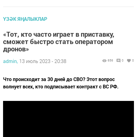
ҮЗӘК ЯҢАЛЫКЛАР
«Тот, кто часто играет в приставку,
сможет быстро стать оператором
дронов»
admin,
13 июль 2023 - 20:38
656
0
0
Что происходит за 30 дней до СВО? Этот вопрос
волнует всех, кто подписывает контракт с ВС РФ.