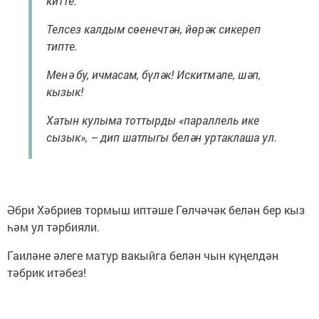
китте.
Телсез калдым сөенечтән, йөрәк сикереп
типте.
Менә бу, ичмасам, бүләк! Искитмәле, шәп,
кызык!
Хатын кулыма тоттырды «параллель ике
сызык», – дип шатлыгы белән уртаклаша ул.
Әбри Хәбриев тормыш иптәше Гөлчәчәк белән бер кыз
һәм ул тәрбияли.
Гаиләне әлеге матур вакыйга белән чын күңелдән
тәбрик итәбез!