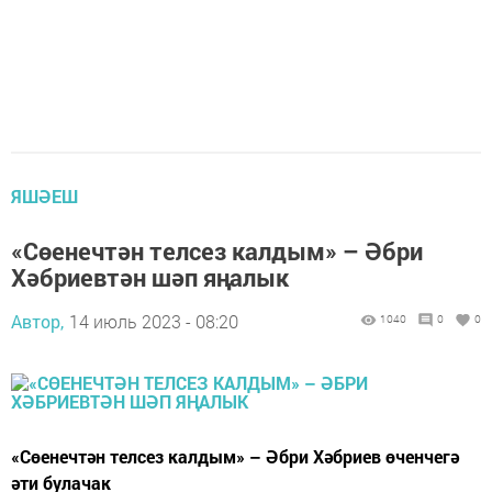
ЯШӘЕШ
«Сөенечтән телсез калдым» – Әбри
Хәбриевтән шәп яңалык
Автор,
14 июль 2023 - 08:20
1040
0
0
«Сөенечтән телсез калдым» – Әбри Хәбриев өченчегә
әти булачак