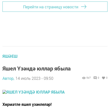
Перейти на страницу новости
ЯШӘЕШ
Яшел Үзәндә юллар ябыла
Автор,
14 июль 2023 - 09:50
547
0
0
Хөрмәтле яшел үзәнлеләр!