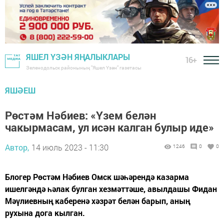
ЯШЕЛ ҮЗӘН ЯҢАЛЫКЛАРЫ
16+
Зеленодольск районының "Яшел Үзән" газетасы
ЯШӘЕШ
Рөстәм Нәбиев: «Үзем белән
чакырмасам, ул исән калган булыр иде»
Автор,
14 июль 2023 - 11:30
1246
0
0
Блогер Рөстәм Нәбиев Омск шәһәрендә казарма
ишелгәндә һәлак булган хезмәттәше, авылдашы Фидан
Мәүлиевның каберенә хәзрәт белән барып, аның
рухына дога кылган.