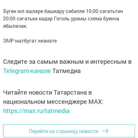
️Бүген юл эшләре башкару сәбәпле 10:00 сәгатьтән
20:00 сәгатькә кадәр Гоголь урамы ️схема буенча
ябылачак.
ЗМР матбугат хезмәте
Следите за самым важным и интересным в
Telegram-канале
Татмедиа
Читайте новости Татарстана в
национальном мессенджере MАХ:
https://max.ru/tatmedia
Перейти на страницу новости