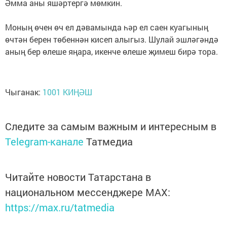
Әмма аны яшәртергә мөмкин.
Моның өчен өч ел дәвамында һәр ел саен куагының
өчтән берен төбеннән кисеп алыгыз. Шулай эшләгәндә
аның бер өлеше яңара, икенче өлеше җимеш бирә тора.
Чыганак:
1001 КИҢӘШ
Следите за самым важным и интересным в
Telegram-канале
Татмедиа
Читайте новости Татарстана в
национальном мессенджере MАХ:
https://max.ru/tatmedia