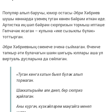
Популяр алып баручы, юмор остасы Әбри Хәбриев
шушы көннәрдә үзенең туган көнен бәйрәм иткән иде.
Артистка иң шәп бәйрәм сюрпризын тормыш иптәше
Гөлчәчәк ясаган – кулына «ике сызыклы бүләк»
тоттырган.
Әбри Хәбриевның сөенече эченә сыймаган. Өченче
тапкыр әти булачагын шаян шигырь юллары аша ул
виртуаль дусларына да сөйләгән.
«Туган көнгә хатын быел бүләк алып
тормаган.
Шаккатырыйм әле диеп, бер сюприз
җайлаган.
Аны күргәч, күзкәйләрем маңгайга менеп