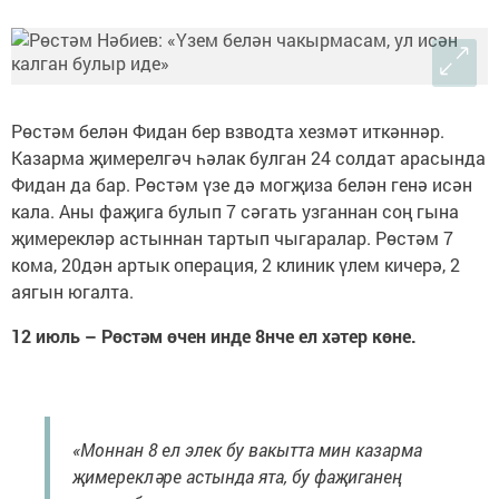
Рөстәм белән Фидан бер взводта хезмәт иткәннәр.
Казарма җимерелгәч һәлак булган 24 солдат арасында
Фидан да бар. Рөстәм үзе дә могҗиза белән генә исән
кала. Аны фаҗига булып 7 сәгать узганнан соң гына
җимерекләр астыннан тартып чыгаралар. Рөстәм 7
кома, 20дән артык операция, 2 клиник үлем кичерә, 2
аягын югалта.
12 июль – Рөстәм өчен инде 8нче ел хәтер көне.
«Моннан 8 ел элек бу вакытта мин казарма
җимерекләре астында ята, бу фаҗиганең