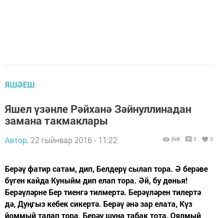
ЯШӘЕШ
Яшел үзәнле Рәйханә Зәйнуллинадан
замана такмаклары
Автор,
22 гыйнвар 2016 - 11:22
948
0
0
Берәү фатир сатам, дип, Белдерү сылап тора. Ә берәве
бүген кайда Куныйм дип елап тора. Әй, бу дөнья!
Берәүләрне Бер тиенгә тилмертә. Берәүләрен тилертә
дә, Дуңгыз кебек сикертә. Берәү әнә зар елата, Күз
йоммый талап тора. Берәү шуңа табак тота, Оялмый