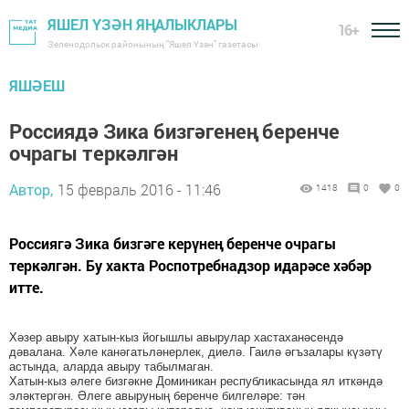
ЯШЕЛ ҮЗӘН ЯҢАЛЫКЛАРЫ
16+
Зеленодольск районының "Яшел Үзән" газетасы
ЯШӘЕШ
Россиядә Зика бизгәгенең беренче
очрагы теркәлгән
Автор,
15 февраль 2016 - 11:46
1418
0
0
Россиягә Зика бизгәге керүнең беренче очрагы
теркәлгән. Бу хакта Роспотребнадзор идарәсе хәбәр
итте.
Хәзер авыру хатын-кыз йогышлы авырулар хастаханәсендә
дәвалана. Хәле канәгатьләнерлек, диелә. Гаилә әгъзалары күзәтү
астында, аларда авыру табылмаган.
Хатын-кыз әлеге бизгәкне Доминикан республикасында ял иткәндә
эләктергән. Әлеге авыруның беренче билгеләре: тән