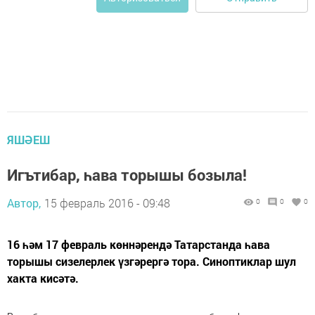
ЯШӘЕШ
Игътибар, һава торышы бозыла!
Автор,
15 февраль 2016 - 09:48
0
0
0
16 һәм 17 февраль көннәрендә Татарстанда һава
торышы сизелерлек үзгәрергә тора. Синоптиклар шул
хакта кисәтә.