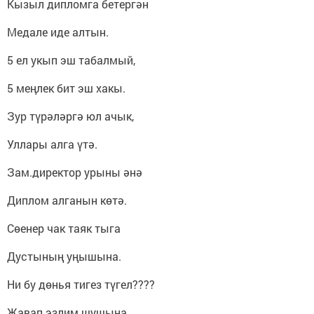
Кызыл дипломга бетергән
Медале иде алтын.
5 ел укып эш табалмый,
5 меңлек бит эш хакы.
Зур түрәләргә юл ачык,
Уллары алга үтә.
Зам.директор урыны әнә
Диплом алганын көтә.
Сөенер чак таяк тыга
Дустының уңышына.
Ни бу дөнья тигез түгел????
Җавап эзлим шушыңа.