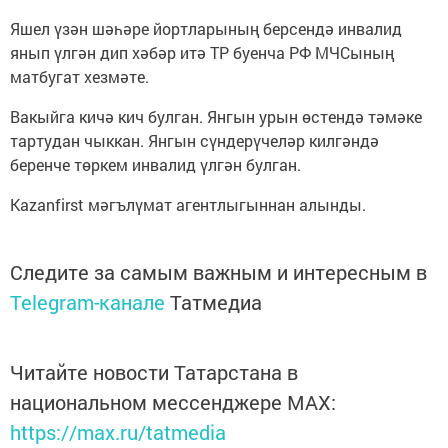
Яшел үзән шәһәре йортларының берсендә инвалид
янып үлгән дип хәбәр итә ТР буенча РФ МЧСының
матбугат хезмәте.
Вакыйга кичә кич булган. Янгын урын өстендә тәмәке
тартудан чыккан. Янгын сүндерүчеләр килгәндә
беренче төркем инвалид үлгән булган.
Kazanfirst мәгълүмат агентлыгыннан алынды.
Следите за самым важным и интересным в
Telegram-канале
Татмедиа
Читайте новости Татарстана в
национальном мессенджере MАХ:
https://max.ru/tatmedia