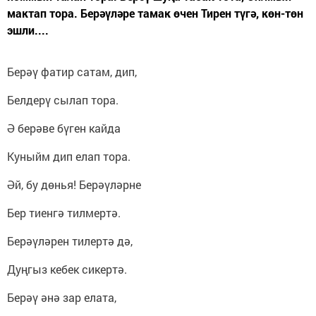
мактап тора. Берәүләре тамак өчен Тирен түгә, көн-төн
эшли....
Берәү фатир сатам, дип,
Белдерү сылап тора.
Ә берәве бүген кайда
Куныйм дип елап тора.
Әй, бу дөнья! Берәүләрне
Бер тиенгә тилмертә.
Берәүләрен тилертә дә,
Дуңгыз кебек сикертә.
Берәү әнә зар елата,