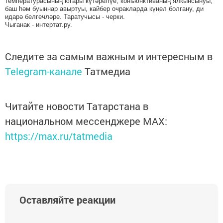
температурасының югары күтәрелүе, конъюнктиваның ялкынсынуы,
баш һәм буыннар авыртуы, кайбер очракларда күңел болгану, ди
идарә белгечләре. Таратучысы - черки.
Чыганак - интертат.ру.
Следите за самым важным и интересным в
Telegram-канале
Татмедиа
Читайте новости Татарстана в
национальном мессенджере MАХ:
https://max.ru/tatmedia
Оставляйте реакции