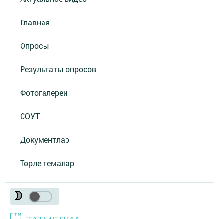
Главная
Опросы
Результаты опросов
Фотогалереи
СОУТ
Документлар
Төрле темалар