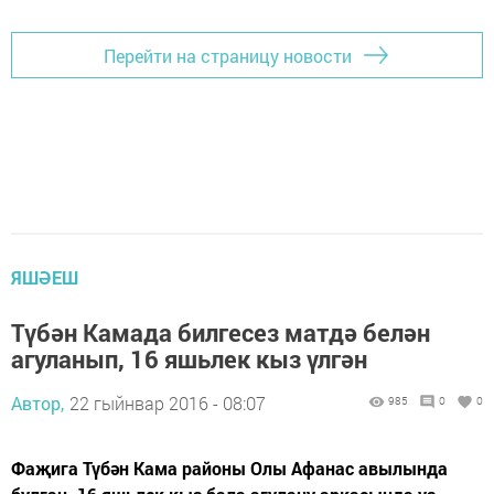
Перейти на страницу новости
ЯШӘЕШ
Түбән Камада билгесез матдә белән
агуланып, 16 яшьлек кыз үлгән
Автор,
22 гыйнвар 2016 - 08:07
985
0
0
Фаҗига Түбән Кама районы Олы Афанас авылында