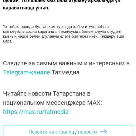
булган. 16 яшьлек кыз бала агулану аркасында үз
караватында үлгән.
Үз төбәкләрендә булган хәл турында хәбәр итүче ntrtv.ru
мәгълүматларына караганда, техникумда белем алучы студент
кызның нәрсә белән агулануы әлегә билгесез икән. Тикшерү эше
бара
Следите за самым важным и интересным в
Telegram-канале
Татмедиа
Читайте новости Татарстана в
национальном мессенджере MАХ:
https://max.ru/tatmedia
Перейти на страницу новости