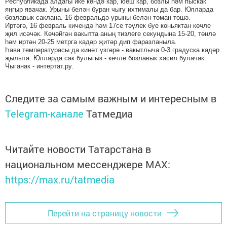
Республикада алдагы ике көндә кар, юеш кар, бозлы һәм пыскак
яңгыр явачак. Урыны белән буран чыгу ихтималы да бар. Юлларда
бозлавык саклана. 16 февральдә урыны белән томан төшә.
Иртәгә, 16 февраль кичендә һәм 17се тәүлек буе көньяктан көчле
җил исәчәк. Көчәйгән вакытта аның тизлеге секундына 15-20, төнлә
һәм иртән 20-25 метрга кадәр җитәр дип фаразланыла.
Һава температурасы да кинәт үзгәрә - вакытлыча 0-3 градуска кадәр
җылыта. Юлларда сак булыгыз - көчле бозлавык хасил булачак.
Чыганак - интертат.ру.
Следите за самым важным и интересным в
Telegram-канале
Татмедиа
Читайте новости Татарстана в
национальном мессенджере MАХ:
https://max.ru/tatmedia
Перейти на страницу новости