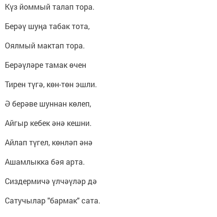
Күз йоммый талап тора.
Берәү шуңа табак тота,
Оялмый мактап тора.
Берәүләре тамак өчен
Тирен түгә, көн-төн эшли.
Ә берәве шуннан көлеп,
Айгыр кебек әнә кешни.
Айлап түгел, көнләп әнә
Ашамлыкка бәя арта.
Сиздермичә үлчәүләр дә
Сатучылар "бармак" сата.