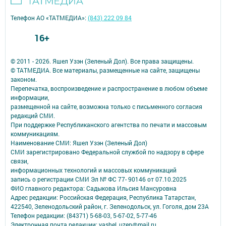
Телефон АО «ТАТМЕДИА»:
(843) 222 09 84
16+
© 2011 - 2026. Яшел Узэн (Зеленый Дол). Все права защищены.
© ТАТМЕДИА. Все материалы, размещенные на сайте, защищены
законом.
Перепечатка, воспроизведение и распространение в любом объеме
информации,
размещенной на сайте, возможна только с письменного согласия
редакций СМИ.
При поддержке Республиканского агентства по печати и массовым
коммуникациям.
Наименование СМИ: Яшел Узэн (Зеленый Дол)
СМИ зарегистрировано Федеральной службой по надзору в сфере
связи,
информационных технологий и массовых коммуникаций
запись о регистрации СМИ Эл № ФС 77- 90146 от 07.10.2025
ФИО главного редактора: Садыкова Ильсия Мансуровна
Адрес редакции: Российская Федерация, Республика Татарстан,
422540, Зеленодольский район, г. Зеленодольск, ул. Гоголя, дом 23А
Телефон редакции: (84371) 5-68-03, 5-67-02, 5-77-46
Электронная почта редакции: yashel_uzen@mail.ru