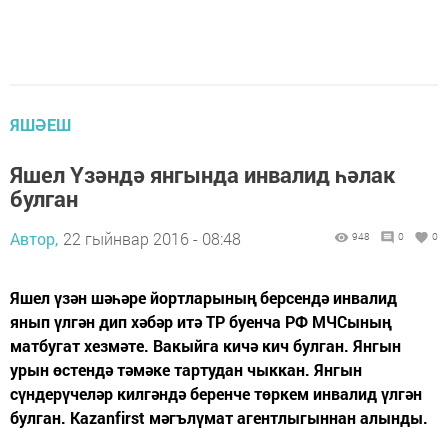
ЯШӘЕШ
Яшел Үзәндә янгында инвалид һәлак
булган
Автор,
22 гыйнвар 2016 - 08:48
948
0
0
Яшел үзән шәһәре йортларының берсендә инвалид
янып үлгән дип хәбәр итә ТР буенча РФ МЧСының
матбугат хезмәте. Вакыйга кичә кич булган. Янгын
урын өстендә тәмәке тартудан чыккан. Янгын
сүндерүчеләр килгәндә беренче төркем инвалид үлгән
булган. Kazanfirst мәгълүмат агентлыгыннан алынды.