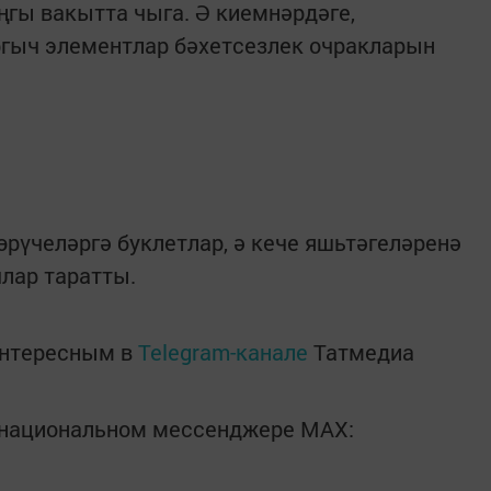
ңгы вакытта чыга. Ә киемнәрдәге,
гыч элементлар бәхетсезлек очракларын
өрүчеләргә буклетлар, ә кече яшьтәгеләренә
лар таратты.
интересным в
Telegram-канале
Татмедиа
в национальном мессенджере MАХ: