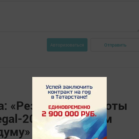
Отправить
Авторизоваться
а: «Результаты работы
egal-2017 планируем
думу»