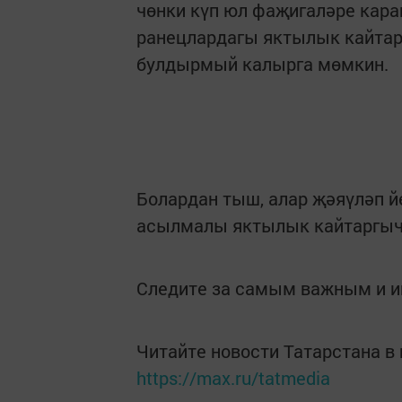
чөнки күп юл фаҗигаләре кара
ранецлардагы яктылык кайтар
булдырмый калырга мөмкин.
Болардан тыш, алар җәяүләп й
асылмалы яктылык кайтаргыч
Следите за самым важным и 
Читайте новости Татарстана 
https://max.ru/tatmedia