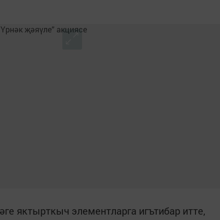
ге яктырткыч элементларга игътибар итте,