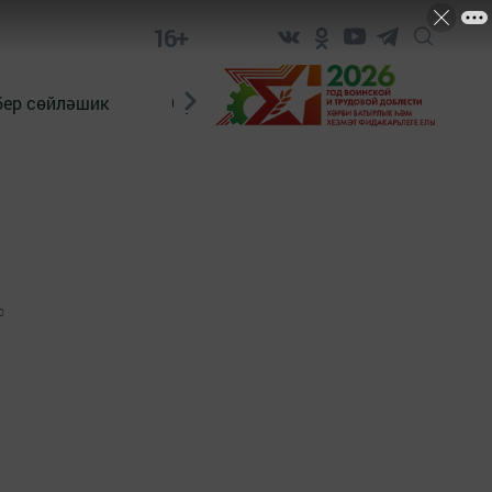
16+
бер сөйләшик
Сүз тарихы
Яшь хәбәрче
0