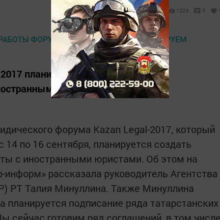
1223
0
-2017 планируется создать список
ностранными юристами.
дического форума Kazan Legal-2017, который
с 14 по 16 сентября, планируется создать
оты с иностранными юристами. Об этом на
р-информ» рассказала руководитель Агентства
Р) РТ Талия Минуллина. Также Минуллина
ма планируется подписание ряда татарстанских
ы сейчас готовим ряд соглашений, в том числ