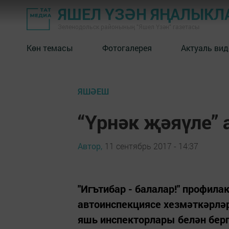
ЯШЕЛ ҮЗӘН ЯҢАЛЫКЛ
Зеленодольск районының "Яшел Үзән" газетасы
Көн темасы
Фотогалерея
Актуаль вид
ЯШӘЕШ
“Үрнәк җәяүле” 
Автор,
11 сентябрь 2017 - 14:37
"Игътибар - балалар!" профил
автоинспекциясе хезмәткәрләр
яшь инспекторлары белән берг