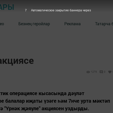
АРЫ
6
Автоматическое закрытие баннера через
ео
Безнең геройлар
Реклама
Татарча 
акциясе
1275
0
актик операциясе кысасында дәүләт
е балалар иҗаты үзәге һәм 7нче урта мәктәп
ә "Үрнәк җәяүле" акциясен уздырды.