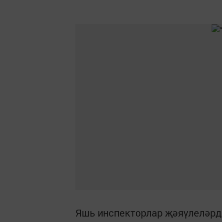
Яшь инспекторлар җәяүлеләрдә