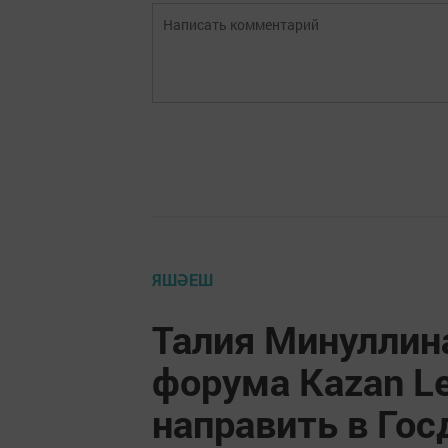
ЯШӘЕШ
Талия Минуллин
форума Kazan L
направить в Гос