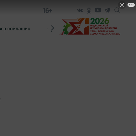
16+
бер сөйләшик
Сүз тарихы
Яшь хәбәрче
0