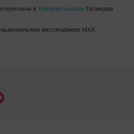
интересным в
Telegram-канале
Татмедиа
в национальном мессенджере MАХ: