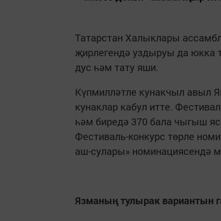
Татарстан Халыклары ассамбл
җирлегендә уздыруы да юкка т
дус һәм тату яши.
Күпмилләтле кунакчыл авыл 
кунаклар кабул итте. Фестива
һәм биредә 370 бала чыгыш я
Фестиваль-конкурс төрле ном
аш-сулары» номинациясендә ми
Язманың тулырак вариантын г