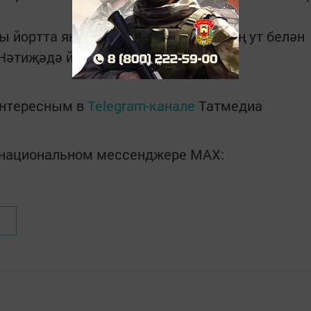
 йортта янгын билгесез кешеләрнең ут белән
әтиҗәдә йорт һәм 9 сарай янган.
интересным в
Telegram-канале
Татмедиа
в национальном мессенджере MАХ: