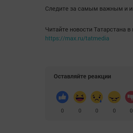
Следите за самым важным и 
Читайте новости Татарстана 
https://max.ru/tatmedia
Оставляйте реакции
0
0
0
0
0