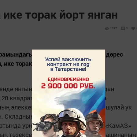
ике торак йорт янган
1097
0
рамындагы йортта электр җиһазын дөрес
ике торак йорт янган.
ендә янгын ут белән саксыз кыланудан
 20 квадрат метрына зыян салынган.
ың элеккеге склад бинасында бәла шулай ук
. Складның түбәсе янган.
ортында урнашкан фанер заводында «КамАЗ»
ң төзексез булуыннан ут капкан. Машинаның