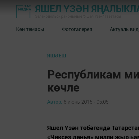
ЯШЕЛ ҮЗӘН ЯҢАЛЫКЛ
Зеленодольск районының "Яшел Үзән" газетасы
Көн темасы
Фотогалерея
Актуаль вид
ЯШӘЕШ
Республикам ми
көчле
Автор,
6 июнь 2015 - 05:05
Яшел Үзән төбәгендә Татарст
«Чиксез дөнья» милли җыр һә