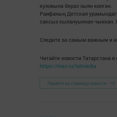
кузовына бераз зыян килгән.
Раифаның Детская урамындагы
саксыз кылануыннан чыккан. Н
Следите за самым важным и 
Читайте новости Татарстана 
https://max.ru/tatmedia
Перейти на страницу новости