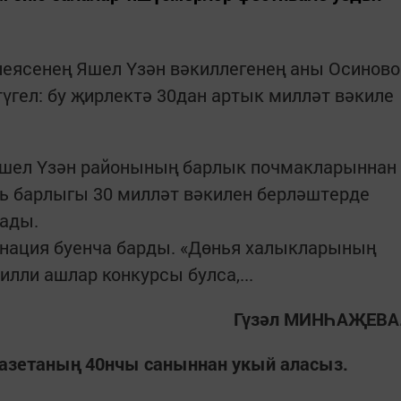
еясенең Яшел Үзән вәкиллегенең аны Осиново
үгел: бу җирлектә 30дан артык милләт вәкиле
Яшел Үзән районының барлык почмакларыннан
ль барлыгы 30 милләт вәкилен берләштерде
сады.
инация буенча барды. «Дөнья халыкларының
лли ашлар конкурсы булса,...
Гүзәл МИНҺАҖЕВА
азетаның 40нчы саныннан укый аласыз.