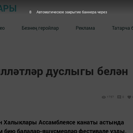
АРЫ
7
Автоматическое закрытие баннера через
ео
Безнең геройлар
Реклама
Татарча 
лләтләр дуслыгы белән
1757
0
ан Халыклары Ассамблеясе канаты астында
м бию балалар-яшүсмерләр фестивале узды.