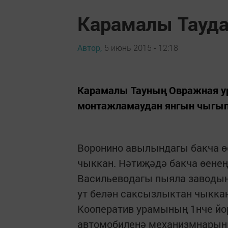
Карамалы Тауда 
Автор,
5 июнь 2015 - 12:18
Карамалы Тауның Овражная у
монтажламаудан янгын чыгып, 
Воронино авылындагы бакча ө
чыккан. Нәтиҗәдә бакча өенең
Васильеводагы пыяла заводын
ут белән саксызлыктан чыккан
Кооператив урамының 1нче й
автомобиленә механизмнарыны