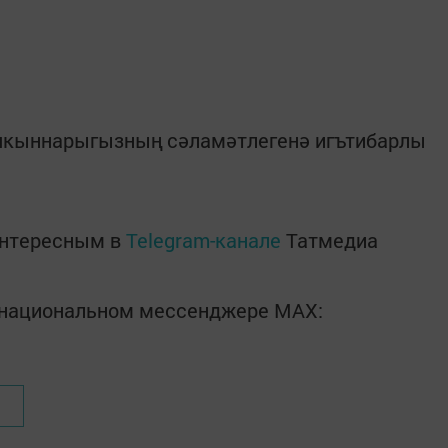
 якыннарыгызның сәламәтлегенә игътибарлы
интересным в
Telegram-канале
Татмедиа
в национальном мессенджере MАХ: