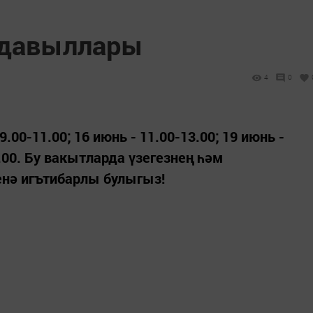
 давыллары
4
0
9.00-11.00; 16 июнь - 11.00-13.00; 19 июнь -
4.00. Бу вакытларда үзегезнең һәм
нә игътибарлы булыгыз!