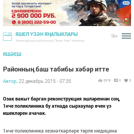
ЯШЕЛ ҮЗӘН ЯҢАЛЫКЛАРЫ
16+
Зеленодольск районының "Яшел Үзән" газетасы
ЯШӘЕШ
Районның баш табибы хәбәр итте
Автор,
22 декабрь 2015 - 07:35
2316
0
0
Озак вакыт барган реконструкция эшләреннән соң,
1нче поликлиника бу атнада сырхаулар өчен үз
ишекләрен ачачак.
1нче поликлиника хезмәткәрләре төрле медицина