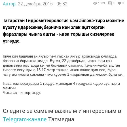
Автор,
22 декабрь 2015 - 05:32
1039
0
0
Татарстан Гидрометеорология һәм әйләнә-тирә мохитне
күзәтү идарәсенең берничә көн элек җиткергән
фаразлары чынга ашты - һава торышы сизелерлек
үзгәрде.
Кичә кич башланган яңгыр һәм пыскак яңгыр аркасында юлларда
бозлавык барлыкка килде. Бүген, 22 декабрьдә, иртән һәм көн
дәвамынңа юлларда көчле бозлавык саклана. Көньяк-көнбатыштан
тизлеге секундына 15-17 метр тәшкил иткән көчле җил исә, буран
чыгу ихтималы саклана - күз күреме 1 чакрымнан да кимрәк булачак.
Һава температурасы 1 градус җылыдан 4 градуска кадәр суытырга
мөмкин.
Чыганак - интертат.ру.
Следите за самым важным и интересным в
Telegram-канале
Татмедиа