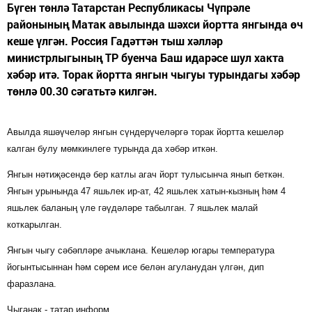
Бүген төнлә Татарстан Республикасы Чүпрәле
районының Матак авылында шәхси йортта янгында өч
кеше үлгән. Россия Гадәттән тыш хәлләр
министрлыгының ТР буенча Баш идарәсе шул хакта
хәбәр итә. Торак йортта янгын чыгуы турындагы хәбәр
төнлә 00.30 сәгатьтә килгән.
Авылда яшәүчеләр янгын сүндерүчеләргә торак йортта кешеләр
калган булу мөмкинлеге турында да хәбәр иткән.
Янгын нәтиҗәсендә бер катлы агач йорт тулысынча янып беткән.
Янгын урынында 47 яшьлек ир-ат, 42 яшьлек хатын-кызның һәм 4
яшьлек баланың үле гәүдәләре табылган. 7 яшьлек малай
коткарылган.
Янгын чыгу сәбәпләре ачыклана. Кешеләр югары температура
йогынтысыннан һәм сөрем исе белән агуланудан үлгән, дип
фаразлана.
Чыганак - татар.информ.