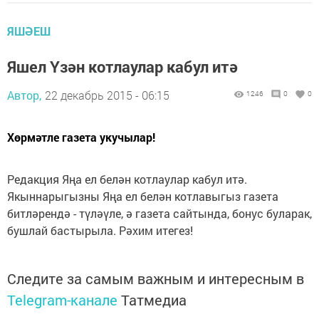
ЯШӘЕШ
Яшел Үзән котлаулар кабул итә
Автор,
22 декабрь 2015 - 06:15
1246
0
0
Хөрмәтле газета укучылар!
Редакция Яңа ел белән котлаулар кабул итә.
Якыннарыгызны Яңа ел белән котлавыгыз газета
битләрендә - түләүле, ә газета сайтында, бонус буларак,
бушлай бастырыла. Рәхим итегез!
Следите за самым важным и интересным в
Telegram-канале
Татмедиа