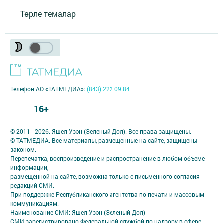
Төрле темалар
Телефон АО «ТАТМЕДИА»:
(843) 222 09 84
16+
© 2011 - 2026. Яшел Узэн (Зеленый Дол). Все права защищены.
© ТАТМЕДИА. Все материалы, размещенные на сайте, защищены
законом.
Перепечатка, воспроизведение и распространение в любом объеме
информации,
размещенной на сайте, возможна только с письменного согласия
редакций СМИ.
При поддержке Республиканского агентства по печати и массовым
коммуникациям.
Наименование СМИ: Яшел Узэн (Зеленый Дол)
СМИ зарегистрировано Федеральной службой по надзору в сфере