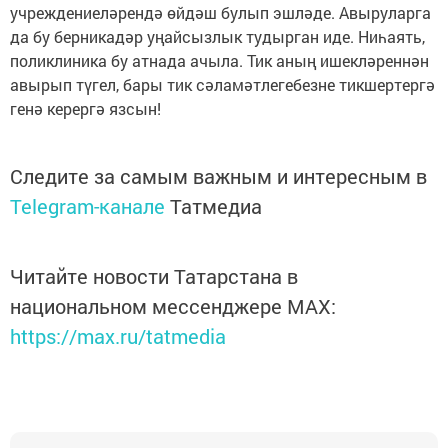
учреждениеләрендә өйдәш булып эшләде. Авыруларга
да бу берникадәр уңайсызлык тудырган иде. Ниһаять,
поликлиника бу атнада ачыла. Тик аның ишекләреннән
авырып түгел, бары тик сәламәтлегебезне тикшертергә
генә керергә язсын!
Следите за самым важным и интересным в
Telegram-канале
Татмедиа
Читайте новости Татарстана в
национальном мессенджере MАХ:
https://max.ru/tatmedia