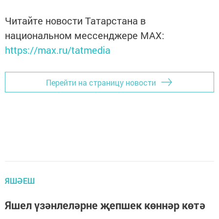
Читайте новости Татарстана в
национальном мессенджере MАХ:
https://max.ru/tatmedia
Перейти на страницу новости
ЯШӘЕШ
Яшел үзәнлеләрне җепшек көннәр көтә