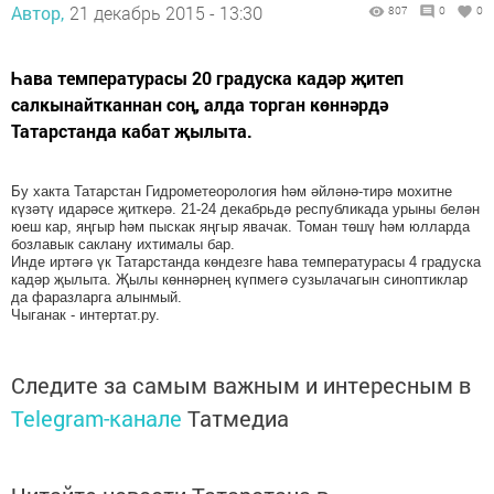
Автор,
21 декабрь 2015 - 13:30
807
0
0
Һава температурасы 20 градуска кадәр җитеп
салкынайтканнан соң, алда торган көннәрдә
Татарстанда кабат җылыта.
Бу хакта Татарстан Гидрометеорология һәм әйләнә-тирә мохитне
күзәтү идарәсе җиткерә. 21-24 декабрьдә республикада урыны белән
юеш кар, яңгыр һәм пыскак яңгыр явачак. Томан төшү һәм юлларда
бозлавык саклану ихтималы бар.
Инде иртәгә үк Татарстанда көндезге һава температурасы 4 градуска
кадәр җылыта. Җылы көннәрнең күпмегә сузылачагын синоптиклар
да фаразларга алынмый.
Чыганак - интертат.ру.
Следите за самым важным и интересным в
Telegram-канале
Татмедиа