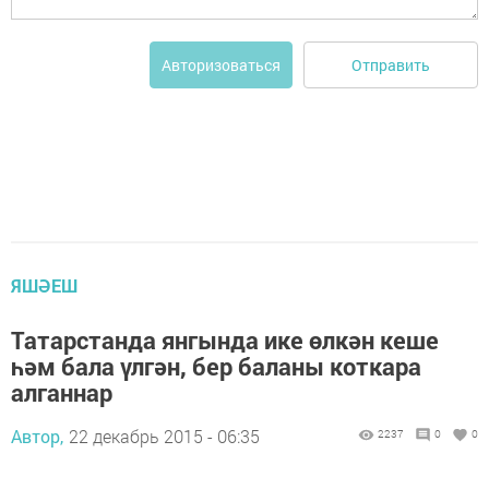
Отправить
Авторизоваться
ЯШӘЕШ
Татарстанда янгында ике өлкән кеше
һәм бала үлгән, бер баланы коткара
алганнар
Автор,
22 декабрь 2015 - 06:35
2237
0
0