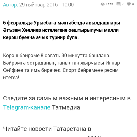
Автор,
29 гыйнвар 2016 - 10:00
1666
0
0
6 февральдә Урысбага мәктәбендә авылдашлары
Әгъзәм Хәялиев истәлегенә оештырылучы милли
көрәш буенча ачык турнир була.
Көрәш бәйрәме 8 сәгать 30 минутта башлана.
Бәйрәмгә эстраданың танылган җырчысы Илнар
Сәйфиев та ямь бирәчәк. Спорт бәйрәменә рәхим
итегез!
Следите за самым важным и интересным в
Telegram-канале
Татмедиа
Читайте новости Татарстана в