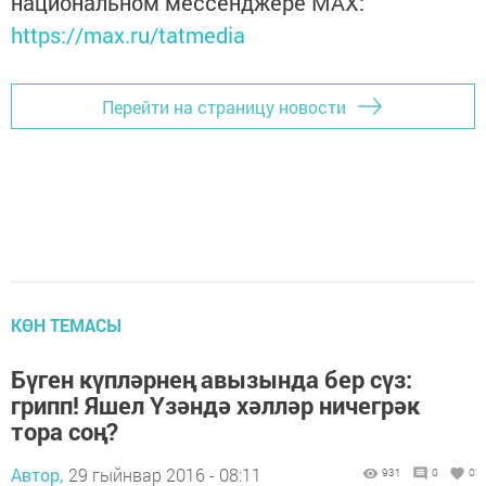
национальном мессенджере MАХ:
https://max.ru/tatmedia
Перейти на страницу новости
КӨН ТЕМАСЫ
Бүген күпләрнең авызында бер сүз:
грипп! Яшел Үзәндә хәлләр ничегрәк
тора соң?
Автор,
29 гыйнвар 2016 - 08:11
931
0
0