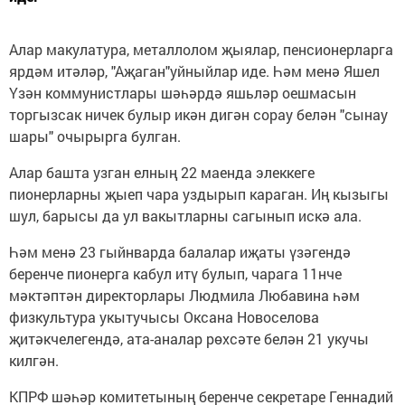
Алар макулатура, металлолом җыялар, пенсионерларга
ярдәм итәләр, "Аҗаган"уйныйлар иде. Һәм менә Яшел
Үзән коммунистлары шәһәрдә яшьләр оешмасын
торгызсак ничек булыр икән дигән сорау белән "сынау
шары" очырырга булган.
Алар башта узган елның 22 маенда элеккеге
пионерларны җыеп чара уздырып караган. Иң кызыгы
шул, барысы да ул вакытларны сагынып искә ала.
Һәм менә 23 гыйнварда балалар иҗаты үзәгендә
беренче пионерга кабул итү булып, чарага 11нче
мәктәптән директорлары Людмила Любавина һәм
физкультура укытучысы Оксана Новоселова
җитәкчелегендә, ата-аналар рөхсәте белән 21 укучы
килгән.
КПРФ шәһәр комитетының беренче секретаре Геннадий