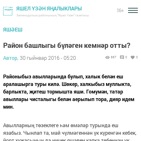
ЯШЕЛ ҮЗӘН ЯҢАЛЫКЛАРЫ
16+
Зеленодольск районының "Яшел Үзән" газетасы
ЯШӘЕШ
Район башлыгы бүләген кемнәр отты?
Автор,
30 гыйнвар 2016 - 05:20
667
0
0
Районыбыз авылларында булып, халык белән еш
аралашырга туры килә. Шөкер, халкыбыз муллыкта,
барлыкта, җитеш тормышта яши. Гомумән, татар
авыллары чисталыгы белән аерылып тора, дияр идем
мин.
Авылларның төзеклеге һәм өмәләр турында еш
язабыз. Чынлап та, май чүлмәгеннән үк күренгән кебек,
йорт хуҗасының да ничек яшәвен капка төбеннән үк