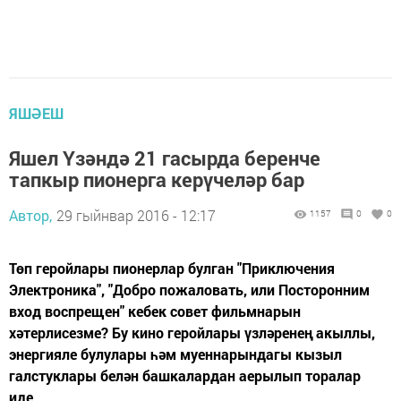
ЯШӘЕШ
Яшел Үзәндә 21 гасырда беренче
тапкыр пионерга керүчеләр бар
Автор,
29 гыйнвар 2016 - 12:17
1157
0
0
Төп геройлары пионерлар булган "Приключения
Электроника", "Добро пожаловать, или Посторонним
вход воспрещен" кебек совет фильмнарын
хәтерлисезме? Бу кино геройлары үзләренең акыллы,
энергияле булулары һәм муеннарындагы кызыл
галстуклары белән башкалардан аерылып торалар
иде.