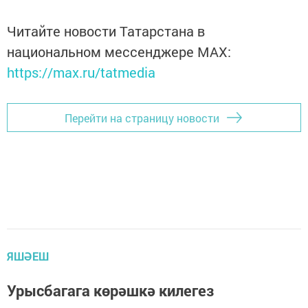
Читайте новости Татарстана в
национальном мессенджере MАХ:
https://max.ru/tatmedia
Перейти на страницу новости
ЯШӘЕШ
Урысбагага көрәшкә килегез