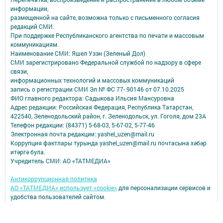
информации,
размещенной на сайте, возможна только с письменного согласия
редакций СМИ.
При поддержке Республиканского агентства по печати и массовым
коммуникациям.
Наименование СМИ: Яшел Узэн (Зеленый Дол)
СМИ зарегистрировано Федеральной службой по надзору в сфере
связи,
информационных технологий и массовых коммуникаций
запись о регистрации СМИ Эл № ФС 77- 90146 от 07.10.2025
ФИО главного редактора: Садыкова Ильсия Мансуровна
Адрес редакции: Российская Федерация, Республика Татарстан,
422540, Зеленодольский район, г. Зеленодольск, ул. Гоголя, дом 23А
Телефон редакции: (84371) 5-68-03, 5-67-02, 5-77-46
Электронная почта редакции: yashel_uzen@mail.ru
Коррупция фактлары турында yashel_uzen@mail.ru почтасына хәбәр
итәргә була.
Учредитель СМИ: АО «ТАТМЕДИА»
Антикоррупционная политика
АО «ТАТМЕДИА» использует «cookie»
для персонализации сервисов и
удобства пользователей сайтом.
Использование «cookie» можно отменить в настройках браузера.
Политика конфиденциальности