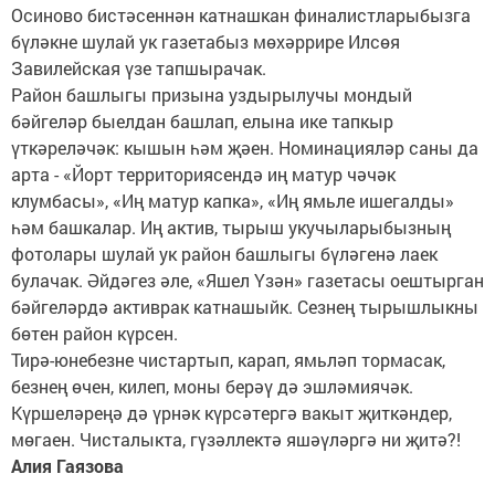
Осиново бистәсеннән катнашкан финалистларыбызга
бүләкне шулай ук газетабыз мөхәррире Илсөя
Завилейская үзе тапшырачак.
Район башлыгы призына уздырылучы мондый
бәйгеләр быелдан башлап, елына ике тапкыр
үткәреләчәк: кышын һәм җәен. Номинацияләр саны да
арта - «Йорт территориясендә иң матур чәчәк
клумбасы», «Иң матур капка», «Иң ямьле ишегалды»
һәм башкалар. Иң актив, тырыш укучыларыбызның
фотолары шулай ук район башлыгы бүләгенә лаек
булачак. Әйдәгез әле, «Яшел Үзән» газетасы оештырган
бәйгеләрдә активрак катнашыйк. Сезнең тырышлыкны
бөтен район күрсен.
Тирә-юнебезне чистартып, карап, ямьләп тормасак,
безнең өчен, килеп, моны берәү дә эшләмиячәк.
Күршеләреңә дә үрнәк күрсәтергә вакыт җиткәндер,
мөгаен. Чисталыкта, гүзәллектә яшәүләргә ни җитә?!
Алия Гаязова