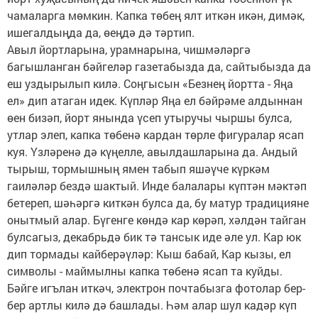
чамаларга мөмкин. Капка төбең ялт иткән икән, димәк,
ишегалдыңда да, өеңдә дә тәртип.
Авыл йортларына, урамнарына, чишмәләргә
багышланган бәйгеләр газетабызда да, сайтыбызда да
еш уздырылып килә. Соңгысын «Безнең йортта - Яңа
ел» дип атаган идек. Күпләр Яңа ел бәйрәме алдыннан
өен бизәп, йорт янында үсеп утыручы чыршы булса,
утлар элеп, капка төбенә кардан төрле фигуралар ясап
куя. Үзләренә дә күңелле, авылдашларына да. Андый
тырыш, тормышның ямен табып яшәүче күркәм
гаиләләр бездә шактый. Инде балалары күптән мәктәп
бетереп, шәһәргә киткән булса да, бу матур традицияне
онытмый алар. Бүгенге көндә кар көрәп, хәлдән тайган
булсагыз, декабрьдә бик тә тансык иде әле ул. Кар юк
дип тормады кайберәүләр: Кыш бабай, Кар кызы, ел
символы - маймылны капка төбенә ясап та куйды.
Бәйге игълан иткәч, электрон почтабызга фотолар бер-
бер артлы килә дә башлады. Һәм алар шул кадәр күп