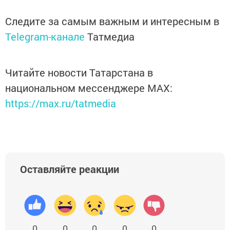
Следите за самым важным и интересным в
Telegram-канале
Татмедиа
Читайте новости Татарстана в
национальном мессенджере MАХ:
https://max.ru/tatmedia
Оставляйте реакции
0
0
0
0
0