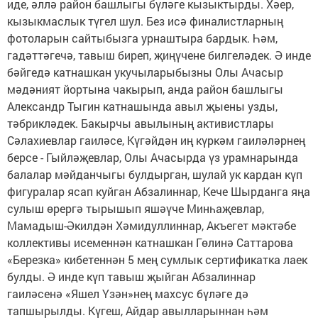
иде, әллә район башлыгы бүләге кызыктырды. Хәер,
кызыкмаслык түгел шул. Без исә финалистларның
фотоларын сайтыбызга урнаштыра бардык. Һәм,
гадәттәгечә, тавыш биреп, җиңүчене билгеләдек. Ә инде
бәйгедә катнашкан укучыларыбызны Олы Ачасыр
мәдәният йортына чакырып, анда район башлыгы
Александр Тыгин катнашында авыл җыены узды,
тәбрикләдек. Бакырчы авылының активистлары
Сәлахиевлар гаиләсе, Күгәйдән иң күркәм гаиләләрнең
берсе - Гыйләҗевлар, Олы Ачасырда үз урамнарында
балалар мәйданчыгы булдырган, шулай ук кардан күп
фигуралар ясап куйган Абзалиннар, Кече Шырданга яңа
сулыш өрергә тырышып яшәүче Минһаҗевлар,
Мамадыш-Әкилдән Хәмидуллиннар, Акъегет мәктәбе
коллективы исеменнән катнашкан Гөлинә Саттарова
«Березка» кибетеннән 5 мең сумлык сертификатка лаек
булды. Ә инде күп тавыш җыйган Абзалиннар
гаиләсенә «Яшел Үзән»нең махсус бүләге дә
тапшырылды. Күгеш, Айдар авылларыннан һәм