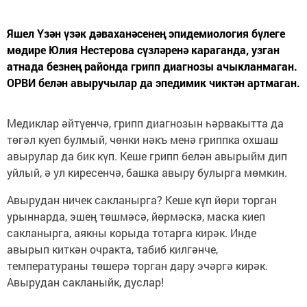
Яшел Үзән үзәк дәваханәсенең эпидемиология бүлеге
мөдире Юлия Нестерова сүзләренә караганда, узган
атнада безнең районда грипп диагнозы ачыкланмаган.
ОРВИ белән авыручылар да эпедимик чиктән артмаган.
Медиклар әйтүенчә, грипп диагнозын һәрвакытта да
төгәл куеп булмый, чөнки нәкъ менә гриппка охшаш
авырулар да бик күп. Кеше грипп белән авырыйм дип
уйлый, ә ул киресенчә, башка авыру булырга мөмкин.
Авырудан ничек сакланырга? Кеше күп йөри торган
урыннарда, эшең төшмәсә, йөрмәскә, маска киеп
сакланырга, аякны корыда тотарга кирәк. Инде
авырып киткән очракта, табиб килгәнче,
температураны төшерә торган дару эчәргә кирәк.
Авырудан сакланыйк, дуслар!