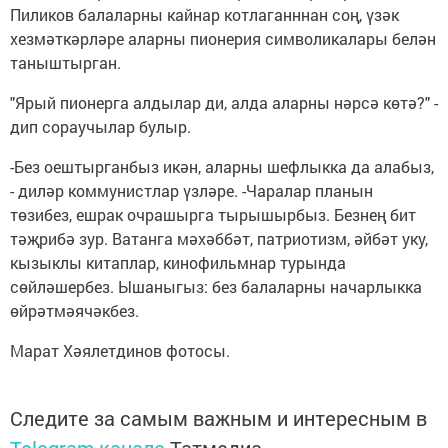
Пиликов балаларны кайнар котлаганннан соң, үзәк
хезмәткәрләре аларны пионерия символикалары белән
таныштырган.
"Ярый пионерга алдылар ди, алда аларны нәрсә көтә?" -
дип сораучылар булыр.
-Без оештырганбыз икән, аларны шефлыкка да алабыз,
- диләр коммунистлар үзләре. -Чаралар планын
төзибез, ешрак очрашырга тырышырбыз. Безнең бит
тәҗрибә зур. Ватанга мәхәббәт, патриотизм, әйбәт уку,
кызыклы китаплар, кинофильмнар турында
сөйләшербез. Ышаныгыз: без балаларны начарлыкка
өйрәтмәячәкбез.
Марат Хәялетдинов фотосы.
Следите за самым важным и интересным в