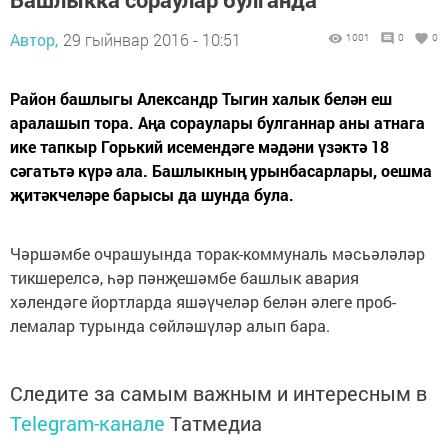
Автор,
29 гыйнвар 2016 - 10:51
1001
0
0
Район башлыгы Александр Тыгин халык белән еш
аралашып тора. Аңа сораулары булганнар аны атнага
ике тапкыр Горький исемендәге мәдәни үзәктә 18
сәгатьтә күрә ала. Башлыкның урынбасарлары, оешма
җитәкчеләре барысы да шунда була.
Чәршәмбе очрашуында торак-коммуналь мәсьәләләр
тикшерелсә, һәр пәнҗешәмбе башлык авария
хәлендәге йортларда яшәүчеләр белән әлеге проб­
лемалар турында сөйләшүләр алып бара.
Следите за самым важным и интересным в
Telegram-канале
Татмедиа