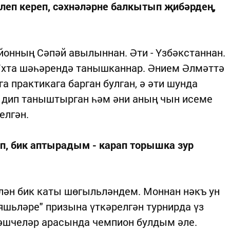
леп кереп, сәхнәләрне балкытып җибәрдең,
айонның Сәпәй авылыннан. Әти - Үзбәкстаннан.
хта шәһәрендә танышканнар. Әнием Әлмәттә
а практикага барган булган, ә әти шунда
м дип таныштырган һәм әни аның чын исеме
елгән.
п, бик аптырадым - карап торышка зур
елән бик каты шөгыльләндем. Моннан нәкъ ун
яшьләре" призына үткәрелгән турнирда үз
әшчеләр арасында чемпион булдым әле.