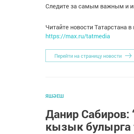
Следите за самым важным и 
Читайте новости Татарстана 
https://max.ru/tatmedia
Перейти на страницу новости
ЯШӘЕШ
Данир Сабиров: 
кызык булырга 