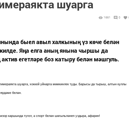
имераякта шуарга
1661
0
нында быел авыл халкының үз көче белән
килде. Яңа елга аның янына чыршы да
 актив егетләре боз катыру белән мәшгуль.
тимераякта шуарга, хоккей уйнарга мөмкинлек туды. Барысы да тырыш, алтын куллы
 ярдәме белән.
зор каршында түгел, ә спорт белән шөгыльләнеп уздыра, афәрин!