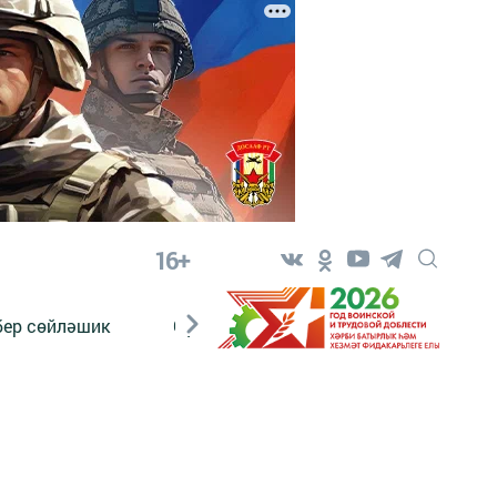
16+
бер сөйләшик
Сүз тарихы
Яшь хәбәрче