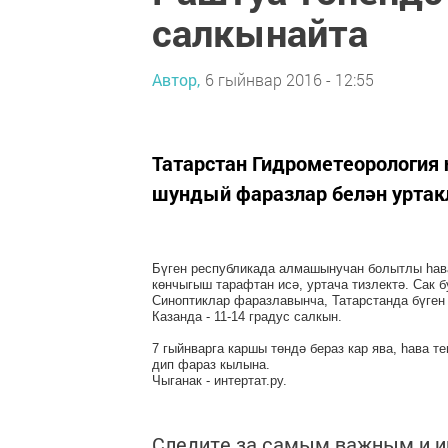
салкынайта
Автор,
6 гыйнвар 2016 - 12:55
Татарстан Гидрометеорология 
шундый фаразлар белән урта
Бүген республикада алмашынучан болытлы һава
көнчыгыш тарафтан исә, уртача тизлектә. Сак 
Синоптиклар фаразлавынча, Татарстанда бүген к
Казанда - 11-14 градус салкын.
7 гыйнварга каршы төндә бераз кар ява, һава т
дип фараз кылына.
Чыганак - интертат.ру.
Следите за самым важным и 