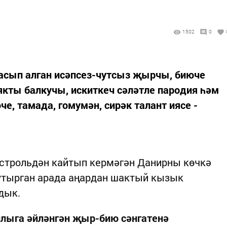
1502
0
басып алган исәпсез-чутсыз җырчы, биюче
кты балкучы, искиткеч сәләтле пародия һәм
е, тамада, гомумән, сирәк талант иясе -
астрольдән кайтып кермәгән Данирны көчкә
 утырган арада аңардан шактый кызык
дык.
ыплыга әйләнгән җыр-бию сәнгатенә