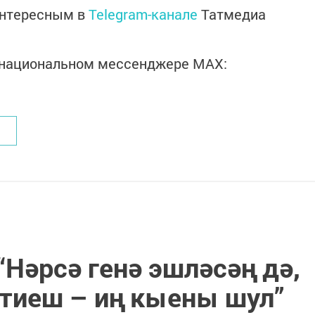
интересным в
Telegram-канале
Татмедиа
в национальном мессенджере MАХ:
“Нәрсә генә эшләсәң дә,
тиеш – иң кыены шул”