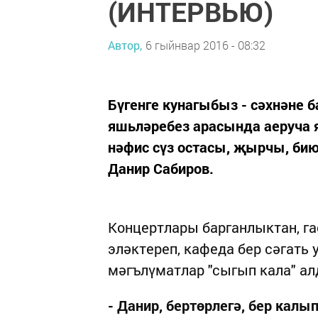
(ИНТЕРВЬЮ)
Автор,
6 гыйнвар 2016 - 08:32
Бүгенге кунагыбыз - сәхнәне 
яшьләребез арасында аеруча я
нәфис сүз остасы, җырчы, биюч
Данир Сабиров.
Концертлары барганлыктан, г
эләктереп, кафеда бер сәгать
мәгълүматлар "сыгып кала" ал
- Данир, бертөрлегә, бер кал