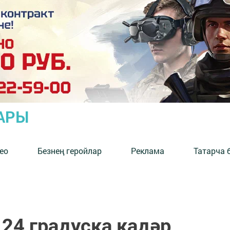
АРЫ
ео
Безнең геройлар
Реклама
Татарча 
24 градуска кадәр