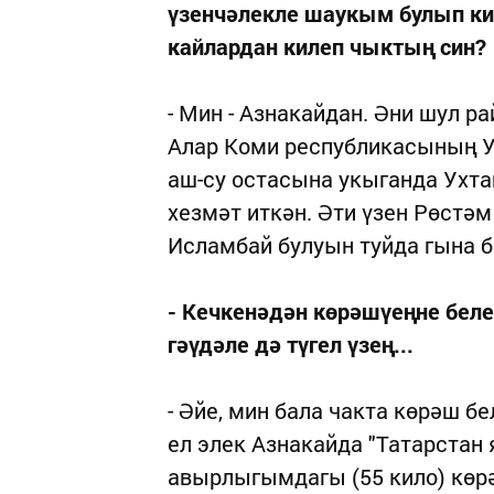
үзенчәлекле шаукым булып ки
кайлардан килеп чыктың син?
- Мин - Азнакайдан. Әни шул р
Алар Коми республикасының У
аш-су остасына укыганда Ухтаг
хезмәт иткән. Әти үзен Рөстә
Исламбай булуын туйда гына б
- Кечкенәдән көрәшүеңне беле
гәүдәле дә түгел үзең...
- Әйе, мин бала чакта көрәш б
ел элек Азнакайда "Татарстан 
авырлыгымдагы (55 кило) көр