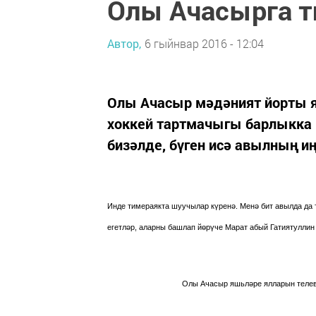
Олы Ачасырга т
Автор,
6 гыйнвар 2016 - 12:04
Олы Ачасыр мәдәният йорты я
хоккей тартмачыгы барлыкка 
бизәлде, бүген исә авылның иң
Инде тимераякта шуучылар күренә. Менә бит авылда да 
егетләр, аларны башлап йөрүче Марат абый Гатиятуллин
Олы Ачасыр яшьләре ялларын телеви