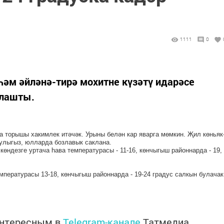
1111
0
һәм әйләнә-тирә мохитне күзәтү идарәсе
клашты.
 торышы хакимлек итәчәк. Урыны белән кар яварга мөмкин. Җил көньяк
булыгыз, юлларда бозлавык саклана.
өндезге уртача һава температурасы - 11-16, көнчыгыш районнарда - 19,
емпературасы 13-18, көнчыгыш районнарда - 19-24 градус салкын булачак
интересным в
Telegram-канале
Татмедиа