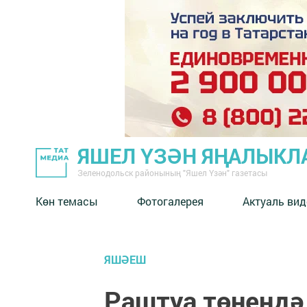
ЯШЕЛ ҮЗӘН ЯҢАЛЫКЛ
Зеленодольск районының "Яшел Үзән" газетасы
Көн темасы
Фотогалерея
Актуаль вид
ЯШӘЕШ
Раштуа төнендә 