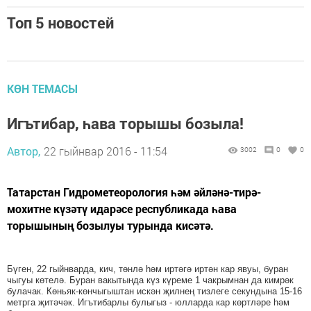
Топ 5 новостей
КӨН ТЕМАСЫ
Игътибар, һава торышы бозыла!
Автор,
22 гыйнвар 2016 - 11:54
3002
0
0
Татарстан Гидрометеорология һәм әйләнә-тирә-
мохитне күзәтү идарәсе республикада һава
торышының бозылуы турында кисәтә.
Бүген, 22 гыйнварда, кич, төнлә һәм иртәгә иртән кар явуы, буран
чыгуы көтелә. Буран вакытында күз күреме 1 чакрымнан да кимрәк
булачак. Көньяк-көнчыгыштан искән җилнең тизлеге секундына 15-16
метрга җитәчәк. Игътибарлы булыгыз - юлларда кар көртләре һәм