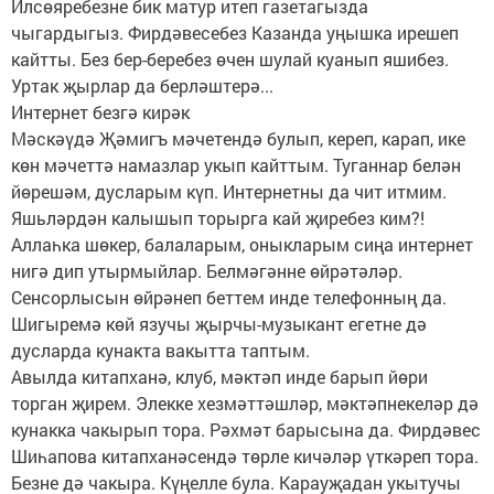
Илсөяребезне бик матур итеп газетагызда
чыгардыгыз. Фирдәвесебез Казанда уңышка ирешеп
кайтты. Без бер-беребез өчен шулай куанып яшибез.
Уртак җырлар да берләштерә...
Интернет безгә кирәк
Мәскәүдә Җәмигъ мәчетендә булып, кереп, карап, ике
көн мәчеттә намазлар укып кайттым. Туганнар белән
йөрешәм, дусларым күп. Интернетны да чит итмим.
Яшьләрдән калышып торырга кай җиребез ким?!
Аллаһка шөкер, балаларым, оныкларым сиңа интернет
нигә дип утырмыйлар. Белмәгәнне өйрәтәләр.
Сенсорлысын өйрәнеп беттем инде телефонның да.
Шигыремә көй язучы җырчы-музыкант егетне дә
дусларда кунакта вакытта таптым.
Авылда китапханә, клуб, мәктәп инде барып йөри
торган җирем. Элекке хезмәттәшләр, мәктәпнекеләр дә
кунакка чакырып тора. Рәхмәт барысына да. Фирдәвес
Шиһапова китапханәсендә төрле кичәләр үткәреп тора.
Безне дә чакыра. Күңелле була. Карау­җадан укытучы