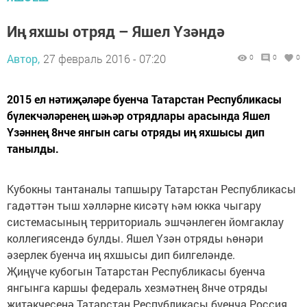
Иң яхшы отряд – Яшел Үзәндә
Автор,
27 февраль 2016 - 07:20
0
0
0
2015 ел нәтиҗәләре буенча Татарстан Республикасы
бүлекчәләренең шәһәр отрядлары арасында Яшел
Үзәннең 8нче янгын сагы отряды иң яхшысы дип
танылды.
Кубокны тантаналы тапшыру Татарстан Республикасы
гадәттән тыш хәлләрне кисәтү һәм юкка чыгару
системасының территориаль эшчәнлеген йомгаклау
коллегиясендә булды. Яшел Үзән отряды һөнәри
әзерлек буенча иң яхшысы дип билгеләнде.
Җиңүче кубогын Татарстан Респуб­ликасы буенча
янгынга каршы федераль хезмәтнең 8нче отряды
җитәкчесенә Татарстан Республикасы буенча Россия