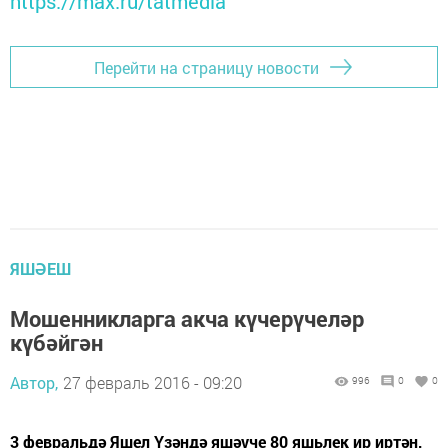
https://max.ru/tatmedia
Перейти на страницу новости
ЯШӘЕШ
Мошенникларга акча күчерүчеләр
күбәйгән
Автор,
27 февраль 2016 - 09:20
996
0
0
3 февральдә Яшел Үзәндә яшәүче 80 яшьлек ир иртән,