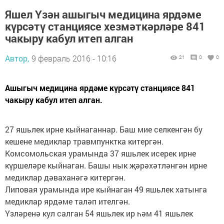
Яшел Үзән ашыгыч медицина ярдәме
күрсәтү станциясе хезмәткәрләре 841
чакыру кабул итеп алган
Автор,
9 февраль 2016 - 10:16
21
0
0
Ашыгыч медицина ярдәме күрсәтү станциясе 841
чакыру кабул итеп алган.
27 яшьлек ирне кыйнаганнар. Баш мие селкенгән бу
кешене медиклар травмпунктка китергән.
Комсомольская урамында 37 яшьлек исерек ирне
күршеләре кыйнаган. Башы нык җәрәхәтләнгән ирне
медиклар дәваханәгә китергән.
Липовая урамында ире кыйнаган 49 яшьлек хатынга
медиклар ярдәме таләп ителгән.
Үзләренә кул салган 54 яшьлек ир һәм 41 яшьлек