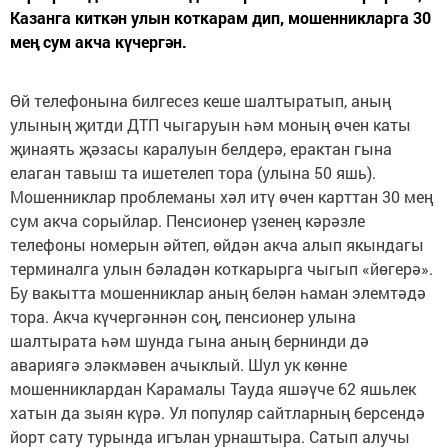
Казанга киткән улын коткарам дип, мошенникларга 30
мең сум акча күчергән.
Өй телефонына билгесез кеше шалтыратып, аның
улының җитди ДТП чыгаруын һәм моның өчен каты
җинаять җәзасы каралуын белдерә, ерактан гына
елаган тавыш та ишетелеп тора (улына 50 яшь).
Мошенниклар проб­леманы хәл итү өчен карттан 30 мең
сум акча сорыйлар. Пенсионер үзенең кәрәзле
телефоны номерын әйтеп, өйдән акча алып якындагы
терминалга улын бәладән коткарырга чыгып «йөгерә».
Бу вакытта мошенниклар аның белән һаман элемтәдә
тора. Акча күчергәннән соң, пенсионер улына
шалтырата һәм шунда гына аның бернинди дә
авариягә эләкмәвен ачыклый. Шул ук көнне
мошенниклардан Карамалы Тауда яшәүче 62 яшьлек
хатын да зыян күрә. Ул популяр сайтларның берсендә
йорт сату турында игълан урнаштыра. Сатып алучы