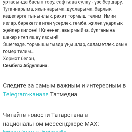
уртасында басып тору, саф һава сүлау - үзе бер дару.
Туганнарыма, якыннарыма, дусларыма, барлык
кешеләргә тынычлык, рәхәт тормыш телим. Имин
язлар, бәрәкәтле иген үсәрлек, гөмбә, җиләк уңарлык
җәйләр килсен!!! Кинәнеп, авырмыйча, булганына
шөкер итеп яшәү язсын!!!
Эшегездә, тормышыгызда уңышлар, сәламәтлек, озын
гомер телим...
Хөрмәт белән,
Сөмбелә Абдуллина.
Следите за самым важным и интересным в
Telegram-канале
Татмедиа
Читайте новости Татарстана в
национальном мессенджере MАХ: