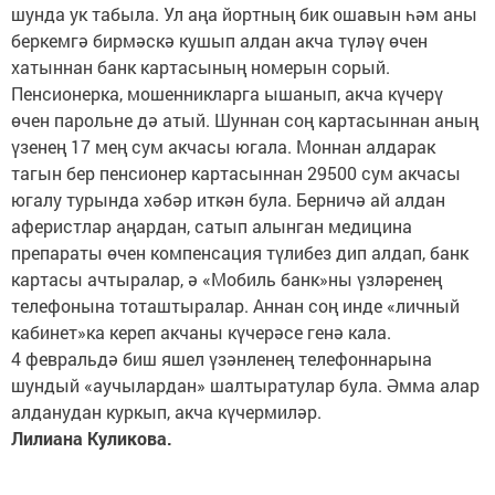
шунда ук табыла. Ул аңа йортның бик ошавын һәм аны
беркемгә бирмәскә кушып алдан акча түләү өчен
хатыннан банк картасының номерын сорый.
Пенсионерка, мошенникларга ышанып, акча күчерү
өчен парольне дә атый. Шуннан соң картасыннан аның
үзенең 17 мең сум акчасы югала. Моннан алдарак
тагын бер пенсионер картасыннан 29500 сум акчасы
югалу турында хәбәр иткән була. Берничә ай алдан
аферистлар аңардан, сатып алынган медицина
препараты өчен компенсация түлибез дип алдап, банк
картасы ачтыралар, ә «Мобиль банк»ны үзләренең
телефонына тоташтыралар. Аннан соң инде «личный
кабинет»ка кереп акчаны күчерәсе генә кала.
4 февральдә биш яшел үзәнленең телефоннарына
шундый «аучылардан» шалтыратулар була. Әмма алар
алданудан куркып, акча күчермиләр.
Лилиана Куликова.