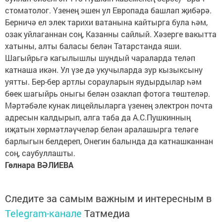
стоматолог. Үзенең эшен ул Европада башлап җибәрә.
Берничә ел элек тарихи ватанына кайтырга була һәм,
озак уйлаганнан соң, Казанны сайлый. Хәзерге вакытта
хатыны, алты баласы белән Татарстанда яши.
Шагыйрьгә кагылышлы шундый чараларда теләп
катнаша икән. Ул үзе дә укучыларда зур кызыксыну
уятты. Бер-бер артлы сорауларын яудырдылар һәм
бөек шагыйрь оныгы белән озаклап фотога төштеләр.
Мәртәбәле кунак лицейлыларга үзенең электрон почта
адресын калдырып, алга таба да А.С.Пушкинның
иҗатын хөрмәтләүчеләр белән аралашырга теләге
барлыгын белдереп, Онегин балында да катнашканнан
соң, сау­буллашты.
Гөлнара ВӘЛИЕВА
Следите за самым важным и интересным в
Telegram-канале
Татмедиа