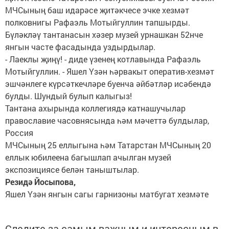
МЧСының баш идарәсе җитәкчесе эчке хезмәт
полковнигы Рафаэль Мотыйгуллин тапшырды.
Бүләкләү тантанасын хәзер музей урнашкан 52нче
янгын часте фасадында уздырдылар.
- Лаеклы җиңү! - диде үзенең котлавында Рафаэль
Мотыйгуллин. - Яшел Үзән һәрвакыт оператив-хезмәт
эшчәнлеге күрсәткечләре буенча әйбәтләр исәбендә
булды. Шундый булып калыгыз!
Тантана ахырында коллегиядә катнашучылар
православие часовнясында һәм мәчеттә булдылар,
Россия
МЧСының 25 еллыгына һәм Татарстан МЧСының 20
еллык юбилеена багышлап ачылган музей
экспозициясе белән таныштылар.
Резидә Йосыпова,
Яшел Үзән янгын сагы гарнизоны матбугат хезмәте
Следите за самым важным и интересным в