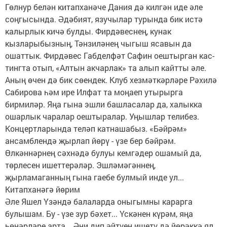
Гөлнур белән китапханәче Дания дә килгән иде әле
соңгысында. Әдәбият, язучылар турында бик истә
калырлык кичә булды. Фирдәвеснең, кунак
кызларыбызның, Тәнзиләнең чыгыш ясавын да
ошаттык. Фирдәвес Габделфәт Сафин оештырган кас­
тингта отып, «Алтын акчарлак» та алып кайтты әле.
Аның өчен дә бик сөендек. Клуб хезмәткәрләре Рәхилә
Сабирова һәм ире Илфат та моңаеп утырырга
бирмиләр. Яңа гына эшли башласалар да, халыкка
ошарлык чаралар оештыралар. Уңышлар телибез.
Концертларында теләп катнашабыз. «Бәйрәм»
ансамблендә җырлап йөрү - үзе бер бәйрәм.
Өлкәннәрнең сәхнәдә булуы кемгәдер ошамый да,
төрлесен ишеттерәләр. Эшләмәгәннең,
җырламаганның гына гаебе булмый инде ул...
Китапханәгә йөрим
Әле Яшел Үзәндә балаларда оныгымны карарга
булышам. Бу - үзе зур бәхет... Үскәнен күрәм, яңа
һөнәрләре арта... Әни дип әйтүен ишетү дә йөрәккә ял