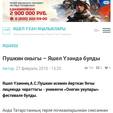
ЯШЕЛ ҮЗӘН ЯҢАЛЫКЛАРЫ
16+
Зеленодольск районының "Яшел Үзән" газетасы
ЯШӘЕШ
Пушкин оныгы – Яшел Үзәндә булды
Автор,
27 февраль 2016 - 13:20
734
0
0
Яшел Үзәннең А.С.Пушкин исемен йөрткән 9нчы
лицеенда чираттагы - уникенче «Онегин укулары»
фестивале булды.
Анда Татарстанның төрле почмакларыннан сиксәннән