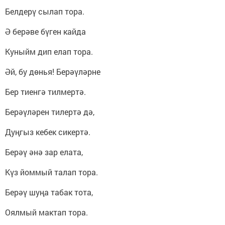
Белдерү сылап тора.
Ә берәве бүген кайда
Куныйм дип елап тора.
Әй, бу дөнья! Берәүләрне
Бер тиенгә тилмертә.
Берәүләрен тилертә дә,
Дуңгыз кебек сикертә.
Берәү әнә зар елата,
Күз йоммый талап тора.
Берәү шуңа табак тота,
Оялмый мактап тора.