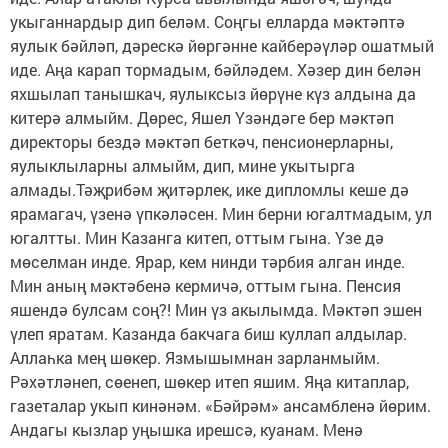
укыганнардыр дип беләм. Соңгы елларда мәктәптә
яулык бәйләп, дәрескә йөргәнне кайберәүләр ошатмый
иде. Аңа карап тормадым, бәйләдем. Хәзер дин белән
яхшылап танышкач, яулыксыз йөрүне күз алдына да
китерә алмыйм. Дөрес, Яшел Үзәндәге бер мәктәп
директоры бездә мәктәп беткәч, пенсионерларны,
яулыклыларны алмыйм, дип, мине укытырга
алмады.Тәҗрибәм җитәрлек, ике дипломлы кеше дә
ярамагач, үзенә үпкәләсен. Мин берни югалтмадым, ул
югалтты. Мин Казанга китеп, оттым гына. Үзе дә
мөселман инде. Ярар, кем нинди тәрбия алган инде.
Мин аның мәктәбенә кермичә, оттым гына. Пенсия
яшендә булсам соң?! Мин үз акылымда. Мәктәп эшен
үлеп яратам. Казанда бакчага биш куллап алдылар.
Аллаһка мең шөкер. Язмышымнан зарланмыйм.
Рәхәтләнеп, сөенеп, шөкер итеп яшим. Яңа китаплар,
газеталар укып кинәнәм. «Бәйрәм» ансамбленә йөрим.
Андагы кызлар уңышка ирешсә, куанам. Менә