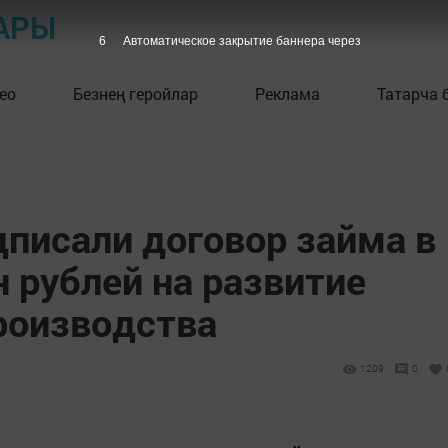
АРЫ
5
Автоматическое закрытие баннера через
ео
Безнең геройлар
Реклама
Татарча 
дписали договор займа в
 рублей на развитие
роизводства
1209
0