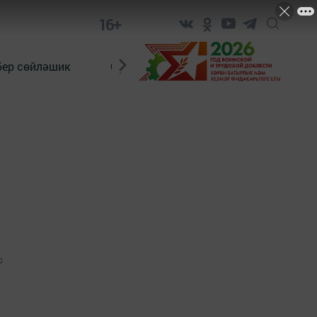
16+
бер сөйләшик
Сүз тарихы
Яшь хәбәрче
0