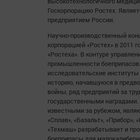
высокотехнологичного медицин
Госкорпорацию Ростех. Явля
предприятием России.
Научно-производственный кон
корпорацией «Ростех» в 2011 г
«Ростеха». В контуре управле
промышленности боеприпасов. 
исследовательские институты
историю, начавшуюся в предво
войны, ряд предприятий за тр
государственными наградами.
известными за рубежом, явля
«Сплав», «Базальт», «Прибор», 
«Техмаш» разрабатывает и про
боеприпасы для малокалиберно