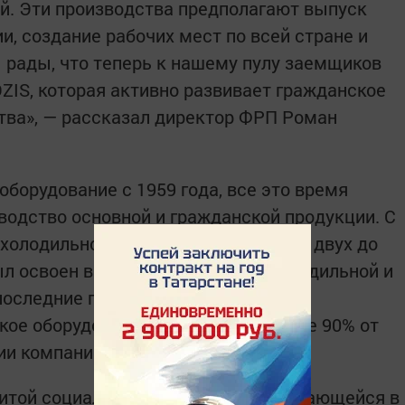
й. Эти производства предполагают выпуск
, создание рабочих мест по всей стране и
 рады, что теперь к нашему пулу заемщиков
ZIS, которая активно развивает гражданское
тва», — рассказал директор ФРП Роман
борудование с 1959 года, все это время
одство основной и гражданской продукции. С
холодильной техники увеличилось с двух до
ыл освоен выпуск медицинской холодильной и
оследние годы на холодильное,
кое оборудование приходится свыше 90% от
ии компании.
итой социальной политикой, заключающейся в