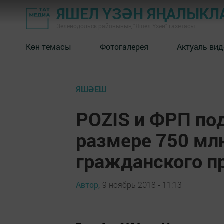
ЯШЕЛ ҮЗӘН ЯҢАЛЫКЛ
Зеленодольск районының "Яшел Үзән" газетасы
Көн темасы
Фотогалерея
Актуаль вид
ЯШӘЕШ
POZIS и ФРП по
размере 750 млн
гражданского п
Автор,
9 ноябрь 2018 - 11:13