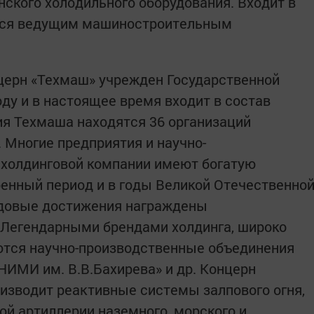
ского холодильного оборудования. Входит в
ется ведущим машиностроительным
церн «Техмаш» учрежден Государственной
оду и в настоящее время входит в состав
ния Техмаша находятся 36 организаций
Многие предприятия и научно-
 холдинговой компании имеют богатую
енный период и в годы Великой Отечественно
удовые достижения награждены
 Легендарными брендами холдинга, широко
ются научно-производственные объединения
«НИМИ им. В.В.Бахирева» и др. Концерн
изводит реактивные системы залпового огня,
й артиллерии наземного, морского и