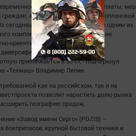
оевременности выплаты заработной платы, мер
 граждан, а также собственной многоплановой
На сегодняшний день POZIS является одним из
ого комплекса РФ по уровню развития
тно-ориентированного гражданского
и диверсификации в общем объеме
отную приближается к 50%», - подчеркнул
на «Техмаш» Владимир Лепин.
ребованной как на российском, так и на
нвестпроекта позволит нарастить долю рынка
расширить географию продаж.
ение «Завод имени Серго» (POZIS) –
 боеприпасов, крупной бытовой техники и