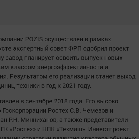
омпании POZIS осуществлен в рамках
усте экспертный совет ФРП одобрил проект
му завод планирует освоить выпуск новых
ким классом энергоэффективности и
я. Результатом его реализации станет выход
иниц техники в год к 2021 году.
авлен в сентябре 2018 года. Его высоко
 Госкорпорации Ростех С.В. Чемезов и
ан Р.Н. Минниханов, а также представители
 ГК «Ростех» и НПК «Техмаш». Инвестпроект
изации стратегии развития кластера обычных