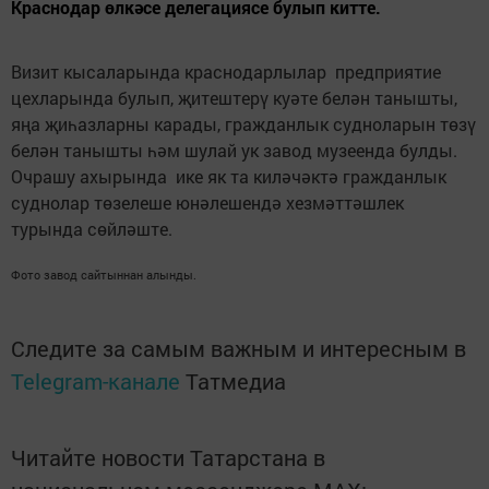
Краснодар өлкәсе делегациясе булып китте.
Визит кысаларында краснодарлылар предприятие
цехларында булып, җитештерү куәте белән танышты,
яңа җиһазларны карады, гражданлык судноларын төзү
белән танышты һәм шулай ук завод музеенда булды.
Очрашу ахырында ике як та киләчәктә гражданлык
суднолар төзелеше юнәлешендә хезмәттәшлек
турында сөйләште.
Фото завод сайтыннан алынды.
Следите за самым важным и интересным в
Telegram-канале
Татмедиа
Читайте новости Татарстана в