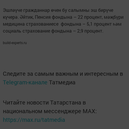
Эшләүче гражданнар өчен бу салымны эш бирүче
күчерә. Әйтик, Пенсия фондына – 22 процент, мәҗбүри
медицина страхованиесе фондына – 5,1 процент һәм
социаль страхование фондына – 2,9 процент.
build-experts.ru
Следите за самым важным и интересным в
Telegram-канале
Татмедиа
Читайте новости Татарстана в
национальном мессенджере MАХ:
https://max.ru/tatmedia