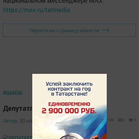
национальном мессенджере MАХ:
https://max.ru/tatmedia
Перейти на страницу новости
ЯШӘЕШ
Депутатлар кабул итә
Автор,
30 ноябрь 2018 - 08:48
1281
0
0