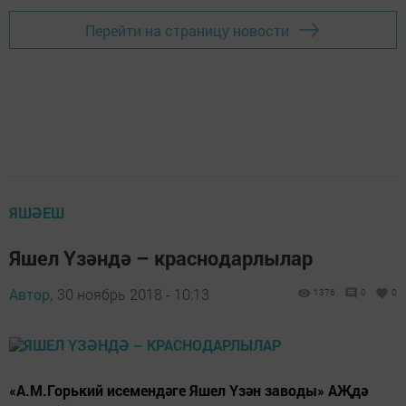
Перейти на страницу новости
ЯШӘЕШ
Яшел Үзәндә – краснодарлылар
Автор,
30 ноябрь 2018 - 10:13
1376
0
0
«А.М.Горький исемендәге Яшел Үзән заводы» АҖдә