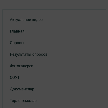
Актуальное видео
Главная
Опросы
Результаты опросов
Фотогалереи
СОУТ
Документлар
Төрле темалар