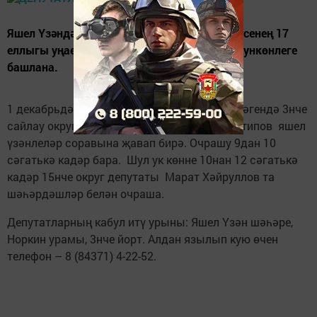
Яшел Үзәндә «Бердәм Россия» сәяси партиясенең 17
еллыгы уңаеннан гражданнарны кабул итү ункөнлеге
башлана.
1 декабрьдә җирле иҗтимагый кабул итү үзәгендә 3нче
сайлау округыннан депутат Константин Антипов яшел
үзәнлеләр соравына җавап бирә. Очрашу 9дан 10
сәгатькә кадәр бара. Шул ук көнне 10нан 12 сәгатькә
кадәр 15нче округ депутаты Марат Хәйруллов та
шәһәрдәшләр белән очраша.
Депутатларның кабул итү урыны: Яшел Үзән шәһәре,
Норкин урамы, 3нче йорт. Алдан язылып кую өчен
телефон – 8 (84371) 4-22-52.