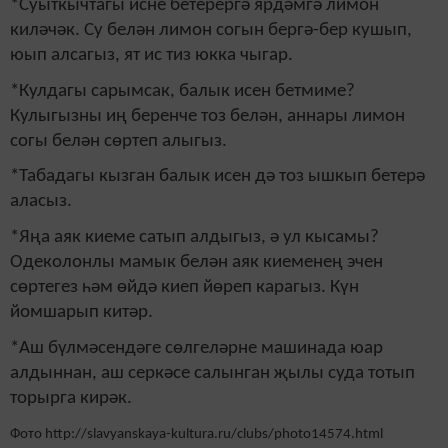
*Суыткычтагы исне бетерергә ярдәмгә лимон
киләчәк. Су белән лимон согын бергә-бер кушып,
юып алсагыз, ят ис тиз юкка чыгар.
*Кулдагы сарымсак, балык исен бетмиме?
Кулыгызны иң беренче тоз белән, аннары лимон
согы белән сөртеп алыгыз.
*Табадагы кызган балык исен дә тоз ышкып бетерә
аласыз.
*Яңа аяк киеме сатып алдыгыз, ә ул кысамы?
Одеколонлы мамык белән аяк киеменең эчен
сөртегез һәм өйдә киеп йөреп карагыз. Күн
йомшарып китәр.
*Аш бүлмәсендәге сөлгеләрне машинада юар
алдыннан, аш серкәсе салынган җылы суда тотып
торырга кирәк.
Фото http://slavyanskaya-kultura.ru/clubs/photo14574.html