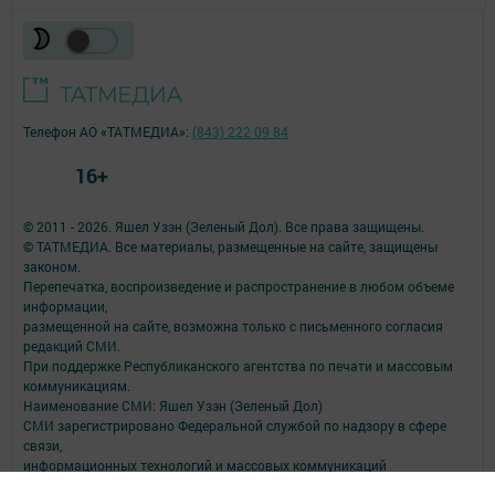
Телефон АО «ТАТМЕДИА»:
(843) 222 09 84
16+
© 2011 - 2026. Яшел Узэн (Зеленый Дол). Все права защищены.
© ТАТМЕДИА. Все материалы, размещенные на сайте, защищены
законом.
Перепечатка, воспроизведение и распространение в любом объеме
информации,
размещенной на сайте, возможна только с письменного согласия
редакций СМИ.
При поддержке Республиканского агентства по печати и массовым
коммуникациям.
Наименование СМИ: Яшел Узэн (Зеленый Дол)
СМИ зарегистрировано Федеральной службой по надзору в сфере
связи,
информационных технологий и массовых коммуникаций
запись о регистрации СМИ Эл № ФС 77- 90146 от 07.10.2025