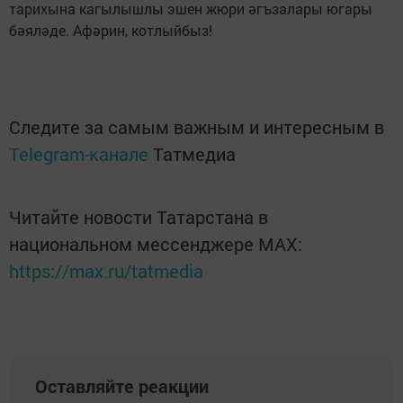
тарихына кагылышлы эшен жюри әгъзалары югары
бәяләде. Афәрин, котлыйбыз!
Следите за самым важным и интересным в
Telegram-канале
Татмедиа
Читайте новости Татарстана в
национальном мессенджере MАХ:
https://max.ru/tatmedia
Оставляйте реакции