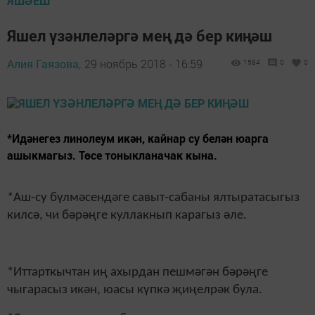
ЯШӘЕШ
Яшел үзәнлеләргә мең дә бер киңәш
Алия Гаязова,
29 ноябрь 2018 - 16:59
1584
0
0
*Идәнегез линолеум икән, кайнар су белән юарга
ашыкмагыз. Төсе тоныкланачак кына.
*Аш-су бүлмәсендәге савыт-сабаны ялтыратасыгыз
килсә, чи бәрәңге куллакнып карагыз әле.
*Иттарткычтан иң ахырдан пешмәгән бәрәңге
чыгарасыз икән, юасы күпкә җиңелрәк була.