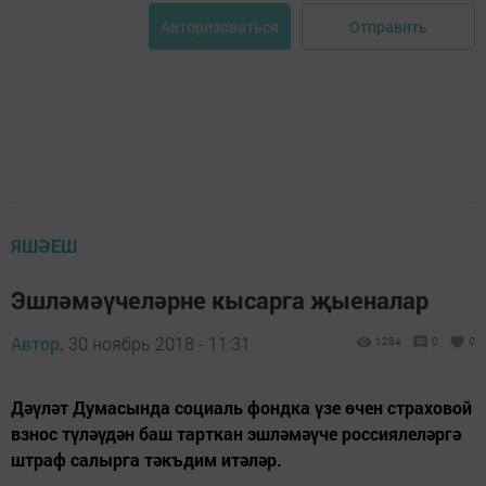
Отправить
Авторизоваться
ЯШӘЕШ
Эшләмәүчеләрне кысарга җыеналар
Автор,
30 ноябрь 2018 - 11:31
1284
0
0
Дәүләт Думасында социаль фондка үзе өчен страховой
взнос түләүдән баш тарткан эшләмәүче россиялеләргә
штраф салырга тәкъдим итәләр.