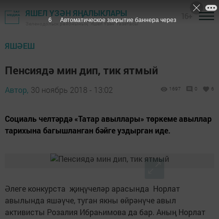
ЯШЕЛ ҮЗӘН ЯҢАЛЫКЛАРЫ
16+
5
Автоматическое закрытие баннера через
Зеленодольск районының "Яшел Үзән" газетасы
ЯШӘЕШ
Пенсиядә мин дип, тик ятмый
Автор,
30 ноябрь 2018 - 13:02
1697
0
6
Социаль челтәрдә «Татар авыллары» төркеме авыллар
тарихына багышланган бәйге уздырган иде.
Әлеге конкурста җиңүчеләр арасында Норлат
авылында яшәүче, туган якны өйрәнүче авыл
активисты Розалия Ибраһимова да бар. Аның Норлат