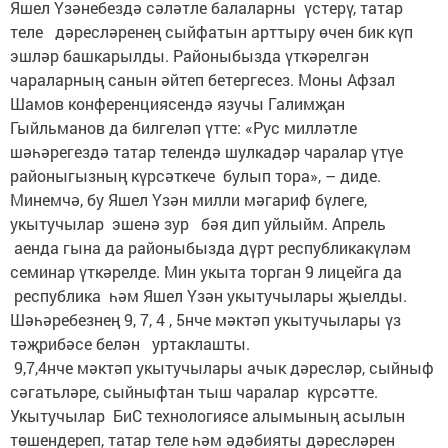
Яшел Үзәнебездә сәләтле балаларны үстерү, татар
теле дәресләренең сыйфатын арттыру өчен бик күп
эшләр башкарылды. Районыбызда үткәрелгән
чараларның санын әйтеп бетергесез. Моны Афзал
Шамов конференциясендә язучы Галимҗан
Гыйльманов да билгеләп үтте: «Рус милләтле
шәһәрегездә татар телендә шулкадәр чаралар үтүе
районыгызның күрсәткече булып тора», – диде.
Минемчә, бу Яшел Үзән милли мәгариф бүлеге,
укытучылар эшенә зур бәя дип уйлыйм. Апрель
аенда гына да районыбызда дүрт республикакүләм
семинар үткәрелде. Мин укыта торган 9 лицейга да
республика һәм Яшел Үзән укытучылары җыелды.
Шәһәребезнең 9, 7, 4 , 5нче мәктәп укытучылары үз
тәҗрибәсе белән уртаклашты.
9,7,4нче мәктәп укытучылары ачык дәресләр, сыйныф
сәгатьләре, сыйныфтан тыш чаралар күрсәтте.
Укытучылар БиС технологиясе алымының асылын
төшендереп, татар теле һәм әдәбияты дәресләрен