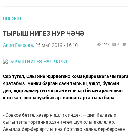
ЯШӘЕШ
ТЫРЫШ НИГЕЗ НУР ЧӘЧӘ
Алия Гаязова,
25 май 2019 - 16:10
1389
0
1
Сер түгел, Олы Яке җирлегенә командировкага чыгарга
яратабыз. Чөнки барган саен тырыш, үҗәт, булсын
дип, җир җимертеп яшәгән кешеләр белән аралашып
кайткач, соклануыбыз артканнан арта гына бара.
«Совхоз бетте, хәзер нишлик инде», – дип балавыз
сыгып ята торганнардан түгел шул олы якелеләр.
Авылда бер-бер артлы яңа йортлар калка, бер-берсенә