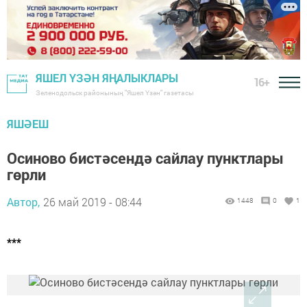
ЯШЕЛ ҮЗӘН ЯҢАЛЫКЛАРЫ
16+
Зеленодольск районының "Яшел Үзән" газетасы
ЯШӘЕШ
Осиново бистәсендә сайлау пунктлары
гөрли
Автор,
26 май 2019 - 08:44
1448
0
1
***