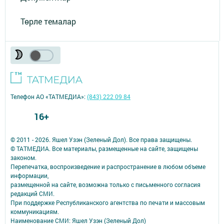
Төрле темалар
Телефон АО «ТАТМЕДИА»:
(843) 222 09 84
16+
© 2011 - 2026. Яшел Узэн (Зеленый Дол). Все права защищены.
© ТАТМЕДИА. Все материалы, размещенные на сайте, защищены
законом.
Перепечатка, воспроизведение и распространение в любом объеме
информации,
размещенной на сайте, возможна только с письменного согласия
редакций СМИ.
При поддержке Республиканского агентства по печати и массовым
коммуникациям.
Наименование СМИ: Яшел Узэн (Зеленый Дол)