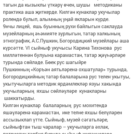
тагын да кызыклы үткәрү өчен, шушы методиканы
практика аша җиткерде. Килгән кунаклар укучылар
ролендә булып, алымның уңай якларын күрде.
9нчы лицей, яшь буынның рухи байлыгын саклауда
музейларның әһәмияте зурлыгын, татар халкының
этнографик, А.С.Пушкин, Богородицкий музейлары аша
күрсәтте. VI сыйныф укучысы Карина Тихонова рус
милләтеннән булуына карамастан, татар җәүһәрләре
турында сөйләде. Бөек рус шагыйре
Пушкинның «Коръән аятьләренә охшатулар» турында,
Богородицкийның татар балаларына рус телен укытуы,
укытучыларга методик ярдәмлекләр язуы хакында
укучыларның яхшы сөйләүләре кунакларны
шаккатырды.
Килгән кунаклар балаларның рус мохитендә
яшәүләренә карамастан, ике телне яхшы белүләрен
ассызык­лап үтте. Сыйныф, музей сәгатьләре,
сыйныфтан тыш чаралар – укучыларга әхлак,
патриотик тәрбия бирүдә сыйныф җитәкчеләре