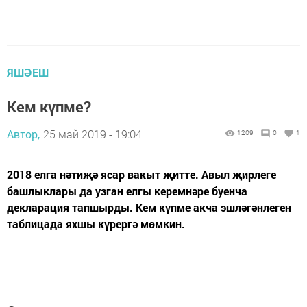
ЯШӘЕШ
Кем күпме?
Автор,
25 май 2019 - 19:04
1209
0
1
2018 елга нәтиҗә ясар вакыт җитте. Авыл җирлеге
башлыклары да узган елгы керемнәре буенча
декларация тапшырды. Кем күпме акча эшләгәнлеген
таблицада яхшы күрергә мөмкин.