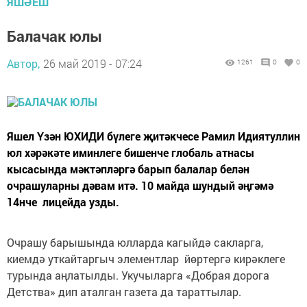
ЯШӘЕШ
Балачак юлы
Автор,
26 май 2019 - 07:24
1261
0
0
Яшел Үзән ЮХИДИ бүлеге җитәкчесе Рамил Идиятуллин
юл хәрәкәте иминлеге бишенче глобаль атнасы
кысасында мәктәпләргә барып балалар белән
очрашуларны дәвам итә. 10 майда шундый әңгәмә
14нче лицейда узды.
Очрашу барышында юлларда кагыйдә сакларга,
киемдә уткайтаргыч элементлар йөртергә кирәклеге
турында аңлатылды. Укучыларга «Добрая дорога
Детства» дип аталган газета да тараттылар.