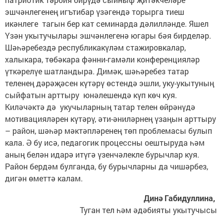
эшчәнлегенең игътибар үзәгендә торырга тиеш
икәнлеге тагын бер кат семинарда дәлилләнде. Яшел
Үзән укытучылары эшчәнлегенә югары бәя бирделәр.
Шәһәребездә республикакүләм стажировкалар,
халыкара, төбәкара фәнни-гамәли конференцияләр
үткәрелүе шатландыра. Димәк, шәһәребез татар
теленең дәрәҗәсен күтәрү өстендә эшли, уку-укытуның
сыйфатын арттыру юнәлешендә күп көч куя.
Киләчәктә дә укучыларның татар телен өйрәнүдә
мотивацияләрен күтәрү, әти-әниләрнең үзаңын арттыру
– район, шәһәр мәктәпләренең төп проблемасы булып
кала. Ә бу исә, педагогик процессны оештыруда һәм
аның белән идарә итүгә үзенчәлекле бурычлар куя.
Район бердәм булганда, бу бурычларны да чишәрбез,
дигән өметтә калам.
Динә Габидуллина,
Туган тел һәм әдәбияты укытучысы