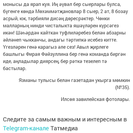
монысы да ярап куя. Иң әүвәл бер сыерлары булса,
бүгенге көндә Мөхәммәтҗановлар 8 сыер, 2 ат, 8 бозау
асрый, юк, тәрбияли дисәң дөресрәктер. Чөнки
малларның нинди чисталыкта яшәүләрен күрсәгез
икән! Шәһәрдән кайткан туфлиләребез белән абзарны
әйләнеп чыкканчы, андагы тәртипкә исебез китте.
Үгезләрен генә карагыз әле сез! Авыл җирлеге
башлыгы Фирая Фәйзуллина бер генә команда биргән
иде, аңладылар диярсең, бер рәткә тезелеп тә
бастылар.
Язманы тулысы белән газетадан укырга мөмкин
(№35).
Илсөя завилейская фотолары.
Следите за самым важным и интересным в
Telegram-канале
Татмедиа