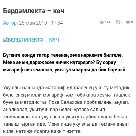
Бердәмлектә – көч
Автор,
25 май 2019 - 17:34
1442
0
0
Бүгенге көндә татар теленең хәле һәркемгә билгеле.
Менә аның дәрәҗәсен ничек күтәрергә? Бу сорау
мәгариф системасын, укытучыларны да бик борчый.
Уку елы башында мәгариф идарәсенең укыту-методик
бүлегенең милли мәгариф һәм төбәкара хезмәттәшлек
буенча методисты Роза Сәлахова проблеманы аңлап,
анализлап, укытучылар белән уртага салып
сөйләшкән, яңа уку елына укыту-тәрбия планы белән
таныштырган иде. Менә инде уку елы да тәмамланып
килә, нәтиҗә ясарга вакыт җитте.