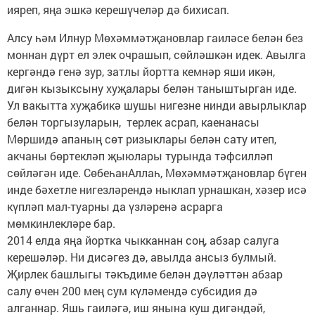
ияреп, яңа эшкә керешүчеләр дә бихисап.
Алсу һәм Илнур Мөхәммәтҗановлар гаиләсе белән без
моннан дүрт ел элек очрашып, сөйләшкән идек. Авылга
кергәндә генә зур, затлы йортта кемнәр яши икән,
дигән кызыксыну хуҗалары белән таныштырган иде.
Ул вакытта хуҗабикә шушы нигезне нинди авырлыклар
белән торгызуларын, терлек асрап, каенанасы
Мөршидә апаның сөт ризыклары белән сату итеп,
акчаны бөртекләп җыюлары турында тәфсилләп
сөйләгән иде. СөбеһанАллаһ, Мөхәммәтҗановлар бүген
инде бәхетле нигезләрендә ныклап урнашкан, хәзер исә
күпләп мал-туарны да үзләренә асрарга
мөмкинлекләре бар.
2014 елда яңа йортка чыкканнан соң, абзар салуга
керешәләр. Ни дисәгез дә, авылда ансыз булмый.
Җирлек башлыгы тәкъдиме белән дәүләттән абзар
салу өчен 200 мең сум күләмендә субсидия дә
алганнар. Яшь гаиләгә, иш янына куш дигәндәй,