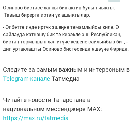
Осиново бистәсе халкы бик актив булып чыкты.
Тавыш бирергә иртән үк ашыктылар.
- Әлбәттә инде иртүк эшеңне тәмамлыйсы килә. Ә
сайлауда катнашу бик тә кирәкле эш! Республикаң,
бистәң тормышын хәл итүче кешене сайлыйбыз бит, -
дип уртаклашты Осиново бистәсендә яшәүче Фәридә.
Следите за самым важным и интересным в
Telegram-канале
Татмедиа
Читайте новости Татарстана в
национальном мессенджере MАХ:
https://max.ru/tatmedia