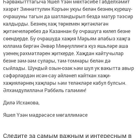
Һәрвакытттагыча Яшел Үзән мөхтәсибе Габделхәмит
хәзрәт Зиннәттулин Коръән укуы белән безнең күрешү-
очрашуны тагын да шатландырып бездә матур тәэсир
калдырды. Безнең хаҗ төркемен җитәкләгән
җитәкчеләребез дә Казаннан бу очрашуга килеп безне
сөендерде. Бу очрашуда хаҗия Мәрьям апабыз хаҗга
юллама биргән Әнвәр Миңнуллинга күз яшьләре аша
үзенең рәхмәтләрен җиткерде. Хаҗдан кайтучылар
безне зәм-зәм сулары, тәм-томнары белән дә
сыйлады. Шундый озын-озак һәм шул ук вакытта авыр
сәфәрләрдән исән-сау әйләнеп кайткан хаҗи-
хаҗияләрнең хаҗлары һәм теләкләре кабул булсын.
Әлхәмдулилләһи Раббиль галәмин!
Дилә Исхакова,
Яшел Үзән мәдрәсәсе мөгаллимәсе
Следите за самым важным и интересным в