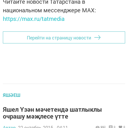
Читайте новости Татарстана в
национальном мессенджере MАХ:
https://max.ru/tatmedia
Перейти на страницу новости
ЯШӘЕШ
Яшел Үзән мәчетендә шатлыклы
очрашу мәҗлесе үтте
Автор,
22 октябрь 2015 - 04:11
992
0
0