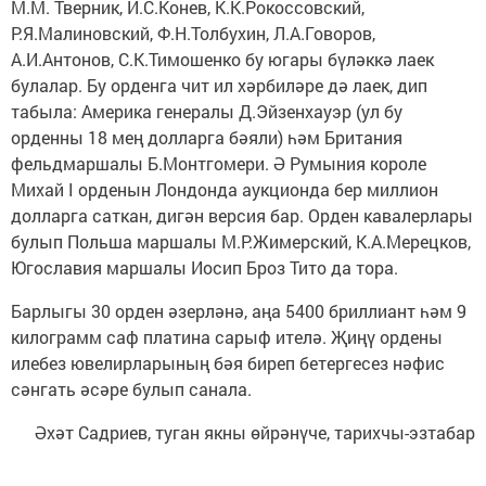
М.М. Тверник, И.С.Конев, К.К.Рокоссовский,
Р.Я.Малиновский, Ф.Н.Толбухин, Л.А.Говоров,
А.И.Антонов, С.К.Тимошенко бу югары бүләккә лаек
булалар. Бу орденга чит ил хәрбиләре дә лаек, дип
табыла: Америка генералы Д.Эйзенхауэр (ул бу
орденны 18 мең долларга бәяли) һәм Британия
фельдмаршалы Б.Монтгомери. Ә Румыния короле
Михай I орденын Лондонда аукционда бер миллион
долларга саткан, дигән версия бар. Орден кавалерлары
булып Польша маршалы М.Р.Жимерский, К.А.Мерецков,
Югославия маршалы Иосип Броз Тито да тора.
Барлыгы 30 орден әзерләнә, аңа 5400 бриллиант һәм 9
килограмм саф платина сарыф ителә. Җиңү ордены
илебез ювелирларының бәя биреп бетергесез нәфис
сәнгать әсәре булып санала.
Әхәт Садриев, туган якны өйрәнүче, тарихчы-эзтабар