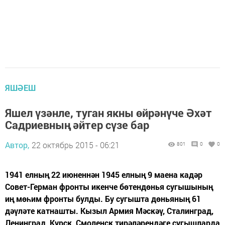
ЯШӘЕШ
Яшел үзәнле, туган якны өйрәнүче Әхәт
Садриевның әйтер сүзе бар
Автор,
22 октябрь 2015 - 06:21
801
0
0
1941 елның 22 июненнән 1945 елның 9 маена кадәр
Совет-Герман фронты икенче бөтендөнья сугышының
иң мөһим фронты булды. Бу сугышта дөньяның 61
дәүләте катнашты. Кызыл Армия Мәскәү, Сталинград,
Ленинград, Курск, Смоленск тирәләрендәге сугышларда