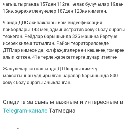
чагыштырганда 157дән 112гә, һәлак булучылар 19дан
15кә, җәрәхәтләнүчеләр 187дән 123кә кимегән.
9 айда ДПС экипажлары һәм видеофиксация
приборлары 143 мең административ хокук бозу очрагы
теркәгән. Рейдлар барышында 326 машина йөртүче
исерек килеш тотылган. Район территориясендә
ДТПлар кимесә дә, юл фаҗигаләре өч кешенең гомерен
алып киткән, 41е төрле җәрәхәтләргә дучар ителгән.
Җәяүлеләр катнашында ДТПларны киметү
максатыннан уздырылган чаралар барышында 800
хокук бозу очрагы ачыкланган.
Следите за самым важным и интересным в
Telegram-канале
Татмедиа