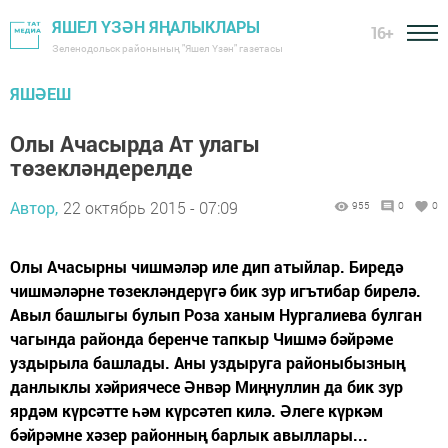
ЯШЕЛ ҮЗӘН ЯҢАЛЫКЛАРЫ
16+
Зеленодольск районының "Яшел Үзән" газетасы
ЯШӘЕШ
Олы Ачасырда Ат улагы
төзекләндерелде
Автор,
22 октябрь 2015 - 07:09
955
0
0
Олы Ачасырны чишмәләр иле дип атыйлар. Биредә
чишмәләрне төзекләндерүгә бик зур игътибар бирелә.
Авыл башлыгы булып Роза ханым Нургалиева булган
чагында районда беренче тапкыр Чишмә бәйрәме
уздырыла башлады. Аны уздыруга районыбызның
данлыклы хәйриячесе Әнвәр Миңнуллин да бик зур
ярдәм күрсәтте һәм күрсәтеп килә. Әлеге күркәм
бәйрәмне хәзер районның барлык авыллары...