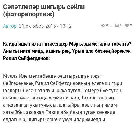
Сәләтлеләр шигырь сөйли
(фоторепортаж)
Автор,
21 октябрь 2015 - 13:42
930
0
0
Кайда яшәп иҗат итәсеңдер Мәркәздәме, әллә төбәктә?
Анысы нигә миңа, ә шигырең, Урын ала безнең йөрәктә.
Равил Сьйфетдинов:
Мулла Иле мәктәбендә оештырылган иҗат
бәйгесененең Равил Сәйфетдиновның әлеге шигъри
юллары белән аталуы юкка түгел. Гомере буе туган
авылы мәктәбендә хезмәт иткән, Татарстанның
атказанган укытучысы, шагыйрь, авылның имам-
хатыйбы, аксакал Равил абыйның туган көнендә
елдагыча, шигырь сөюче укучылар җыелды.