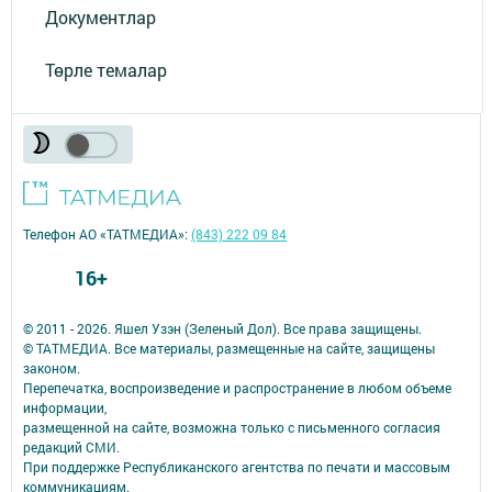
Документлар
Төрле темалар
Телефон АО «ТАТМЕДИА»:
(843) 222 09 84
16+
© 2011 - 2026. Яшел Узэн (Зеленый Дол). Все права защищены.
© ТАТМЕДИА. Все материалы, размещенные на сайте, защищены
законом.
Перепечатка, воспроизведение и распространение в любом объеме
информации,
размещенной на сайте, возможна только с письменного согласия
редакций СМИ.
При поддержке Республиканского агентства по печати и массовым
коммуникациям.