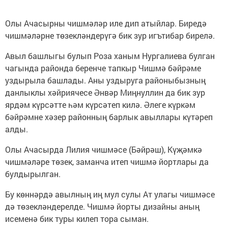
Олы Ачасырны чишмәләр иле дип атыйлар. Биредә
чишмәләрне төзекләндерүгә бик зур игътибар бирелә.
Авыл башлыгы булып Роза ханым Нургалиева булган
чагында районда беренче тапкыр Чишмә бәйрәме
уздырыла башлады. Аны уздыруга районыбызның
данлыклы хәйриячесе Әнвәр Миңнуллин да бик зур
ярдәм күрсәтте һәм күрсәтеп килә. Әлеге күркәм
бәйрәмне хәзер районның барлык авыллары күтәреп
алды.
Олы Ачасырда Лилия чишмәсе (Бәйрәш), Күҗәмкә
чишмәләре төзек, заманча итеп чишмә йортлары да
булдырылган.
Бу көннәрдә авылның иң мул сулы Ат улагы чишмәсе
дә төзекләндерелде. Чишмә йорты дизайны аның
исеменә бик туры килеп тора сыман.