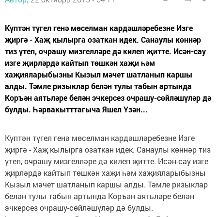
Күптән түгел генә мөселман кардәшләребезне Изге
җиргә - Хаҗ кылырга озаткан идек. Санаулы көннәр
тиз үтеп, очрашу мизгелләре дә килеп җитте. Исән-сау
изге җирләрдә кайтып төшкән хаҗи һәм
хаҗияларыбызны Кызыл мәчет шатланып каршы
алды. Тәмле ризыклар белән тулы табын артында
Коръән аятьләре белән эчкерсез очрашу-сөйләшүләр дә
булды. Һәрвакытттагыча Яшел Үзән...
Күптән түгел генә мөселман кардәшләребезне Изге
җиргә - Хаҗ кылырга озаткан идек. Санаулы көннәр тиз
үтеп, очрашу мизгелләре дә килеп җитте. Исән-сау изге
җирләрдә кайтып төшкән хаҗи һәм хаҗияларыбызны
Кызыл мәчет шатланып каршы алды. Тәмле ризыклар
белән тулы табын артында Коръән аятьләре белән
эчкерсез очрашу-сөйләшүләр дә булды.