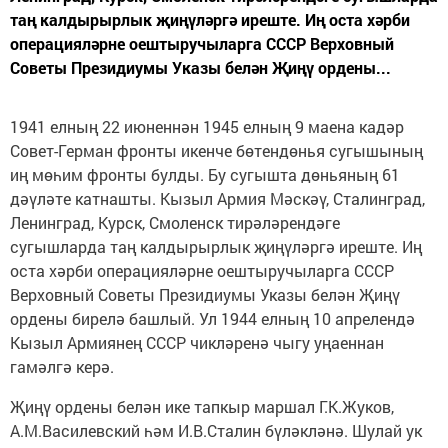
таң калдырырлык җиңүләргә иреште. Иң оста хәрби
операцияләрне оештыручыларга СССР Верховный
Советы Президиумы Указы белән Җиңү ордены...
1941 елның 22 июненнән 1945 елның 9 маена кадәр
Совет-Герман фронты икенче бөтендөнья сугышының
иң мөһим фронты булды. Бу сугышта дөньяның 61
дәүләте катнашты. Кызыл Армия Мәскәү, Сталинград,
Ленинград, Курск, Смоленск тирәләрендәге
сугышларда таң калдырырлык җиңүләргә иреште. Иң
оста хәрби операцияләрне оештыручыларга СССР
Верховный Советы Президиумы Указы белән Җиңү
ордены бирелә башлый. Ул 1944 елның 10 апрелендә
Кызыл Армиянең СССР чикләренә чыгу уңаеннан
гамәлгә керә.
Җиңү ордены белән ике тапкыр маршал Г.К.Жуков,
А.М.Василевский һәм И.В.Сталин бүләкләнә. Шулай ук