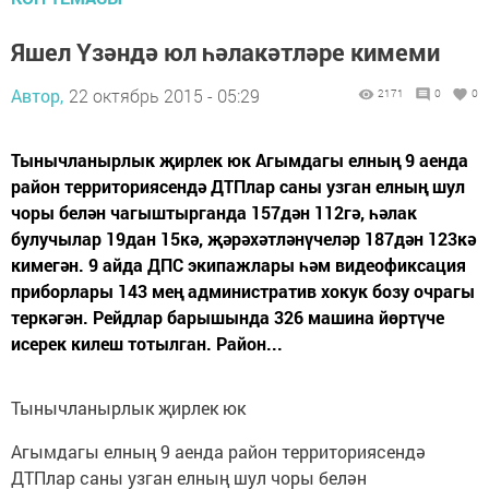
Яшел Үзәндә юл һәлакәтләре кимеми
Автор,
22 октябрь 2015 - 05:29
2171
0
0
Тынычланырлык җирлек юк Агымдагы елның 9 аенда
район территориясендә ДТПлар саны узган елның шул
чоры белән чагыштырганда 157дән 112гә, һәлак
булучылар 19дан 15кә, җәрәхәтләнүчеләр 187дән 123кә
кимегән. 9 айда ДПС экипажлары һәм видеофиксация
приборлары 143 мең административ хокук бозу очрагы
теркәгән. Рейдлар барышында 326 машина йөртүче
исерек килеш тотылган. Район...
Тынычланырлык җирлек юк
Агымдагы елның 9 аенда район территориясендә
ДТПлар саны узган елның шул чоры белән