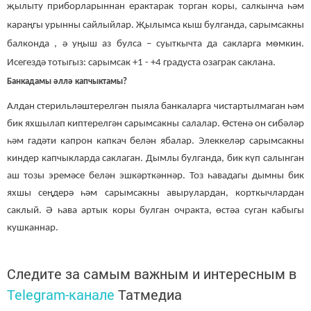
җылыту приборларыннан ерактарак торган коры, салкынча һәм
караңгы урынны сайлыйлар. Җылымса кыш булганда, сарымсакны
балконда , ә уңыш аз булса – суыткычта да сакларга мөмкин.
Исегездә тотыгыз: сарымсак +1 - +4 градуста озаграк саклана.
Банкадамы әллә капчыктамы?
Алдан стерильләштерелгән пыяла банкаларга чистартылмаган һәм
бик яхшылап киптерелгән сарымсакны салалар. Өстенә он сибәләр
һәм гадәти капрон капкач белән ябалар. Элеккеләр сарымсакны
киндер капчыкларда саклаган. Дымлы булганда, бик күп салынган
аш тозы эремәсе белән эшкәрткәннәр. Тоз һавадагы дымны бик
яхшы сеңдерә һәм сарымсакны авырулардан, корткычлардан
саклый. Ә һава артык коры булган очракта, өстәа суган кабыгы
кушканнар.
Следите за самым важным и интересным в
Telegram-канале
Татмедиа