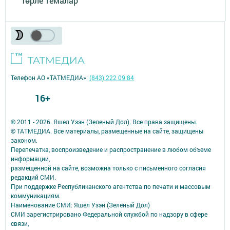
Төрле темалар
Телефон АО «ТАТМЕДИА»:
(843) 222 09 84
16+
© 2011 - 2026. Яшел Узэн (Зеленый Дол). Все права защищены.
© ТАТМЕДИА. Все материалы, размещенные на сайте, защищены
законом.
Перепечатка, воспроизведение и распространение в любом объеме
информации,
размещенной на сайте, возможна только с письменного согласия
редакций СМИ.
При поддержке Республиканского агентства по печати и массовым
коммуникациям.
Наименование СМИ: Яшел Узэн (Зеленый Дол)
СМИ зарегистрировано Федеральной службой по надзору в сфере
связи,