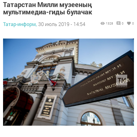
Татарстан Милли музееның
мультимедиа-гиды булачак
Татар-информ,
30 июль 2019 - 14:54
1328
0
0