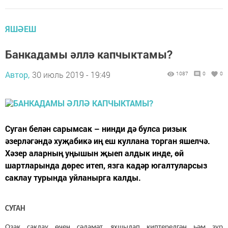
ЯШӘЕШ
Банкадамы әллә капчыктамы?
Автор,
30 июль 2019 - 19:49
1087
0
0
Суган белән сарымсак – нинди дә булса ризык
әзерләгәндә хуҗабикә иң еш куллана торган яшелчә.
Хәзер аларның уңышын җыеп алдык инде, өй
шартларында дөрес итеп, язга кадәр югалтуларсыз
саклау турында уйланырга калды.
СУГАН
Озак саклау өчен сәламәт, яхшылап киптерелгән һәм зур