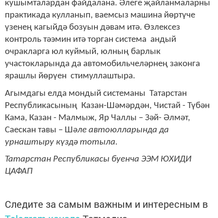
кушымталардан файдалана. Әлеге җайланмаларны
практикада кулланып, ваемсыз машина йөртүче
үзенең кагыйдә бозуын дәвам итә. Өзлексез
контроль тәэмин итә торган система андый
очракларга юл куймый, юлның барлык
участокларында да автомобильчеләрнең законга
ярашлы йөрүен стимуллаштыра.
Агымдагы елда мондый системаны Татарстан
Республикасының Казан-Шәмәрдән, Чистай - Түбән
Кама, Казан - Малмыж, Яр Чаллы – Зәй- Әлмәт,
Саескан тавы – Ш
әле автоюлларында да
урнаштыру күздә тотыла.
Татарстан Республикасы буенча ЭЭМ ЮХИДИ
ЦАФАП
Следите за самым важным и интересным в