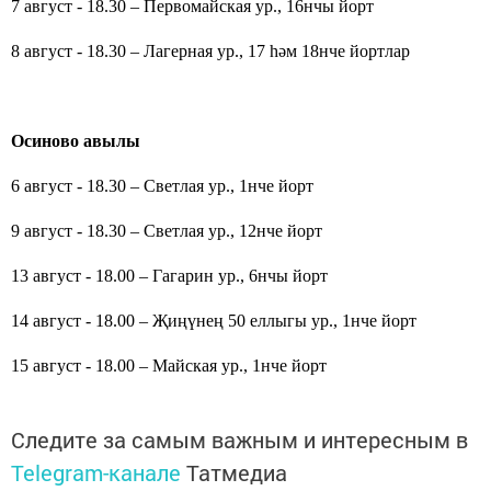
7 август - 18.30 – Первомайская ур., 16нчы йорт
8 август - 18.30 – Лагерная ур., 17 һәм 18нче йортлар
Осиново авылы
6 август - 18.30 – Светлая ур., 1нче йорт
9 август - 18.30 – Светлая ур., 12нче йорт
13 август - 18.00 – Гагарин ур., 6нчы йорт
14 август - 18.00 – Җиңүнең 50 еллыгы ур., 1нче йорт
15 август - 18.00 – Майская
ур.
, 1
нче йорт
Следите за самым важным и интересным в
Telegram-канале
Татмедиа