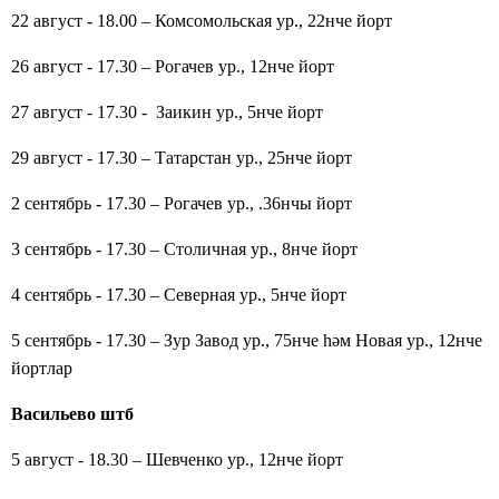
22 август - 18.00 – Комсомольская ур., 22нче йорт
26 август - 17.30 – Рогачев ур., 12нче йорт
27 август - 17.30 - Заикин ур., 5нче йорт
29
август - 17.30 – Татарстан
ур.
, 2
5
нче йорт
2 сентябр
ь
- 17.30 – Рогачев
ур.
, .36
нчы йорт
3 сентябр
ь
- 17.30 – Столичная
ур.
,
8
нче йорт
4 сентябр
ь
- 17.30 – Северная
ур.
, 5
нче йорт
5 сентябр
ь
- 17.30 –
Зур
Завод
ур.
, 75
нче
һәм
Новая
ур.
, 12
нче
йортлар
Васильево
штб
5 август - 18.30 – Шевченко ур., 12нче йорт