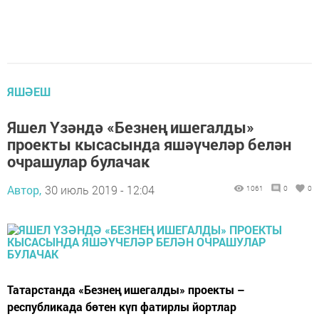
ЯШӘЕШ
Яшел Үзәндә «Безнең ишегалды»
проекты кысасында яшәүчеләр белән
очрашулар булачак
Автор,
30 июль 2019 - 12:04
1061
0
0
Татарстанда «Безнең ишегалды» проекты –
республикада бөтен күп фатирлы йортлар