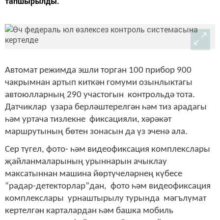
тапшырылды.
Автомат режимда эшли торган 100 прибор 900
чакрымнан артып киткән гомуми озынлыктагы
автоюлларның 290 участогын контрольдә тота.
Датчиклар үзара берләштерелгән һәм тиз арадагы
һәм уртача тизлекне фиксацияли, хәрәкәт
маршрутының бөтен зонасын да үз эченә ала.
Сер түгел, фото- һәм видеофиксация комплекслары
җайланмаларының урыннарын ачыклау
максатыннан машина йөртүчеләрнең күбесе
“радар-детекторлар”дан, фото һәм видеофиксация
комплекслары урнаштырылу турында мәгълүмат
кертелгән карталардан һәм башка мобиль