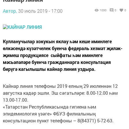
Автор,
30 июль 2019 - 17:00
1030
0
0
Кулланучылар хокукын яклау һәм кеше иминлеге
өлкәсендә күзәтчелек буенча федераль хезмәт җиләк-
җимеш продукциясе сыйфаты һәм иминлеге
мәсьәләләре буенча гражданнарга консультация
бирүгә кагылышлы кайнар линия уздыра.
Кайнар линия телефоны 2019 елның 29 июленнән 12
августка кадәр эшли. Эш сәгатьләре: 8.00-12.00 һәм
13.00-17.00.
«Татарстан Республикасында гигиена һәм
эпидемиология үзәге» ФБУЗ филиалының
консультацион пункт телефоны – 8(84371) 5-72-63.