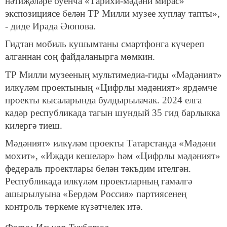
нәтиҗәләре буенча «Тарихи-мәдәни мирас»
экспозициясе белән ТР Милли музее хуплау тапты»,
- диде Ирада Әюпова.
Гидтан мобиль кушымтаны смартфонга күчереп
алганнан соң файдаланырга мөмкин.
ТР Милли музееның мультимедиа-гиды «Мәдәният»
илкүләм проектының «Цифрлы мәдәният» ярдәмче
проекты кысаларында булдырылачак. 2024 елга
кадәр республикада тагын шундый 35 гид барлыкка
килергә тиеш.
Мәдәният» илкүләм проекты Татарстанда «Мәдәни
мохит», «Иҗади кешеләр» һәм «Цифрлы мәдәният»
федераль проектлары белән тәкъдим ителгән.
Республикада илкүләм проектларның гамәлгә
ашырылуына «Бердәм Россия» партиясенең
контроль төркеме күзәтчелек итә.