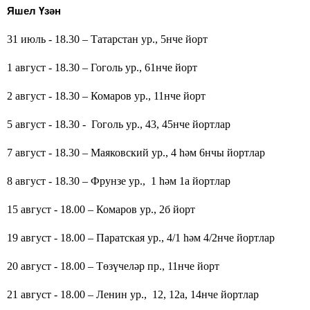
Яшел Үзән
31 июл
ь
- 18.30 – Татарстан
ур.
, 5
нче йорт
1 август - 18.30 – Гогол
ь ур.
, 61
нче йорт
2 август - 18.30 – Комаров
ур.
, 11
нче йорт
5 август - 18.30 - Гогол
ь ур.
, 43, 45
нче йортлар
7 август - 18.30 – Маяковск
ий ур.
, 4
һәм
6
нчы йортлар
8 август - 18.30 – Фрунзе
ур.,
1
һәм
1а
йортлар
15 август - 18.00 – Комаров
ур.
, 2б
йорт
19 август - 18.00 – Паратская
ур.
, 4/1
һәм
4/2
нче йортлар
20 август - 18.00 – Төзүчеләр пр., 11нче йорт
21 август - 18.00 – Ленин ур., 12, 12а, 14нче йортлар