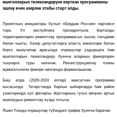
ишегалларын төзекләндерүне керткән программаны
эшләү өчен әзерлек этабы старт алды.
Проектның и
нициатор
ы булып
«
Бердәм
Россия»
партиясе
тора. Ул республика
президент
ына йорталды
территорияләрен ремонтлау программасын эшләү тәкъдиме
белән чыкты. Хәзер депутатларга власть вәкилләре белән
бергә яшәүчеләр арасында очрашулар уздырырга һәм
ишегалларын төзекләндерү буенча аларның фикерләрен
тыңларга туры киләчәк. Реконструкцияләү п
ланы
җәмәгатьчелек фикере нигезендә формалашачак
.
Биш елда
(2020-2024
еллар
)
максатчан
программ
а
кысасында
Татарстан
да барлык шәһәрләрдә һәм район
үзәкләрендә күп фатирлы йортларның тугыз меңнән артык
ишегалдын ремонтлау күздә тотыла
.
Яшел Үзәндә очрашулар түбәндәге график буенча барачак
: