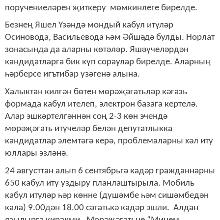
поручениеләрен җиткерү мөмкинлеге бирелде.
Безнең Яшел Үзәндә мондый кабул итүләр
Осиновода, Васильевода һәм Әйшәдә булды. Норлат
зонасында да аларны көтәләр. Яшәүчеләрдән
кандидатларга бик күп сораулар бирелде. Аларның
һәрберсе игътибар үзәгенә алына.
Халыктан килгән бөтен мөрәҗәгатьләр кәгазь
формада кабул ителеп, электрон базага кертелә.
Алар эшкәртелгәннән соң 2-3 көн эчендә
мөрәҗәгать итүчеләр белән депутатлыкка
кандидатлар элемтәгә керә, проблемаларны хәл итү
юллары эзләнә.
24 августтан алып 6 сентябрьгә кадәр гражданнарны
650 кабул итү уздыру планлаштырыла. Мобиль
кабул итүләр һәр көнне (дүшәмбе һәм сишәмбедән
кала) 9.00дән 18.00 сәгатькә кадәр эшли. Алдан