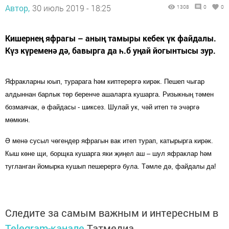
Автор,
30 июль 2019 - 18:25
1308
0
0
Кишернең яфрагы – аның тамыры кебек үк файдалы.
Күз күременә дә, бавырга да һ.б уңай йогынтысы зур.
Яфракларны юып, турарага һәм киптерергә кирәк. Пешеп чыгар
алдыннан барлык төр беренче ашаларга кушарга. Ризыкның тәмен
бозмаячак, ә файдасы - шиксез. Шулай ук, чәй итеп тә эчәргә
мөмкин.
Ә менә сусыл чөгендер яфрагын вак итеп турап, катырырга кирәк.
Кыш көне щи, борщка кушарга яки җиңел аш – шул яфраклар һәм
тугланган йомырка кушып пешерергә була. Тәмле дә, файдалы да!
Следите за самым важным и интересным в
Telegram-канале
Татмедиа