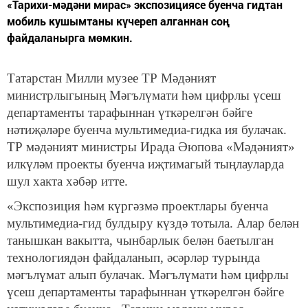
«Тарихи-мәдәни мирас» экспозициясе буенча гидтан
мобиль кушымтаны күчереп алганнан соң
файдаланырга мөмкин.
Татарстан Милли музее ТР Мәдәният
министрлыгының Мәгълүмати һәм цифрлы үсеш
департаменты тарафыннан үткәрелгән бәйге
нәтиҗәләре буенча мультимедиа-гидка ия булачак.
ТР мәдәният министры Ирада Әюпова «Мәдәният»
илкүләм проекты буенча иҗтимагый тыңлауларда
шул хакта хәбәр итте.
«Экспозиция һәм күргәзмә проектлары буенча
мультимедиа-гид булдыру күздә тотыла. Алар белән
танышкан вакытта, чынбарлык белән баетылган
технологиядән файдаланып, әсәрләр турында
мәгълүмат алып булачак. Мәгълүмати һәм цифрлы
үсеш департаменты тарафыннан үткәрелгән бәйге