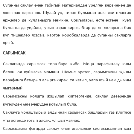
Суганны саклау өчен табигый материалдан үрелгән кәрзиннән дә
яхшырак нәрсә юк. Шулай ук, тирән булмаган агач яки пластик
әрҗәләр дә кулланырга мөмкин. Соңгылары, өсте-өстенә куеп
булганга да уңайлы, урын әзрәк кирәк. Әгәр дә ян якларына бик
күп тишекләр ясасаң, картон коробкаларда да суганны сакларга
ярый.
САРЫМСАК
Саклаганда сарымсак тора-бара кибә. Моңа парафинлау юлы
белән юл куймаска мөмкин. Шәмне эретеп, сарымсакны җылы
парафинга батырып алырга кирәк. Ул катып, элпә ясый һәм дымны
чыгармый.
Сарымсакны кояшта яхшылап киптергәндә, саклау дәверендә
күгәрүдән һәм эчерүдән котылып була.
Саклауга урнаштырыр алдыннан сарымсак башларын газ плитәсе
уты өстендә тотып алсаң, ул шытмаячак.
Сарымсакны фатирда саклау өчен җылылык системасыннан һәм