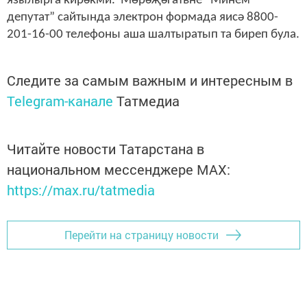
язылырга кирәкми. Мөрәҗәгатьне “Минем
депутат” сайтында электрон формада яисә 8800-
201-16-00 телефоны аша шалтыратып та биреп була.
Следите за самым важным и интересным в
Telegram-канале
Татмедиа
Читайте новости Татарстана в
национальном мессенджере MАХ:
https://max.ru/tatmedia
Перейти на страницу новости