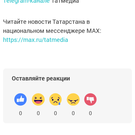
Telegram-канале
Татмедиа
Читайте новости Татарстана в
национальном мессенджере MАХ:
https://max.ru/tatmedia
Оставляйте реакции
0
0
0
0
0