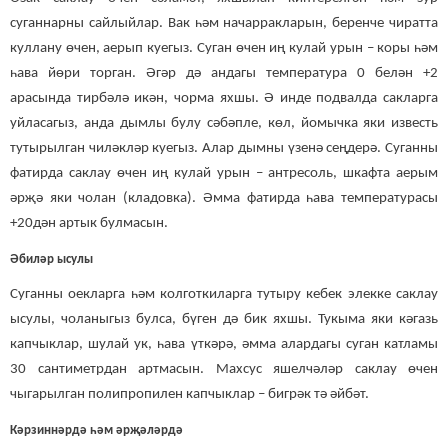
суганнарны сайлыйлар. Вак һәм начарракларын, беренче чиратта
куллану өчен, аерып куегыз. Суган өчен иң кулай урын – коры һәм
һава йөри торган. Әгәр дә андагы температура 0 белән +2
арасында тирбәлә икән, чорма яхшы. Ә инде подвалда сакларга
уйласагыз, анда дымлы булу сәбәпле, көл, йомычка яки известь
тутырылган чиләкләр куегыз. Алар дымны үзенә сеңдерә. Суганны
фатирда саклау өчен иң кулай урын – антресоль, шкафта аерым
әрҗә яки чолан (кладовка). Әмма фатирда һава температурасы
+20дән артык булмасын.
Әбиләр ысулы
Суганны оекларга һәм колготкиларга тутыру кебек элекке саклау
ысулы, чоланыгыз булса, бүген дә бик яхшы. Тукыма яки кәгазь
капчыклар, шулай ук, һава үткәрә, әмма алардагы суган катламы
30 сантиметрдан артмасын. Махсус яшелчәләр саклау өчен
чыгарылган полипропилен капчыклар – бигрәк тә әйбәт.
Кәрзиннәрдә һәм әрҗәләрдә