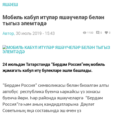
ЯШӘЕШ
Мобиль кабул итүләр яшәүчеләр белән
тыгыз элемтәдә
Автор,
30 июль 2019 - 15:43
1100
0
0
24 июльдән Татарстанда “Бердәм Россия”нең мобиль
җәмәгать кабул итү бүлекләре эшли башлады.
“Бердәм Россия” символикасы белән бизәлгән алты
автобус республика буенча һәркайсы үз зонасы
буенча йөри. Һәр районда яшәүчеләргә “Бердәм
Россия”гә һәм аның кандидатларына Дәүләт
Советының яңа составында эш өчен үз