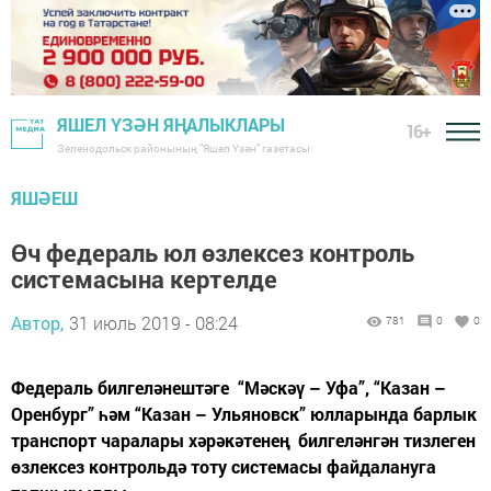
ЯШЕЛ ҮЗӘН ЯҢАЛЫКЛАРЫ
16+
Зеленодольск районының "Яшел Үзән" газетасы
ЯШӘЕШ
Өч федераль юл өзлексез контроль
системасына кертелде
Автор,
31 июль 2019 - 08:24
781
0
0
Федераль билгеләнештәге “Мәскәү – Уфа”, “Казан –
Оренбург” һәм “Казан – Ульяновск” юлларында барлык
транспорт чаралары хәрәкәтенең билгеләнгән тизлеген
өзлексез контрольдә тоту системасы файдалануга