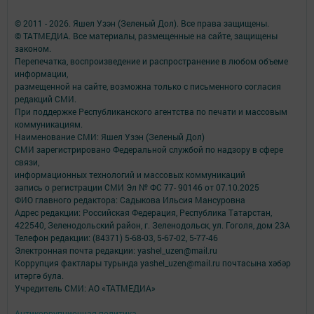
© 2011 - 2026. Яшел Узэн (Зеленый Дол). Все права защищены.
© ТАТМЕДИА. Все материалы, размещенные на сайте, защищены
законом.
Перепечатка, воспроизведение и распространение в любом объеме
информации,
размещенной на сайте, возможна только с письменного согласия
редакций СМИ.
При поддержке Республиканского агентства по печати и массовым
коммуникациям.
Наименование СМИ: Яшел Узэн (Зеленый Дол)
СМИ зарегистрировано Федеральной службой по надзору в сфере
связи,
информационных технологий и массовых коммуникаций
запись о регистрации СМИ Эл № ФС 77- 90146 от 07.10.2025
ФИО главного редактора: Садыкова Ильсия Мансуровна
Адрес редакции: Российская Федерация, Республика Татарстан,
422540, Зеленодольский район, г. Зеленодольск, ул. Гоголя, дом 23А
Телефон редакции: (84371) 5-68-03, 5-67-02, 5-77-46
Электронная почта редакции: yashel_uzen@mail.ru
Коррупция фактлары турында yashel_uzen@mail.ru почтасына хәбәр
итәргә була.
Учредитель СМИ: АО «ТАТМЕДИА»
Антикоррупционная политика