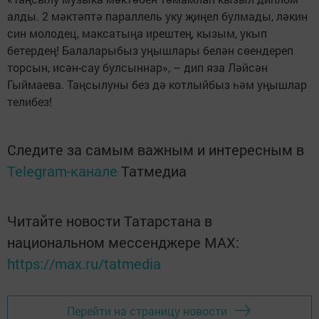
алды. 2 мәктәптә параллель уку җиңел булмады, ләкин
син молодец, максатыңа ирештең, кызым, укып
бетердең! Балаларыбыз уңышлары белән сөендереп
торсын, исән-сау булсыннар», – дип яза Ләйсән
Гыймаева. Таңсылуны без дә котлыйбыз һәм уңышлар
телибез!
Следите за самым важным и интересным в
Telegram-канале
Татмедиа
Читайте новости Татарстана в
национальном мессенджере MАХ:
https://max.ru/tatmedia
Перейти на страницу новости