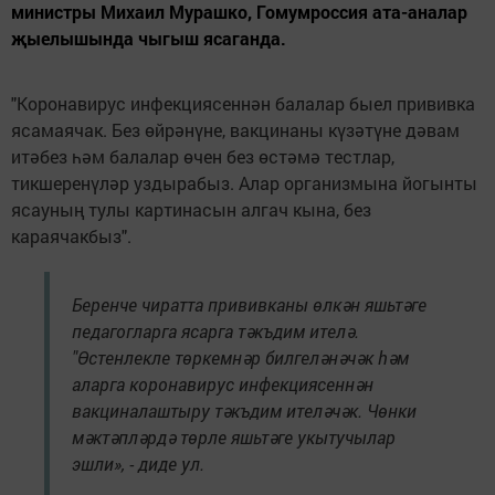
министры Михаил Мурашко, Гомумроссия ата-аналар
җыелышында чыгыш ясаганда.
"Коронавирус инфекциясеннән балалар быел прививка
ясамаячак. Без өйрәнүне, вакцинаны күзәтүне дәвам
итәбез һәм балалар өчен без өстәмә тестлар,
тикшеренүләр уздырабыз. Алар организмына йогынты
ясауның тулы картинасын алгач кына, без
караячакбыз".
Беренче чиратта прививканы өлкән яшьтәге
педагогларга ясарга тәкъдим ителә.
"Өстенлекле төркемнәр билгеләнәчәк һәм
аларга коронавирус инфекциясеннән
вакциналаштыру тәкъдим ителәчәк. Чөнки
мәктәпләрдә төрле яшьтәге укытучылар
эшли», - диде ул.