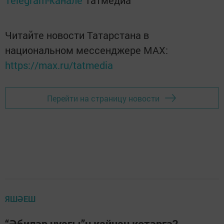
Telegram-канале
Татмедиа
Читайте новости Татарстана в
национальном мессенджере MАХ:
https://max.ru/tatmedia
Перейти на страницу новости
ЯШӘЕШ
“Әбиләр чуагы”н кайчан көтәргә?