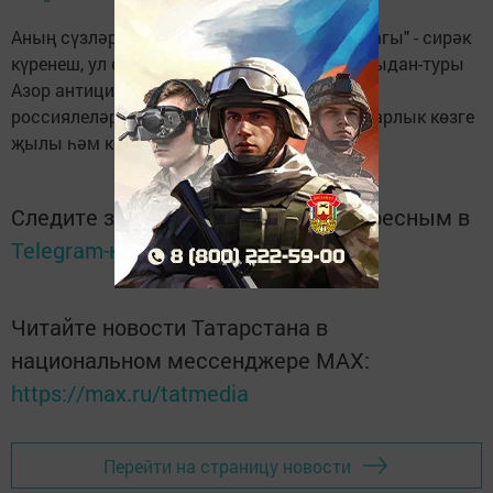
Аның сүзләренчә, метеорологик "әбиләр чуагы" - сирәк
күренеш, ул өч елга ике тапкыр була. Ул турыдан-туры
Азор антициклоны килү белән бәйле. Әмма
россиялеләр еш кына "әбиләр чуагы" дип барлык көзге
җылы һәм коры көннәрне атыйлар.
Следите за самым важным и интересным в
Telegram-канале
Татмедиа
Читайте новости Татарстана в
национальном мессенджере MАХ:
https://max.ru/tatmedia
Перейти на страницу новости