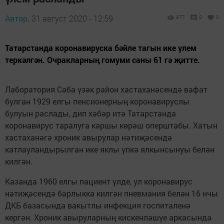
Автор,
31 август 2020 - 12:59
877
0
0
Татарстанда коронавируска бәйле тагын ике үлем
теркәлгән. Очракларның гомуми саны 61 гә җитте.
Лаборатория Саба үзәк район хастаханәсендә вафат
булган 1929 елгы пенсионерның коронавируслы
булуын раслады, дип хәбәр итә Татарстанда
коронавирус таралуга каршы көрәш оперштабы. Хатын
хастаханәгә хроник авырулар нәтиҗәсендә
катлауландырылган ике яклы үпкә ялкынсынуы белән
килгән.
Казанда 1960 елгы пациент үлде, ул коронавирус
нәтиҗәсендә барлыкка килгән пневмания белән 16 нчы
ДКБ базасында вакытлы инфекция госпиталенә
кергән. Хроник авыруларның кискенләшүе аркасында