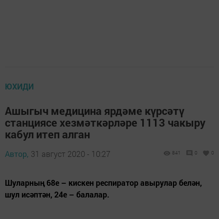
ЮХИДИ
Ашыгыч медицина ярдәме күрсәтү
станциясе хезмәткәрләре 1113 чакыру
кабул итеп алган
Автор,
31 август 2020 - 10:27
841
0
0
Шуларның 68е – кискен респиратор авырулар белән,
шул исәптән, 24е – балалар.