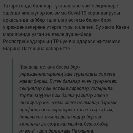
Татарстанда балалар түгәрәкләре һәм секцияләре
эшендә чикләүләр юк, әмма Covid-19 коронавирусы
аркасында кайбер таләпләр өстәмә белем бирү
учреждениеләренә үтәргә туры киләчәк. Бу хакта Казан
мэриясендә узган эшлекле дүшәмбедә
Роспотребнадзорның ТР буенча идарәсе җитәкчесе
Марина Патяшина хәбәр итте.
"Балалар өстәмә белем бирү
учреждениеләренең эше турындагы сорауга
җавап бирәм. Бүген балалар өчен түгәрәкләр,
секцияләр һәм өстәмә дәресләр уздырыла
торган мәдәни һәм башка үзәкләр эшенә
чикләүләр юк. Әмма әлеге оешмалар барлык
профилактика чараларын төгәл үтәргә һәм,
һичшиксез, ачылышына кадәр бер эш
көненнән дә соңга калмыйча, безгә хәбәр
итәргә", - дип билгеләде Патяшина.