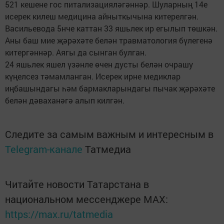
521 кешене гос питализацияләгәннәр. Шуларның 14е
исерек килеш медицина айныткычына китерелгән.
Васильевода 5нче каттан 33 яшьлек ир егылып төшкән.
Аны баш мие җәрәхәте белән травматология бүлегенә
китергәннәр. Аягы да сынган булган.
24 яшьлек яшел үзәнле өчен дусты белән очрашу
күңелсез тәмамланган. Исерек ирне медиклар
иңбашындагы һәм бармакларындагы пычак җәрәхәте
белән дәваханәгә алып килгән.
Следите за самым важным и интересным в
Telegram-канале
Татмедиа
Читайте новости Татарстана в
национальном мессенджере MАХ:
https://max.ru/tatmedia