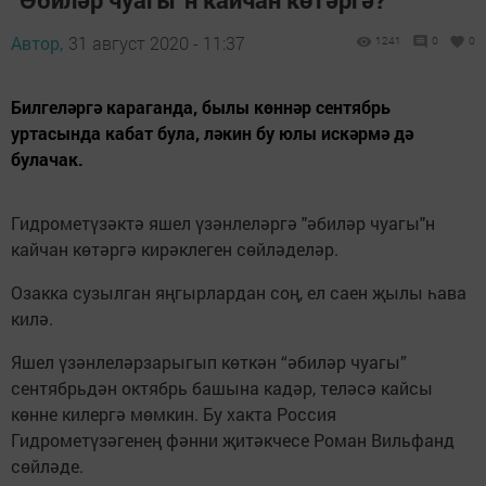
Автор,
31 август 2020 - 11:37
1241
0
0
Билгеләргә караганда, былы көннәр сентябрь
уртасында кабат була, ләкин бу юлы искәрмә дә
булачак.
Гидрометүзәктә яшел үзәнлеләргә "әбиләр чуагы"н
кайчан көтәргә кирәклеген сөйләделәр.
Озакка сузылган яңгырлардан соң, ел саен җылы һава
килә.
Яшел үзәнлеләрзарыгып көткән “әбиләр чуагы”
сентябрьдән октябрь башына кадәр, теләсә кайсы
көнне килергә мөмкин. Бу хакта Россия
Гидрометүзәгенең фәнни җитәкчесе Роман Вильфанд
сөйләде.