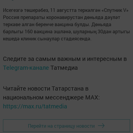
Исегезгә төшерәбез, 11 августта теркәлгән «Спутник V»
Россия препараты коронавирустан дөньяда дәүләт
теркәве алган беренче вакцина булды. Дөньяда
барлыгы 160 вакцина эшләнә, шуларның 30дан артыгы
кешедә клиник сынаулар стадиясендә.
Следите за самым важным и интересным в
Telegram-канале
Татмедиа
Читайте новости Татарстана в
национальном мессенджере MАХ:
https://max.ru/tatmedia
Перейти на страницу новости