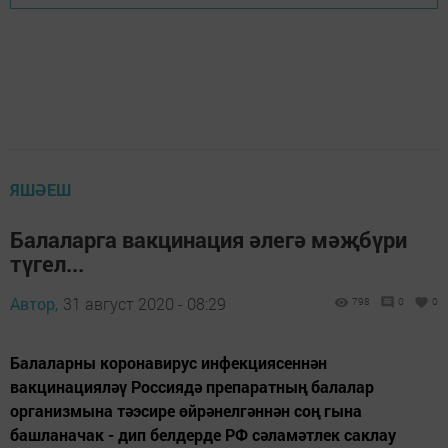
ЯШӘЕШ
Балаларга вакцинация әлегә мәҗбүри
түгел...
Автор,
31 август 2020 - 08:29
798
0
0
Балаларны коронавирус инфекциясеннән
вакцинацияләү Россиядә препаратның балалар
организмына тәэсире өйрәнелгәннән соң гына
башланачак - дип белдерде РФ сәламәтлек саклау