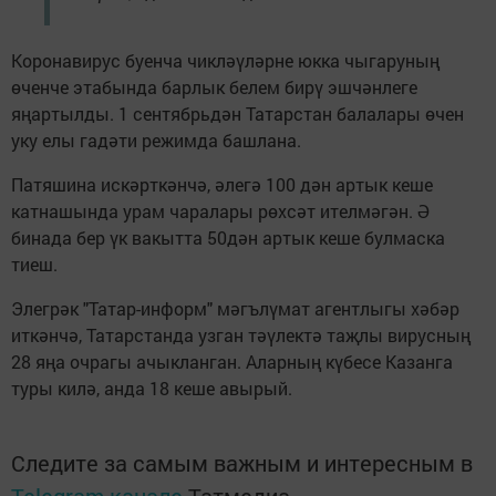
Коронавирус буенча чикләүләрне юкка чыгаруның
өченче этабында барлык белем бирү эшчәнлеге
яңартылды. 1 сентябрьдән Татарстан балалары өчен
уку елы гадәти режимда башлана.
Патяшина искәрткәнчә, әлегә 100 дән артык кеше
катнашында урам чаралары рөхсәт ителмәгән. Ә
бинада бер үк вакытта 50дән артык кеше булмаска
тиеш.
Элегрәк "Татар-информ" мәгълүмат агентлыгы хәбәр
иткәнчә, Татарстанда узган тәүлектә таҗлы вирусның
28 яңа очрагы ачыкланган. Аларның күбесе Казанга
туры килә, анда 18 кеше авырый.
Следите за самым важным и интересным в