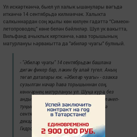
Ул искәрткәнчә, быел ул халык ышанулары вәгъдә
иткәнчә 14 сентябрьдә килмәячәк. Халыкта
салкыннардан соң җылы көн килүен гадәттә “Симеон-
летопроводец” көне белән бәйлиләр. Шул ук вакытта,
Вильфанд ачыклык керткәнчә, һава торышының
матурлануы һәрвакытта да "әбиләр чуагы" булмый.
- "Әбиләр чуагы" 14 сентябрьдән башлана
дигән фикер бар, ләкин бу алай түгел. Аның
төгәл даталары юк. «Әбиләр чуагы» - озакка
сузылган начар һава торышыннан соң,
көннәрнең матурлануы ул. Шуңа күрә, без
андый көннәргә сөенгәнче алдан юешләнеп-
туңып алырга туры киләчәк. Ул гадәттә
сентябрьдә яки октябрьнең беренче
декадасында килә, - дип уртаклашты
Гидрометүзәк җитәкчесе.