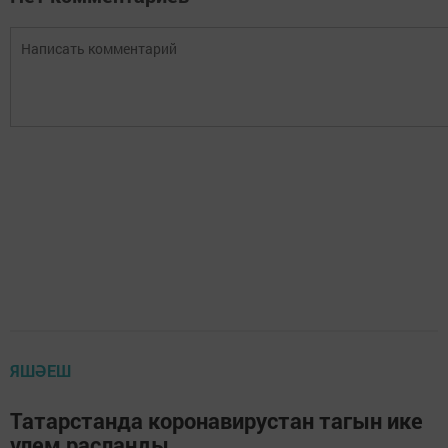
ЯШӘЕШ
Татарстанда коронавирустан тагын ике
үлем расланды