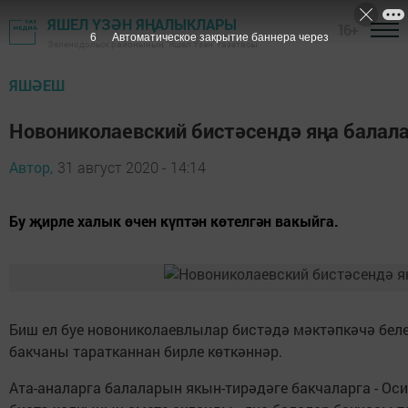
ЯШЕЛ ҮЗӘН ЯҢАЛЫКЛАРЫ
16+
5
Автоматическое закрытие баннера через
Зеленодольск районының "Яшел Үзән" газетасы
ЯШӘЕШ
Новониколаевский бистәсендә яңа балал
Автор,
31 август 2020 - 14:14
Бу җирле халык өчен күптән көтелгән вакыйга.
Биш ел буе новониколаевлылар бистәдә мәктәпкәчә беле
бакчаны таратканнан бирле көткәннәр.
Ата-аналарга балаларын якын-тирәдәге бакчаларга - Осин