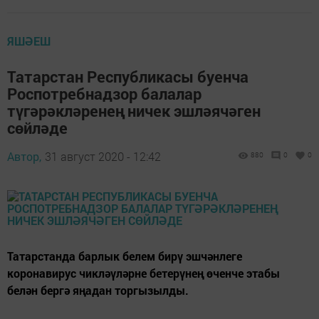
ЯШӘЕШ
Татарстан Республикасы буенча
Роспотребнадзор балалар
түгәрәкләренең ничек эшләячәген
сөйләде
Автор,
31 август 2020 - 12:42
880
0
0
Татарстанда барлык белем бирү эшчәнлеге
коронавирус чикләүләрне бетерүнең өченче этабы
белән бергә яңадан торгызылды.