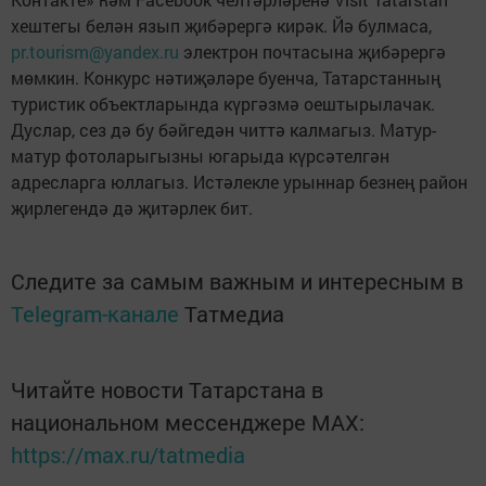
хештегы белән язып җибәрергә кирәк. Йә булмаса,
pr.tourism@yandex.ru
электрон почтасына җибәрергә
мөмкин. Конкурс нәтиҗәләре буенча, Татарстанның
турис­тик объектларында күргәзмә оештырылачак.
Дуслар, сез дә бу бәйгедән читтә калмагыз. Матур-
матур фотоларыгызны югарыда күрсәтелгән
адресларга юллагыз. Истәлекле урыннар безнең район
җирлегендә дә җитәрлек бит.
Следите за самым важным и интересным в
Telegram-канале
Татмедиа
Читайте новости Татарстана в
национальном мессенджере MАХ:
https://max.ru/tatmedia