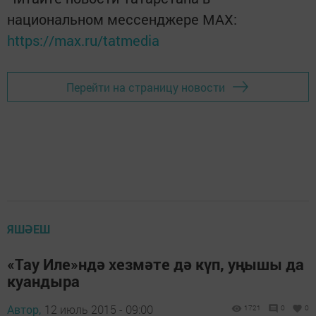
национальном мессенджере MАХ:
https://max.ru/tatmedia
Перейти на страницу новости
ЯШӘЕШ
«Тау Иле»ндә хезмәте дә күп, уңышы да
куандыра
Автор,
12 июль 2015 - 09:00
1721
0
0