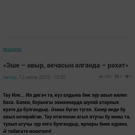
ЯШӘЕШ
«Эше – авыр, акчасын алганда – рәхәт»
Автор,
12 июль 2015 - 10:30
1852
0
0
Тау Иле... Ил дигәч тә, күз алдына бик зур авыл килеп
баса. Бәлки, борынгы заманнарда шулай атарлык
куәте дә булгандыр. Әмма бүген түгел. Хәзер инде бу
авыл кечерәйгән. Тау итәгеннән агып ятучы бу инеш тә,
тулып агучы зур елга булгандыр, ярлары биек күренә.
Ә табигате искиткеч!