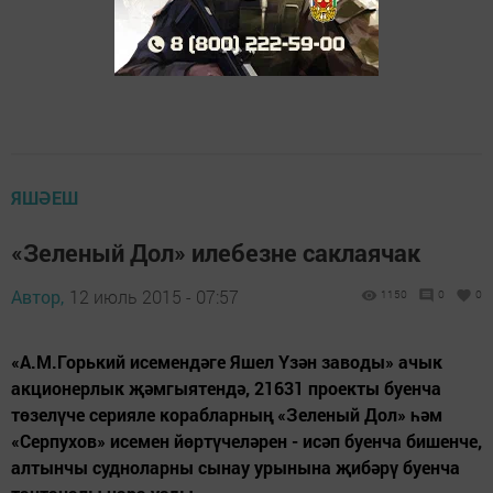
ЯШӘЕШ
«Зеленый Дол» илебезне саклаячак
Автор,
12 июль 2015 - 07:57
1150
0
0
«А.М.Горький исемендәге Яшел Үзән заводы» ачык
акционерлык җәмгыятендә, 21631 проекты буенча
төзелүче серияле корабларның «Зеленый Дол» һәм
«Серпухов» исемен йөртүчеләрен - исәп буенча бишенче,
алтынчы судноларны сынау урынына җибәрү буенча