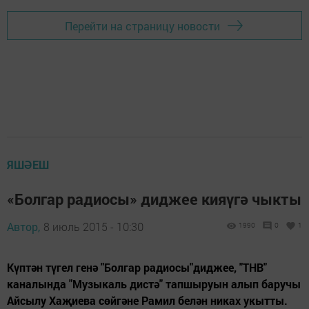
Перейти на страницу новости
ЯШӘЕШ
«Болгар радиосы» диджее кияүгә чыкты
Автор,
8 июль 2015 - 10:30
1990
0
1
Күптән түгел генә "Болгар радиосы"диджее, "ТНВ"
каналында "Музыкаль дистә" тапшыруын алып баручы
Айсылу Хаҗиева сөйгәне Рамил белән никах укытты.