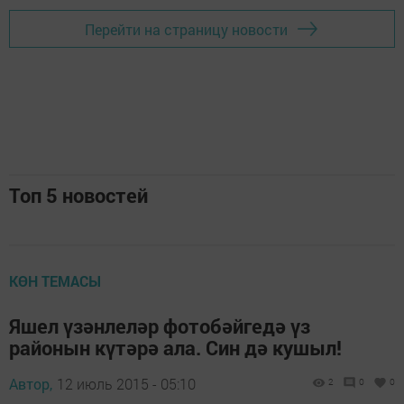
Перейти на страницу новости
Топ 5 новостей
КӨН ТЕМАСЫ
Яшел үзәнлеләр фотобәйгедә үз
районын күтәрә ала. Син дә кушыл!
Автор,
12 июль 2015 - 05:10
2
0
0