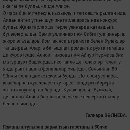
ике гаилә булды, - диде Алисә.
Ә чара бик эчтәлекле, кызыклы итеп оештырылган иде.
Алдан әйтеп үткән шул ике гаилә арасында конкурс
булды. Җанатарлар да төрле уеннарда катнашып,
бүләкләр алды. Сәмигуллиннар һәм Сибгатуллиннарга,
жюри әгъзалары йомгак ясап, грамота белән бүләкләр
тапшырды. Аларга багышлап, романтик рухта тамаша
да күрсәтелде: Алисә Ниязова һәм Айнур Нурмиев бик
матур дуэт башкарды, ике гаилә дә теләкләр теләп, ут
яндырып, һавага фонарьлар очырды. Соңыннан 80 -
90нчы еллар дискотекасы булды. Лотерея уеннары,
кешеләрнең күңелләрен күтәреп, көлдереп йөрергә
хәтта клоуннар да бар иде. Кунак ашсыз булмый,
дигәндәй, Алисә барлык кешене үзе пешергән пылау
белән сыйлады.
Гөлнара ВӘЛИЕВА.
Язманың тулырак вариантын газетаның 50нче