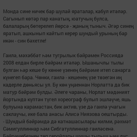
Монда сине ничек бар шулай яраталар, кабул итәләр.
Сагынып көтәр пар канатың, юатучың булса,
балаларың бөтерелеп йөрсә - җаның тыныч. Әгәр синең
яратып, ашкынып кайтып керер шундый урының бар
икән - син бәхетле!
Гаилә, мәхәббәт һәм тугрылык бәйрәмен Россиядә
2008 елдан бирле бәйрәм итәләр. Ышанычлы тылы
булган һәр кеше бу көнне үзенең бәйрәме итеп санарга
күнегеп бара. Чөнки, гаилә - кешенең үзе төзегән иң
кадерле дөньясы ул. Бу көн уңаеннан Норлатта да бик
матур бәйрәм булды. Әлеге чараны, Норлат мәдәният
йортында күптән түгел хореограф булып эшләүче, яшь
булуына карамастан, бик актив, үзе дә гаилә учагын
саклаучы, ике бала анасы Алисә Ниязова оештырды.
- Шундый бәйрәмдә дә катнашасылары килми, рәхмәт
Сәмигуллиннар һәм Сибгатуллиннар гаиләсенә.
Бәйрәмебезнең төп геройлары шушы тырыш һәм дус