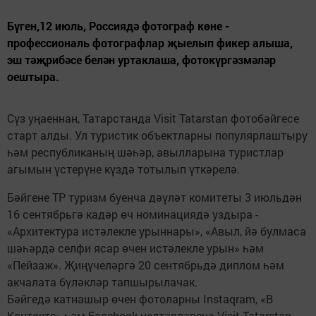
Бүген,12 июль, Россия­дә фотограф көне -
профессиональ фотографлар җыелып фикер алыша,
эш тәҗрибәсе белән уртак­лаша, фотокүргәзмәләр
оештыра.
Сүз уңаеннан, Татарстанда Visit Tatarstan фотобәйгесе
старт алды. Ул туристик объектларны популярлаштыру
һәм республиканың шәһәр, авылларына туристлар
агымын үстерүне күздә тотылып үткәрелә.
Бәйгене ТР туризм буенча дәүләт комитеты 3 июльдән
16 сентябрьгә кадәр өч номинациядә уздыра -
«Архитектура истәлекле урыннары», «Авыл, йә булмаса
шәһәрдә селфи ясар өчен истәлекле урын» һәм
«Пейзаж». Җиңүчеләргә 20 сентябрьдә диплом һәм
акчалата бүләкләр тапшырылачак.
Бәйгедә катнашыр өчен фотоларны Instaqram, «В
Контакте» һәм Facebook челтәрләренә Visit Tatarstan