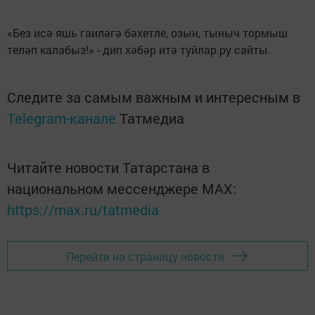
«Без исә яшь гаиләгә бәхетле, озын, тыныч тормыш
теләп калабыз!» - дип хәбәр итә туйлар.ру сайты.
Следите за самым важным и интересным в
Telegram-канале
Татмедиа
Читайте новости Татарстана в
национальном мессенджере MАХ:
https://max.ru/tatmedia
Перейти на страницу новости