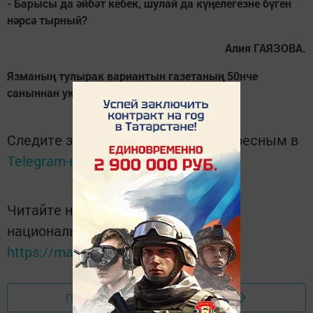
- Барысы да әйбәт кебек, шулай да күңелегезне бүген
нәрсә тырный?
Алия ГАЯЗОВА.
Язманың тулырак вариантын газетаның 50нче
саныннан укый аласыз.
Следите за самым важным и интересным в
Telegram-канале
Татмедиа
Читайте новости Татарстана в
национальном мессенджере MАХ:
https://max.ru/tatmedia
Перейти на страницу новости