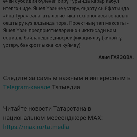
өчен субсидия бүленеп бирү турында карар кабул
ителгән иде. Яшел Үзәнне үстерү, яңарту сыйфатында
«Яңа Тура» сәнәгать-логис­тика технополисы зонасын
оештыру күз алдында тора. Проектның төп максаты -
Яшел Үзән предприятие­ләреннән икътисади һәм
социаль бәйләнешне диверсификацияләү (киңәйтү,
үстерү, банкротлыкка юл куймау).
Алия ГАЯЗОВА.
Следите за самым важным и интересным в
Telegram-канале
Татмедиа
Читайте новости Татарстана в
национальном мессенджере MАХ:
https://max.ru/tatmedia