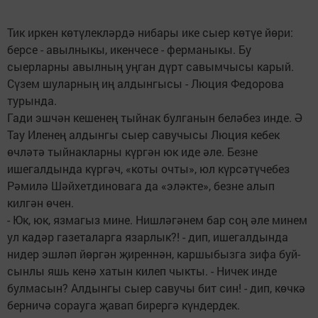
Тик иркен көтүлекләрдә нибары ике сыер көтүе йөри:
берсе - авылныкы, икенчесе - ферманыкы. Бу
сыерларны авылның уңган дүрт савымчысы карый.
Сүзем шуларның иң алдынгысы - Люция Федорова
турында.
Гади эшчән кешенең тыйнак булганын беләбез инде. Ә
Тау Иленең алдынгы сыер савучысы Люция кебек
өчләтә тыйнакларны күргән юк иде әле. Безне
ишегалдында күргәч, «коты очты», юл күрсәтүчебез
Рәмилә Шәйхетдиновага да «эләкте», безне алып
килгән өчен.
- Юк, юк, язмагыз мине. Ниш­ләгәнем бар соң әле минем
ул кадәр газеталарга язарлык?! - дип, ишегалдында
нидер эшләп йөргән җиреннән, каршыбызга зифа буй-
сынлы яшь кенә хатын килеп чыкты. - Ничек инде
булмасын? Алдынгы сыер савучы бит син! - дип, көчкә
берничә сорауга җавап бирергә күндердек.