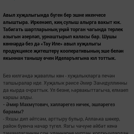
Авыл хуҗалыгында бүген бер эшне икенчесе
алыштыра. Иркенәеп, киң сулыш алырга вакыт юк.
Табигать шартларының уңай торган чагында терлек
азыгын әзерләп, урнаштырып каласы бар. Шушы
көннәрдә без дә «Тау Иле» авыл хуҗалыгы
продукциясе җитештерү кооперативының эше белән
якыннан танышу өчен Иделаръягына юл тоттык.
Без килгәндә җаваплы көн - хуҗалыкларга печән
тапшыралар иде. Хуҗалык рәисе Әмир Заһидуллинны
да кырда очраттык. Ул безне, һәрвакыттагыча, елмаеп
каршы алды.
- Әмир Мәхмүтович, хәлләрегез ничек, эшләрегез
барамы?
- Яхшы дип әйтсәм, арттыру булыр, Аллаһка шөкер,
район буенча начар түгел. Язгы чәчүне әйбәт кенә
тәмамлаганнан соң, үләннәрне чүптән, корткычлардан