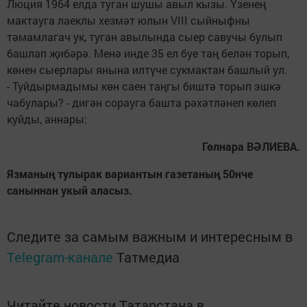
Люция 1964 елда туган шушы авыл кызы. Үзенең
мактауга лаек­лы хезмәт юлын VIII сыйныфны
тәмамлагач ук, туган авылында сыер савучы булып
башлап җибәрә. Менә инде 35 ел буе таң белән торып,
көнен сыерлары янына илтүче сукмактан башлый ул.
- Туйдырмадымы көн саен таңгы биштә торып эшкә
чабулары? - дигән сорауга башта рәхәтләнеп көлеп
куйды, аннары:
Гөлнара ВӘЛИЕВА.
Язманың тулырак вариантын газетаның 50нче
саныннан укый аласыз.
Следите за самым важным и интересным в
Telegram-канале
Татмедиа
Читайте новости Татарстана в