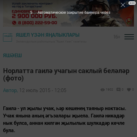
4
Автоматическое закрытие баннера через
ЯШЕЛ ҮЗӘН ЯҢАЛЫКЛАРЫ
16+
Зеленодольск районының "Яшел Үзән" газетасы
ЯШӘЕШ
Норлатта гаилә учагын саклый беләләр
(фото)
Автор,
12 июль 2015 - 12:05
1902
0
0
Гаилә - ул җылы учак, һәр кешенең таяныр ноктасы.
Учак янына аның әгъзалары җыела. Гаилә никадәр
нык булса, аннан килгән җылылык шулкадәр көчле
була.