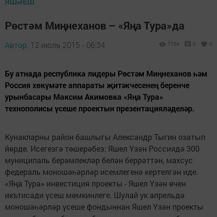
ЯШӘЕШ
Рөстәм Миңнеханов – «Яңа Тура»да
Автор,
12 июль 2015 - 06:34
1734
0
0
Бу атнада республика лидеры Рөстәм Миңнеханов һәм
Россия хөкүмәте аппараты җитәкчесенең беренче
урынбасары Максим Акимовка «Яңа Тура»
технополисы үсеше проектын презентацияләделәр.
Кунакларны район башлыгы Александр Тыгин озатып
йөрде. Исегезгә төшерәбез: Яшел Үзән Россиядә 300
муниципаль берәмлекләр белән беррәттән, махсус
федераль моношәһәрләр исемлегенә кертелгән иде.
«Яңа Тура» инвес­тиция проекты - Яшел Үзән өчен
икътисади үсеш мөмкинлеге. Шулай ук апрельдә
моношәһәрләр үсеше фондыннан Яшел Үзән проекты