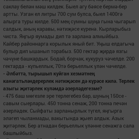
саклау белән мәш килдек. Быел агу бәясе бермә-бер
артты. Узган ел литры 700 сум булса, быел 1400гә
алырга туры килде. 500 мең сумны шуңа гына чыгарып
салдык, аның каравы, нәтиҗәсе күренә. Кырларыбыз
чиста. Яңгыр яумады дип тә зарлана алмыйбыз.
Кайбер районнарга корылык яный бит. Уңыш елдагыча
булыр дип ышанып торабыз. 500 гектар җирдә язгы
чәчүне башкардык. Бодай, борчак, кукуруз чәчелде. 200
гектарда - күпьеллык, 70тә берьеллык үлән чәчелде.
- Әлбәттә, тырышып куйган хезмәтнең
канәгатьләндерерлек нәтиҗәсен дә күрәсе килә. Терлек
азыгы җитәрлек күләмдә әзерләдегезме?
- 475 баш мөгезле эре терлегебез бар, шуның 150се -
савым сыерлары. 450 тонна сенаж, 200 тонна печән
әзерләдек. Сыйфаты зарланырлык түгел, яңгырга
эләгеп чыланмады, вакытында җыеп алдык. Азык
җитәрлек. Бер атнадан берьеллык үләнне сенажга сала
башлыйбыз.