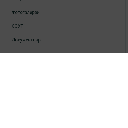
Фотогалереи
СОУТ
Документлар
Төрле темалар
Телефон АО «ТАТМЕДИА»:
(843) 222 09 84
16+
© 2011 - 2026. Яшел Узэн (Зеленый Дол). Все права защищены.
© ТАТМЕДИА. Все материалы, размещенные на сайте, защищены