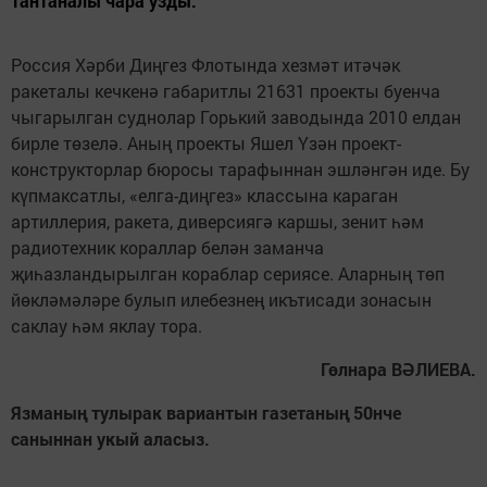
тантаналы чара узды.
Россия Хәрби Диңгез Флотында хезмәт итәчәк
ракеталы кечкенә габаритлы 21631 проекты буенча
чыгарылган суднолар Горький заводында 2010 елдан
бирле төзелә. Аның проекты Яшел Үзән проект-
конструкторлар бюросы тарафыннан эшләнгән иде. Бу
күпмаксатлы, «елга-диңгез» классына караган
артиллерия, ракета, диверсиягә каршы, зенит һәм
радиотехник кораллар белән заманча
җиһазландырылган кораблар сериясе. Аларның төп
йөкләмәләре булып илебезнең икътисади зонасын
саклау һәм яклау тора.
Гөлнара ВӘЛИЕВА.
Язманың тулырак вариантын газетаның 50нче
саныннан укый аласыз.