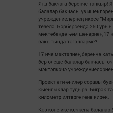
Яңа бакчага беренче тапкыр! Я
балалар бакчасы үз ишекләрен
учреждениеләрнең икесе "Мир
төзелә. Һәрберсендә 260 урын
мәктәбендә һәм шәһәрнең 17 н
вакытында төгәлләрме?
17 нче мәктәпнең беренче кат
бер өлеше балалар бакчасы өч
мәктәпкәчә учреждениеләрнең 
Проект әти-әниләр соравы буе
кыенлыклар тудыра. Бигрәк тә
километр илтергә генә кирәк.
Көз көне ике кечкенә балалар 