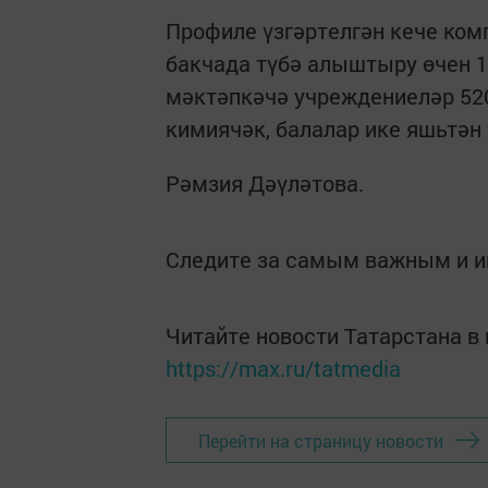
Профиле үзгәртелгән кече ком
бакчада түбә алыштыру өчен 1
мәктәпкәчә учреждениеләр 520
кимиячәк, балалар ике яшьтән 
Рәмзия Дәүләтова.
Следите за самым важным и 
Читайте новости Татарстана 
https://max.ru/tatmedia
Перейти на страницу новости