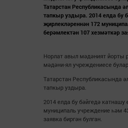
Татарстан Республикасында ә
тапкыр уздыра. 2014 елда бу 
җирлекләреннән 172 муниципа
берәмлектән 107 хезмәткәр зая
Норлат авыл мәдәният йорты р
мәдәни-ял учреждениесе булар
Татарстан Республикасында ә
тапкыр уздыра.
2014 елда бу бәйгедә катнашу
муниципаль учреждение һәм 4
заявка биргән булган.