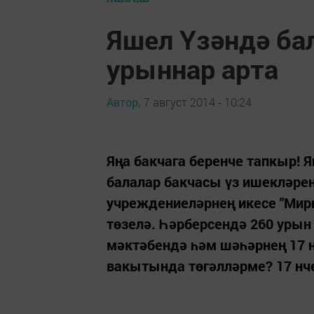
Яшел Үзәндә ба
урыннар арта
Автор,
7 август 2014 - 10:24
Яңа бакчага беренче тапкыр! Я
балалар бакчасы үз ишекләре
учреждениеләрнең икесе "Мир
төзелә. Һәрберсендә 260 урын
мәктәбендә һәм шәһәрнең 17 н
вакытында төгәлләрме? 17 нче