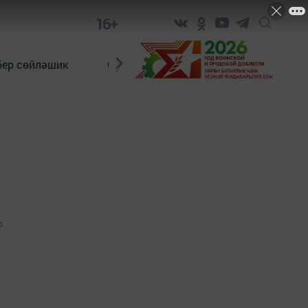
16+
бер сөйләшик
Сүз тарихы
Яшь хәбәрче
0