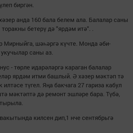
үлеп биргән.
 хәзер анда 160 бала белем ала. Балалар саны
торакны бетерү дә "ярдәм итә". .
р Мирныйга, шәһәргә күчте. Монда әби-
 укучылар саны аз.
ус - төрле идарәләргә караган балалар
ләр ярдәм итми башлый. Ә хәзер мәктәп тә
 илтәсе түгел. Яңа бакчага 27 гариза кабул
тә мәктәптә дә ремонт эшләре бара. Түбә,
штырыла.
 вакытында килсен дип,1 нче сентябрьгә