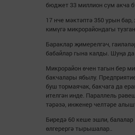
бюджет 33 миллион сум акча б
17 нче мәктәптә 350 урын бар,
кимүгә микрорайондагы тузган 
Бараклар җимерелгәч, гаиләлә
бабайлар гына калды. Шуңа да
Микрорайон өчен тагын бер мин
бакчалары ябылу. Предприятие
буш тормаячак, бакчага да ерак
ителгән инде. Параллель рәвеш
тәрәзә, инженер челтәре алы
Биредә 60 кеше эшли, балалар
өлгерергә тырышалар..