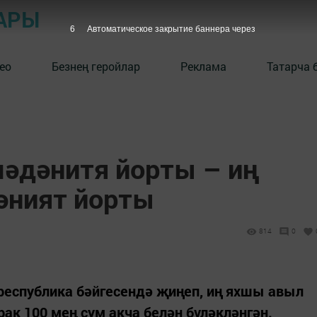
АРЫ
5
Автоматическое закрытие баннера через
ео
Безнең геройлар
Реклама
Татарча 
әдәнитя йорты – иң
әният йорты
814
0
республика бәйгесендә җиңеп, иң яхшы авыл
ак 100 мең сум акча белән бүләкләнгән.