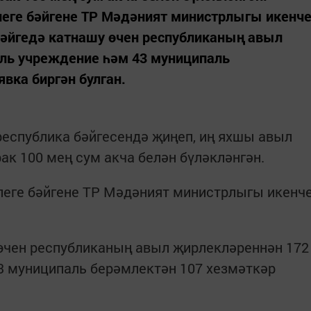
леге бәйгене ТР Мәдәният министрлыгы икенч
бәйгедә катнашу өчен республиканың авыл
ль учреждение һәм 43 муниципаль
вка биргән булган.
еспублика бәйгесендә җиңеп, иң яхшы авыл
ак 100 мең сум акча белән бүләкләнгән.
леге бәйгене ТР Мәдәният министрлыгы икенч
 өчен республиканың авыл җирлекләреннән 172
3 муниципаль берәмлектән 107 хезмәткәр