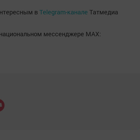
интересным в
Telegram-канале
Татмедиа
в национальном мессенджере MАХ: