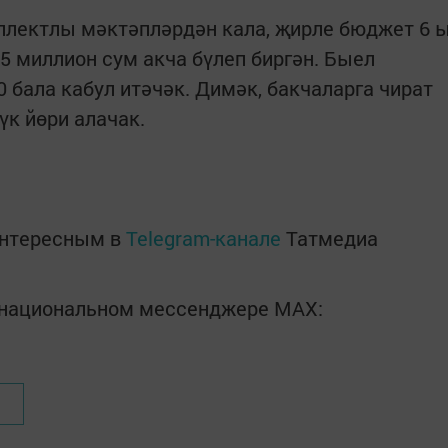
плектлы мәктәпләрдән кала, җирле бюджет 6 
5 миллион сум акча бүлеп биргән. Быел
 бала кабул итәчәк. Димәк, бакчаларга чират
үк йөри алачак.
интересным в
Telegram-канале
Татмедиа
в национальном мессенджере MАХ: