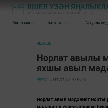
ЯШЕЛ ҮЗӘН ЯҢАЛЫКЛ
Зеленодольск районының "Яшел Үзән" газетасы
Көн темасы
Фотогалерея
Актуаль вид
ЯШӘЕШ
Норлат авылы м
яхшы авыл мәд
Автор,
8 август 2014 - 06:19
Норлат авыл мәдәният йорты 
мәдәни-ял учреждениесе булар