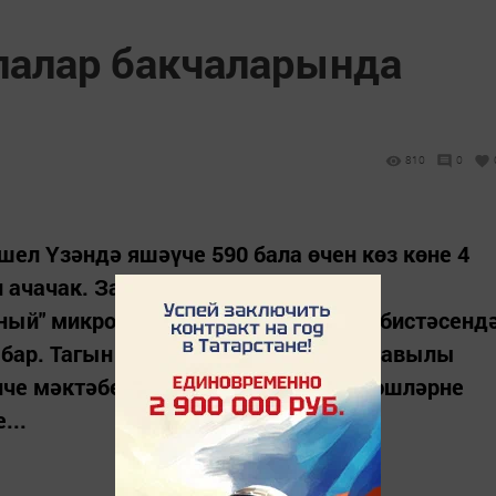
лалар бакчаларында
810
0
шел Үзәндә яшәүче 590 бала өчен көз көне 4
н ачачак. Заманча мәктәпкәчә
ный" микрорайонында һәм Осиново бистәсенд
 бар. Тагын бакчалар Олы Карагуҗа авылы
че мәктәбендә булачак. Төзүчеләр эшләрне
...