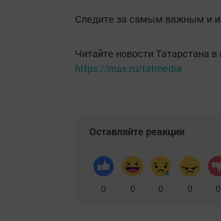
Следите за самым важным и 
Читайте новости Татарстана 
https://max.ru/tatmedia
Оставляйте реакции
0
0
0
0
0