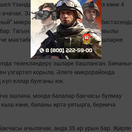
шел Үзәндә яшәүче 590 бала өчен көз көне 4
 ачачак. Заманча мәктәпкәчә
ный" микрорайонында һәм Осиново бистәсенд
 бар. Тагын бакчалар Олы Карагуҗа авылы
че мәктәбендә булачак. Төзүчеләр эшләрне
ында төзекләндерү эшләре башланган. Бинаны
ен үзгәртеп корыла. Әлеге микрорайонда
күп еллар булганы юк.
нча эшләнә, монда балалар бакчасы булмау
 кыш көне, баланы иртә уятырга, берничә
бакчасы ачылачак, анда 35 әр урын бар. Җирле