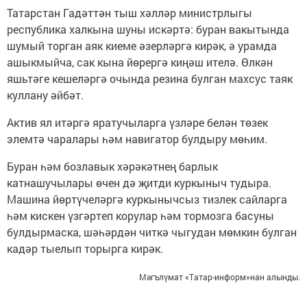
Татарстан Гадәттән тыш хәлләр министрлыгы
республика халкына шуны искәртә: буран вакытында
шумый торган аяк киеме әзерләргә кирәк, ә урамда
ашыкмыйча, сак кына йөрергә киңәш ителә. Өлкән
яшьтәге кешеләргә очында резина булган махсус таяк
куллану әйбәт.
Актив ял итәргә яратучыларга үзләре белән төзек
элемтә чаралары һәм навигатор булдыру мөһим.
Буран һәм бозлавык хәрәкәтнең барлык
катнашучылары өчен дә җитди куркыныч тудыра.
Машина йөртүчеләргә куркынычсыз тизлек сайларга
һәм кискен үзгәртеп корулар һәм тормозга басуны
булдырмаска, шәһәрдән читкә чыгудан мөмкин булган
кадәр тыелып торырга кирәк.
Мәгълүмат «Татар-информ»нан алынды.