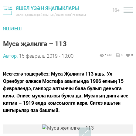
ЯШЕЛ ҮЗӘН ЯҢАЛЫКЛАРЫ
16+
Зеленодольск районының "Яшел Үзән" газетасы
ЯШӘЕШ
Муса җәлилгә – 113
Автор,
15 февраль 2019 - 10:00
1448
0
0
Исегезгә төшерәбез: Муса Җәлилгә 113 яшь. Ул
Оренбург өлкәсе Мостафа авылында 1906 елның 15
февралендә, гаиләдә алтынчы бала булып дөньяга
килә. Әнисе мулла кызы булса да, Мусаның дингә исе
китми – 1919 елда комсомолга керә. Сигез яшьтән
шигырьләр яза башлый.