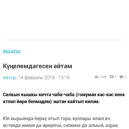
ЯШӘЕШ
Күңелемдәгесен әйтәм
Автор,
14 февраль 2019 - 15:16
1448
0
0
Салкын кышкы кичтә чаба-чаба (гомумән кәс-кәс кенә
атлап йөри белмәдем) эштән кайтып киләм.
Юл кырыенда берәү ятып тора, куллары ялангач,
өстендә киеме дә җиңелчә, селкенә дә алмый, азрак