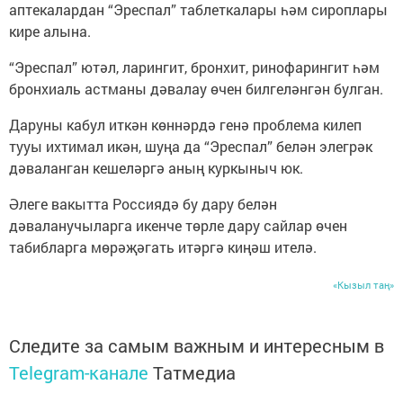
аптекалардан “Эреспал” таблеткалары һәм сироплары
кире алына.
“Эреспал” ютәл, ларингит, бронхит, ринофарингит һәм
бронхиаль астманы дәвалау өчен билгеләнгән булган.
Даруны кабул иткән көннәрдә генә проблема килеп
тууы ихтимал икән, шуңа да “Эреспал” белән элегрәк
дәваланган кешеләргә аның куркыныч юк.
Әлеге вакытта Россиядә бу дару белән
дәваланучыларга икенче төрле дару сайлар өчен
табибларга мөрәҗәгать итәргә киңәш ителә.
«Кызыл таң»
Следите за самым важным и интересным в
Telegram-канале
Татмедиа