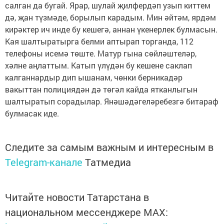
салган да бугай. Ярар, шулай җилфердәп узып киттем
дә, җан түзмәде, борылып карадым. Мин әйтәм, ярдәм
кирәктер ич инде бу кешегә, аннан үкенерлек булмасын.
Кая шалтыратырга белми аптырап торганда, 112
телефоны исемә төште. Матур гына сөйләштеләр,
хәлне аңлаттым. Катып үлүдән бу кешене саклап
калганнардыр дип ышанам, чөнки берникадәр
вакыттан полициядән дә төгәл кайда ятканлыгын
шалтыратып сорадылар. Янәшәдәгеләребезгә битараф
булмасак иде.
Следите за самым важным и интересным в
Telegram-канале
Татмедиа
Читайте новости Татарстана в
национальном мессенджере MАХ: