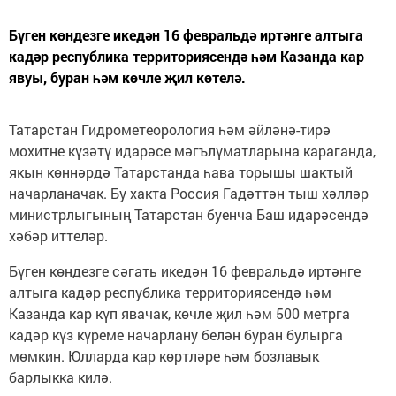
Бүген көндезге икедән 16 февральдә иртәнге алтыга
кадәр республика территориясендә һәм Казанда кар
явуы, буран һәм көчле җил көтелә.
Татарстан Гидрометеорология һәм әйләнә-тирә
мохитне күзәтү идарәсе мәгълүматларына караганда,
якын көннәрдә Татарстанда һава торышы шактый
начарланачак. Бу хакта Россия Гадәттән тыш хәлләр
министрлыгының Татарстан буенча Баш идарәсендә
хәбәр иттеләр.
Бүген көндезге сәгать икедән 16 февральдә иртәнге
алтыга кадәр республика территориясендә һәм
Казанда кар күп явачак, көчле җил һәм 500 метрга
кадәр күз күреме начарлану белән буран булырга
мөмкин. Юлларда кар көртләре һәм бозлавык
барлыкка килә.