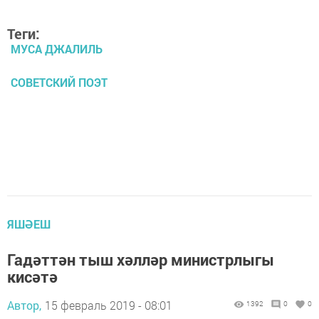
Теги:
МУСА ДЖАЛИЛЬ
СОВЕТСКИЙ ПОЭТ
ЯШӘЕШ
Гадәттән тыш хәлләр министрлыгы
кисәтә
Автор,
15 февраль 2019 - 08:01
1392
0
0