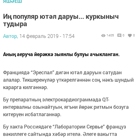
ЯШӘЕШ
Иң популяр ютәл даруы... куркыныч
тудыра
Автор,
14 февраль 2019 - 17:54
1405
0
0
Аның аеруча йөрәккә зыянлы булуы ачыкланган.
Франциядә “Эреспал” дигән ютәл даруын сатудан
алалар. Тикшеренүләр үткәрелгәннән соң, нәкъ шундый
карарга килгәннәр.
Бу препаратның электрокардиограммада QT-
интервалны озынайтуын, ягъни йөрәк ритмын бозуга
китерүен исбатлаганнар.
Бу хакта Россиядәге “Лаборатории Сервье” француз
вәкиллеге сайтында хәбәр ителә. Әлеге вакытта