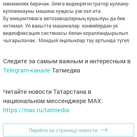
мөмкинлек бирәчәк. Әлегә видеорегистратор куллану-
кулланмауны машина хуҗасы үзе хәл итә.
Бу инициативага автозаводларның кушылуы да бик
ихтимал. Ул вакытта машиналар конвейердан ук
видеофиксация системасы белән коралландырылып
чыгарылачак. Мондый яңалыклар тау артында түгел.
Следите за самым важным и интересным в
Telegram-канале
Татмедиа
Читайте новости Татарстана в
национальном мессенджере MАХ:
https://max.ru/tatmedia
Перейти на страницу новости