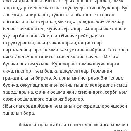
ала. Андыйларны ачык лагерьга урнаштыралар, әмма
аңа кадәр тиешле кәгазьгә кул куерга тиеш булалар. Бу
лагерьда әсирләрне, туклыклы әбәт көтеп торган
ашханәгә алып керәләр, чиста, «граждански» киемнәр
белән тәэмин итеп, мунча кертәләр. Аннары ике айлык
укулар башлана. Әсирләр Өченче рейх дәүләт
структурасын, аның законнарын, нацистлар
партиясенең программа һәм уставын өйрәнә. Татарлар
өчен Идел-Урал тарихы, мөселманнар өчен – Ислам
буенча лекция укыла. Курсларны тәмамлаучыларга
акча, паспорт һәм башка документлар, Германия
гражданлыгы бирелә. Аларны министрлык билгеләве
буенча, оккупацияләнгән көнчыгыш өлкәләрдәге немец
заводларына, фәнни оешма яки легионнарга, хәрби һәм
сәяси оешмаларга эшкә җибәрәләр.
Ябык лагерьда Җәлил һәм аның фикердәшләре яшерен
эш алып бара.
Язманы тулысы белән газетадан укырга мөмкин