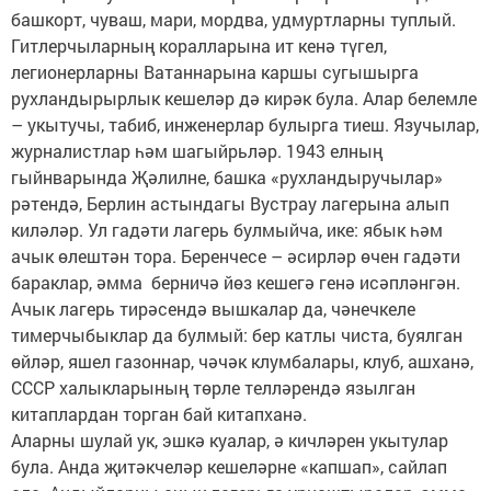
башкорт, чуваш, мари, мордва, удмуртларны туп­лый.
Гитлерчыларның коралларына ит кенә түгел,
легионерларны Ватаннарына каршы сугышырга
рухландырырлык кешеләр дә кирәк була. Алар белемле
– укытучы, табиб, инженерлар булырга тиеш. Язучылар,
журналистлар һәм шагыйрьләр. 1943 елның
гыйнварында Җәлилне, башка «рухландыручылар»
рәтендә, Берлин астындагы Вустрау лагерына алып
киләләр. Ул гадәти лагерь булмыйча, ике: ябык һәм
ачык өлештән тора. Беренчесе – әсирләр өчен гадәти
бараклар, әмма берничә йөз кешегә генә исәпләнгән.
Ачык лагерь тирәсендә вышкалар да, чәнечкеле
тимерчыбыклар да булмый: бер катлы чиста, буялган
өйләр, яшел газоннар, чәчәк клумбалары, клуб, ашханә,
СССР халыкларының төрле телләрендә язылган
китаплардан торган бай китапханә.
Аларны шулай ук, эшкә куалар, ә кичләрен укытулар
була. Анда җитәкчеләр кешеләрне «капшап», сайлап