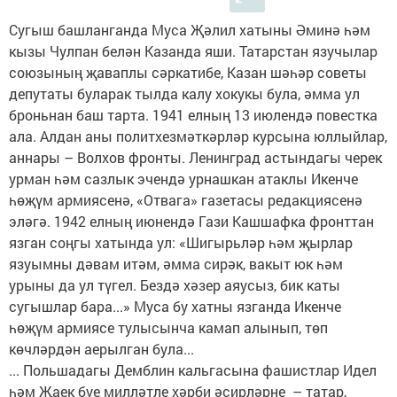
Сугыш башланганда Муса Җәлил хатыны Әминә һәм
кызы Чулпан белән Казанда яши. Татарстан язучылар
сою­зының җаваплы сәркатибе, Казан шәһәр советы
депутаты буларак тылда калу хокукы була, әмма ул
броньнан баш тарта. 1941 елның 13 июлендә повестка
ала. Алдан аны политхезмәткәрләр курсына юллыйлар,
аннары – Волхов фронты. Ленинград астындагы черек
урман һәм сазлык эчендә урнашкан атаклы Икенче
һөҗүм армиясенә, «Отвага» газетасы редакциясенә
эләгә. 1942 елның июнендә Гази Кашшафка фронттан
язган соңгы хатында ул: «Шигырьләр һәм җырлар
язуымны дәвам итәм, әмма сирәк, вакыт юк һәм
урыны да ул түгел. Бездә хәзер аяусыз, бик каты
сугышлар бара...» Муса бу хатны язганда Икенче
һөҗүм армиясе тулысынча камап алынып, төп
көчләрдән аерылган була...
... Польшадагы Демблин кальгасына фашистлар Идел
һәм Җаек буе милләтле хәрби әсирләрне – татар,