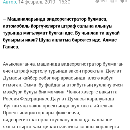
Автор,
14 февраль 2019 - 16:30
1298
0
0
– Машиналарында видеорегистратор булмаса,
автомобиль йөртүчеләргә штраф салына алынуы
турында мәгълүмат булган иде. Бу чынлап та шулай
булырмы икән? Шуңа аңлатма бирсәгез иде. Алмас
Галиев.
Ачыкланганча, машинада видеорегистратор булмаган
өчен штраф кертелү турында закон проектын Дәүләт
Думасы кайбер сәбәпләр аркасында әлегә кабул
итмәгән. Әмма бу файдалы атрибутның куллану өчен
мәҗбүри булуы бик мөмкин. Чөнки хәзерге вакытта
Россия Федерациясе Дәүләт Думасы каралуында
булган яңа закон проектында шул хакта әйтелгән.
Проект инициаторлары фикеренчә,
видеорегистраторлар куллану юлларда хәлләрне
яхшыртырга һәм җинаятьчелеккә каршы көрәшергә