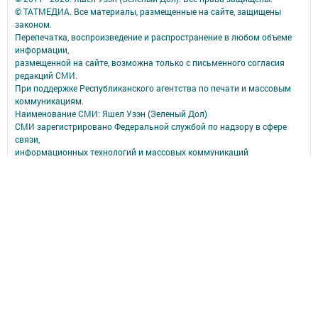
© ТАТМЕДИА. Все материалы, размещенные на сайте, защищены
законом.
Перепечатка, воспроизведение и распространение в любом объеме
информации,
размещенной на сайте, возможна только с письменного согласия
редакций СМИ.
При поддержке Республиканского агентства по печати и массовым
коммуникациям.
Наименование СМИ: Яшел Узэн (Зеленый Дол)
СМИ зарегистрировано Федеральной службой по надзору в сфере
связи,
информационных технологий и массовых коммуникаций
запись о регистрации СМИ Эл № ФС 77- 90146 от 07.10.2025
ФИО главного редактора: Садыкова Ильсия Мансуровна
Адрес редакции: Российская Федерация, Республика Татарстан,
422540, Зеленодольский район, г. Зеленодольск, ул. Гоголя, дом 23А
Телефон редакции: (84371) 5-68-03, 5-67-02, 5-77-46
Электронная почта редакции: yashel_uzen@mail.ru
Коррупция фактлары турында yashel_uzen@mail.ru почтасына хәбәр
итәргә була.
Учредитель СМИ: АО «ТАТМЕДИА»
Антикоррупционная политика
АО «ТАТМЕДИА» использует «cookie»
для персонализации сервисов и