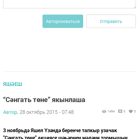
Отправить
Авторизоваться
ЯШӘЕШ
“Сәнгать төне” якынлаша
Автор,
28 октябрь 2015 - 07:48
1494
0
0
3 ноябрьдә Яшел Үзәндә беренче тапкыр узачак
"Сәнгать төне" акциясе шәһәрнең мәдәни тормышын