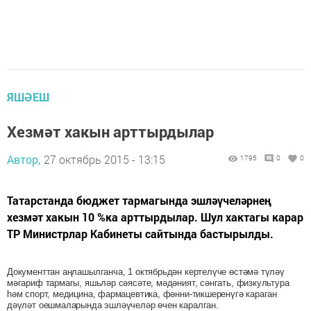
ЯШӘЕШ
Хезмәт хакын арттырдылар
Автор,
27 октябрь 2015 - 13:15
1795
0
0
Татарстанда бюджет тармагында эшләүчеләрнең
хезмәт хакын 10 %ка арттырдылар. Шул хактагы карар
ТР Министрлар Кабинеты сайтында бастырылды.
Документтан аңлашылганча, 1 октябрьдән кертелүче өстәмә түләү
мәгариф тармагы, яшьләр сәясәте, мәдәният, сәнгать, физкультура
һәм спорт, медицина, фармацевтика, фәнни-тикшеренүгә караган
дәүләт оешмаларында эшләүчеләр өчен каралган.