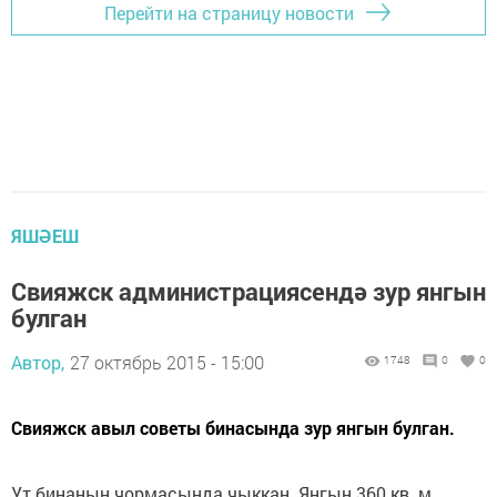
Перейти на страницу новости
ЯШӘЕШ
Свияжск администрациясендә зур янгын
булган
Автор,
27 октябрь 2015 - 15:00
1748
0
0
Свияжск авыл советы бинасында зур янгын булган.
Ут бинаның чормасында чыккан. Янгын 360 кв. м