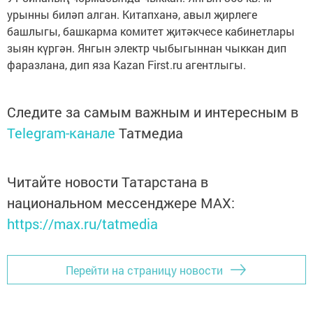
урынны биләп алган. Китапханә, авыл җирлеге
башлыгы, башкарма комитет җитәкчесе кабинетлары
зыян күргән. Янгын электр чыбыгыннан чыккан дип
фаразлана, дип яза Kazan First.ru агентлыгы.
Следите за самым важным и интересным в
Telegram-канале
Татмедиа
Читайте новости Татарстана в
национальном мессенджере MАХ:
https://max.ru/tatmedia
Перейти на страницу новости