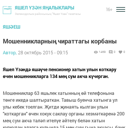
ЯШЕЛ ҮЗӘН ЯҢАЛЫКЛАРЫ
16+
Зеленодольск районының "Яшел Үзән" газетасы
ЯШӘЕШ
Мошенникларның чираттагы корбаны
Автор,
28 октябрь 2015 - 09:15
1469
0
0
Яшел Үзәндә яшәүче пенсионер хатын улын коткару
өчен мошенникларга 134 мең сум акча күчергән.
Мошенниклар 63 яшьлек хатынның өй телефонына
төнге икедә шалтыраткан. Тавыш буенча хатынга ул
улы кебек тоелган. Җитди җинаять кылган улын
"коткарган" өчен хокук саклау органы хезмәткәренә 200
мең сум акча таләп ителүе әйтелү белән хатын
куркудан аларга кулында 15 мең сум гына акчасы, банк