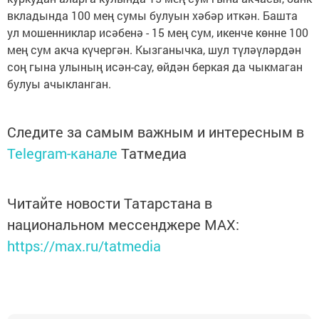
вкладында 100 мең сумы булуын хәбәр иткән. Башта
ул мошенниклар исәбенә - 15 мең сум, икенче көнне 100
мең сум акча күчергән. Кызганычка, шул түләүләрдән
соң гына улының исән-сау, өйдән беркая да чыкмаган
булуы ачыкланган.
Следите за самым важным и интересным в
Telegram-канале
Татмедиа
Читайте новости Татарстана в
национальном мессенджере MАХ:
https://max.ru/tatmedia