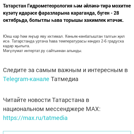
Татарстан Гидрометеорология һәм әйләнә-тирә мохитне
күзәтү идарәсе фаразларына караганда, бүген - 28
октябрьдә, болытлы һава торышы хакимлек итәчәк.
Юеш кар һәм яңгыр яву ихтимал. Көньяк-көнбатыштан талгын җил
исә. Татарстанда уртача һава температурасы көндез 2-6 градуска
кадәр җылыта.
Мәгүлүмат интертат.ру сайтыннан алынды.
Следите за самым важным и интересным в
Telegram-канале
Татмедиа
Читайте новости Татарстана в
национальном мессенджере MАХ:
https://max.ru/tatmedia