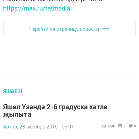
https://max.ru/tatmedia
Перейти на страницу новости
ЯШӘЕШ
Яшел Үзәндә 2-6 градуска хәтле
җылыта
Автор,
28 октябрь 2015 - 06:07
1236
0
0