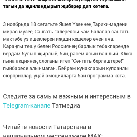
тагын да җанландырып җибәрер дип көтелә.
3 ноябрьдә 18 сәгатьтә Яшел Үзәннең Тарихи-мәдәни
мирас музее, Сәнгать галереясы һәм балалар сәнгать
мәктәбе үз ишекләрен иҗади кешеләр өчен ача.
Караңгы төшү белән Россиянең барлык төбәкләрендә
бердәм булып җырлый, бии, рәсем ясый башлый. Юкка
гына акциянең слоганы итеп "Сәнгать берләштерә!"
гыйбарәсе алынмаган. Бәйрәм кунакларын күпсанлы
сюрпризлар, уңай эмоцияләргә бай программа көтә.
Следите за самым важным и интересным в
Telegram-канале
Татмедиа
Читайте новости Татарстана в
национальном мессенджере MАХ: