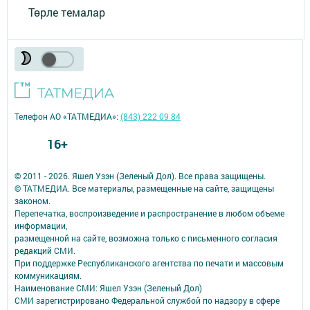
Төрле темалар
Телефон АО «ТАТМЕДИА»:
(843) 222 09 84
16+
© 2011 - 2026. Яшел Узэн (Зеленый Дол). Все права защищены.
© ТАТМЕДИА. Все материалы, размещенные на сайте, защищены
законом.
Перепечатка, воспроизведение и распространение в любом объеме
информации,
размещенной на сайте, возможна только с письменного согласия
редакций СМИ.
При поддержке Республиканского агентства по печати и массовым
коммуникациям.
Наименование СМИ: Яшел Узэн (Зеленый Дол)
СМИ зарегистрировано Федеральной службой по надзору в сфере