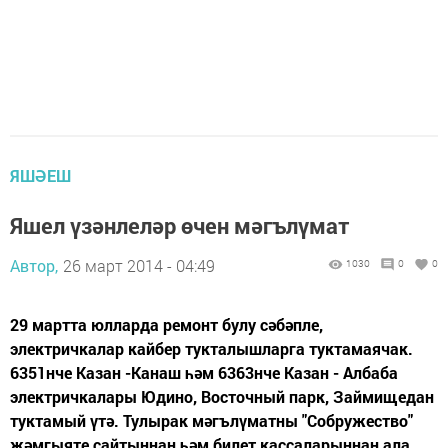
ЯШӘЕШ
Яшел үзәнлеләр өчен мәгълүмат
Автор,
26 март 2014 - 04:49
1030
0
0
29 мартта юлларда ремонт булу сәбәпле,
электричкалар кайбер тукталышларга туктамаячак.
6351нче Казан -Канаш һәм 6363нче Казан - Албаба
электричкалары Юдино, Восточный парк, Займищедан
туктамый үтә. Тулырак мәгълүматны "Собружество"
җәмгыяте сайтыннан һәм билет кассаларыннан ала