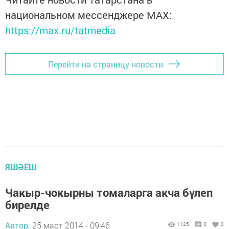
национальном мессенджере MАХ:
https://max.ru/tatmedia
Перейти на страницу новости
ЯШӘЕШ
Чакыр-чокырны томаларга акча бүлеп
бирелде
Автор,
25 март 2014 - 09:46
1125
0
0