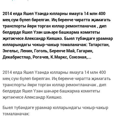
2014 елда Яшел Үзәндә юлларны ямауга 14 млн 400
мең сум бүлеп бирелгән. Иң беренче чиратта җәмәгать
транспорты йөри торган юллар ремонтланачак , дип
белдерде Яшел Үзән шәһәре башкарма комитеты
җитәкчесе Александр Кияшко. Быел түбәндәге урамнар
юлларындагы чокыр-чакыр томаланачак: Татарстан,
Энгельс, Ленин, Гоголь, Беренче Май, Гагарин,
Декабристлар, Рогачев, К.Маркс, Союзная,...
2014 елда Яшел Үзәндә юлларны ямауга 14 млн 400
мең сум бүлеп бирелгән. Иң беренче чиратта җәмәгать
транспорты йөри торган юллар ремонтланачак , дип
белдерде Яшел Үзән шәһәре башкарма комитеты
җитәкчесе Александр Кияшко.
Быел түбәндәге урамнар юлларындагы чокыр-чакыр
томаланачак: