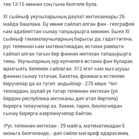
тик 12-15 көннән соң гына билгеле була.
XI сыйныф укучыларының дәүләт имтиханнары 26
майда башлана. Бу көнне сайлап алган фән - география
һәм әдәбияттан сынау тапшырырга мөмкин. Быел XI
сыйныф тәмамлаучыларның барысы да, гадәттәгечә,
рус теленнән һәм математикадан, өстәмә рәвештә
сайлап алган тагын бер фәннән имтихан тапшырырга
тиеш. Укучыларның зур күпчелеге өстәмә фән буларак
җәмгыять белемен сайлаган: 312 егет һәм кыз шушы
фәннән сынау тотачак. Бәхеткә, физикага өстенлек
бирүчеләр дә аз түгел: андыйлар - 270 кеше. Чит
телләрдән, шулай ук татар теленнән имтихан (ул
бердәм республика имтиханы дип атап йөртелә)
бирергә теләүчеләр аз. Химия, тарих, биологиядән
сынау бирергә әзерләнүчеләр байтак.
-Рус теленнән имтихан - 29 майга, математикадан 5
июньгә билгеләнде, - дип сөйли мәгариф идарәсенең