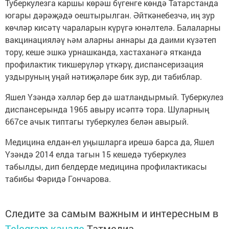
Туберкулезга каршы көрәш бүгенге көндә Татарстанда
югары дәрәҗәдә оештырылган. Әйткәнебезчә, иң зур
көчләр кисәтү чараларын күрүгә юнәлтелә. Балаларны
вакцинацияләү һәм аларны аннары да даими күзәтеп
тору, кеше эшкә урнашканда, хастаханәгә ятканда
профилактик тикшерүләр үткәрү, диспансеризация
уздыруның уңай нәтиҗәләре бик зур, ди табиблар.
Яшел Үзәндә хәлләр бер дә шатландырмый. Туберкулез
диспансерында 1965 авыру исәптә тора. Шуларның
667се ачык типтагы туберкулез белән авырый.
Медицина елдан-ел уңышларга ирешә барса да, Яшел
Үзәндә 2014 елда тагын 15 кешедә туберкулез
табылды, дип белдерде медицина профилактикасы
табибы Фәридә Гончарова.
Следите за самым важным и интересным в
Telegram-канале
Татмедиа