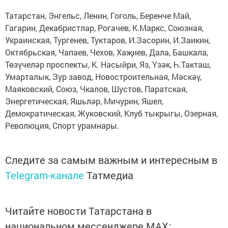
Татарстан, Энгельс, Ленин, Гоголь, Беренче Май,
Гагарин, Декабристлар, Рогачев, К.Маркс, Союзная,
Украинская, Тургенев, Туктаров, И.Засорин, И.Заикин,
Октябрьская, Чапаев, Чехов, Хаҗиев, Дала, Башкала,
Төзүчеләр проспекты, К. Насыйри, Яз, Үзәк, Һ.Такташ,
Умарталык, Зур завод, Новостроительная, Мәскәү,
Маяковский, Союз, Чкалов, Шустов, Паратская,
Энергетическая, Яшьләр, Мичурин, Яшел,
Демократическая, Жуковский, Клуб тыкрыгы, Озерная,
Революция, Спорт урамнары.
Следите за самым важным и интересным в
Telegram-канале
Татмедиа
Читайте новости Татарстана в
национальном мессенджере MАХ: