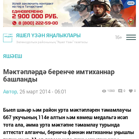
ЯШЕЛ ҮЗӘН ЯҢАЛЫКЛАРЫ
16+
Зеленодольск районының "Яшел Үзән" газетасы
ЯШӘЕШ
Мәктәпләрдә беренче имтиханнар
башланды
Автор,
26 март 2014 - 06:01
1093
0
0
Быел шәһәр һәм район урта мәктәпләрен тәмамлаучы
667 укучының 114е алтын һәм көмеш медальгә исәп
тота ала, әмма урта мәктәпне тәмамлау турында
аттестат алганчы, берничә фәннән имтиханны уңышлы