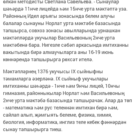
өлкән методисты Светлана Савельева. - Сынаулар
шәһәрдә 11нче лицейда һәм 15нче урта мәктәптә уза.
Районның Идел аръягы зонасында белем алучы
балалар сынауны Норлат урта мәктәбе базасында
тапшырса, совхоз зонасы авылларында урнашкан
мәктәпләрдә укучылар Васильевоның 2нче урта
мәктәбенә бара. Нигезле сәбәп аркасында имтиханны
вакытында бирә алмаучыларга аны 16-19 июнь
көннәрендә тапшырырга рөхсәт ителә.
Мәктәпләрнең 1376 укучысы IX сыйныфны
тәмамларга әзерләнә. IX сыйныф укучылары
имтиханны шәһәрдә - 1нче һәм 9нчы лицей, 10нчы
гимназия, районныкылар Норлат һәм Васильевоның
2нче урта мәктәбә базасында тапшырачак. Алар да төп
- математика һәм рус теленнән имтихан бирә һәм,
сайлап алып, җәмгыять белеме, физика, химия,
биология, информатика, инглиз теле кебек фәннәрдән
сынау тапшырырга тиеш.