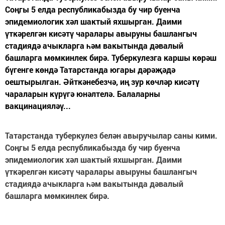
Соңгы 5 елда республикабызда бу чир буенча
эпидемиологик хәл шактый яхшырган. Даими
үткәрелгән кисәтү чаралары авыруны башлангыч
стадиядә ачыкларга һәм вакытында дәвалый
башларга мөмкинлек бирә. Туберкулезга каршы көрәш
бүгенге көндә Татарстанда югары дәрәҗәдә
оештырылган. Әйткәнебезчә, иң зур көчләр кисәтү
чараларын күрүгә юнәлтелә. Балаларны
вакцинацияләү...
Татарстанда туберкулез белән авыручылар саны кими.
Соңгы 5 елда республикабызда бу чир буенча
эпидемиологик хәл шактый яхшырган. Даими
үткәрелгән кисәтү чаралары авыруны башлангыч
стадиядә ачыкларга һәм вакытында дәвалый
башларга мөмкинлек бирә.