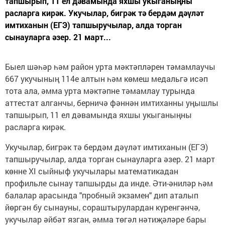
тапшырып, 11 ел дәвамында яхшы укыганыңны
расларга кирәк. Укучылар, бигрәк тә бердәм дәүләт
имтиханын (ЕГЭ) тапшыручылар, алда торган
сынауларга әзер. 21 март...
Быел шәһәр һәм район урта мәктәпләрен тәмамлаучы
667 укучының 114е алтын һәм көмеш медальгә исәп
тота ала, әмма урта мәктәпне тәмамлау турында
аттестат алганчы, берничә фәннән имтиханны уңышлы
тапшырып, 11 ел дәвамында яхшы укыганыңны
расларга кирәк.
Укучылар, бигрәк тә бердәм дәүләт имтиханын (ЕГЭ)
тапшыручылар, алда торган сынауларга әзер. 21 март
көнне XI сыйныф укучылары математикадан
профильле сынау тапшырды да инде. Әти-әниләр һәм
балалар арасында "пробный экзамен" дип аталып
йөргән бу сынауны, сораштырулардан күренгәнчә,
укучылар әйбәт язган, әмма төгәл нәтиҗәләре бары