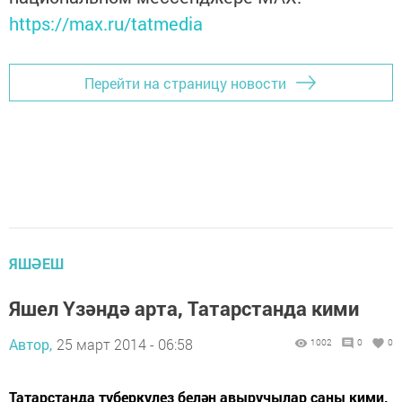
https://max.ru/tatmedia
Перейти на страницу новости
ЯШӘЕШ
Яшел Үзәндә арта, Татарстанда кими
Автор,
25 март 2014 - 06:58
1002
0
0
Татарстанда туберкулез белән авыручылар саны кими.