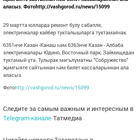
аласыз. Фотоhttp://vashgorod.ru/news/15099
29 мартта юлларда ремонт булу сәбәпле,
электричкалар кайбер тукталышларга туктамаячак.
6351нче Казан -Канаш һәм 6363нче Казан - Албаба
электричкалары Юдино, Восточный парк, Займищедан
туктамый үтә. Тулырак мәгълүматны "Собружество"
җәмгыяте сайтыннан һәм билет кассаларыннан ала
аласыз.
Фото
http://vashgorod.ru/news/15099
Следите за самым важным и интересным в
Telegram-канале
Татмедиа
Читайте новости Татарстана в