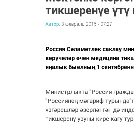
тикшеренүе үтү
Автор,
3 февраль 2015 - 07:27
Россия Сәламәтлек саклау ми
керүчеләр өчен медицина тикш
яңалык быелның 1 сентябреннә
Министрлыкта "Россия гражда
"Россиянең мәгариф турында"
үзгәрешләр әзерләнгән дә инд
тикшеренү узуны кире кагу ту