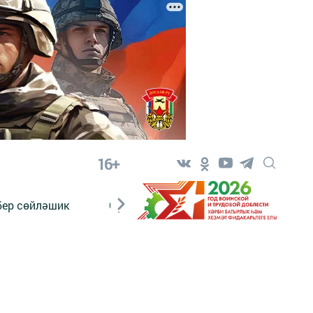
16+
бер сөйләшик
Сүз тарихы
Яшь хәбәрче