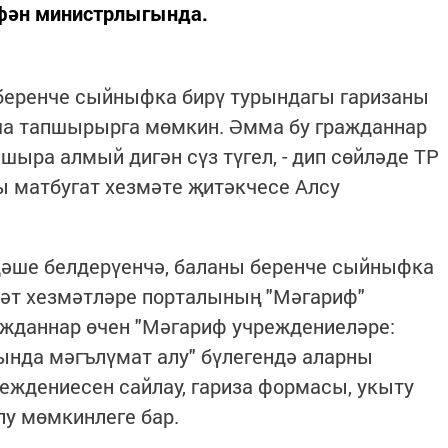
фән министрлыгында.
 беренче сыйныфка бирү турындагы гаризаны
ша тапшырырга мөмкин. Әмма бу гражданнар
шыра алмый дигән сүз түгел, - дип сөйләде ТР
 матбугат хезмәте җитәкчесе Алсу
әше белдерүенчә, баланы беренче сыйныфка
ләт хезмәтләре порталының "Мәгариф"
ажданнар өчен "Мәгариф учреждениеләре:
рында мәгълүмат алу" бүлегендә аларны
ждениесен сайлау, гариза формасы, укыту
у мөмкинлеге бар.