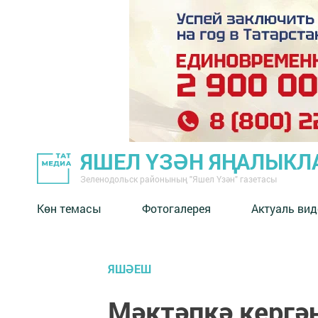
ЯШЕЛ ҮЗӘН ЯҢАЛЫКЛ
Зеленодольск районының "Яшел Үзән" газетасы
Көн темасы
Фотогалерея
Актуаль вид
ЯШӘЕШ
Мәктәпкә кергә