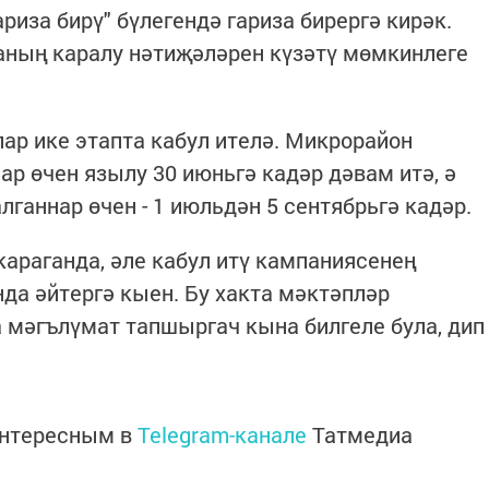
риза бирү" бүлегендә гариза бирергә кирәк.
аның каралу нәтиҗәләрен күзәтү мөмкинлеге
лар ике этапта кабул ителә. Микрорайон
р өчен язылу 30 июньгә кадәр дәвам итә, ә
лганнар өчен - 1 июльдән 5 сентябрьгә кадәр.
араганда, әле кабул итү кампаниясенең
да әйтергә кыен. Бу хакта мәктәпләр
а мәгълүмат тапшыргач кына билгеле була, дип
интересным в
Telegram-канале
Татмедиа