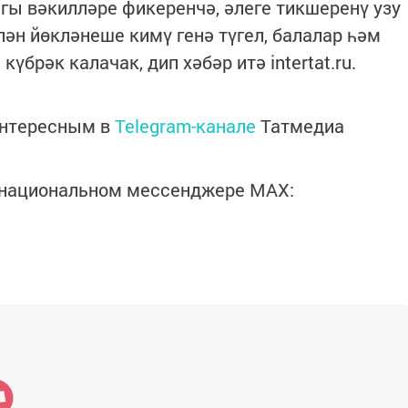
ы вәкилләре фикеренчә, әлеге тикшеренү узу
ән йөкләнеше кимү генә түгел, балалар һәм
үбрәк калачак, дип хәбәр итә intertat.ru.
интересным в
Telegram-канале
Татмедиа
в национальном мессенджере MАХ: