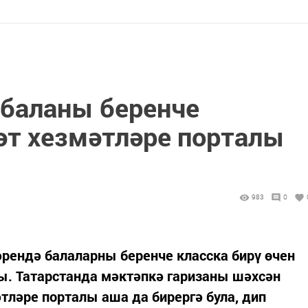
 баланы беренче
т хезмәтләре порталы
983
0
рендә балаларны беренче класска бирү өчен
ы. Татарстанда мәктәпкә гаризаны шәхсән
ләре порталы аша да бирергә була, дип