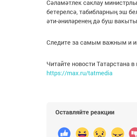
Сәламәтлек саклау министрлыг
бетерелсә, табибларның эш бел
әти-әниләренең дә буш вакыты к
Следите за самым важным и 
Читайте новости Татарстана 
https://max.ru/tatmedia
Оставляйте реакции