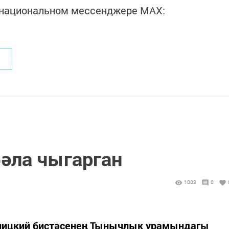
в национальном мессенджере MАХ:
бәла чыгарган
1003
0
ницкий бистәсенең Тынычлык урамындагы