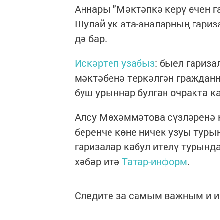
Аннары "Мәктәпкә керү өчен га
Шулай ук ата-аналарның гариз
дә бар.
Искәртеп узабыз
: быел гариза
мәктәбенә теркәлгән гражданна
буш урыннар булган очракта ка
Алсу Мөхәммәтова сүзләренә к
беренче көне ничек узуы турын
гаризалар кабул ителү турынд
хәбәр итә
Татар-информ
.
Следите за самым важным и 