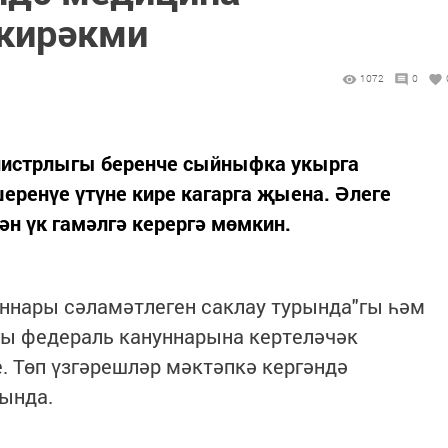
 кирәкми
1072
0
нистрлыгы беренче сыйныфка укырга
еренүе үтүне кире кагарга җыена. Әлеге
н үк гамәлгә керергә мөмкин.
ннары сәламәтлеген саклау турында"гы һәм
гы федераль кануннарына кертеләчәк
е. Төп үзгәрешләр мәктәпкә кергәндә
рында.