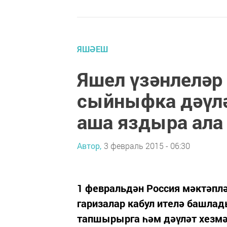
ЯШӘЕШ
Яшел үзәнлеләр
сыйныфка дәүлә
аша яздыра ала
Автор,
3 февраль 2015 - 06:30
1 февральдән Россия мәктәплә
гаризалар кабул ителә башлад
тапшырырга һәм дәүләт хезмәт