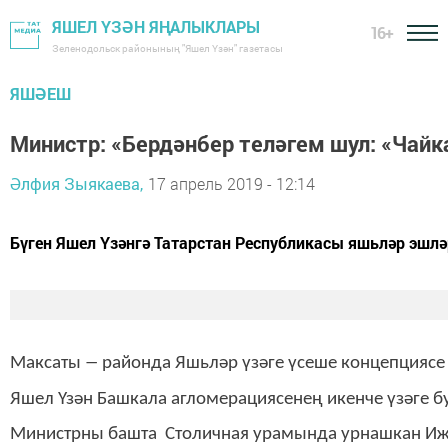
ЯШЕЛ ҮЗӘН ЯҢАЛЫКЛАРЫ
16+
Зеленодольск районының "Яшел Үзән" газетасы
ЯШӘЕШ
Министр: «Бердәнбер теләгем шул: «Чайк
Әлфия Зыякаева,
17 апрель 2019 - 12:14
Бүген Яшел Үзәнгә Татарстан Республикасы яшьләр эшлә
—
Максаты
районда Яшьләр үзәге үсеше концепциясе 
Яшел Үзән Башкала агломерациясенең икенче үзәге б
Министрны башта Столичная урамында урнашкан Иҗат