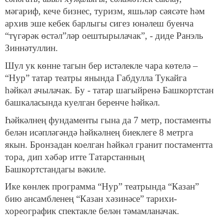
мәгариф, кече бизнес, туризм, яшьләр сәясәте һәм
архив эше кебек барлыгы сигез юнәлеш буенча
“түгәрәк өстәл”ләр оештырылачак”, - диде Ранэль
Зиннәтуллин.
Шул ук көнне тагын бер истәлекле чара көтелә –
“Нур” татар театры янында Габдулла Тукайга
һәйкәл ачылачак. Бу - татар шагыйренә Башкортстан
башкаласында куелган беренче һәйкәл.
Һәйкәлнең фундаменты гына да 7 метр, постаменты
белән исәпләгәндә һәйкәлнең биеклеге 8 метрга
якын. Бронзадан коелган һәйкәл гранит постаментта
тора, дип хәбәр итте Татарстанның
Башкортстандагы вәкиле.
Ике көнлек программа “Нур” театрында “Казан”
бию ансамбленең “Казан хәзинәсе” тарихи-
хореографик спектакле белән тәмамланачак.