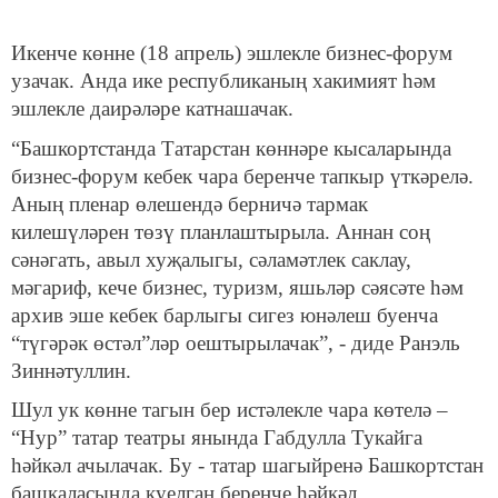
Икенче көнне (18 апрель) эшлекле бизнес-форум
узачак. Анда ике республиканың хакимият һәм
эшлекле даирәләре катнашачак.
“Башкортстанда Татарстан көннәре кысаларында
бизнес-форум кебек чара беренче тапкыр үткәрелә.
Аның пленар өлешендә берничә тармак
килешүләрен төзү планлаштырыла. Аннан соң
сәнәгать, авыл хуҗалыгы, сәламәтлек саклау,
мәгариф, кече бизнес, туризм, яшьләр сәясәте һәм
архив эше кебек барлыгы сигез юнәлеш буенча
“түгәрәк өстәл”ләр оештырылачак”, - диде Ранэль
Зиннәтуллин.
Шул ук көнне тагын бер истәлекле чара көтелә –
“Нур” татар театры янында Габдулла Тукайга
һәйкәл ачылачак. Бу - татар шагыйренә Башкортстан
башкаласында куелган беренче һәйкәл.