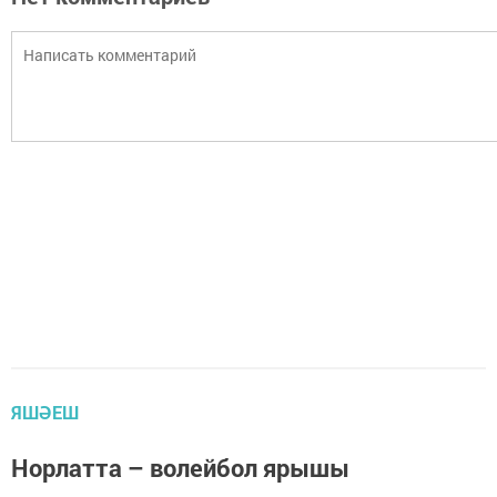
ЯШӘЕШ
Норлатта – волейбол ярышы