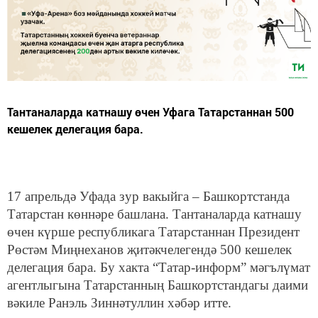
Тантаналарда катнашу өчен Уфага Татарстаннан 500
кешелек делегация бара.
17 апрельдә Уфада зур вакыйга – Башкортстанда
Татарстан көннәре башлана. Тантаналарда катнашу
өчен күрше республикага Татарстаннан Президент
Рөстәм Миңнеханов җитәкчелегендә 500 кешелек
делегация бара. Бу хакта “Татар-информ” мәгълүмат
агентлыгына Татарстанның Башкортстандагы даими
вәкиле Ранэль Зиннәтуллин хәбәр итте.