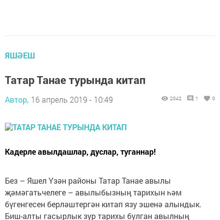
ЯШӘЕШ
Татар Танае турында китап
Автор,
16 апрель 2019 - 10:49
2042
1
0
Кадерле авылдашлар, дуслар, туганнар!
Без – Яшел Үзән районы Татар Танае авылы
җәмәгатьчелеге – авылыбызның тарихын һәм
бүгенгесен берләштергән китап язу эшенә алындык.
Биш-алты гасырлык зур тарихы булган авылның