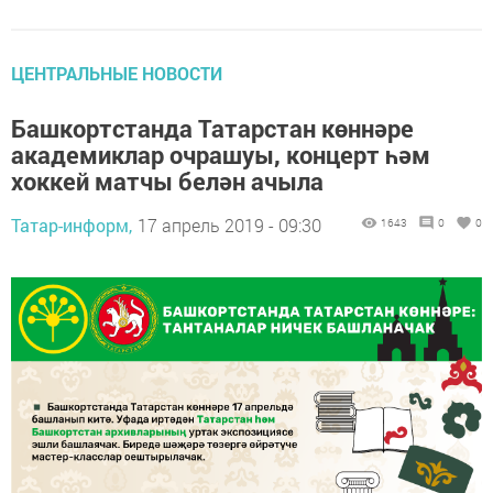
ЦЕНТРАЛЬНЫЕ НОВОСТИ
Башкортстанда Татарстан көннәре
академиклар очрашуы, концерт һәм
хоккей матчы белән ачыла
Татар-информ,
17 апрель 2019 - 09:30
1643
0
0