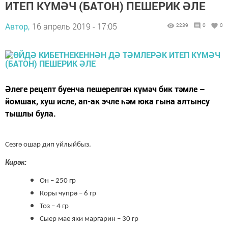
ИТЕП КҮМӘЧ (БАТОН) ПЕШЕРИК ӘЛЕ
Автор,
16 апрель 2019 - 17:05
2239
0
0
Әлеге рецепт буенча пешерелгән күмәч бик тәмле –
йомшак, хуш исле, ап-ак эчле һәм юка гына алтынсу
тышлы була.
Сезгә ошар дип уйлыйбыз.
Кирәк:
Он – 250 гр
Коры чүпрә – 6 гр
Тоз – 4 гр
Сыер мае яки маргарин – 30 гр