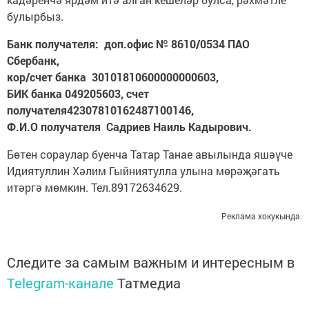
булырбыз.
Банк получателя: доп.офис № 8610/0534 ПАО
Сбербанк,
кор/счет банка 30101810600000000603,
БИК банка 049205603, счет
получателя42307810162487100146,
Ф.И.О получателя Садриев Наиль Кадырович.
Бөтен сораулар буенча Татар Танае авылында яшәүче
Идиятуллин Хәлим Гыйниятулла улына мөрәҗәгать
итәргә мөмкин. Тел.89172634629.
Реклама хокукында.
Следите за самым важным и интересным в
Telegram-канале
Татмедиа