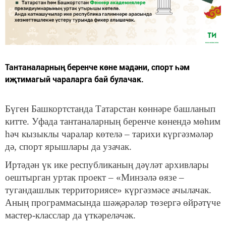
Тантаналарның беренче көне мәдәни, спорт һәм
иҗтимагый чараларга бай булачак.
Бүген Башкортстанда Татарстан көннәре башланып
китте. Уфада тантаналарның беренче көнендә мөһим
һәч кызыклы чаралар көтелә – тарихи күргәзмәләр
дә, спорт ярышлары да узачак.
Иртәдән үк ике республиканың дәүләт архивлары
оештырган уртак проект – «Минзәлә өязе –
тугандашлык территориясе» күргәзмәсе ачылачак.
Аның программасында шәҗәрәләр төзергә өйрәтүче
мастер-класслар да үткәреләчәк.