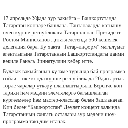
17 апрельдә Уфада зур вакыйга – Башкортстанда
Татарстан көннәре башлана. Тантаналарда катнашу
өчен күрше республикага Татарстаннан Президент
Рөстәм Миңнеханов җитәкчелегендә 500 кешелек
делегация бара. Бу хакта “Татар-информ” мәгълүмат
агентлыгына Татарстанның Башкортстандагы даими
вәкиле Ранэль Зиннәтуллин хәбәр итте.
Булачак вакыйганың күләме турында бай программа
сөйли – ике көндә күрше республикада 20дән артык
төрле чаралар үткәрү планлаштырыла. Беренче көн
тарихи һәм мәдәни элемтәләргә багышланган
күргәзмәләр һәм мастер-класслар белән башланачак.
Кич белән “Башкортстан” Дәүләт концерт залында
Татарстанның сәнгать осталары зур мәдәни шоу-
программа тәкъдим итәчәк.