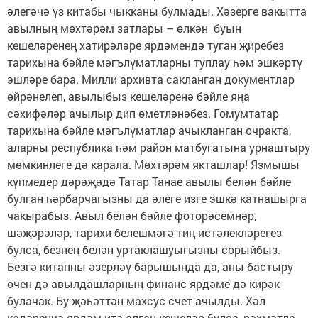
әлегәчә үз китабы чыкканы булмады. Хәзерге вакытта
авылның мөхтәрәм затлары – өлкән буын
кешеләренең хатирәләре ярдәмендә туган җиребез
тарихына бәйле мәгълүматларны туплау һәм эшкәртү
эшләре бара. Милли архивта сакланган документлар
өйрәнелеп, авылыбыз кешеләренә бәйле яңа
сәхифәләр ачылыр дип өметләнәбез. Гомумтатар
тарихына бәйле мәгълүматлар ачыкланган очракта,
аларны республика һәм район матбугатына урнаштыру
мөмкинлеге дә карала. Мөхтәрәм якташлар! Язмышы
күпмедер дәрәҗәдә Татар Танае авылы белән бәйле
булган һәрбарчагызны да әлеге изге эшкә катнашырга
чакырабыз. Авыл белән бәйле фоторәсемнәр,
шәҗәрәләр, тарихи белешмәгә тиң истәлекләрегез
булса, безнең белән уртаклашуыгызны сорыйбыз.
Безгә китапны әзерләү барышында да, аны бастыру
өчен дә авылдашларның финанс ярдәме дә кирәк
булачак. Бу җәһәттән махсус счет ачылды. Хәл
кадәренчә ярдәм итә алган кешеләр булса, рәхмәтле