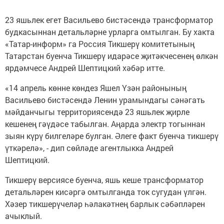
23 яшьлек егет Васильево бистәсендә трансформатор
будкасыннан детальләрне урларга омтылган. Бу хакта
«Татар-информ» га Россия Тикшерү комитетының
Татарстан буенча Тикшерү идарәсе җитәкчесенең өлкән
ярдәмчесе Андрей Шептицкий хәбәр итте.
«14 апрель көнне көндез Яшел Үзән районының
Васильево бистәсендә Ленин урамындагы сәнәгать
мәйданчыгы территориясендә 23 яшьлек җирле
кешенең гәүдәсе табылган. Аңарда электр тогыннан
зыян күрү билгеләре булган. Әлеге факт буенча тикшерү
үткәрелә», - дип сөйләде агентлыкка Андрей
Шептицкий.
Тикшерү версиясе буенча, яшь кеше трансформатор
детальләрен кисәргә омтылганда ток сугудан үлгән.
Хәзер тикшерүчеләр һәлакәтнең барлык сәбәпләрен
ачыклый.