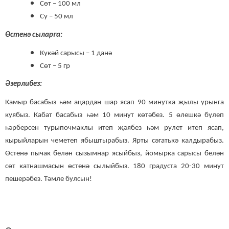
Сөт – 100 мл
Су – 50 мл
Өстенә сыларга:
Күкәй сарысы – 1 данә
Сөт – 5 гр
Әзерлибез:
Камыр басабыз һәм аңардан шар ясап 90 минутка җылы урынга
куябыз. Кабат басабыз һәм 10 минут көтәбез. 5 өлешкә бүлеп
һәрберсен турыпочмаклы итеп җәябез һәм рулет итеп ясап,
кырыйларын чеметеп ябыштырабыз. Ярты сәгатькә калдырабыз.
Өстенә пычак белән сызымнар ясыйбыз, йомырка сарысы белән
сөт катнашмасын өстенә сылыйбыз. 180 градуста 20-30 минут
пешерәбез. Тәмле булсын!