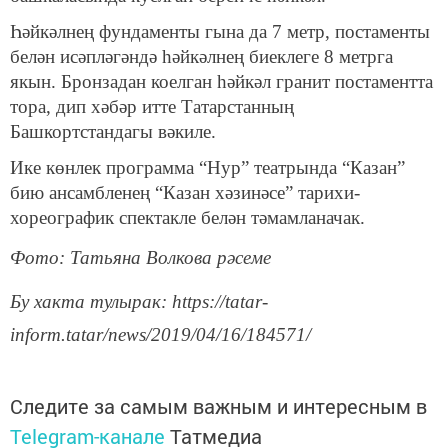
Һәйкәлнең фундаменты гына да 7 метр, постаменты
белән исәпләгәндә һәйкәлнең биеклеге 8 метрга
якын. Бронзадан коелган һәйкәл гранит постаментта
тора, дип хәбәр итте Татарстанның
Башкортстандагы вәкиле.
Ике көнлек программа “Нур” театрында “Казан”
бию ансамбленең “Казан хәзинәсе” тарихи-
хореографик спектакле белән тәмамланачак.
Фото: Татьяна Волкова рәсеме
Бу хакта тулырак: https://tatar-
inform.tatar/news/2019/04/16/184571/
Следите за самым важным и интересным в
Telegram-канале
Татмедиа