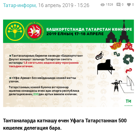
Татар-информ,
16 апрель 2019 - 15:26
1526
0
0
Тантаналарда катнашу өчен Уфага Татарстаннан 500
кешелек делегация бара.