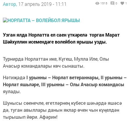
Автор,
17 апрель 2019 - 11:11
1515
0
1
Узган ялда Норлатта ел саен үткәрелә торган Марат
Шәйхуллин исемендәге волейбол ярышы узды.
Турнирда Норлаттан ике, Күгеш, Мулла Иле, Олы
Ачасыр командалары көч сынашты.
Нәтиҗәдә
I урынны – Норлат ветераннары, II урынны –
Норлат яшьләре, III урынны – Олы Ачасыр командасы
яулады.
Шунысы сөенечле, егетләрнең күбесе шәһәрдә яшәсә
дә, туган авыллары данын яклар өчен чын күңелдән
тырышып йөри. Афәрин!