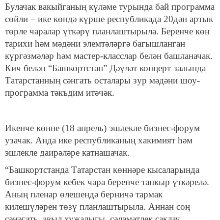
Булачак вакыйганың күләме турында бай программа
сөйли – ике көндә күрше республикада 20дән артык
төрле чаралар үткәрү планлаштырыла. Беренче көн
тарихи һәм мәдәни элемтәләргә багышланган
күргәзмәләр һәм мастер-класслар белән башланачак.
Кич белән “Башкортстан” Дәүләт концерт залында
Татарстанның сәнгать осталары зур мәдәни шоу-
программа тәкъдим итәчәк.
Икенче көнне (18 апрель) эшлекле бизнес-форум
узачак. Анда ике республиканың хакимият һәм
эшлекле даирәләре катнашачак.
“Башкортстанда Татарстан көннәре кысаларында
бизнес-форум кебек чара беренче тапкыр үткәрелә.
Аның пленар өлешендә берничә тармак
килешүләрен төзү планлаштырыла. Аннан соң
сәнәгать, авыл хуҗалыгы, сәламәтлек саклау,