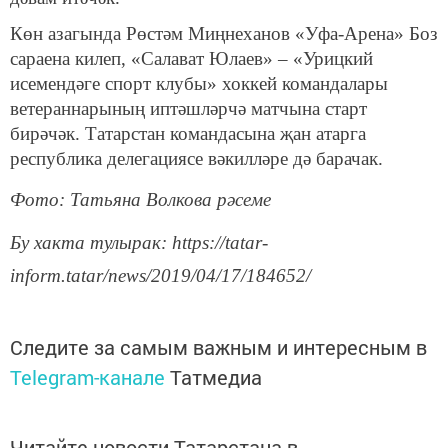
Көн азагында Рөстәм Миңнеханов «Уфа-Арена» Боз
сараена килеп, «Салават Юлаев» – «Урицкий
исемендәге спорт клубы» хоккей командалары
ветераннарының иптәшләрчә матчына старт
бирәчәк. Татарстан командасына җан атарга
республика делегациясе вәкилләре дә барачак.
Фото: Татьяна Волкова рәсеме
Бу хакта тулырак: https://tatar-
inform.tatar/news/2019/04/17/184652/
Следите за самым важным и интересным в
Telegram-канале
Татмедиа
Читайте новости Татарстана в