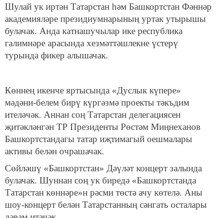
Шулай ук иртән Татарстан һәм Башкортстан Фәннәр
академияләре президиумнарының уртак утырышы
булачак. Анда катнашучылар ике республика
галимнәре арасында хезмәттәшлекне үстерү
турында фикер алышачак.
Көннең икенче яртысында «Дуслык күпере»
мәдәни-белем бирү күргәзмә проекты тәкъдим
ителәчәк. Аннан соң Татарстан делегациясен
җитәкләнгән ТР Президенты Рөстәм Миңнеханов
Башкортстандагы татар иҗтимагый оешмалары
активы белән очрашачак.
Сөйләшү «Башкортстан» Дәүләт концерт залында
булачак. Шуннан соң ук биредә «Башкортстанда
Татарстан көннәре»н рәсми төстә ачу көтелә. Аны
шоу-концерт белән Татарстанның сәнгать осталары
дәвам итәчәк.