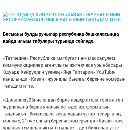
Басманы булдыручылар республика башкаласында
кайда илһам табулары турында сөйләде.
«Татмедиа» Республика матбугат һәм массакүләм
коммуникацияләр агентлыгы җитәкчесе урынбасары
Эдуард Хәйруллин үзенең «Яңа Тартария» YouTube-
каналында «Казан» журналы быелгы беренче номерын
тәкъдим итте.
«Шәһәрнең 93нче елдан бирле нәшер ителә торган төп
журналына бераз яңалык өстәделәр: форматын,
тышлыгын, бизәлешен, күзаллавын үзгәрттеләр, ә иң
мөһиме, 21нче елның беренче номерында «Казан - көч
урыны» темасын яктырттылар», - дип билгеләп үтте