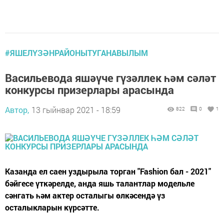
#ЯШЕЛҮЗӘНРАЙОНЫТУГАНАВЫЛЫМ
Васильевода яшәүче гүзәллек һәм сәләт
конкурсы призерлары арасында
Автор,
13 гыйнвар 2021 - 18:59
822
0
1
Казанда ел саен уздырыла торган "Fashion бал - 2021"
бәйгесе үткәрелде, анда яшь талантлар модельле
сәнгать һәм актер осталыгы өлкәсендә үз
осталыкларын күрсәтте.