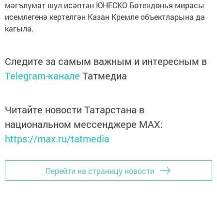
мәгълүмат шул исәптән ЮНЕСКО Бөтендөнья мирасы
исемлегенә кертелгән Казан Кремле объектларына да
кагыла.
Следите за самым важным и интересным в
Telegram-канале
Татмедиа
Читайте новости Татарстана в
национальном мессенджере MАХ:
https://max.ru/tatmedia
Перейти на страницу новости