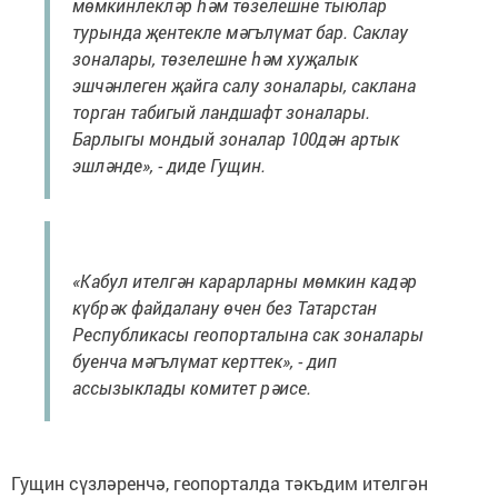
мөмкинлекләр һәм төзелешне тыюлар
турында җентекле мәгълүмат бар. Саклау
зоналары, төзелешне һәм хуҗалык
эшчәнлеген җайга салу зоналары, саклана
торган табигый ландшафт зоналары.
Барлыгы мондый зоналар 100дән артык
эшләнде», - диде Гущин.
«Кабул ителгән карарларны мөмкин кадәр
күбрәк файдалану өчен без Татарстан
Республикасы геопорталына сак зоналары
буенча мәгълүмат керттек», - дип
ассызыклады комитет рәисе.
Гущин сүзләренчә, геопорталда тәкъдим ителгән