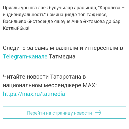
Призлы урынга лаек булучылар арасында, "Королева –
индивидуальность” номинациядә төп таҗ иясе,
Васильево бистәсендә яшәүче Анна Әхтәмова да бар.
Котлыйбыз!
Следите за самым важным и интересным в
Telegram-канале
Татмедиа
Читайте новости Татарстана в
национальном мессенджере MАХ:
https://max.ru/tatmedia
Перейти на страницу новости