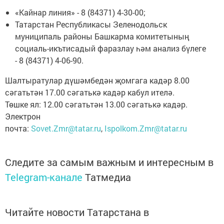
«Кайнар линия» - 8 (84371) 4-30-00;
Татарстан Республикасы Зеленодольск
муниципаль районы Башкарма комитетының
социаль-икътисадый фаразлау һәм анализ бүлеге
- 8 (84371) 4-06-90.
Шалтыратулар дүшәмбедән җомгага кадәр 8.00
сәгатьтән 17.00 сәгатькә кадәр кабул ителә.
Төшке ял: 12.00 сәгатьтән 13.00 сәгатькә кадәр.
Электрон
почта:
Sovet.Zmr@tatar.ru
,
Ispolkom.Zmr@tatar.ru
Следите за самым важным и интересным в
Telegram-канале
Татмедиа
Читайте новости Татарстана в