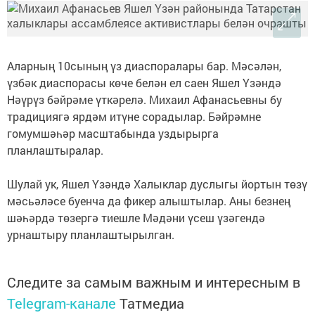
Аларның 10сының үз диаспоралары бар. Мәсәлән,
үзбәк диаспорасы көче белән ел саен Яшел Үзәндә
Нәүрүз бәйрәме үткәрелә. Михаил Афанасьевны бу
традициягә ярдәм итүне сорадылар. Бәйрәмне
гомумшәһәр масштабында уздырырга
планлаштыралар.
Шулай ук, Яшел Үзәндә Халыклар дуслыгы йортын төзү
мәсьәләсе буенча да фикер алыштылар. Аны безнең
шәһәрдә төзергә тиешле Мәдәни үсеш үзәгендә
урнаштыру планлаштырылган.
Следите за самым важным и интересным в
Telegram-канале
Татмедиа