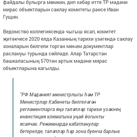
файдалы булырга мөмкин, дип хәбәр итте ТР мәдәни
мирас объектларын саклау комитеты рәисе Иван
Гущин.
Ведомство коллегиясендә чыгыш ясап, комитет
җитәкчесе 2020 елда Казанның тарихи үзәгендә саклау
зоналарын билгели торган мөһим документлар
раслануы турында сөйләде. Алар Татарстан
башкаласының 570тән артык мәдәни мирас
объектларына кагылды.
"РФ Мәдәният министрлыгы һәм ТР
Министрлар Кабинеты билгеләгән
регламентларга яңа таләпләр тарихи үзәкнең
инвестиция климатына уңай йогынты
ясаячак. Режимнарда кабатланулар
бетерелде, таләпләр һәр зона буенча барлык