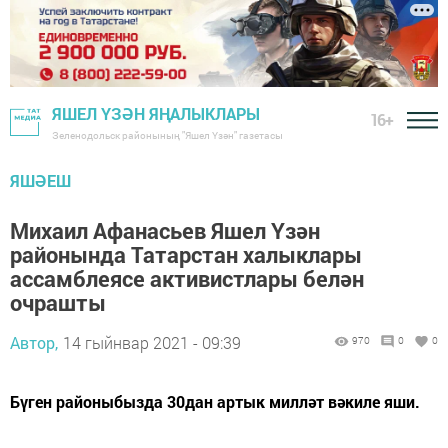
ЯШЕЛ ҮЗӘН ЯҢАЛЫКЛАРЫ
16+
Зеленодольск районының "Яшел Үзән" газетасы
ЯШӘЕШ
Михаил Афанасьев Яшел Үзән
районында Татарстан халыклары
ассамблеясе активистлары белән
очрашты
Автор,
14 гыйнвар 2021 - 09:39
970
0
0
Бүген районыбызда 30дан артык милләт вәкиле яши.