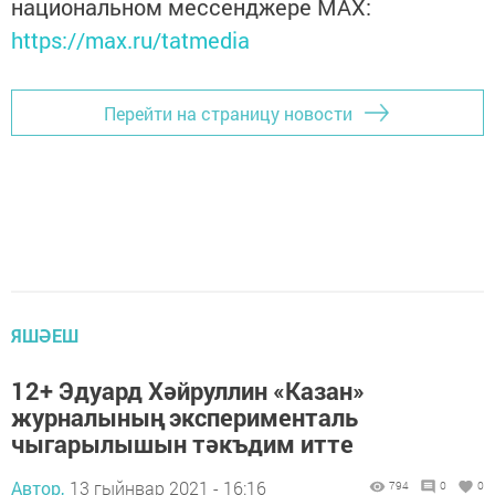
национальном мессенджере MАХ:
https://max.ru/tatmedia
Перейти на страницу новости
ЯШӘЕШ
12+ Эдуард Хәйруллин «Казан»
журналының эксперименталь
чыгарылышын тәкъдим итте
Автор,
13 гыйнвар 2021 - 16:16
794
0
0