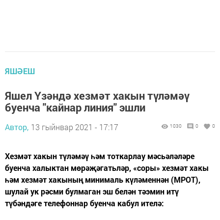
ЯШӘЕШ
Яшел Үзәндә хезмәт хакын түләмәү
буенча "кайнар линия" эшли
Автор,
13 гыйнвар 2021 - 17:17
1030
0
0
Хезмәт хакын түләмәү һәм тоткарлау мәсьәләләре
буенча халыктан мөрәҗәгатьләр, «соры» хезмәт хакы
һәм хезмәт хакының минималь күләменнән (МРОТ),
шулай ук рәсми булмаган эш белән тәэмин итү
түбәндәге телефоннар буенча кабул ителә: