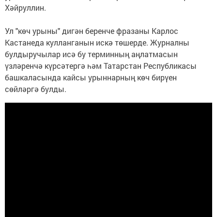
Хәйруллин.
Ул "көч урыны" дигән беренче фразаны Карлос
Кастанеда кулланганын искә төшерде. Журналны
булдыручылар исә бу терминның аңлатмасын
үзләренчә күрсәтергә һәм Татарстан Республикасы
башкаласында кайсы урыннарның көч бирүен
сөйләргә булды.