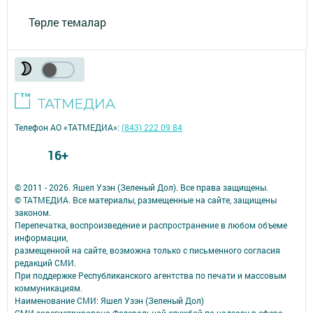
Төрле темалар
Телефон АО «ТАТМЕДИА»:
(843) 222 09 84
16+
© 2011 - 2026. Яшел Узэн (Зеленый Дол). Все права защищены.
© ТАТМЕДИА. Все материалы, размещенные на сайте, защищены
законом.
Перепечатка, воспроизведение и распространение в любом объеме
информации,
размещенной на сайте, возможна только с письменного согласия
редакций СМИ.
При поддержке Республиканского агентства по печати и массовым
коммуникациям.
Наименование СМИ: Яшел Узэн (Зеленый Дол)
СМИ зарегистрировано Федеральной службой по надзору в сфере