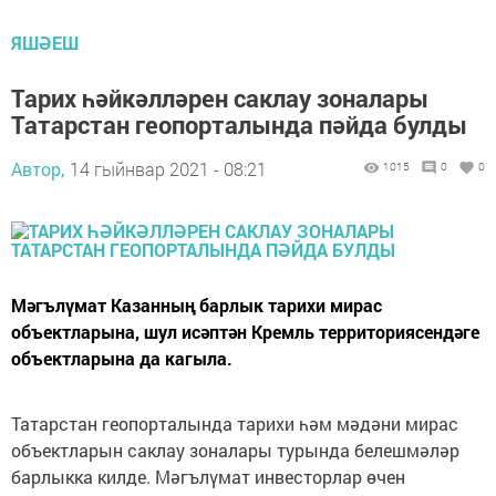
ЯШӘЕШ
Тарих һәйкәлләрен саклау зоналары
Татарстан геопорталында пәйда булды
Автор,
14 гыйнвар 2021 - 08:21
1015
0
0
Мәгълүмат Казанның барлык тарихи мирас
объектларына, шул исәптән Кремль территориясендәге
объектларына да кагыла.
Татарстан геопорталында тарихи һәм мәдәни мирас
объектларын саклау зоналары турында белешмәләр
барлыкка килде. Мәгълүмат инвесторлар өчен