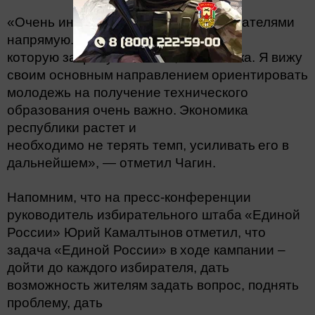
«Очень интересно общаться с
избирателями
напрямую. И проблема,
которую затронул человек, мне близка. Я
вижу
своим основным
направлением
ориентировать
молодежь на получение
технического
образования очень важно.
Экономика
республики растет и
необходимо не терять темп, усиливать
его в
дальнейшем», — отметил Чагин.
Напомним, что на пресс-конференции
руководитель избирательного штаба
«Единой
России» Юрий Камалтынов
отметил, что
задача
«Единой России» в
ходе кампании –
дойти до каждого
избирателя, дать
возможность жителям
задать вопрос, поднять
проблему, дать