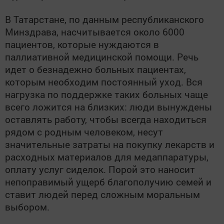
В Татарстане, по данным республиканского
Минздрава, насчитывается около 6000
пациентов, которые нуждаются в
паллиативной медицинской помощи. Речь
идет о безнадежно больных пациентах,
которым необходим постоянный уход. Вся
нагрузка по поддержке таких больных чаще
всего ложится на близких: люди вынуждены
оставлять работу, чтобы всегда находиться
рядом с родным человеком, несут
значительные затраты на покупку лекарств и
расходных материалов для медаппаратуры,
оплату услуг сиделок. Порой это наносит
непоправимый ущерб благополучию семей и
ставит людей перед сложным моральным
выбором.