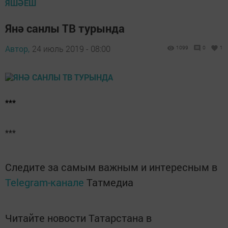
ЯШӘЕШ
Янә санлы ТВ турында
Автор,
24 июль 2019 - 08:00
1099
0
1
***
***
Следите за самым важным и интересным в
Telegram-канале
Татмедиа
Читайте новости Татарстана в