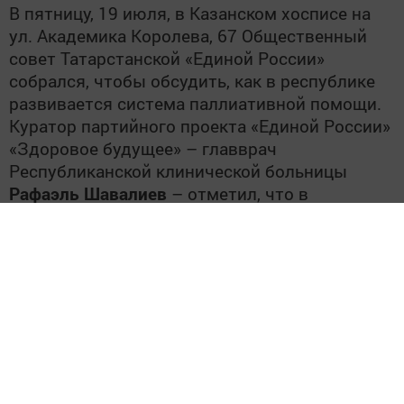
В пятницу, 19 июля, в Казанском хосписе на
ул. Академика Королева, 67 Общественный
совет Татарстанской «Единой России»
собрался, чтобы обсудить, как в республике
развивается система паллиативной помощи.
Куратор партийного проекта «Единой России»
«Здоровое будущее» – главврач
Республиканской клинической больницы
Рафаэль Шавалиев
– отметил, что в
последние годы в республике удалось
сделать многое – в частности, в 2018 году
были созданы отделения паллиативной
помощи в Набережных Челнах, Альметьевске,
Нижнекамске, а также на базе РКБ МЗ РТ и
ГКБ №7 в Казани.
Главный внештатный специалист по
паллиативной помощи Минздрава РТ –