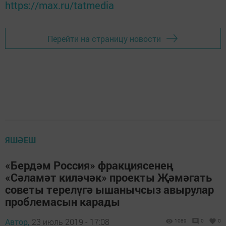
https://max.ru/tatmedia
Перейти на страницу новости
ЯШӘЕШ
«Бердәм Россия» фракциясенең
«Сәламәт киләчәк» проекты Җәмәгать
советы терелүгә ышанычсыз авырулар
проблемасын карады
Автор,
23 июль 2019 - 17:08
1089
0
0