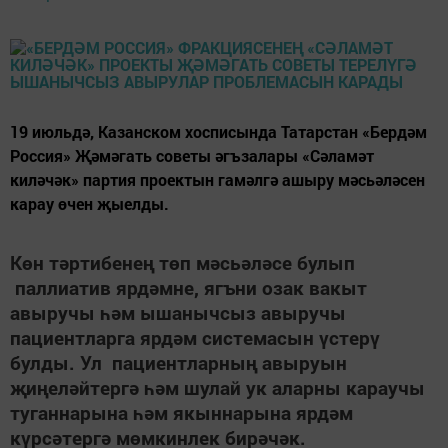
19 июльдә, Казанском хосписында Татарстан «Бердәм
Россия» Җәмәгать советы әгъзалары «Сәламәт
киләчәк» партия проектын гамәлгә ашыру мәсьәләсен
карау өчен җыелды.
Көн тәртибенең төп мәсьәләсе булып
паллиатив
ярдәмне, ягъни озак вакыт
авыручы һәм ышанычсыз авыручы
пациентларга ярдәм системасын үстерү
булды.
Ул пациент
ларның авыруын
җиңеләйтергә һәм шулай ук аларны караучы
туганнарына һәм якыннарына ярдәм
күрсәтергә мөмкинлек бирәчәк.