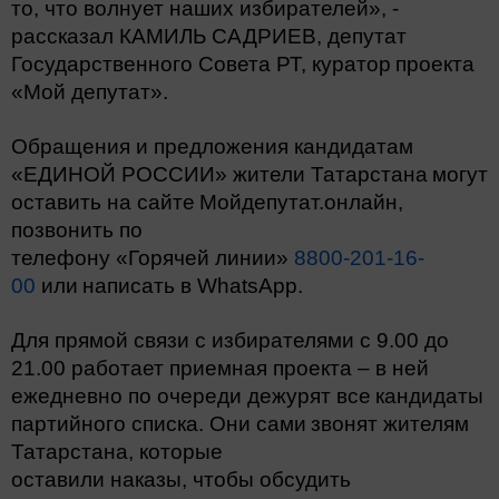
то, что волнует наших избирателей», -
рассказал КАМИЛЬ САДРИЕВ, депутат
Государственного Совета РТ, куратор
проекта
«Мой депутат».
Обращения и предложения кандидатам
«ЕДИНОЙ РОССИИ» жители Татарстана
могут
оставить на сайте
Мойдепутат.онлайн,
позвонить по
телефону «Горячей линии»
8800-201-16-
00
или
написать в WhatsApp.
Для прямой связи с избирателями с 9.00 до
21.00 работает приемная проекта – в ней
ежедневно по очереди дежурят все
кандидаты
партийного списка. Они сами
звонят жителям
Татарстана, которые
оставили наказы, чтобы обсудить