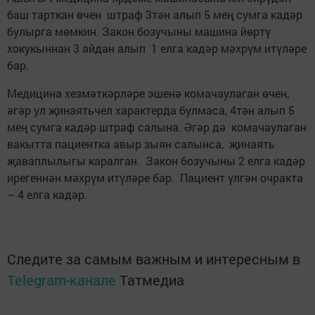
баш тарткан өчен штраф 3тән алып 5 мең сумга кадәр
булырга мөмкин. Закон бозучыны машина йөртү
хокукыннан 3 айдан алып 1 елга кадәр мәхрүм итүләре
бар.
Медицина хезмәткәрләре эшенә комачаулаган өчен,
әгәр ул җинаятьчел характерда булмаса, 4тән алып 5
мең сумга кадәр штраф салына. Әгәр дә комачаулаган
вакытта пациентка авыр зыян салынса, җинаять
җаваплылыгы каралган. Закон бозучыны 2 елга кадәр
ирегеннән мәхрүм итүләре бар. Пациент үлгән очракта
– 4 елга кадәр.
Следите за самым важным и интересным в
Telegram-канале
Татмедиа