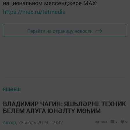
национальном мессенджере MАХ:
https://max.ru/tatmedia
Перейти на страницу новости
ЯШӘЕШ
ВЛАДИМИР ЧАГИН: ЯШЬЛӘРНЕ ТЕХНИК
БЕЛЕМ АЛУГА ЮНӘЛТҮ МӨҺИМ
Автор,
23 июль 2019 - 19:42
1044
0
0