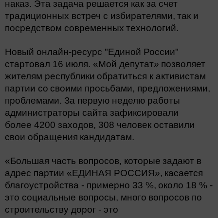
наказ. Эта задача решается как за счет
традиционных встреч с избирателями,
так и
посредством современных
технологий.
Новый онлайн-ресурс "Единой России"
стартовал 16 июля. «Мой депутат»
позволяет
жителям республики
обратиться к активистам
партии со
своими просьбами, предложениями,
проблемами. За первую неделю работы
администраторы сайта зафиксировали
более 4200 заходов, 308 человек оставили
свои обращения
кандидатам.
«Большая часть вопросов, которые
задают в
адрес партии «ЕДИНАЯ РОССИЯ»,
касается
благоустройства - примерно 33 %,
около 18 % -
это социальные вопросы, много
вопросов по
строительству дорог - это