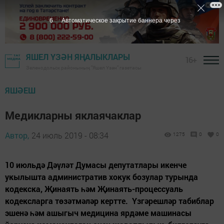
5
Автоматическое закрытие баннера через
ЯШЕЛ ҮЗӘН ЯҢАЛЫКЛАРЫ
16+
Зеленодольск районының "Яшел Үзән" газетасы
ЯШӘЕШ
Медикларны яклаячаклар
Автор,
24 июль 2019 - 08:34
1275
0
0
10 июльдә Дәүләт Думасы депутатлары икенче
укылышта административ хокук бозулар турында
кодекска, Җинаять һәм Җинаять-процессуаль
кодексларга төзәтмәләр кертте. Үзгәреш­ләр табиблар
эшенә һәм ашыгыч медицина ярдәме машинасы