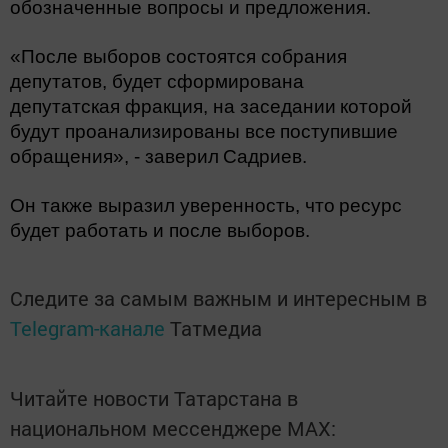
обозначенные вопросы и предложения.
«После выборов состоятся собрания
депутатов, будет сформирована
депутатская фракция, на заседании
которой
будут проанализированы все
поступившие
обращения», - заверил
Садриев.
Он также выразил уверенность, что
ресурс
будет работать и после выборов.
Следите за самым важным и интересным в
Telegram-канале
Татмедиа
Читайте новости Татарстана в
национальном мессенджере MАХ: