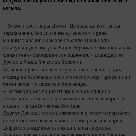
йөрүенә комачаулаган өчен җаваплылык билгеләүгә
кагыла.
– Закон проектлары Дәүләт Думасы депутатлары
тарафыннан, бер «лихачның» ашыгыч ярдәм
машинасына юл бирмәве сәбәпле, машинада
авыруның үлеп китүенә бәйле берничә резонанслы һәм
фаҗигале очраклардан соң эшләнде, – диде Дәүләт
Думасы Рәисе Вячеслав Володин.
Ул, закон проектын икенче укылышка әзерләгәндә,
медицина берләшмәләре һәм экспертлар тарафыннан
бөтен яклап та каралуын билгеләде.
– Нәтиҗәдә, без пациентларны һәм медицина
хезмәткәрләрен якларга мөмкинлек биргән карарга
килдек, – диде Вячеслав Володин.
Дәүләт Думасы рәисе билгеләвенчә, төзәтмәләр белән,
пациентка китерелгән зыянның авырлыгына карап,
дифференциацияләнгән җаваплылык кертелә.
Ашыгыч медицина ярдәме машинасына юл бирүдән