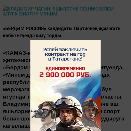
«БЕРДӘМ РОССИЯ» кандидаты Партиянең җәмәгать
кабул итүендә кизү торды.
«КАМАЗ-мастер»
узыш командасы
җитәкчесе
Владимир Чагин
«
Бердәм
Росси
я
»
җәмәгать кабул итүендә
,
«М
инем
депутат»
проекты кысасында
республикада яшәүчеләрдән
мөрәҗәгатьләр килгән җәмәгать кабул
итүендә татарстанлылар белән аралашты.
Вла
димир Чагин
кабул иткән беренче эш
яшьләрнең һөнәри юнәлешенә һәм спорт
белән шөгыльләнү өчен шартлар тудыруга
кагылышлы булды
.