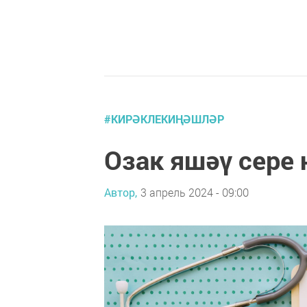
#КИРӘКЛЕКИҢӘШЛӘР
Озак яшәү сере 
Автор,
3 апрель 2024 - 09:00