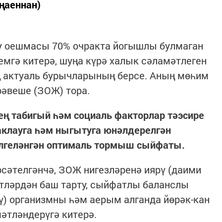
ңаеннан)
у оешмасы 70% очракта йогышлы булмаган
мгә китерә, шуңа күрә халык сәламәтлеген
 актуаль бурычларының берсе. Аның мөһим
рәвеше (ЗОЖ) тора.
ң табигый һәм социаль факторлар тәэсире
клауга һәм ныгытуга юнәлдерелгән
илгеләнгән оптималь тормыш сыйфаты.
сәтелгәнчә, ЗОЖ нигезләренә иярү (даими
әтләрдән баш тарту, сыйфатлы баланслы
тү) организмны һәм аерым алганда йөрәк-кан
тләндерүгә китерә.