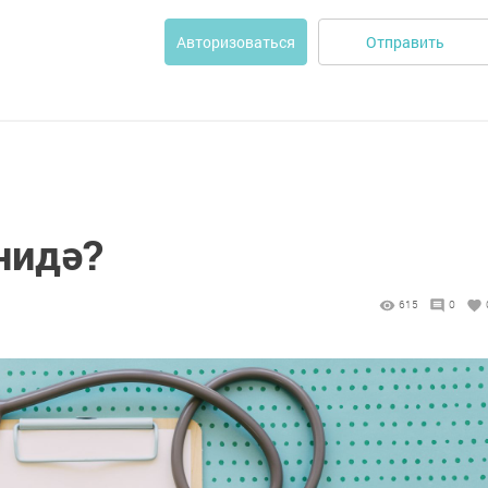
Отправить
Авторизоваться
нидә?
615
0