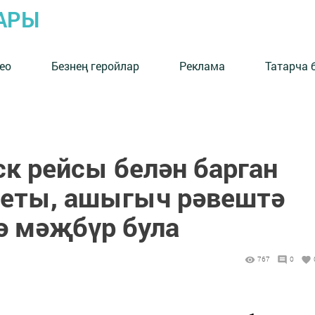
АРЫ
ео
Безнең геройлар
Реклама
Татарча 
ск рейсы белән барган
леты, ашыгыч рәвештә
ә мәҗбүр була
767
0