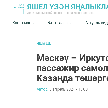
ЯШЕЛ ҮЗӘН ЯҢАЛЫКЛ
Зеленодольск районының "Яшел Үзән" газетасы
Көн темасы
Фотогалерея
Актуаль вид
ЯШӘЕШ
Мәскәү – Иркут
пассажир само
Казанда төшәрг
Автор,
3 апрель 2024 - 10:00