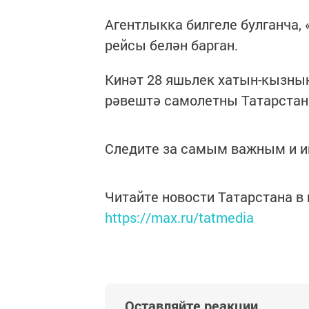
Агентлыкка билгеле булганча,
рейсы белән барган.
Кинәт 28 яшьлек хатын-кызны
рәвештә самолетны Татарстан
Следите за самым важным и 
Читайте новости Татарстана 
https://max.ru/tatmedia
Оставляйте реакции