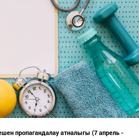
ешен пропагандалау атналыгы (7 апрель -