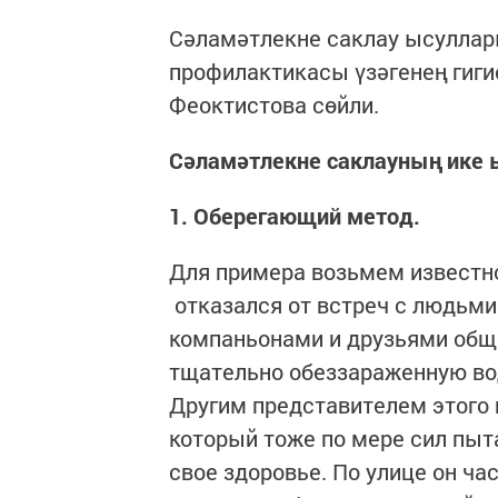
Сәламәтлекне саклау ысуллар
профилактикасы үзәгенең гиги
Феоктистова сөйли.
Сәламәтлекне саклауның ике
1. Оберегающий метод.
Для примера возьмем известн
отказался от встреч с людьми 
компаньонами и друзьями обща
тщательно обеззараженную во
Другим представителем этого 
который тоже по мере сил пыт
свое здоровье. По улице он ча