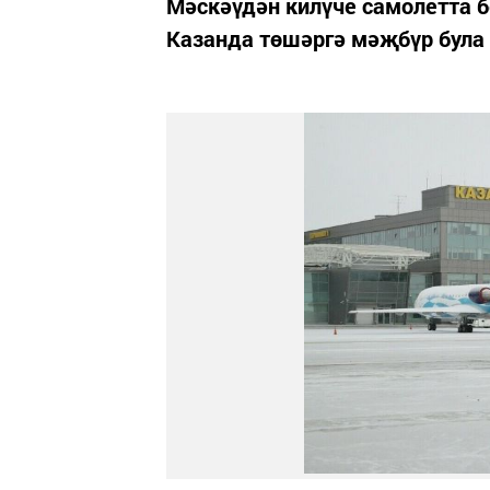
Мәскәүдән килүче самолетта б
Казанда төшәргә мәҗбүр була