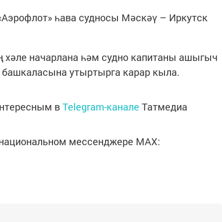
 «Аэрофлот» һава судносы Мәскәү – Иркутск
ң хәле начарлана һәм судно капитаны ашыгыч
 башкаласына утыртырга карар кыла.
интересным в
Telegram-канале
Татмедиа
в национальном мессенджере MАХ: