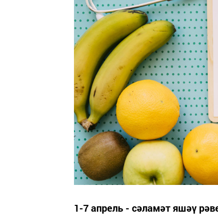
1-7 апрель - сәламәт яшәү рәв