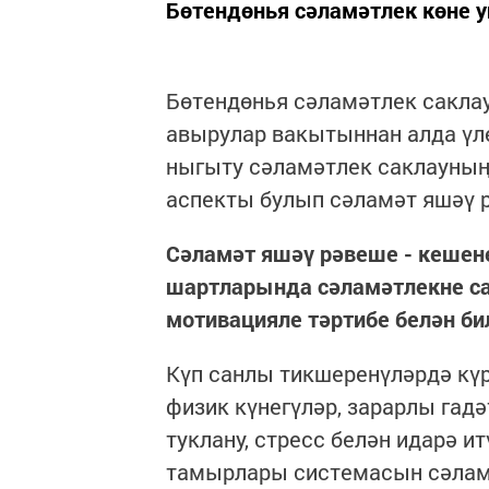
Бөтендөнья сәламәтлек көне у
Бөтендөнья сәламәтлек сакла
авырулар вакытыннан алда үле
ныгыту сәламәтлек саклауның
аспекты булып сәламәт яшәү 
Сәламәт яшәү рәвеше - кешене
шартларында сәламәтлекне са
мотивацияле тәртибе белән б
Күп санлы тикшеренүләрдә күр
физик күнегүләр, зарарлы гад
туклану, стресс белән идарә и
тамырлары системасын сәламә