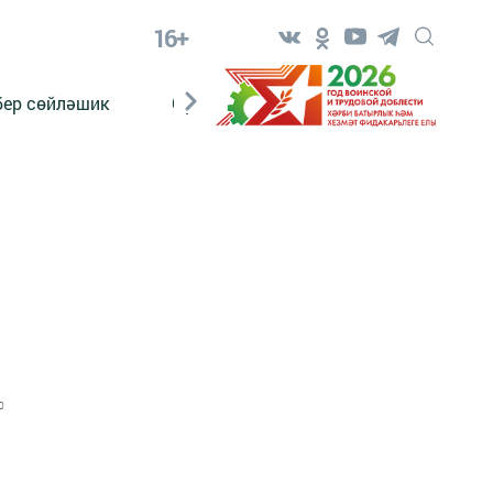
16+
бер сөйләшик
Сүз тарихы
Яшь хәбәрче
0