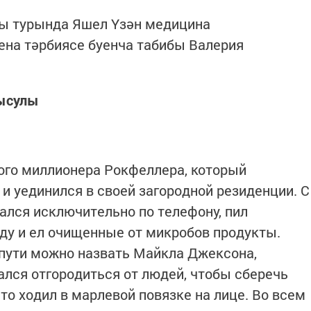
ы турында Яшел Үзән медицина
ена тәрбиясе буенча табибы Валерия
 ысулы
ого миллионера Рокфеллера, который
и уединился в своей загородной резиденции. С
лся исключительно по телефону, пил
ду и ел очищенные от микробов продукты.
пути можно назвать Майкла Джексона,
ался отгородиться от людей, чтобы сберечь
сто ходил в марлевой повязке на лице. Во всем