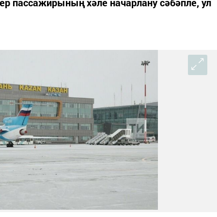
ер пассажирының хәле начарлану сәбәпле, ул