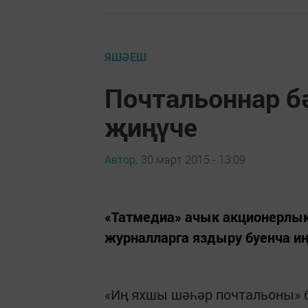
ЯШӘЕШ
Почтальоннар б
җиңүче
Автор,
30 март 2015 - 13:09
«Татмедиа» ачык акционерлык
журналларга яздыру буенча и
«Иң яхшы шәһәр почтальоны» 