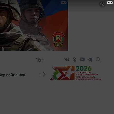
16+
бер сөйләшик
Сүз тарихы
Яшь хәбәрче