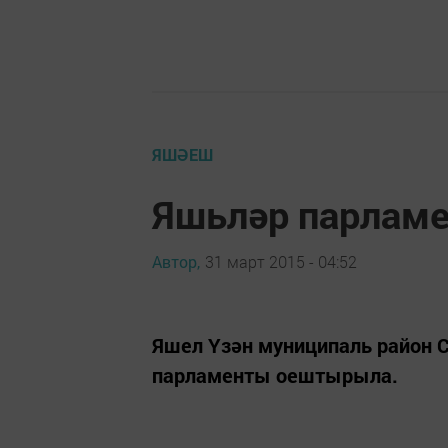
ЯШӘЕШ
Яшьләр парлам
Автор,
31 март 2015 - 04:52
Яшел Үзән муниципаль район
парламенты оештырыла.