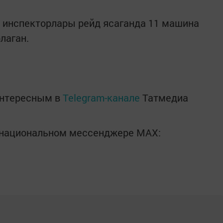
 инспекторлары рейд ясаганда 11 машина
рлаган.
интересным в
Telegram-канале
Татмедиа
в национальном мессенджере MАХ: