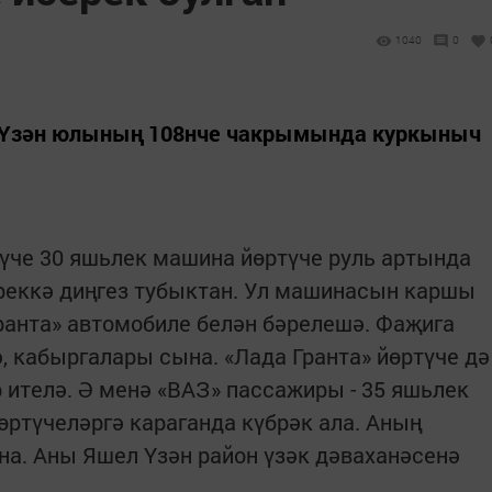
1040
0
л Үзән юлының 108нче чакрымында куркыныч
үче 30 яшьлек машина йөртүче руль артында
ереккә диңгез тубыктан. Ул машинасын каршы
ранта» автомобиле белән бәрелешә. Фаҗига
 кабыргалары сына. «Лада Гранта» йөртүче дә
 ителә. Ә менә «ВАЗ» пассажиры - 35 яшьлек
ртүчеләргә караганда күбрәк ала. Аның
ына. Аны Яшел Үзән район үзәк дәваханәсенә