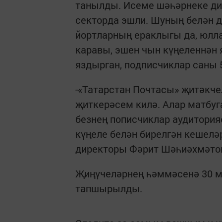
танылды. Исеме шәһәрнеке ди
секторда эшли. Шуның белән д
йортларның ераклыгы да, юлл
каравы, эшен чын күңеленнән 
яздырган, подписчиклар саны 
-«Татарстан Почтасы» җитәкч
җиткерәсем килә. Алар матбу
безнең пописчиклар аудитория
күңеле белән бирелгән кешеләр
директоры Фәрит Шәһиәхмәто
Җиңүчеләрнең һәммәсенә 30 ме
тапшырылды.