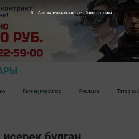
5
Автоматическое закрытие баннера через
АРЫ
ео
Безнең геройлар
Реклама
Татарча 
 исерек булган