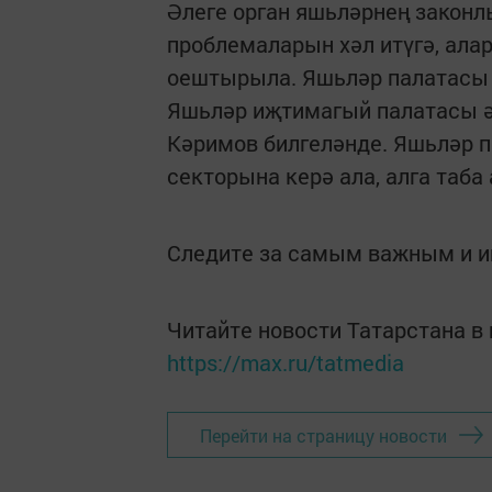
Әлеге орган яшьләрнең законл
проблемаларын хәл итүгә, ала
оештырыла. Яшьләр палатасы 
Яшьләр иҗтимагый палатасы ә
Кәримов билгеләнде. Яшьләр 
секторына керә ала, алга таба
Следите за самым важным и 
Читайте новости Татарстана 
https://max.ru/tatmedia
Перейти на страницу новости