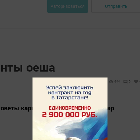
Отправить
Авторизоваться
енты оеша
944
0
 Советы каршында муниципаль яшьләр