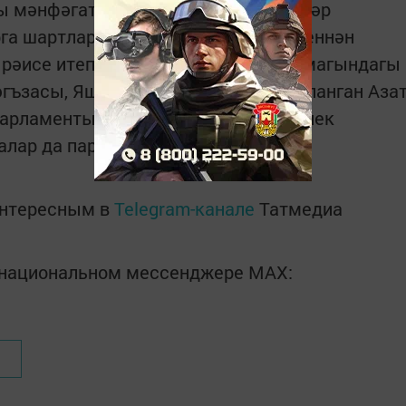
ы мәнфәгатьләрен кайгыртуга, яшьләр
рга шартлар тудыруга ярдәм итү йөзеннән
рәисе итеп ТР Дәүләт Советы карамагындагы
гъзасы, Яшел Үзән районыннан сайланган Аза
парламентына кермәүчеләр күзәтчелек
 алар да парламентта эшли алачак.
интересным в
Telegram-канале
Татмедиа
в национальном мессенджере MАХ: