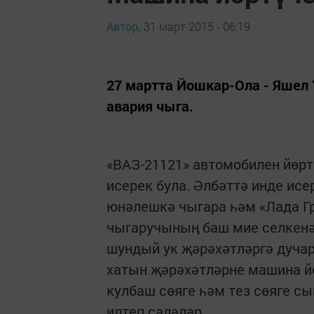
Автор,
31 март 2015 - 06:19
27 мартта Йошкар-Ола - Яше
авария чыга.
«ВАЗ-21121» автомобилен йөрт
исерек була. Әлбәттә инде ис
юнәлешкә чыгара һәм «Лада Г
чыгаручының баш мие селкенә,
шундый ук җәрәхәтләргә дучар
хатын җәрәхәтләрне машина йө
кулбаш сөяге һәм тез сөяге с
илтеп салалар.