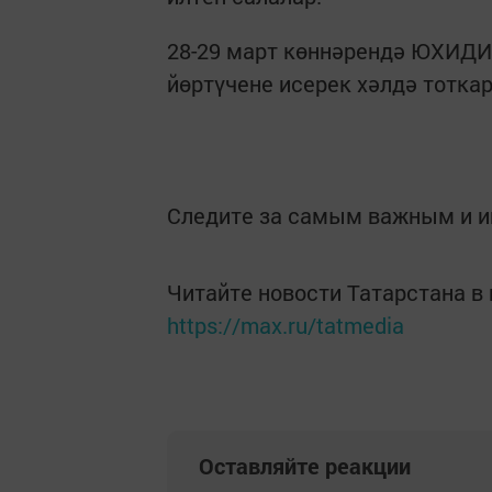
28-29 март көннәрендә ЮХИДИ
йөртүчене исерек хәлдә тотка
Следите за самым важным и 
Читайте новости Татарстана 
https://max.ru/tatmedia
Оставляйте реакции