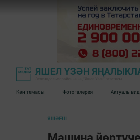
ЯШЕЛ ҮЗӘН ЯҢАЛЫКЛ
Зеленодольск районының "Яшел Үзән" газетасы
Көн темасы
Фотогалерея
Актуаль вид
ЯШӘЕШ
Машина йөртүче