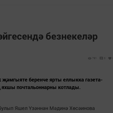
әйгесендә безнекеләр
781
0
 җәмгыяте беренче ярты еллыкка газета-
ң яхшы почтальоннарны котлады.
булып Яшел Үзәннән Мәдинә Хөсәинова