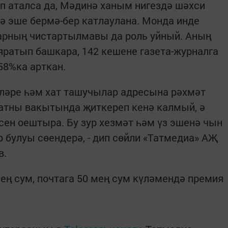
п аталса да, Мәдинә ханым нигездә шәхси
ә эше бермә-бер катлаулана. Монда инде
арның чистартылмавы да роль уйный. Аның
яратып башкара, 142 кешене газета-журналга
58%ка арткан.
еләре һәм хат ташучылар адресына рәхмәт
гатны вакытында җиткереп кенә калмый, ә
сен оештыра. Бу зур хезмәт һәм үз эшенә чын
 булуы сөендерә, - дип сөйли «Татмедиа» АҖ
в.
ң сум, почтага 50 мең сум күләмендә премия