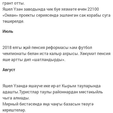
грант отты.
Яшел Үзән заводында чик буе хезмәте өчен 22100
«Океан» проекты сериясендә эшләнгән сак корабы суга
төшерелде.
Июль
2018 елгы җәй пенсия реформасы һәм футбол
чемпионаты белән истә калыр ахрысы. Хөкүмәт пенсия
яше артты дип «шатландырды».
Август
Яшел Үзәндә яшәүче ике ир-ат Кырым тауларында
адашты.Туристлар таулы районнардан мөстәкыйль
чыга алмады.
Мирный бистәсендә яңа чаңгы базасын төзүгә
керештеләр.