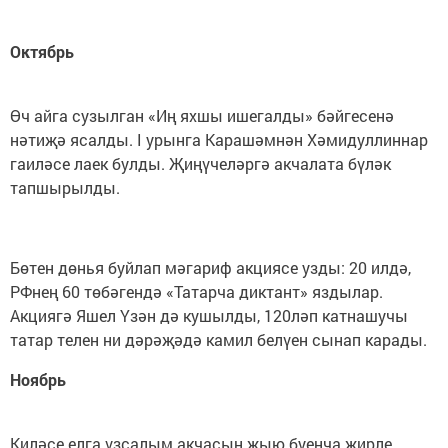
Октябрь
Өч айга сузылган «Иң яхшы ишегалды» бәйгесенә
нәтиҗә ясалды. I урынга Карашәмнән Хәмидуллиннар
гаиләсе лаек булды. Җиңүчеләргә акчалата бүләк
тапшырылды.
Бөтен дөнья буйлап мәгариф акциясе узды: 20 илдә,
РФнең 60 төбәгендә «Татарча диктант» яздылар.
Акциягә Яшел Үзән дә кушылды, 120ләп катнашучы
татар телен ни дәрәҗәдә камил белүен сынап карады.
Ноябрь
Киләсе елга үзсалым акчасын җыю буенча җирле