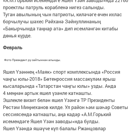
«А.М.Горький исемендәге Яшел Үзән заводы»нда 22160
проектлы патруль корабленә нигез салынды.
Туган авылының чын патриоты, киләчәге өчен ихлас
борчылучы шәхес Рәйханә Зәйнуллинаның
«Бакырчымда таңнар ата» дип исемләнгән китабы
дөнья күрде.
Февраль
Фото Президент.ру сайтыннан алынды.
Яшел Үзәннең «Маяк» спорт комплексында «Россия
чаңгы юлы-2018» Бөтенроссия массакүләм ярыш
кысаларында «Татарстан чаңгы юлы» узды. Анда
4 меңнән артык яшел үзәнле катнашты.
Эшлекле визит белән яшел Үзәнгә ТР Президенты
Рөстәм Миңнеханов килде. Ул район һәм шәһәр Советы
сессиясендә катнашты, аңа кадәр «А.М.Горький
исемендәге Яшел Үзән заводы»нда булды.
Яшел Үзәндә яшәүче күп балалы Ржанцовлар