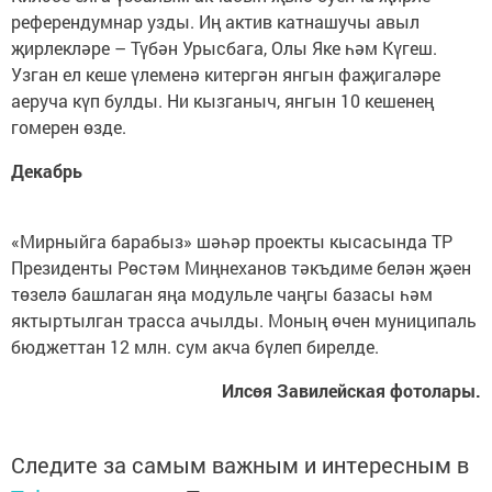
референдумнар узды. Иң актив катнашучы авыл
җирлекләре – Түбән Урысбага, Олы Яке һәм Күгеш.
Узган ел кеше үлеменә китергән янгын фаҗигаләре
аеруча күп булды. Ни кызганыч, янгын 10 кешенең
гомерен өзде.
Декабрь
«Мирныйга барабыз» шәһәр проекты кысасында ТР
Президенты Рөстәм Миңнеханов тәкъдиме белән җәен
төзелә башлаган яңа модульле чаңгы базасы һәм
яктыртылган трасса ачылды. Моның өчен муниципаль
бюджеттан 12 млн. сум акча бүлеп бирелде.
Илсөя Завилейская фотолары.
Следите за самым важным и интересным в