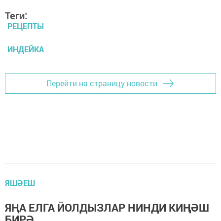
Теги:
РЕЦЕПТЫ
ИНДЕЙКА
Перейти на страницу новости
ЯШӘЕШ
ЯҢА ЕЛГА ЙОЛДЫЗЛАР НИНДИ КИҢӘШ
БИРӘ