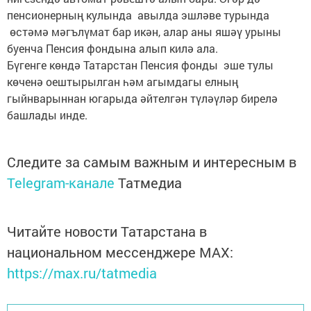
пенсионерның кулында авылда эшләве турында
өстәмә мәгълүмат бар икән, алар аны яшәү урыны
буенча Пенсия фондына алып килә ала.
Бүгенге көндә Татарстан Пенсия фонды эше тулы
көченә оештырылган һәм агымдагы елның
гыйнварыннан югарыда әйтелгән түләүләр бирелә
башлады инде.
Следите за самым важным и интересным в
Telegram-канале
Татмедиа
Читайте новости Татарстана в
национальном мессенджере MАХ:
https://max.ru/tatmedia