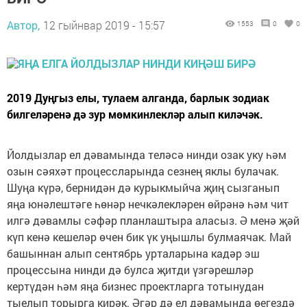
Автор,
12 гыйнвар 2019 - 15:57
1553
0
0
2019 Дуңгыз елы, тулаем алганда, барлык зодиак
билгеләренә дә зур мөмкинлекләр алып киләчәк.
Йолдызлар ел дәвамында теләсә нинди озак уку һәм
озын сәяхәт процессларында сезнең яклы булачак.
Шуңа күрә, бернидән дә курыкмыйча җиң сызганып
яңа юнәлештәге һөнәр нечкәлекләрен өйрәнә һәм чит
илгә дәвамлы сәфәр планлаштыра аласыз. Ә менә җәй
күп кенә кешеләр өчен бик үк уңышлы булмаячак. Май
башыннан алып сентябрь урталарына кадәр эш
процессына нинди дә булса җитди үзгәрешләр
кертүдән һәм яңа бизнес проектларга тотынудан
тыелып торырга кирәк. Әгәр дә ел дәвамында өегездә