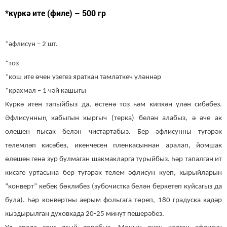
​​​​​​​*күркә ите (филе) – 500 гр
*әфлисун – 2 шт.
*тоз
*кош ите өчен үзегез яраткан тәмләткеч үләннәр
*крахмал – 1 чәй кашыгы
Күркә итен тапыйбыз да, өстенә тоз һәм кипкән үлән сибәбез.
Әфлисунның кабыгын кыргыч (терка) белән алабыз, ә әче ак
өлешен пысак белән чистартабыз. Бер әфлисунны түгәрәк
телемләп кисәбез, икенчесен пленкасыннан аралап, йомшак
өлешен генә зур булмаган шакмакларга турыйбыз. Һәр тапалган ит
кисәге уртасына бер түгәрәк телем әфлисун куеп, кырыйларын
“конверт” кебек бөклибез (зубочистка белән беркетеп куйсагыз да
була). Һәр конвертны аерым фольгага төреп, 180 градуска кадәр
кыздырылган духовкада 20-25 минут пешерәбез.