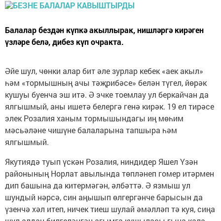
Балалар бездән күпкә акыллырак, нишләргә кирәген
үзләре белә, дибез күп очракта.
Әйе шул, чөнки алар бит әле зурлар кебек «аек акыл»
һәм «тормышның ачы тәҗрибәсе» белән түгел, йөрәк
кушуы буенча эш итә. Ә эчке тоемлау ул беркайчан да
ялгышмый, аны ишетә белергә генә кирәк. 19 ел тирәсе
элек Розалия ханым тормышындагы иң мөһим
мәсьәләне чишүне балаларына тапшыра һәм
ялгышмый.
Якутиядә туып үскән Розалия, ниндидер Яшел Үзән
районының Норлат авылында төпләнеп гомер итәрмен
дип башына да китермәгән, әлбәттә. Ә язмыш ул
шундый нәрсә, син аңышып өлгергәнче барысын да
үзенчә хәл итеп, ничек тиеш шулай әмәлләп тә куя, сиңа
шул алдан билгеләнгән агымга кушыласы гына кала.