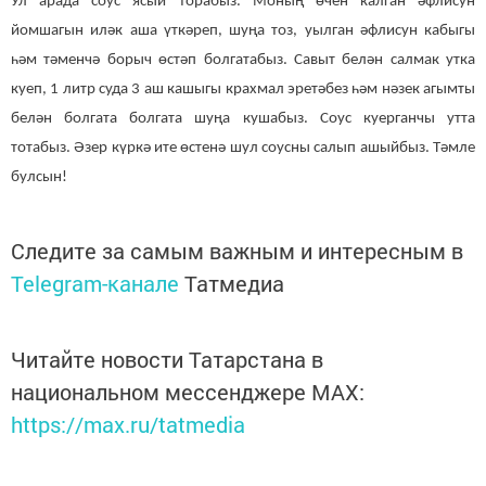
Ул арада соус ясый торабыз. Моның өчен калган әфлисун
йомшагын иләк аша үткәреп, шуңа тоз, уылган әфлисун кабыгы
һәм тәменчә борыч өстәп болгатабыз. Савыт белән салмак утка
куеп, 1 литр суда 3 аш кашыгы крахмал эретәбез һәм нәзек агымты
белән болгата болгата шуңа кушабыз. Соус куерганчы утта
тотабыз. Әзер күркә ите өстенә шул соусны салып ашыйбыз. Тәмле
булсын!
Следите за самым важным и интересным в
Telegram-канале
Татмедиа
Читайте новости Татарстана в
национальном мессенджере MАХ:
https://max.ru/tatmedia