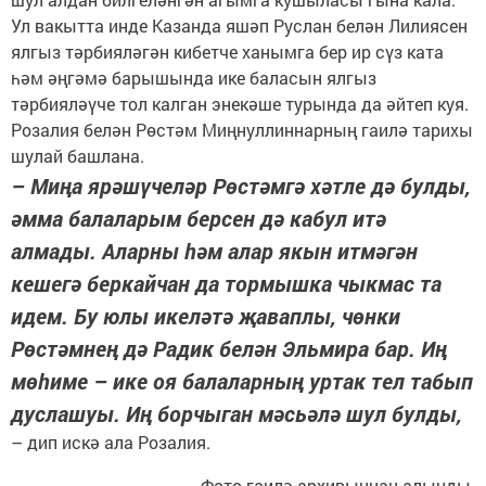
Ул вакытта инде Казанда яшәп Руслан белән Лилиясен
ялгыз тәрбия­ләгән кибетче ханымга бер ир сүз ката
һәм әңгәмә барышында ике баласын ялгыз
тәрбияләүче тол калган энекәше турында да әйтеп куя.
Розалия белән Рөстәм Миңнуллиннарның гаилә тарихы
шулай башлана.
– Миңа ярәшүчеләр Рөстәмгә хәтле дә булды,
әмма балаларым берсен дә кабул итә
алмады. Аларны һәм алар якын итмәгән
кешегә беркайчан да тормышка чыкмас та
идем. Бу юлы икеләтә җаваплы, чөнки
Рөстәмнең дә Радик белән Эльмира бар. Иң
мөһиме – ике оя балаларның уртак тел табып
дуслашуы. Иң борчыган мәсьәлә шул булды,
– дип искә ала Розалия.
Фото гаилә архивыннан алынды.