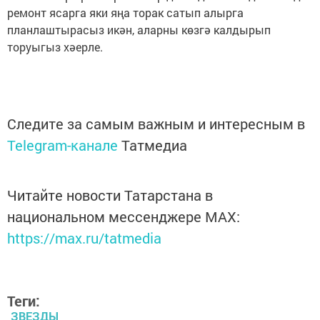
ремонт ясарга яки яңа торак сатып алырга
планлаштырасыз икән, аларны көзгә калдырып
торуыгыз хәерле.
Следите за самым важным и интересным в
Telegram-канале
Татмедиа
Читайте новости Татарстана в
национальном мессенджере MАХ:
https://max.ru/tatmedia
Теги:
ЗВЕЗДЫ