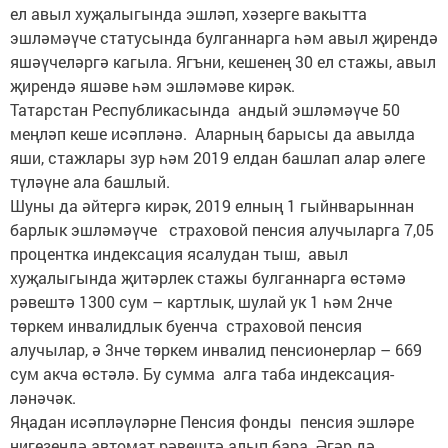
ел авыл хуҗалыгында эшләп, хәзерге вакытта
эшләмәүче статусында булганнарга һәм авыл җирендә
яшәүчеләргә кагыла. Ягъни, кешенең 30 ел стажы, авыл
җирендә яшәве һәм эшләмәве кирәк.
Татарстан Республикасында андый эшләмәүче 50
меңләп кеше исәпләнә. Аларның барысы да авылда
яши, стажлары зур һәм 2019 елдан башлап алар әлеге
түләүне ала башлый.
Шуны да әйтергә кирәк, 2019 елның 1 гыйнварыннан
барлык эшләмәүче страховой пенсия алучыларга 7,05
процентка индексация ясалудан тыш, авыл
хуҗалыгында җитәрлек стажы булганнарга өстәмә
рәвештә 1300 сум – картлык, шулай ук 1 һәм 2нче
төркем инвалидлык буенча страховой пенсия
алучылар, ә 3нче төркем инвалид пенсионерлар – 669
сум акча өстәлә. Бу сумма алга таба индексация­
ләнәчәк.
Яңадан исәпләүләрне Пенсия фонды пенсия эшләре
нигезендә автомат рәвештә алып бара. Әгәр дә