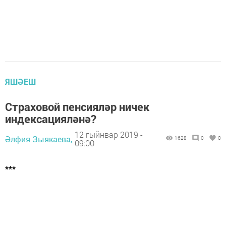
ЯШӘЕШ
Страховой пенсияләр ничек
индексацияләнә?
12 гыйнвар 2019 -
Әлфия Зыякаева,
1628
0
0
09:00
***