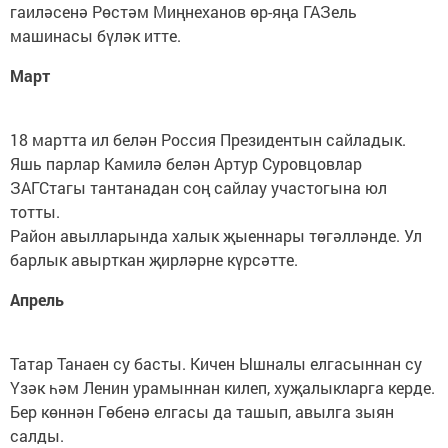
гаиләсенә Рөстәм Миңнеханов өр-яңа ГАЗель
машинасы бүләк итте.
Март
18 мартта ил белән Россия Президентын сайладык.
Яшь парлар Камилә белән Артур Суровцовлар
ЗАГСтагы тантанадан соң сайлау участогына юл
тотты.
Район авылларында халык җыеннары төгәлләнде. Ул
барлык авырткан җирләрне күрсәтте.
Апрель
Татар Танаен су басты. Кичен Ышналы елгасыннан су
Үзәк һәм Ленин урамыннан килеп, хуҗалык­ларга керде.
Бер көннән Гөбенә елгасы да ташып, авылга зыян
салды.