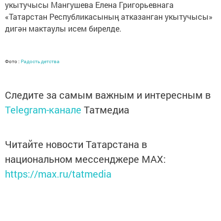
укытучысы Мангушева Елена Григорьев­нага
«Татарстан Республикасының атказанган укытучысы»
дигән мактаулы исем бирелде.
Фото :
Радость детства
Следите за самым важным и интересным в
Telegram-канале
Татмедиа
Читайте новости Татарстана в
национальном мессенджере MАХ:
https://max.ru/tatmedia