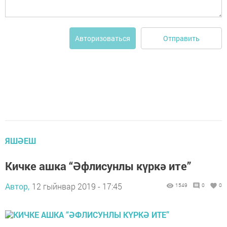
Отправить
Авторизоваться
ЯШӘЕШ
Кичке ашка “Әфлисунлы күркә ите”
Автор,
12 гыйнвар 2019 - 17:45
1549
0
0