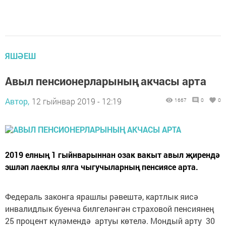
ЯШӘЕШ
Авыл пенсионерларының акчасы арта
Автор,
12 гыйнвар 2019 - 12:19
1667
0
0
2019 елның 1 гыйнварыннан озак вакыт авыл җирендә
эшләп лаеклы ялга чыгучыларның пенсиясе арта.
Федераль законга ярашлы рәвештә, картлык яисә
инвалидлык буенча билгеләнгән страховой пенсиянең
25 процент күләмендә артуы көтелә. Мондый арту 30