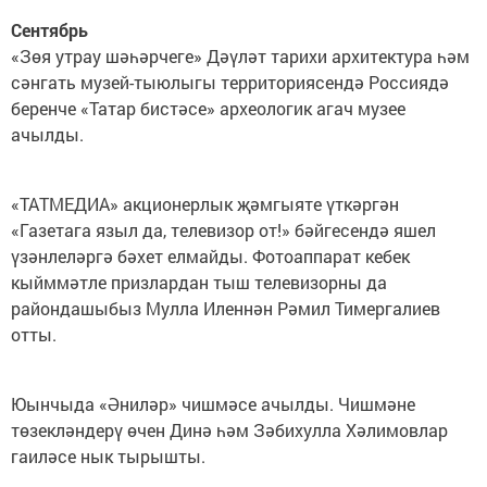
Сентябрь
«Зөя утрау шәһәрчеге» Дәүләт тарихи архитектура һәм
сәнгать музей-тыюлыгы территориясендә Россиядә
беренче «Татар бистәсе» археологик агач музее
ачылды.
«ТАТМЕДИА» акционерлык җәмгыяте үткәргән
«Газетага языл да, телевизор от!» бәйгесендә яшел
үзәнлеләргә бәхет елмайды. Фотоаппарат кебек
кыйммәтле призлардан тыш телевизорны да
райондашыбыз Мулла Иленнән Рәмил Тимергалиев
отты.
Юынчыда «Әниләр» чишмәсе ачылды. Чишмәне
төзекләндерү өчен Динә һәм Зәбихулла Хәлимовлар
гаиләсе нык тырышты.