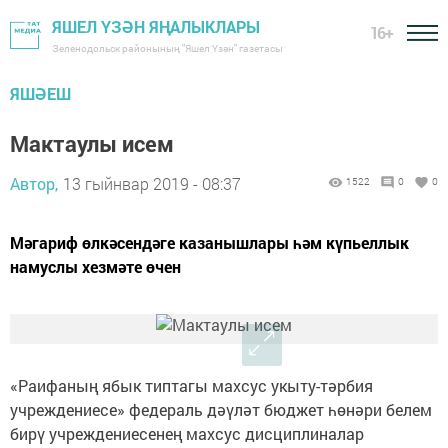
ЯШЕЛ ҮЗӘН ЯҢАЛЫКЛАРЫ
16+
Зеленодольск районының "Яшел Үзән" газетасы
ЯШӘЕШ
Мактаулы исем
Автор,
13 гыйнвар 2019 - 08:37
1522
0
0
Мәгариф өлкәсендәге казанышлары һәм күпьеллык
намуслы хезмәте өчен
«Раифаның ябык типтагы махсус укыту-тәрбия
учреждениесе» федераль дәүләт бюджет һөнәри белем
бирү учреждениесенең махсус дисциплиналар