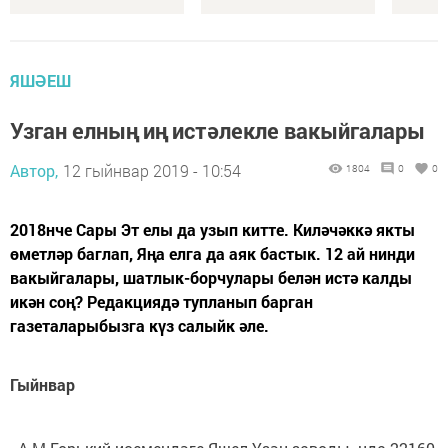
ЯШӘЕШ
Узган елның иң истәлекле вакыйгалары
Автор,
12 гыйнвар 2019 - 10:54
1804
0
0
2018нче Сары Эт елы да узып китте. Киләчәккә якты
өметләр баглап, Яңа елга да аяк бастык. 12 ай нинди
вакыйгалары, шатлык-борчулары белән истә калды
икән соң? Редакциядә тупланып барган
газеталарыбызга күз салыйк әле.
Гыйнвар