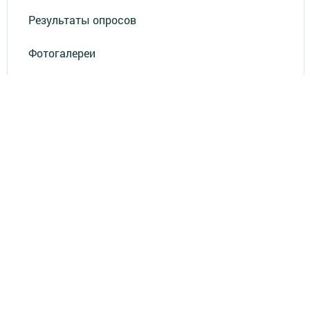
Результаты опросов
Фотогалереи
СОУТ
Документлар
Төрле темалар
Телефон АО «ТАТМЕДИА»:
(843) 222 09 84
16+