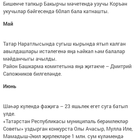
Бишенче тапкыр Бакырчы мәчетендә узучы Коръән
укучылар бәйгесендә 60лап бала катнашты.
Май
Татар Наратлысында сугыш кырында ятып калган
авылдашлары истәлегенә яңа һәйкәл һәм балалар
мәйданчыгы ачылды.
Район Башкарма комитетына яңа җитәкче – Дмит­рий
Сапожников билгеләнде.
Июнь
Шәһәр күлендә фаҗига – 23 яшьлек егет суга батып
үлде.
«Татарстан Республикасы муниципаль берәмлекләр
Советы» уздырган конкурста Олы Ачасыр, Мулла Иле,
Мамадыш-Әкил җирлекләре 1 млн. сум күләмендә