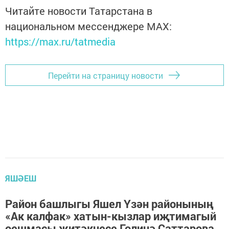
Читайте новости Татарстана в
национальном мессенджере MАХ:
https://max.ru/tatmedia
Перейти на страницу новости
ЯШӘЕШ
Район башлыгы Яшел Үзән районының
«Ак калфак» хатын-кызлар иҗтимагый
оешмасы җитәкчесе Гөлинә Саттарова