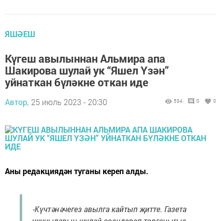
ЯШӘЕШ
Күгеш авылыннан Альмира апа
Шакирова шулай ук “Яшел Үзән”
уйнаткан бүләкне откан иде
Автор,
25 июль 2023 - 20:30
534
0
0
Аны редакциядән туганы кереп алды.
-Күчтәнәчегез авылга кайтып җитте. Газета
укучыларын шулай сөендереп торганыгыз