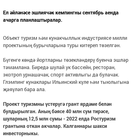
Ел әйләнәсе эшлиячәк кемпингны сентябрь аенда
ачарга планлаштыралар.
Объект туризм һәм кунакчыллык индустриясе милли
проектының бурычларына туры китереп төзелгән.
Бүгенге көндә йортларны төзекләндерү буенча эшләр
тәмамлана. Биредә шулай ук бассейн, ресторан,
экотроп урнашачак, спорт активлыгы да булачак.
Глэмпинг кунаклары Ильинский күле һәм тыюлыгына
җәяүләп бара ала.
Проект туризмны үстерүгә грант ярдәме белән
булдырылган. Аның бәясе 40 млн сум тирәсе,
шуларның 12,5 млн сумы - 2022 елда Ростуризм
грантына откан акчалар. Калганнары шәхси
инвесторныкы.