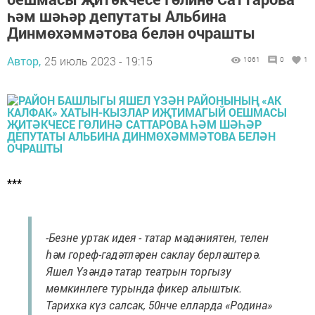
һәм шәһәр депутаты Альбина
Динмөхәммәтова белән очрашты
Автор,
25 июль 2023 - 19:15
1061
0
1
***
-Безне уртак идея - татар мәдәниятен, телен
һәм гореф-гадәтләрен саклау берләштерә.
Яшел Үзәндә татар театрын торгызу
мөмкинлеге турында фикер алыштык.
Тарихка күз салсак, 50нче елларда «Родина»