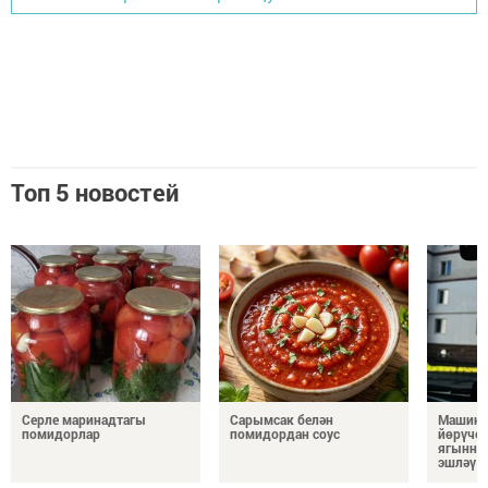
Топ 5 новостей
Серле маринадтагы
Сарымсак белән
Машина
помидорлар
помидордан соус
йөрүчел
ягыннан
эшләү 