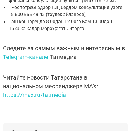
филиалы консультация пункты - (84371) 5 72 63,
- Роспотребнадзорның бердәм консультация үзәге
- 8 800 555 49 43 (тәүлек әйләнәсе);
- эш көннәрендә 8.00дән 12.00гә һәм 13.00дән
16.40ка кадәр мөрәҗәгать итәргә.
Следите за самым важным и интересным в
Telegram-канале
Татмедиа
Читайте новости Татарстана в
национальном мессенджере MАХ:
https://max.ru/tatmedia