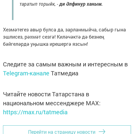
таратып торыйк, -
ди Әлфинур ханым.
Хезмәтегез авыр булса да, зарланмыйча, сабыр гына
эшлисез, рәхмәт сезгә! Киләчәктә дә безнең
бәйгеләрдә уңышка ирешергә язсын!
Следите за самым важным и интересным в
Telegram-канале
Татмедиа
Читайте новости Татарстана в
национальном мессенджере MАХ:
https://max.ru/tatmedia
Перейти на страницу новости