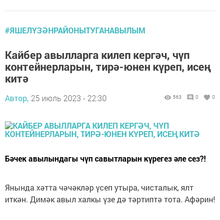
#ЯШЕЛҮЗӘНРАЙОНЫТУГАНАВЫЛЫМ
Кайбер авылларга килеп кергәч, чүп
контейнерларын, тирә-юнен күреп, исең
китә
Автор,
25 июль 2023 - 22:30
563
0
0
Бәчек авылындагы чүп савытларын күрегез әле сез?!
Янында хәтта чәчәкләр үсеп утыра, чисталык, ялт
иткән. Димәк авыл халкы үзе дә тәртиптә тота. Афәрин!