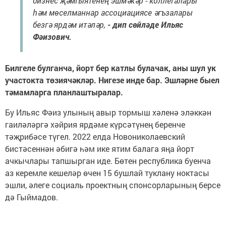
бизнес җәмгыятенең эшмәкәр - коллегалары
һәм мөселманнар ассоциациясе әгъзалары
безгә ярдәм итәләр,
- дип сөйләде Ильяс
Фәизович.
Билгеле булганча, йорт бер катлы булачак, аны шул ук
участокта төзиячәкләр. Нигезе инде бар. Эшләрне быел
тәмамларга планлаштыралар.
Бу Ильяс Фәиз улының авыр тормыш хәленә эләккән
гаиләләргә хәйрия ярдәме күрсәтүнең беренче
тәҗрибәсе түгел. 2022 елда Новониколаевский
бистәсеннән әбигә һәм ике ятим балага яңа йорт
ачкычлары тапшырган иде. Бөтен республика буенча
аз керемле кешеләр өчен 15 бушлай туклану ноктасы
эшли, әлеге социаль проектның спонсорларының берсе
дә Гыймадов.