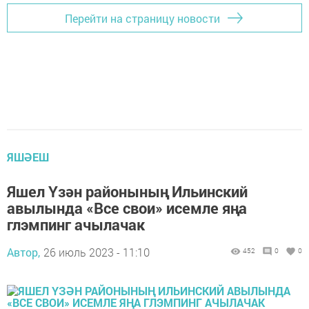
Перейти на страницу новости
ЯШӘЕШ
Яшел Үзән районының Ильинский
авылында «Все свои» исемле яңа
глэмпинг ачылачак
Автор,
26 июль 2023 - 11:10
452
0
0