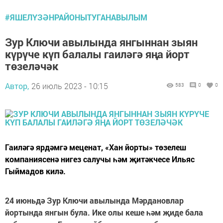
#ЯШЕЛҮЗӘНРАЙОНЫТУГАНАВЫЛЫМ
Зур Ключи авылында янгыннан зыян
күрүче күп балалы гаиләгә яңа йорт
төзеләчәк
Автор,
26 июль 2023 - 10:15
583
0
0
Гаиләгә ярдәмгә меценат, «Хан йорты» төзелеш
компаниясенә нигез салучы һәм җитәкчесе Ильяс
Гыймадов килә.
24 июньдә Зур Ключи авылында Мәрдановлар
йортында янгын була. Ике олы кеше һәм җиде бала