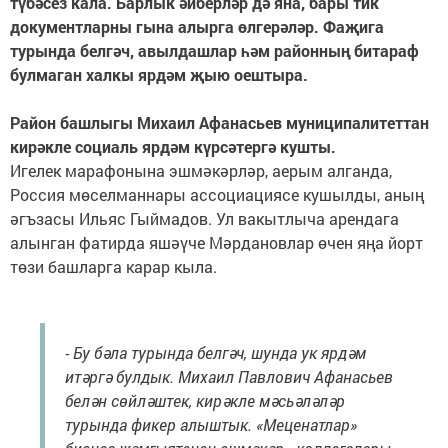
түбәсез кала. Барлык әйберләр дә яна, бары тик
документларны гына алырга өлгерәләр. Фаҗига
турында белгәч, авылдашлар һәм районның битараф
булмаган халкы ярдәм җыю оештыра.
Район башлыгы Михаил Афанасьев муниципалитеттан
кирәкле социаль ярдәм күрсәтергә кушты.
Игелек марафонына эшмәкәрләр, аерым алганда,
Россия мөселманнары ассоциациясе кушылды, аның
әгъзасы Ильяс Гыймадов. Ул вакытлыча арендага
алынган фатирда яшәүче Мәрдановлар өчен яңа йорт
төзи башларга карар кыла.
- Бу бәла турында белгәч, шунда ук ярдәм
итәргә булдык. Михаил Павлович Афанасьев
белән сөйләштек, кирәкле мәсьәләләр
турында фикер алыштык. «Меценатлар»