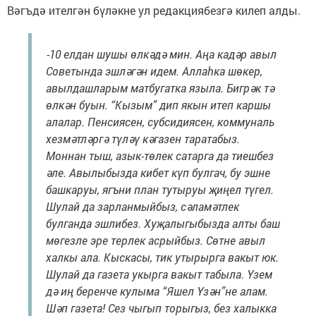
Вәгъдә ителгән бүләкне ул редакциябезгә килеп алды.
-10 елдан шушы өлкәдә мин. Аңа кадәр авыл
Советында эшләгән идем. Аллаһка шөкер,
авылдашларым матбугатка языла. Бигрәк тә
өлкән буын. “Кызым” дип якын итеп каршы
алалар. Пенсиясен, субсидиясен, коммуналь
хезмәтләргә түләү кәгазен таратабыз.
Моннан тыш, азык-төлек сатарга да тиешбез
әле. Авылыбызда кибет күп булгач, бу эшне
башкаруы, ягъни план тутыруы җиңел түгел.
Шулай да зарланмыйбыз, сәламәтлек
булганда эшлибез. Хуҗалыгыбызда алты баш
мөгезле эре терлек асрыйбыз. Сөтне авыл
халкы ала. Кыскасы, тик утырырга вакыт юк.
Шулай да газета укырга вакыт табыла. Үзем
дә иң беренче кулыма “Яшел Үзән”не алам.
Шәп газета! Сез чыгып торыгыз, без халыкка