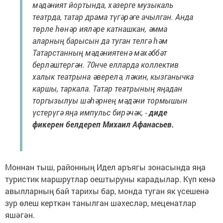
мәдәният йортында, хәзерге музыкаль
театрда, татар драма түгәрәге ачылган. Анда
төрле һөнәр ияләре катнашкан, әмма
аларның барысын да туган телгә һәм
Татарстанның мәдәниятенә мәхәббәт
берләштергән. 70нче елларда коллектив
халык театрына әверелә, ләкин, кызганычка
каршы, таркала. Татар театрының яңадан
торгызылуы шәһәрнең мәдәни тормышын
үстерүгә яңа импульс бирәчәк, -
диде
фикерен белдереп Михаил Афанасьев.
Моннан тыш, районның Идел аръягы зонасында яңа
туристик маршрутлар оештыруны карадылар. Күп кенә
авылларның бай тарихы бар, монда туган як үсешенә
зур өлеш керткән танылган шәхесләр, меценатлар
яшәгән.