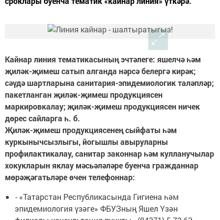
сроклары буенча тематик «кайнар линия» үткәрә.
Кайнар линия тематикасының эчтәлеге: яшелчә һәм
җиләк-җимеш сатып алганда нәрсә белергә кирәк;
сәүдә шартларына санитария-эпидемиологик таләпләр;
пакетланган җиләк-җимеш продукциясен
маркировкалау; җиләк-җимеш продукциясен ничек
дөрес сайларга һ. б.
Җиләк-җимеш продукциясенең сыйфаты һәм
куркынычсызлыгы, йогышлы авыруларны
профилактикалау, санитар законнар һәм кулланучылар
хокукларын яклау мәсьәләләре буенча гражданнар
мөрәҗәгатьләре өчен телефоннар:
- «Татарстан Республикасында Гигиена һәм
эпидемиология үзәге» ФБУЗның Яшел Үзән