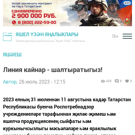
ЯШЕЛ ҮЗӘН ЯҢАЛЫКЛАРЫ
16+
Зеленодольск районының "Яшел Үзән" газетасы
ЯШӘЕШ
Линия кайнар - шалтыратыгыз!
Автор,
26 июль 2023 - 12:15
420
0
0
2023 елның 31 июленнән 11 августына кадәр Татарстан
Республикасы буенча Роспотребнадзор
учреждениеләре тарафыннан җиләк-җимеш һәм
яшелчә продукциясенең сыйфаты һәм
куркынычсызлыгы мәсьәләләре һәм яраклылык