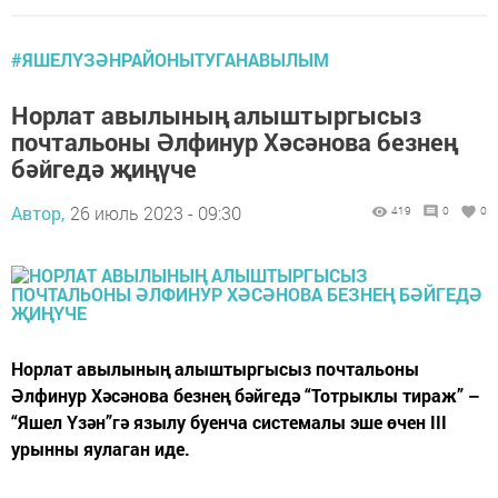
#ЯШЕЛҮЗӘНРАЙОНЫТУГАНАВЫЛЫМ
Норлат авылының алыштыргысыз
почтальоны Әлфинур Хәсәнова безнең
бәйгедә җиңүче
Автор,
26 июль 2023 - 09:30
419
0
0
Норлат авылының алыштыргысыз почтальоны
Әлфинур Хәсәнова безнең бәйгедә “Тотрыклы тираж” –
“Яшел Үзән”гә язылу буенча системалы эше өчен III
урынны яулаган иде.