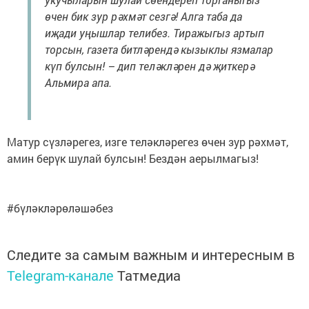
өчен бик зур рәхмәт сезгә! Алга таба да
иҗади уңышлар телибез. Тиражыгыз артып
торсын, газета битләрендә кызыклы язмалар
күп булсын! – дип теләкләрен дә җиткерә
Альмира апа.
Матур сүзләрегез, изге теләкләрегез өчен зур рәхмәт,
амин берүк шулай булсын! Бездән аерылмагыз!
#бүләкләрөләшәбез
Следите за самым важным и интересным в
Telegram-канале
Татмедиа