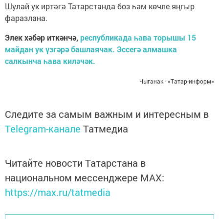
Шулай ук иртәгә Татарстанда боз һәм көчле яңгыр
фаразлана.
Элек хәбәр иткәнчә,
республикада һава торышы 15
майдан ук үзгәрә башлаячак. Эссегә алмашка
салкынча һава киләчәк.
Чыганак - «Татар-информ»
Следите за самым важным и интересным в
Telegram-канале
Татмедиа
Читайте новости Татарстана в
национальном мессенджере MАХ:
https://max.ru/tatmedia