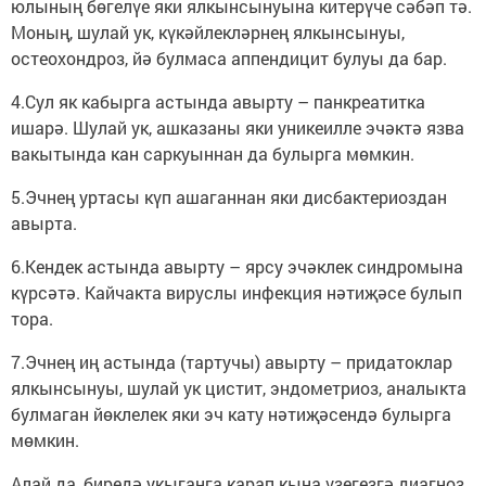
юлының бөгелүе яки ялкынсынуына китерүче сәбәп тә.
Моның, шулай ук, күкәйлекләрнең ялкынсынуы,
остеохондроз, йә булмаса аппендицит булуы да бар.
4.Сул як кабырга астында авырту – панкреатитка
ишарә. Шулай ук, ашказаны яки уникеилле эчәктә язва
вакытында кан саркуыннан да булырга мөмкин.
5.Эчнең уртасы күп ашаганнан яки дисбактериоздан
авырта.
6.Кендек астында авырту – ярсу эчәклек синдромына
күрсәтә. Кайчакта вируслы инфекция нәтиҗәсе булып
тора.
7.Эчнең иң астында (тартучы) авырту – придаток­лар
ялкынсынуы, шулай ук цистит, эндометриоз, аналыкта
булмаган йөклелек яки эч кату нәтиҗәсендә булырга
мөмкин.
Алай да, биредә укыганга карап кына үзегезгә диаг­ноз