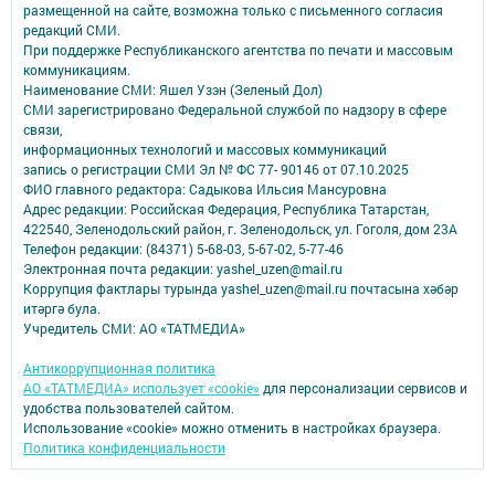
размещенной на сайте, возможна только с письменного согласия
редакций СМИ.
При поддержке Республиканского агентства по печати и массовым
коммуникациям.
Наименование СМИ: Яшел Узэн (Зеленый Дол)
СМИ зарегистрировано Федеральной службой по надзору в сфере
связи,
информационных технологий и массовых коммуникаций
запись о регистрации СМИ Эл № ФС 77- 90146 от 07.10.2025
ФИО главного редактора: Садыкова Ильсия Мансуровна
Адрес редакции: Российская Федерация, Республика Татарстан,
422540, Зеленодольский район, г. Зеленодольск, ул. Гоголя, дом 23А
Телефон редакции: (84371) 5-68-03, 5-67-02, 5-77-46
Электронная почта редакции: yashel_uzen@mail.ru
Коррупция фактлары турында yashel_uzen@mail.ru почтасына хәбәр
итәргә була.
Учредитель СМИ: АО «ТАТМЕДИА»
Антикоррупционная политика
АО «ТАТМЕДИА» использует «cookie»
для персонализации сервисов и
удобства пользователей сайтом.
Использование «cookie» можно отменить в настройках браузера.
Политика конфиденциальности