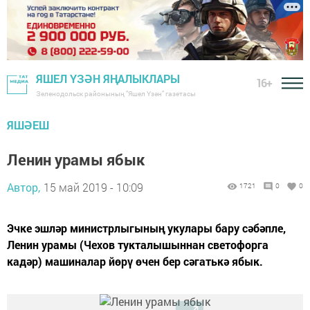
ЯШЕЛ ҮЗӘН ЯҢАЛЫКЛАРЫ
16+
Зеленодольск районының "Яшел Үзән" газетасы
ЯШӘЕШ
Ленин урамы ябык
Автор,
15 май 2019 - 10:09
1721
0
0
Эчке эшләр министрлыгының укулары бару сәбәпле,
Ленин урамы (Чехов тукталышыннан светофорга
кадәр) машиналар йөрү өчен бер сәгатькә ябык.