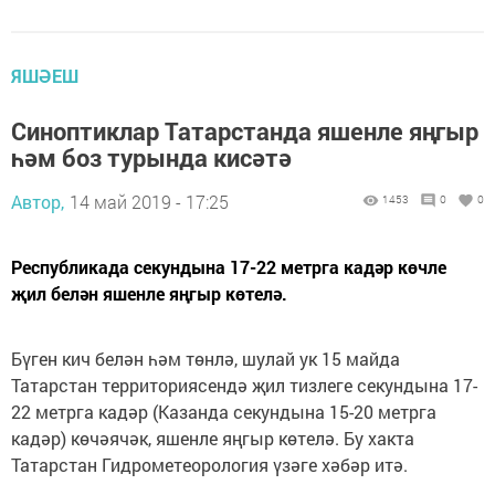
ЯШӘЕШ
Синоптиклар Татарстанда яшенле яңгыр
һәм боз турында кисәтә
Автор,
14 май 2019 - 17:25
1453
0
0
Республикада секундына 17-22 метрга кадәр көчле
җил белән яшенле яңгыр көтелә.
Бүген кич белән һәм төнлә, шулай ук 15 майда
Татарстан территориясендә җил тизлеге секундына 17-
22 метрга кадәр (Казанда секундына 15-20 метрга
кадәр) көчәячәк, яшенле яңгыр көтелә. Бу хакта
Татарстан Гидрометеорология үзәге хәбәр итә.