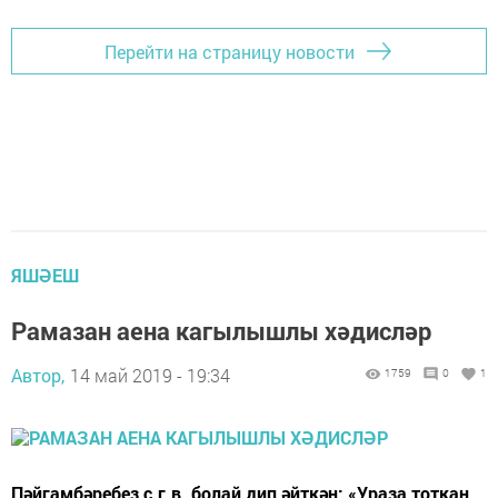
Перейти на страницу новости
ЯШӘЕШ
Рамазан аена кагылышлы хәдисләр
Автор,
14 май 2019 - 19:34
1759
0
1
Пәйгамбәребез с.г.в. болай дип әйткән: «Ураза тоткан