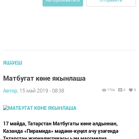
ЯШӘЕШ
Матбугат көне якынлаша
Автор,
15 май 2019 - 08:38
1724
0
0
17 майда, Татарстан Матбугаты көне алдыннан,
Казанда «Пирамида» мәдәни-күңел ачу үзәгендә
Татарстан журналистикасы һәм массмедиа