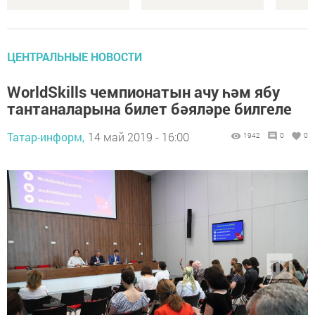
ЦЕНТРАЛЬНЫЕ НОВОСТИ
WorldSkills чемпионатын ачу һәм ябу
тантаналарына билет бәяләре билгеле
Татар-информ,
14 май 2019 - 16:00
1942
0
0