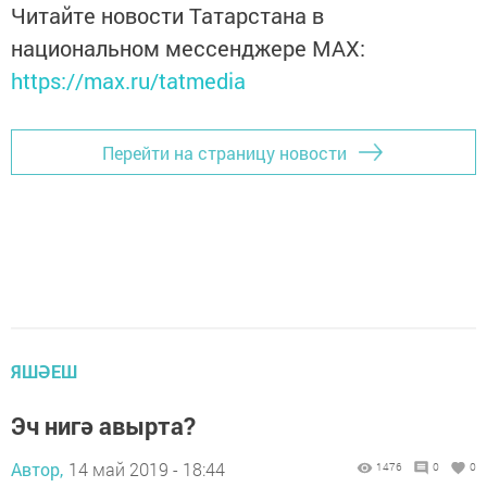
Читайте новости Татарстана в
национальном мессенджере MАХ:
https://max.ru/tatmedia
Перейти на страницу новости
ЯШӘЕШ
Эч нигә авырта?
Автор,
14 май 2019 - 18:44
1476
0
0