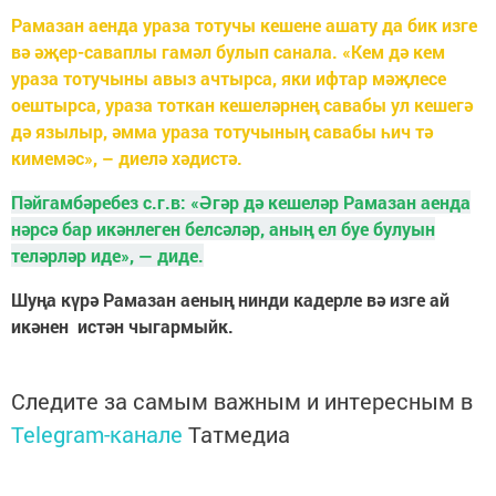
Рамазан аенда ураза тотучы кешене ашату да бик изге
вә әҗер-саваплы гамәл булып санала. «Кем дә кем
ураза тотучыны авыз ачтырса, яки ифтар мәҗлесе
оештырса, ураза тоткан кешеләрнең савабы ул кешегә
дә язылыр, әмма ураза тотучының савабы һич тә
кимемәс», – диелә хәдистә.
Пәйгамбәребез с.г.в: «Әгәр дә кешеләр Рамазан аенда
нәрсә бар икәнлеген белсәләр, аның ел буе булуын
теләрләр иде», — диде.
Шуңа күрә Рамазан аеның нинди кадерле вә изге ай
икәнен истән чыгармыйк.
Следите за самым важным и интересным в
Telegram-канале
Татмедиа