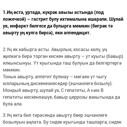
1.Иң өстә, уртада, күкрәк авызы астында (под
ложечкой) – гастрит булу ихтималына ишарәли. Шулай
ук, инфаркт билгесе дә булырга мөмкин (бигрәк тә
авырту уң кулга бирсә), яки аппендицит.
2.Уң як кабырга асты. Авырлык, косасы килү, уң
җилкәгә бирә торган кискен авырту – үт куыгы (бавыр)
ялкынсынуы. Үт куыгында таш булуын да белгертергә
мөмкин.
Тонык авырту, аппетит булмау – мөгаен үт чыгу
юлларының дискенезияседер (эшчәнлеге бозылу).
Мондый авырту, шулай ук, С гепатиты, А һәм В
гепатиты кискенләшүе, бавыр церрозы вакытында да
була ала.
3.Уң якта бил тирәсендә авырту бөер эшчәнлеге
бозылуын аңлата. Бу сидек куыгында ташларга, сидек