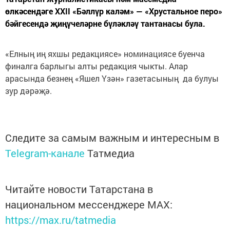
өлкәсендәге XXII «Бәллүр каләм» — «Хрус­тальное перо»
бәйгесендә җиңүчеләрне бүләкләү тантанасы була.
«Елның иң яхшы редакциясе» номинациясе буенча
финалга барлыгы алты редакция чыкты. Алар
арасында безнең «Яшел Үзән» газетасының да булуы
зур дәрәҗә.
Следите за самым важным и интересным в
Telegram-канале
Татмедиа
Читайте новости Татарстана в
национальном мессенджере MАХ:
https://max.ru/tatmedia