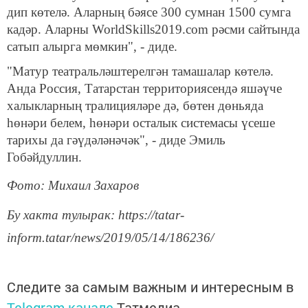
дип көтелә. Аларның бәясе 300 сумнан 1500 сумга
кадәр. Аларны WorldSkills2019.com рәсми сайтында
сатып алырга мөмкин", - диде.
"Матур театральләштерелгән тамашалар көтелә.
Анда Россия, Татарстан территориясендә яшәүче
халыкларның тралицияләре дә, бөтен дөньяда
һөнәри белем, һөнәри осталык системасы үсеше
тарихы да гәүдәләнәчәк", - диде Эмиль
Гобәйдуллин.
Фото: Михаил Захаров
Бу хакта тулырак: https://tatar-
inform.tatar/news/2019/05/14/186236/
Следите за самым важным и интересным в
Telegram-канале
Татмедиа