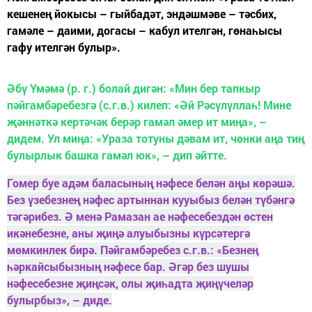
кешенең йокысы – гыйбадәт, эндәшмәве – тәсбих,
гамәле – даими, догасы – кабул ителгән, гөнаһысы
гафу ителгән булыр».
Әбү Үмәмә (р. г.) болай дигән: «Мин бер тапкыр
пәйгамбәребезгә (с.г.в.) килеп: «Әй Рәсүлүллаһ! Мине
җәннәткә кертәчәк берәр гамәл әмер ит миңа», –
дидем. Ул миңа: «Ураза тотуны дәвам ит, чөнки аңа тиң
булырлык башка гамәл юк», – дип әйтте.
Гомер буе адәм баласының нәфесе белән аңы көрәшә.
Без үзебезнең нәфес артыннан кууыбыз белән түбәнгә
тәгәрибез. Ә менә Рамазан ае нәфесебездән өстен
икәнебезне, аны җиңә алуыбызны күрсәтергә
мөмкинлек бирә. Пәйгамбәребез с.г.в.: «Безнең
һәркайсыбызның нәфесе бар. Әгәр без шушы
нәфесебезне җиңсәк, олы җиһадта җиңүчеләр
булырбыз», – диде.