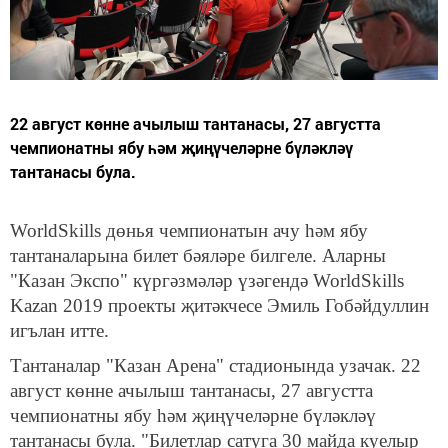
22 август көнне ачылыш тантанасы, 27 августта
чемпионатны ябу һәм җиңүчеләрне бүләкләү
тантанасы була.
WorldSkills дөнья чемпионатын ачу һәм ябу
тантаналарына билет бәяләре билгеле. Аларны
"Казан Экспо" күргәзмәләр үзәгендә WorldSkills
Kazan 2019 проекты җитәкчесе Эмиль Гобәйдуллин
игълан итте.
Тантаналар "Казан Арена" стадионында узачак. 22
август көнне ачылыш тантанасы, 27 августта
чемпионатны ябу һәм җиңүчеләрне бүләкләү
тантанасы була. "Билетлар сатуга 30 майда куелыр