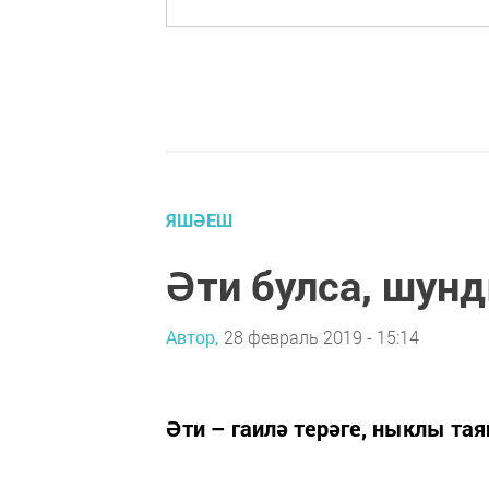
ЯШӘЕШ
Әти булса, шун
Автор,
28 февраль 2019 - 15:14
Әти – гаилә терәге, ныклы та