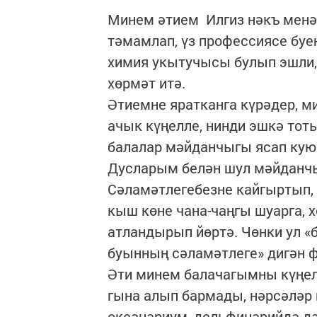
Минем әтием Илгиз нәкъ менә
тәмамлап, үз профессиясе буе
химия укытучысы булып эшли,
хөрмәт итә.
Әтиемне яратканга күрәдер, ми
ачык күңелле, нинди эшкә тот
балалар мәйданчыгы ясап кую
Дусларым белән шул мәйданчы
Сәламәтлегебезне кайгыртып, ә
кыш көне чана-чаңгы шуарга, х
атландырып йөртә. Чөнки ул 
буынның сәламәтлеге» дигән 
Әти минем балачагымны күңелл
гына алып бармады, нәрсәләр 
океанариум, дельфинарийда да