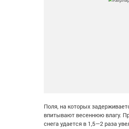
Поля, на которых задерживает
впитывают весеннюю влагу. 
снега удается в 1,5—2 раза ув