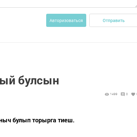
Отправить
Авторизоваться
дый булсын
1499
0
яныч булып торырга тиеш.