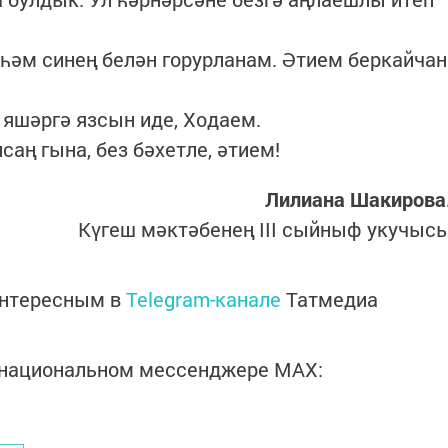
 һәм синең белән горурланам. Әтием беркайчан
ә яшәргә язсын иде, Ходаем.
саң гына, без бәхетле, әтием!
Лилиана Шакирова
Күгеш мәктәбенең III сыйныф укучыс
интересным в
Telegram-канале
Татмедиа
в национальном мессенджере MАХ: