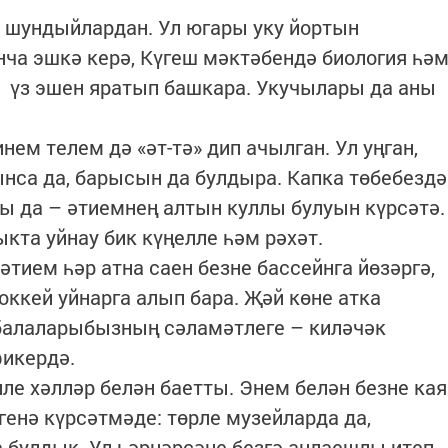
 шундыйлардан. Ул югары уку йортын
нча эшкә керә, Күгеш мәктәбендә биология һә
 үз эшен яратып башкара. Укучылары да аны
нем телем дә «әт-тә» дип ачылган. Ул уңган,
ынса да, барысын да булдыра. Капка төбебездә
ы да – әтиемнең алтын куллы булуын күрсәтә.
кта уйнау бик күңелле һәм рәхәт.
тием һәр атна саен безне бассейнга йөзәргә,
оккей уйнарга алып бара. Җәй көне атка
«балаларыбызның сәламәтлеге – киләчәк
фикердә.
е хәлләр белән баетты. Энем белән безне кая
генә күрсәтмәде: төрле музейларда да,
 булдык. Ул һәрнәрсәне безгә аңлаешлы итеп