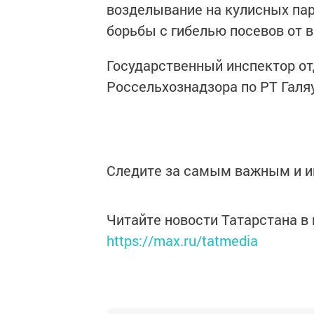
возделывание на кулисных пар
борьбы с гибелью посевов от 
Государственный инспектор от
Россельхознадзора по РТ Галяу
Следите за самым важным и 
Читайте новости Татарстана 
https://max.ru/tatmedia