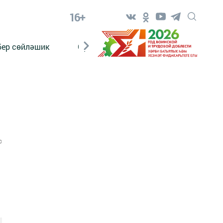
16+
бер сөйләшик
Сүз тарихы
Яшь хәбәрче
0