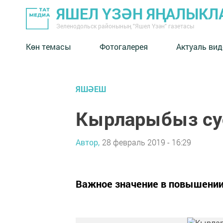
ЯШЕЛ ҮЗӘН ЯҢАЛЫКЛ
Зеленодольск районының "Яшел Үзән" газетасы
Көн темасы
Фотогалерея
Актуаль вид
ЯШӘЕШ
Кырларыбыз су
Автор,
28 февраль 2019 - 16:29
Важное значение в повышении