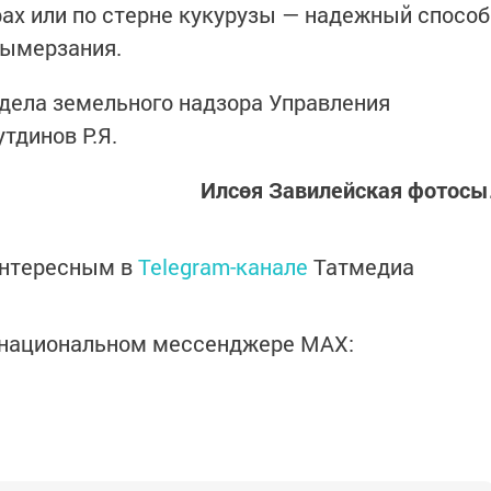
ах или по стерне кукурузы — надежный способ
вымерзания.
дела земельного надзора Управления
тдинов Р.Я.
Илсөя Завилейская фотосы
интересным в
Telegram-канале
Татмедиа
в национальном мессенджере MАХ: