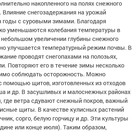
лнительно накопленного на полях снежного
а. Влияние снегозадержания на урожай
в годы с суровыми зимами. Благодаря
зко уменьшаются колебания температуры в
и небольшом увеличении глубины снежного
ьно улучшается температурный режим почвы. В
жание проводят снегопахами на полозьях,
ли. Повторяют его в течение зимы несколько
димо соблюдать осторожность. Можно
с помощью щитов, изготовленных из отходов
а и др. В засушливых и малоснежных районах
м, где ветра сдувают снежный покров, важный
исные щиты. В качестве кулисных растений
чник, сорго, белую горчицу и др. Эти культуры
дине или конце июля). Таким образом,