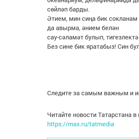
сөйләп барды.
Әтием, мин сиңа бик сокланам
да авырма, әнием белән
сау-сәламәт булып, тигезлект
Без сине бик яратабыз! Син бул
Следите за самым важным и 
Читайте новости Татарстана 
https://max.ru/tatmedia