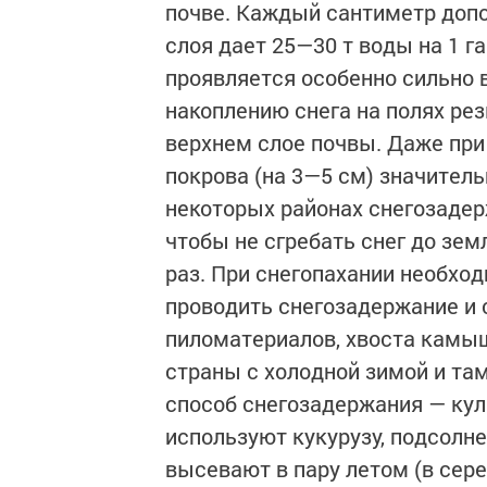
почве. Каждый сантиметр допо
слоя дает 25—30 т воды на 1 г
проявляется особенно сильно 
накоплению снега на полях ре
верхнем слое почвы. Даже пр
покрова (на 3—5 см) значител
некоторых районах снегозадер
чтобы не сгребать снег до зем
раз. При снегопахании необхо
проводить снегозадержание и 
пиломатериалов, хвоста камыш
страны с холодной зимой и та
способ снегозадержания — кул
используют кукурузу, подсолне
высевают в пару летом (в сере