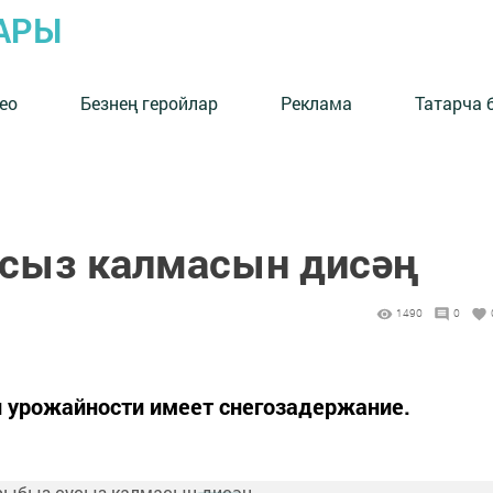
АРЫ
ео
Безнең геройлар
Реклама
Татарча 
сыз калмасын дисәң
1490
0
 урожайности имеет снегозадержание.