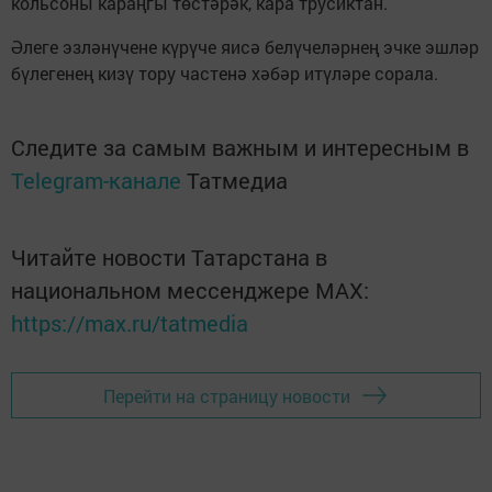
кольсоны караңгы төстәрәк, кара трусиктан.
Әлеге эзләнүчене күрүче яисә белүчеләрнең эчке эшләр
бүлегенең кизү тору частенә хәбәр итүләре сорала.
Следите за самым важным и интересным в
Telegram-канале
Татмедиа
Читайте новости Татарстана в
национальном мессенджере MАХ:
https://max.ru/tatmedia
Перейти на страницу новости