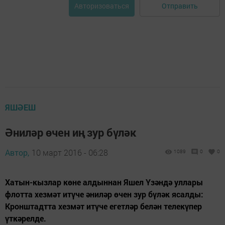
Отправить
Авторизоваться
ЯШӘЕШ
Әниләр өчен иң зур бүләк
Автор,
10 март 2016 - 06:28
1089
0
0
Хатын-кызлар көне алдыннан Яшел Үзәндә уллары
флотта хезмәт итүче әниләр өчен зур бүләк ясалды:
Кронштадтта хезмәт итүче егетләр белән телекүпер
үткәрелде.