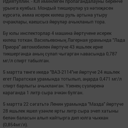
Идиятуллин. - Юл иминлеген пропагандалауны беренче
урынга куябыз. Мондый тикшерүләр үз нәтиҗәсен
күрсәтә, әмма исерек килеш руль артына утыру
очраклары, каешсыз йөрүләр ачыкланып тора.
Бу юлы инспекторлар 4 машина йөртүчене исерек
килеш тоткан. Васильевоның Лагерная урамында "Лада
Приора" автомобилен йөртүче 43 яшьлек ирне
тикшергәндә аның сулап чыгарган һавасында 0,787
мг/л спирт табылган.
5 мартта төнге икедә "ВАЗ-2114"не йөртүче 24 яшьлек
егет Паратская урамында тотылып, аңарда 0,471 мг/л
спирт барлыгы ачыкланган. Үзенең сүзләренә
караганда 1 литр сыра эчкән булган.
5 мартта 22 сәгатьтә Ленин урамында "Мазда" йөртүче
28 яшьлек яшел үзәнле ярты литр сыра эчеп хатыны
белән баласын алып кайтырга дип юлга чыккан
(0,854мг/л).