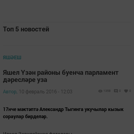
Топ 5 новостей
ЯШӘЕШ
Яшел Үзән районы буенча парламент
дәресләре уза
Автор,
10 февраль 2016 - 12:03
1358
0
0
17нче мәктәптә Александр Тыгинга укучылар кызык
сораулар бирделәр.
Илсөя Завилейская фотолары.