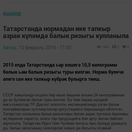
ЯШӘЕШ
Татарстанда нормадан ике тапкыр
азрак күләмдә балык ризыгы кулланыла
Автор,
10 февраль 2016 - 11:30
1462
0
0
2015 елда Татарстанда һәр кешегә 10,5 килограмм
балык һәм балык ризыгы туры килгән. Норма буенча
әлеге сан ике тапкыр күбрәк булырга тиеш.
СССР вакытында илдәге һәр кеше башына елына 24 килограммнан
да аз булмаган балык туры килгән. Бу һәм башка шундый
мәгълүматлар ТР Дәүләт алкоголь инспекциясендә узган балык
консерваларын кулланучылар дегустациясе барышында әйтелгән.
Татарстан халкының балык ризыклары белән азрак туклана башлавы,
иң беренче чиратта, әлеге төр продукциягә бәя арту белән бәйләп
аңлатыла. Татарстан Идел һәм Чулман елгасы яры буенда урнашса
да, балык запасының сизелерлек кимүе дә йогынты ясамый