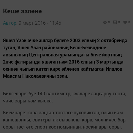
Кеше эзләнә
Автор,
9 март 2016 - 11:45
0
0
0
Яшел Үзән эчке эшләр бүлеге 2003 елның 2 октябрендә
туган, Яшел Үзән районының Бело-Безводное
авылының Центральная урамындагы 5нче йортның
2нче фатирында яшәгән һәм 2016 елның 3 мартында
өеннән чыгып китеп кире әйләнеп кайтмаган Илалов
Максим Николаевичны эзли.
Билгеләре: буе 140 сантиметр, күзләре зәңгәрсу төстә,
чәче сары һәм кыска.
Киемнәре: кара зәңгәр төстәге пуховиктан, озын һәм
капюшонлы, свитеры ак сызыклы кара, молниясе бар,
соры төстәге спорт костюмыннан, носкилары соры,