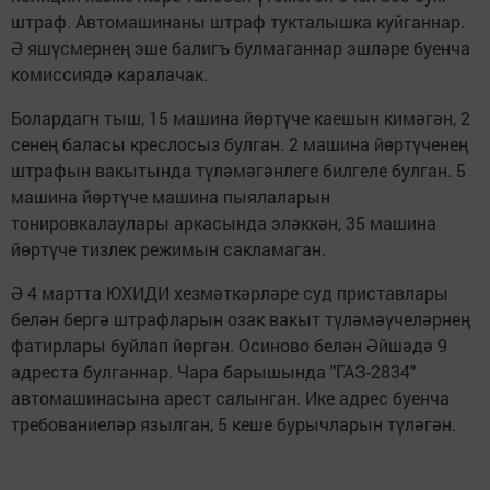
штраф. Автомашинаны штраф тукталышка куйганнар.
Ә яшүсмернең эше балигъ булмаганнар эшләре буенча
комиссиядә каралачак.
Болардагн тыш, 15 машина йөртүче каешын кимәгән, 2
сенең баласы креслосыз булган. 2 машина йөртүченең
штрафын вакытында түләмәгәнлеге билгеле булган. 5
машина йөртүче машина пыялаларын
тонировкалаулары аркасында эләккән, 35 машина
йөртүче тизлек режимын сакламаган.
Ә 4 мартта ЮХИДИ хезмәткәрләре суд приставлары
белән бергә штрафларын озак вакыт түләмәүчеләрнең
фатирлары буйлап йөргән. Осиново белән Әйшәдә 9
адреста булганнар. Чара барышында "ГАЗ-2834"
автомашинасына арест салынган. Ике адрес буенча
требованиеләр язылган, 5 кеше бурычларын түләгән.