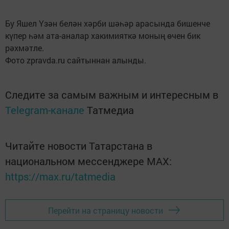
Бу Яшел Үзән белән хәрби шәһәр арасында бишенче
күпер һәм ата-аналар хакимияткә моның өчен бик
рәхмәтле.
Фото zpravda.ru сайтыннан алынды.
Следите за самым важным и интересным в
Telegram-канале
Татмедиа
Читайте новости Татарстана в
национальном мессенджере MАХ:
https://max.ru/tatmedia
Перейти на страницу новости