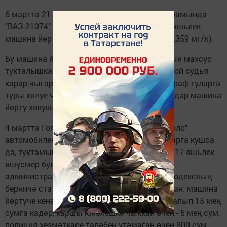
6 мартта 21 сәгать 25 минутта Сәйдәшев урамында
"ВАЗ-21074" автомобилен туктатасалар, 39 яшьлек
машина йөртүче дә исерек булып чыккан (1,359 мг/л).
Бу машина йөртүчеләрнең автомашиналарын махсус
тукталышка куйганнар. Хәзер аларга мировой судья
карар чыгарса, кайберләренә 30000 сум штраф түләргә
туры килүе яисә ел ярымнан алып 2 елга кадәр машина
йөртү хокукыннан мәхрүм ителүләре бар.
4 мартта Гоголь урамында "Фольксваген Поло"
автомобилен йөртүче ДПС хезмәткәре туктарга кушса
да, туктамыйча узып киткән. Руль артында 17 яшьлек
яшүсмер булып чыккан. Әлеге факт буенча
административ хокук бозулар турындагы Кодексның
берничә статьясы буенча штрафлар каралган: машина
йөртүче кенәгәсе булмаган өчен - 5 меңнән алып 15 мең
сумга кадәр, каршы юнәлешкә чыккан өчен - 5 мең сум,
полиция хезмәткәре таләбен үтәмәгән өчен 800 сум