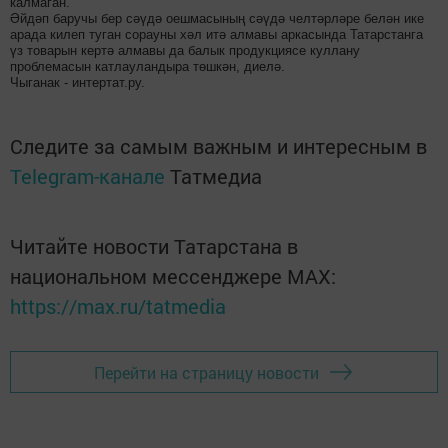
калмаган.
Әйдәп баручы бер сәүдә оешмасының сәүдә челтәрләре белән ике
арада килеп туган сорауны хәл итә алмавы аркасында Татарстанга
үз товарын кертә алмавы да балык продукциясе куллану
проблемасын катлауландыра төшкән, диелә.
Чыганак - интертат.ру.
Следите за самым важным и интересным в
Telegram-канале
Татмедиа
Читайте новости Татарстана в
национальном мессенджере MАХ:
https://max.ru/tatmedia
Перейти на страницу новости