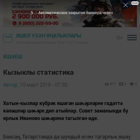
5
Автоматическое закрытие баннера через
ЯШЕЛ ҮЗӘН ЯҢАЛЫКЛАРЫ
16+
Зеленодольск районының "Яшел Үзән" газетасы
ЯШӘЕШ
Кызыклы статистика
Автор,
10 март 2016 - 07:30
877
0
0
Хатын-кызлар күбрәк яшәгән шәһәрләрне гадәттә
кәләшләр шәһәре дип атыйлар. Совет заманында бу
ярлык Иваново шәһәренә тагылган иде.
Баксаң, Татарстанда да шундый исем тагарлык яшәү