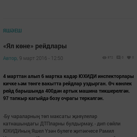
ЯШӘЕШ
«Ял көне» рейдлары
Автор,
9 март 2016 - 12:50
872
0
0
4 марттан алып 6 мартка кадәр ЮХИДИ инспекторлары
кичке һәм төнге вакытта рейдлар уздырган. Өч көнлек
рейд барышында 400дән артык машина тикшерелгән.
97 тапкыр кагыйдә бозу очрагы теркәлгән.
-Бу чараларның төп максаты җәяүлеләр
катнашындагы ДТПларны булдырмау, - дип сөйли
ЮХИДИның Яшел Үзән бүлеге җитәкчесе Рамил