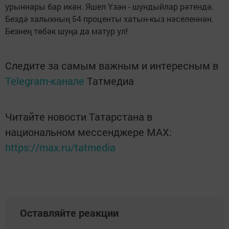
урыннары бар икән. Яшел Үзән - шундыйлар рәтендә.
Бездә халыкның 54 проценты хатын-кыз нәселеннән.
Безнең төбәк шуңа да матур ул!
Следите за самым важным и интересным в
Telegram-канале
Татмедиа
Читайте новости Татарстана в
национальном мессенджере MАХ:
https://max.ru/tatmedia
Оставляйте реакции