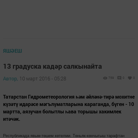
ЯШӘЕШ
13 градуска кадәр салкынайта
Автор,
10 март 2016 - 05:28
759
0
0
Татарстан Гидрометеорология һәм әйләнә-тирә мохитне
күзәтү идарәсе мәгълүматларына караганда, бүген - 10
мартта, аязучан болытлы һава торышы хакимлек
итәчәк.
Республикада явым-төшем көтелми. Төньяк-көнчыгыш тарафтан