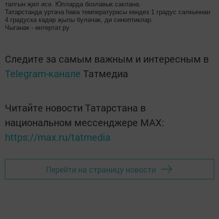
талгын җил исә. Юлларда бозлавык саклана.
Татарстанда уртача һава температурасы көндез 1 градус салкыннан
4 градуска кадәр җылы булачак, ди синоптиклар.
Чыганак - интертат.ру
Следите за самым важным и интересным в
Telegram-канале
Татмедиа
Читайте новости Татарстана в
национальном мессенджере MАХ:
https://max.ru/tatmedia
Перейти на страницу новости