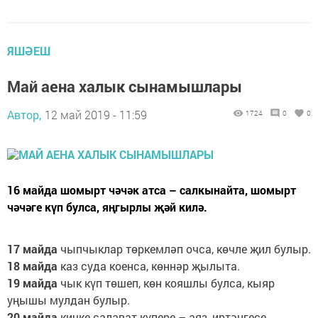
ЯШӘЕШ
Май аена халык сынамышлары
Автор,
12 май 2019 - 11:59
1724
0
0
16 майда шомырт чәчәк атса – салкынайта, шомырт
чәчәге күп булса, яңгырлы җәй килә.
17 майда
чыпчыклар төркемләп очса, көчле җил булыр.
18 майда
каз суда коенса, көннәр җылыта.
19 майда
чык күп төшеп, көн кояшлы булса, кыяр
уңышы мулдан булыр.
20 майда
кичке салават күпере – аяз, иртәнгесе