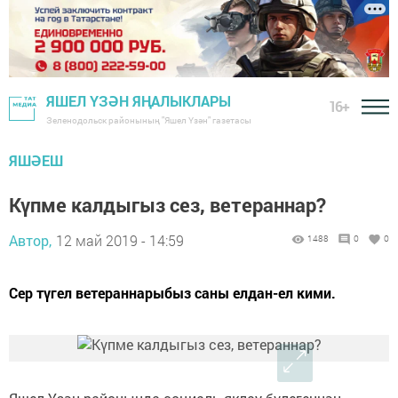
ЯШЕЛ ҮЗӘН ЯҢАЛЫКЛАРЫ
16+
Зеленодольск районының "Яшел Үзән" газетасы
ЯШӘЕШ
Күпме калдыгыз сез, ветераннар?
Автор,
12 май 2019 - 14:59
1488
0
0
Сер түгел ветераннарыбыз саны елдан-ел кими.