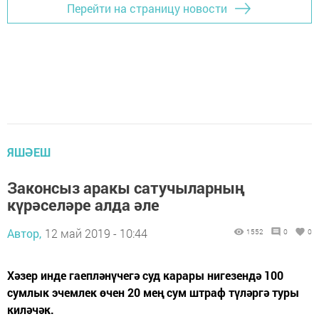
Перейти на страницу новости
ЯШӘЕШ
Законсыз аракы сатучыларның
күрәселәре алда әле
Автор,
12 май 2019 - 10:44
1552
0
0
Хәзер инде гаепләнүчегә суд карары нигезендә 100
сумлык эчемлек өчен 20 мең сум штраф түләргә туры
киләчәк.