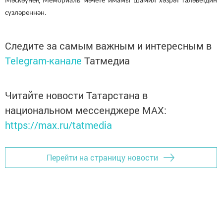
Мәскәүнең Мемориаль мәчете имамы Шамил хәзрәт Галәветдин
сүзләреннән.
Следите за самым важным и интересным в
Telegram-канале
Татмедиа
Читайте новости Татарстана в
национальном мессенджере MАХ:
https://max.ru/tatmedia
Перейти на страницу новости