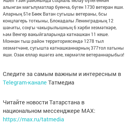
Яшел Үзән районында социаль яклау бүлегеннән
алынган мәгълүматлар буенча, бүген 1730 ветеран яши.
Аларның 51е Бөек Ватан сугышы ветераны, 6сы
концлагерь тоткыны, Блокадалы Ленинградның 12
шаһиты, соңгы чакырылышның 6 хәрби хезмәткәре,
һәм Венгер вакыйгаларында катнашкан 11 кеше.
Моннан тыш район территориясендә 1278 тыл
хезмәтчәне, сугышта катнашканнарның 377тол хатыны
яши. Озак еллар яшәгез әле, хөрмәтле ветераннарыбыз!
Следите за самым важным и интересным в
Telegram-канале
Татмедиа
Читайте новости Татарстана в
национальном мессенджере MАХ:
https://max.ru/tatmedia