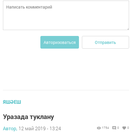
Отправить
Авторизоваться
ЯШӘЕШ
Уразада туклану
Автор,
12 май 2019 - 13:24
1754
0
0