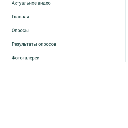
Актуальное видео
Главная
Опросы
Результаты опросов
Фотогалереи
СОУТ
Документлар
Төрле темалар