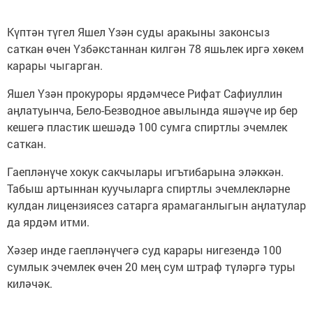
Күптән түгел Яшел Үзән суды аракыны законсыз
саткан өчен Үзбәкстаннан килгән 78 яшьлек иргә хөкем
карары чыгарган.
Яшел Үзән прокуроры ярдәмчесе Рифат Сафиуллин
аңлатуынча, Бело-Безводное авылында яшәүче ир бер
кешегә пластик шешәдә 100 сумга спиртлы эчемлек
саткан.
Гаепләнүче хокук сакчылары игътибарына эләккән.
Табыш артыннан куучыларга спиртлы эчемлекләрне
кулдан лицензиясез сатарга ярамаганлыгын аңлатулар
да ярдәм итми.
Хәзер инде гаепләнүчегә суд карары нигезендә 100
сумлык эчемлек өчен 20 мең сум штраф түләргә туры
киләчәк.