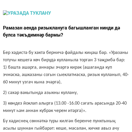
Рамазан аенда ризыклануга багышланган нинди дә
булса тәкъдимнәр бармы?
Бер хәдистә бу хакта берничә файдалы киңәш бар. «Уразаны
тотучы кешегә көч бирүдә кулланыла торган 3 тәҗрибә бар:
1) башта ашарга, аннары эчәргә кирәк (ашаганда күп
эчмәскә, ашказаны согын сыеклатмаска, ризык кулланып, 40-
60 минут узгач кына эчәргә),
2) сәхәр вакытында азыкны куллану,
3) көндез йоклап алырга (13.00 -16.00 сәгать арасында 20-40
минут һәм аннан күбрәк черем итәргә)».
Бу хәдиснең сөннәткә туры килгән беренче пунктының
асылы шуннан гыйбарәт: кеше, мәсәлән, кичке авыз ачу