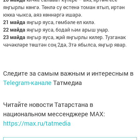
яңгырлы көнгә. Төнлә су өстенә томан ятып, иртән
юкка чыкса, аяз көннәргә ишарә.
21 майда
яңгыр яуса, гөмбәле ел килә.
22 майда
яңгыр яуса, бодай һәм арыш уңар.
23 майда
яңгыр яуса, җәй яңгырлы килер. Тузганак
чәчәкләре төштән соң 2дә, 3тә ябылса, яңгыр явар.
Следите за самым важным и интересным в
Telegram-канале
Татмедиа
Читайте новости Татарстана в
национальном мессенджере MАХ:
https://max.ru/tatmedia