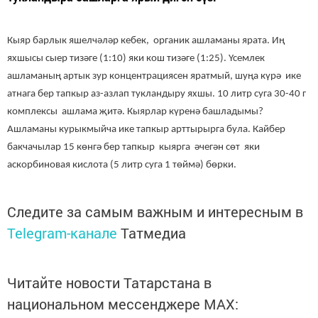
Кыяр барлык яшелчәләр кебек, органик ашламаны ярата. Иң
яхшысы сыер тизәге (1:10) яки кош тизәге (1:25). Үсемлек
ашламаның артык зур концентрациясен яратмый, шуңа күрә ике
атнага бер тапкыр аз-азлап тукландыру яхшы. 10 литр суга 30-40 г
комплексы ашлама җитә. Кыярлар күренә башладымы?
Ашламаны курыкмыйча ике тапкыр арттырырга була. Кайбер
бакчачылар 15 көнгә бер тапкыр кыярга әчегән сөт яки
аскорбиновая кислота (5 литр суга 1 төймә) бөрки.
Следите за самым важным и интересным в
Telegram-канале
Татмедиа
Читайте новости Татарстана в
национальном мессенджере MАХ: