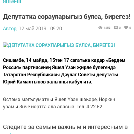
ЯШӘЕШ
Депутатка сорауларыгыз булса, бирегез!
Автор,
12 май 2019 - 09:20
1453
0
0
Сишәмбе, 14 майда, 15тән 17 сәгатькә кадәр «Бердәм
Россия» партиясенең Яшел Үзән җирле бүлегендә
Татарстан Республикасы Дәүләт Советы депутаты
Юрий Камалтынов халыкны кабул итә.
Өстәмә мәгълүматны Яшел Үзән шәһәре, Норкин
урамы 3нче йортта ала аласыз. Тел. 4-22-52.
Следите за самым важным и интересным в