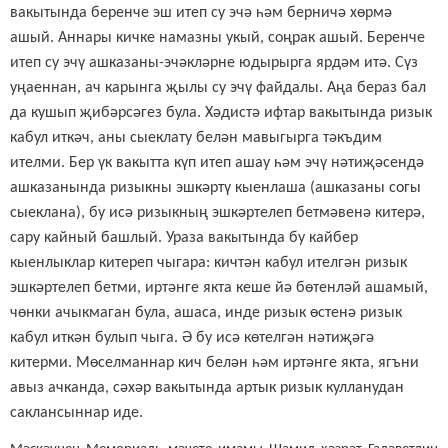
вакытында беренче эш итеп су эчә һәм берничә хөрмә
ашый. Аннары кичке намазны укый, соңрак ашый. Беренче
итеп су эчү ашказаны-эчәкләрне юдырырга ярдәм итә. Сүз
уңаеннан, ач карынга җылы су эчү файдалы. Аңа бераз бал
да кушып җибәрсәгез була. Хәдистә ифтар вакытында ризык
кабул иткәч, аны сыеклату белән мавыгырга тәкъдим
ителми. Бер үк вакытта күп итеп ашау һәм эчү нәтиҗәсендә
ашказанында ризыкны эшкәртү кыенлаша (ашказаны согы
сыеклана), бу исә ризыкның эшкәртелеп бетмәвенә китерә,
сару кайный башлый. Ураза вакытында бу кайбер
кыенлыклар китереп чыгара: кичтән кабул ителгән ризык
эшкәртелеп бетми, иртәнге якта кеше йә бөтенләй ашамый,
чөнки ачыкмаган була, ашаса, инде ризык өстенә ризык
кабул иткән булып чыга. Ә бу исә көтелгән нәтиҗәгә
китерми. Мөселманнар кич белән һәм иртәнге якта, ягъни
авыз ачканда, сәхәр вакытында артык ризык кулланудан
саклансыннар иде.