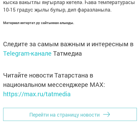
кыска вакытлы яңгырлар көтелә. Һава температурасы
10-15 градус җылы булыр, дип фаразланыла.
Материал интертат.ру сайтыннан алынды.
Следите за самым важным и интересным в
Telegram-канале
Татмедиа
Читайте новости Татарстана в
национальном мессенджере MАХ:
https://max.ru/tatmedia
Перейти на страницу новости