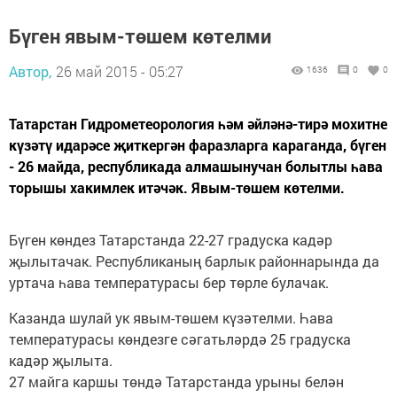
Бүген явым-төшем көтелми
Автор,
26 май 2015 - 05:27
1636
0
0
Татарстан Гидрометеорология һәм әйләнә-тирә мохитне
күзәтү идарәсе җиткергән фаразларга караганда, бүген
- 26 майда, республикада алмашынучан болытлы һава
торышы хакимлек итәчәк. Явым-төшем көтелми.
Бүген көндез Татарстанда 22-27 градуска кадәр
җылытачак. Республиканың барлык районнарында да
уртача һава температурасы бер төрле булачак.
Казанда шулай ук явым-төшем күзәтелми. Һава
температурасы көндезге сәгатьләрдә 25 градуска
кадәр җылыта.
27 майга каршы төндә Татарстанда урыны белән