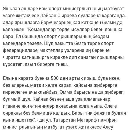
Яшьләр эшләре һәм спорт министрлыгының мат­бугат
үзәге җитәкчесе Ләйсән Сыраева сүзләренә караганда,
алар ярышларга йөрүчеләрнең кая киткәнен белми дә
кала икән. "Командалар төрле ысуллар белән ярышка
бара. Ел башында спорт ярышларының бер­дәм
календаре төзелә. Шул вакытта безгә төрле спорт
федерацияләре, мәктәпләр үзләренә иң беренче
чиратта катнашырга кирәкле дип санаган ярышларны
күрсә­теп, язып бирергә тиеш.
Елына каратэ буенча 500 дән артык ярыш була икән,
без аларны, матди хәлгә карап, кайсына җи­бәрергә
кирәклеген ачыклыйбыз. Әмма барысына да җибәреп
булмый шул. Кайчак безнең аша уза алмаганнар
иганәче яки әти-әниләр акчасына юлга чыга. Әлеге
очракны без белми дә калдык. Бары тик фаҗига булгач
кына ишеттек", - ди ул. Татарстан Мәгариф һәм фән
министр­лыгының матбугат үзәге җитәкчесе Алсу