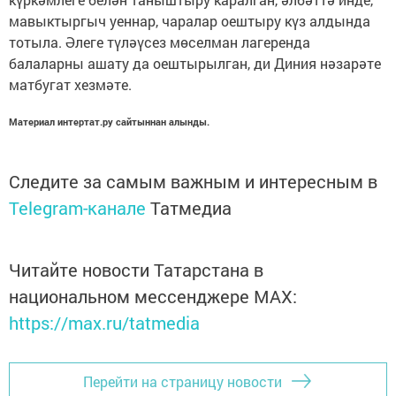
мавыктыргыч уеннар, чаралар оештыру күз алдында
тотыла. Әлеге түләүсез мөселман лагеренда
балаларны ашату да оештырылган, ди Диния нәзарәте
матбугат хезмәте.
Материал интертат.ру сайтыннан алынды.
Следите за самым важным и интересным в
Telegram-канале
Татмедиа
Читайте новости Татарстана в
национальном мессенджере MАХ:
https://max.ru/tatmedia
Перейти на страницу новости