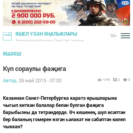
ЯШЕЛ ҮЗӘН ЯҢАЛЫКЛАРЫ
16+
Зеленодольск районының "Яшел Үзән" газетасы
ЯШӘЕШ
Күп сораулы фаҗига
Автор,
26 май 2015 - 07:30
1076
0
0
Казаннан Санкт-Петербургка каратэ ярышларына
чыгып киткән балалар белән булган фаҗига
барыбызны да тетрәндерде. Өч ке­шенең, шул исәптән
бер баланың гомерен өзгән һәлакәт ни сәбәптән килеп
чыккан?