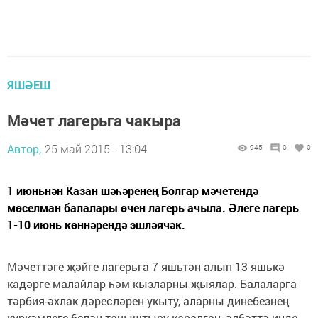
ЯШӘЕШ
Мәчет лагерьга чакыра
Автор,
25 май 2015 - 13:04
945
0
0
1 июньнән Казан шәһәренең Болгар мәчетендә
мөселман балалары өчен лагерь ачыла. Әлеге лагерь
1-10 июнь көннәрендә эшләячәк.
Мәчеттәге җәйге лагерьга 7 яшьтән алып 13 яшькә
кадәрге малайлар һәм кызларны җыялар. Балаларга
тәрбия-әхлак дәресләрен укыту, аларны динебезнең
күркәмлеге белән таныштыру каралган, әлбәттә инде,