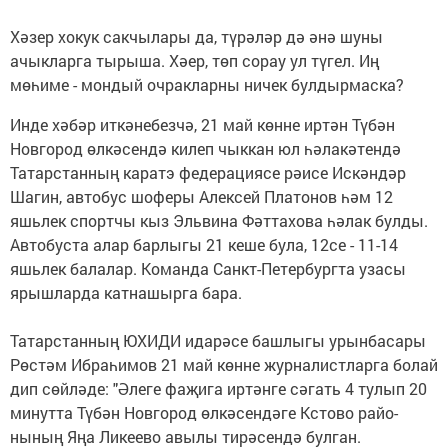
Хәзер хокук сакчылары да, түрәләр дә әнә шуны
ачыкларга тырыша. Хәер, төп сорау ул түгел. Иң
мөһиме - мондый очракларны ничек булдырмаска?
Инде хәбәр иткәнебезчә, 21 май көнне иртән Түбән
Новгород өлкәсендә килеп чыккан юл һә­ла­кәтендә
Татарстанның каратэ федерациясе рәисе Искәндәр
Шагин, автобус шоферы Алексей Платонов һәм 12
яшьлек спортчы кыз Эльвина Фәттахова һәлак булды.
Автобуста алар барлыгы 21 кеше була, 12се - 11-14
яшьлек балалар. Команда Санкт-Петербургта узасы
ярышларда катнашырга бара.
Татарстанның ЮХИДИ идарәсе башлыгы урынбасары
Рөстәм Ибраһимов 21 май көнне журналистларга болай
дип сөйләде: "Әлеге фаҗига иртәнге сәгать 4 тулып 20
минутта Түбән Новгород өлкәсендәге Кстово райо­
нының Яңа Ликеево авылы тирәсендә булган.