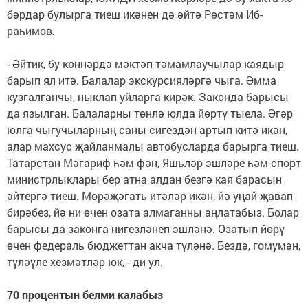
бәрдар булырга тиеш икә­нен дә әйтә Рөстәм Иб­
раһимов.
- Әйтик, бу көннәрдә мәктәп тәмамлаучылар каядыр
барып ял итә. Балалар экскурсияләргә чыга. Әмма
кузгалганчы, ныклап уйларга кирәк. Законда барысы
да язылган. Балаларны төнлә юлда йөртү тыела. Әгәр
юлга чыгучы­ларның саны сигездән артып китә икән,
алар махсус җайлан­малы автобусларда барырга тиеш.
Татарстан Мәгариф һәм фән, Яшьләр эшләре һәм спорт
министрлыклары бер атна алдан безгә кая барасын
әйтергә тиеш. Мөрәҗәгать итәләр икән, йә уңай җавап
бирәбез, йә ни өчен озата алмаганны аңлатабыз. Болар
барысы да законга нигезләнеп эш­ләнә. Озатып йөрү
өчен федераль бюджеттан акча тү­ләнә. Бездә, гомумән,
түләү­ле хезмәтләр юк, - ди ул.
70 процентын белми калабыз