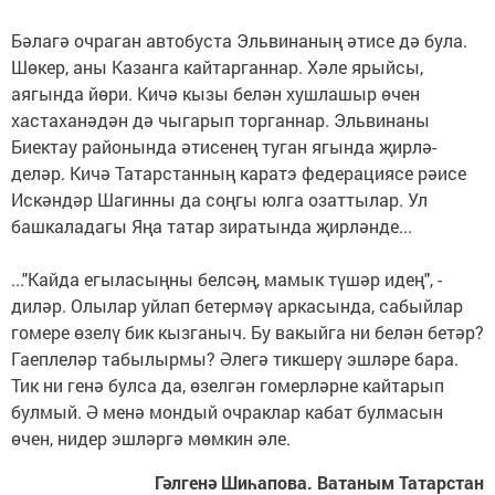
Бәлагә очраган автобуста Эльвинаның әтисе дә була.
Шөкер, аны Казанга кайтарганнар. Хәле ярыйсы,
аягында йөри. Кичә кызы белән хушлашыр өчен
хастаханә­дән дә чыгарып торганнар. Эльвинаны
Биектау районында әтисе­нең туган ягында җирлә­
деләр. Кичә Татар­станның каратэ федерациясе рәисе
Искән­дәр Шагинны да соңгы юлга озаттылар. Ул
башкаладагы Яңа татар зиратында җир­ләнде...
..."Кайда егыласыңны белсәң, мамык түшәр идең", -
диләр. Олылар уйлап бе­термәү аркасында, сабыйлар
гомере өзелү бик кызганыч. Бу вакыйга ни белән бетәр?
Гаеплеләр табылырмы? Әлегә тикшерү эшләре бара.
Тик ни генә булса да, өзелгән гомерләрне кайтарып
булмый. Ә менә мондый очраклар кабат булмасын
өчен, нидер эшләргә мөмкин әле.
Гәлгенә Шиһапова. Ватаным Татарстан