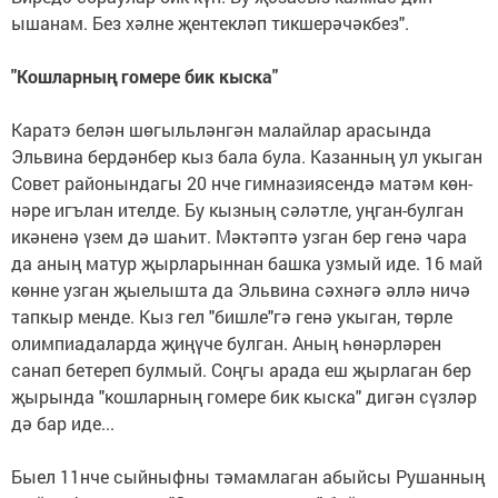
ышанам. Без хәлне җен­текләп тик­шерәчәкбез".
"Кошларның гомере бик кыска"
Каратэ белән шөгыль­ләнгән малайлар арасында
Эльвина бердәнбер кыз бала була. Казанның ул укыган
Совет районындагы 20 нче гимназиясендә матәм көн­
нәре игълан ителде. Бу кыз­ның сәләтле, уңган-булган
икәненә үзем дә шаһит. Мәктәптә узган бер генә чара
да аның матур җыр­ла­рыннан башка узмый иде. 16 май
көнне узган җые­лышта да Эльвина сәхнәгә әллә ничә
тапкыр менде. Кыз гел "бишле"гә генә укыган, төрле
олимпиадаларда җиңүче булган. Аның һө­нәрләрен
санап бетереп булмый. Соңгы арада еш җырлаган бер
җырында "кошларның гомере бик кыска" дигән сүзләр
дә бар иде...
Быел 11нче сыйныфны тәмамлаган абыйсы Рушан­ның