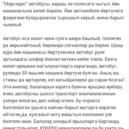
"Мерседес" автобусы, каршы як полосага чыгып, йөк
машинасына килеп бәрелә. Йөк автомобиле йөртүчесе
фа­җигане булдырмаска тырышып карый, әмма барып
чыкмый.
Автобус исә кинәт кенә сулга каера башлый, тизлеген
дә акрынайтмый, бернинди сигналлар да бирми. Шуңа
күрә йөк машинасы йөртүчесенә автобус руле
артындагы шофер йоклап киткән кебек тоела. Безгә
килеп ирешкән мәгълү­мат­лар­га караганда, автобус
рулен­дә 50 яшьлек машина йөр­түче булган. Аның эш
стажы да җитәрлек, юл ка­гыйдә­ләрен дә сирәк бозган".
Әти-әниләр, балаларын каратэ буенча ярышка җи­бәрү
өчен, автобусны шәх­си транспорт компания­сен­нән
үзләре яллаган, дип хәбәр ителә. Бу очракта
билгеләнгән урынга кайчан барып җитәргә кирәген
әйтәсең дә, кузгалып китү вакытын компания үзе
билгели икән. Балалар мондый ярышларга барганда,
министрлыклар, ЮХИДИ хез­мәткәрләре дә бу хакта хә­