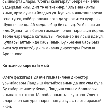
сыйныфташлары, "Соң­гы кыңгырау" бәйрәмен әллә
уздырмыйкмы, дип тә әйткәннәр. "Эльвина - якты
янып, иртә сүнгән йолдыз ул. Күп кенә яшьтәшләренә
генә түгел, кайбер өлкән­нәргә дә үрнәк итеп куярлык.
Шушы яшендә 46 медале бар бит аның. Ул бик актив
иде. Җаны-тәне белән гимназия өчен тырышып йөрде.
Төрле чараларда катнашты. Рәсемнәр дә ясый иде ул.
Куллары алтын иде сабыйның. Бу - безнең барыбыз
өчен зур югалту",- ди гимназия директоры Рәхимә
Арсланова.
Киткәннәр кире кайтмый
Әлеге фаҗигадә 20 нче гимназиянең директор
урынбасары Ландыш Фа­тыйхованың да ике улы була.
Бу хәбәрне ишетү белән, Ландыш ханым балалары
янына юл тоткан. Малай­ларның хәле уртача. Әлегә
аларны өч көн урыннарыннан да кузгатырга ярамый
икән.