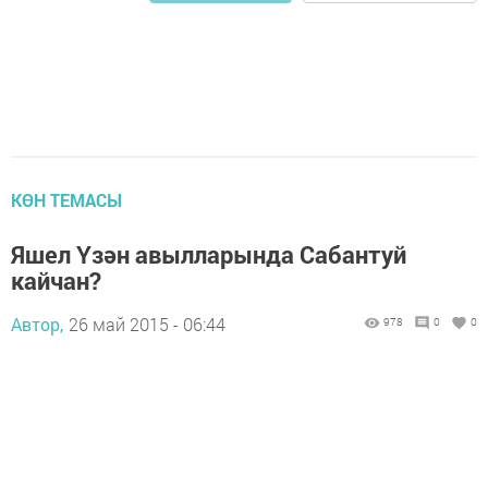
КӨН ТЕМАСЫ
Яшел Үзән авылларында Сабантуй
кайчан?
Автор,
26 май 2015 - 06:44
978
0
0