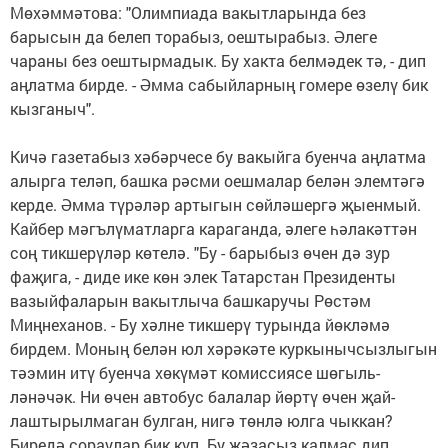
Мөхәммә­това: "Олимпиада вакытларында без
барысын да белеп торабыз, оештырабыз. Әлеге
чараны без оештырмадык. Бу хакта бел­мәдек тә, - дип
аңлатма бирде. - Әмма сабыйларның гомере өзелү бик
кызганыч".
Кичә газетабыз хәбәр­че­се бу вакыйга буенча аң­лат­ма
алырга теләп, башка рәс­ми оешмалар белән элемтәгә
керде. Әмма тү­рәләр артыгын сөйләшергә җыенмый.
Кайбер мәгълү­мат­ларга караганда, әлеге һәлакәттән
соң тикшерүләр көтелә. "Бу - барыбыз өчен дә зур
фаҗига, - диде ике көн элек Татарстан Президенты
вазыйфаларын вакытлыча башкаручы Рөс­тәм
Миңнеханов. - Бу хәлне тикшерү турында йөкләмә
бирдем. Моның белән юл хәрәкәте куркынычсызлыгын
тәэмин итү буенча хө­күмәт комиссиясе шөгыль­
ләнәчәк. Ни өчен автобус балалар йөртү өчен җай­
лаштырылмаган булган, нигә төнлә юлга чыккан?
Биредә сораулар бик күп. Бу җәзасыз калмас дип