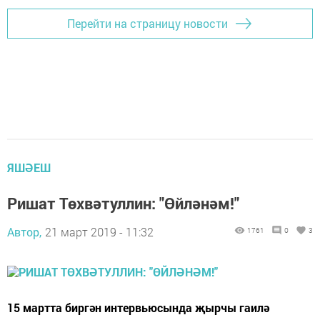
Перейти на страницу новости
ЯШӘЕШ
Ришат Төхвәтуллин: "Өйләнәм!"
Автор,
21 март 2019 - 11:32
1761
0
3
15 мартта биргән интервьюсында җырчы гаилә