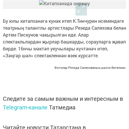
Бу юлы китапханәгә кунак итеп К.Тинчурин исемендәге
театрның талантлы артистлары Резеда Саляхова белән
Артем Пискунов чакырылган иде. Алар
спектакльләрдән җырлар башкарды, сорауларга җавап
бирде. 16нчы мәктәп укучылары күчтәнәч итеп,
«Зәңгәр шәл» спектакленнән өзек күрсәтте.
Фотолар Резеда Саляхованың шәхси битеннән.
Следите за самым важным и интересным в
Telegram-канале
Татмедиа
Читайте новости Татарстана в