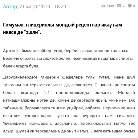
Автор,
21 март 2019 - 18:29
1689
0
0
​​​​​​​Гомумән, глицеринлы мондый рецептлар икәү һәм
икесе дә “эшли”.
Артык кыйммәтле әйбер түгел, бер биш савыт глицерин алыгыз.
Беренче очракта аш серкәсе белән, икенчесендә нашатырь спирты
белән ясарга була.
Даруханәләрдәге глицерин шешәләре тулы түгел, менә шул
тулганчы аш серкәсе салыгыз да, селкетегез. Ә нашатырь спирты
белән ясаганда 1:1 пропорциясендә эшләгез. Мондый
катнашмаларны иртән дә, кичен дә сөртергә ярый, үкчә һәм аяк
табанына, бармакларга төнгегә уңайрак, әлбәттә. Берничә көннән
искиткеч үзгәрешләрне үзегез дә күрерсез һәм сизәрсез.
Үкчәләрегез йомшарып, алсуланыр, тырнакларыгыз матур төс
алыр. Шулай ук терсәкләрне дә онытмагыз. Әлеге катнашма очсыз