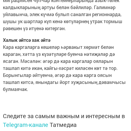
миграциясен чүп-чар контейнерларында азык-төлек
калдыкларының артуы белән бәйлиләр. Галимнәр
уйлавынча, элек күчмә булып саналган регионнарда,
шушы ук шартлар күп кенә көтүләрнең утрак тормыш
рәвешен үз итүенә китергән.
Халык әйтсә хак әйтә
Кара каргаларга кешеләр һәрвакыт хөрмәт белән
караган, хәтта үз күзәтүләре буенча нәтиҗәләр дә
ясаган. Мәсәлән: әгәр дә кара каргалар ояларын
ташлап китә икән, кайгы-хәсрәт киләсен көт тә тор.
Борынгылар әйтүенчә, әгәр дә кара карга оясын
ташлап китсә, янындагы йорт хуҗасының дәвамчысы
булмаячак.
Следите за самым важным и интересным в
Telegram-канале
Татмедиа