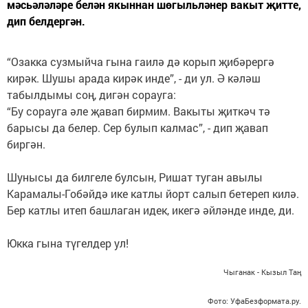
мәсьәләләре белән якыннан шөгыльләнер вакыт җитте,
дип белдергән.
“Озакка сузмыйча гына гаилә дә корып җибәрергә
кирәк. Шушы арада кирәк инде”, - ди ул. Ә кәләш
табылдымы соң, дигән сорауга:
“Бу сорауга әле җавап бирмим. Вакыты җиткәч тә
барысы да белер. Сер булып калмас”, - дип җавап
биргән.
Шунысы да билгеле булсын, Ришат туган авылы
Карамалы-Гобәйдә ике катлы йорт салып бетереп килә.
Бер катлы итеп башлаган идек, икегә әйләнде инде, ди.
Юкка гына түгелдер ул!
Чыганак - Кызыл Таң
Фото: УфаБезформата.ру.