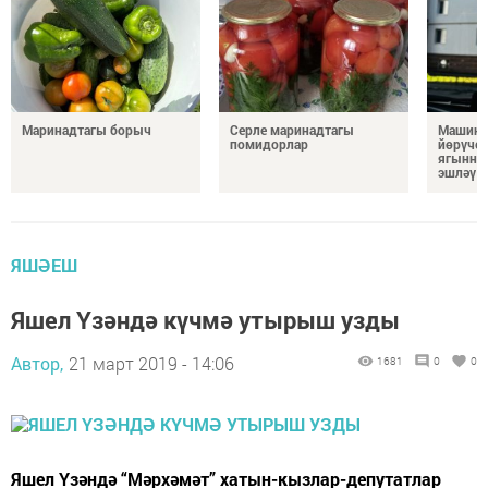
Маринадтагы борыч
Серле маринадтагы
Машина
помидорлар
йөрүчел
ягыннан
эшләү 
ЯШӘЕШ
Яшел Үзәндә күчмә утырыш узды
Автор,
21 март 2019 - 14:06
1681
0
0
Яшел Үзәндә “Мәрхәмәт” хатын-кызлар-депутатлар