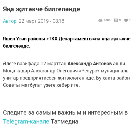
Яңа җитәкче билгеләнде
Автор,
22 март 2019 - 08:18
1496
0
1
Яшел Үзән районы «ТКХ Департаменты»на яңа җитәкче
билгеләнде.
Әлеге вазифада 12 марттан
Александр Антонов
эшли.
Моңа кадәр Александр Олегович «Ресурс» муниципаль
унитар предприятиесен җитәкләгән иде. Бу хакта район
Советы матбугат үзәге хәбәр итә.
Следите за самым важным и интересным в
Telegram-канале
Татмедиа