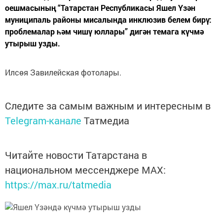
оешмасының “Татарстан Республикасы Яшел Үзән
муниципаль районы мисалында инклюзив белем бирү:
проблемалар һәм чишү юллары” дигән темага күчмә
утырыш узды.
Илсөя Завилейская фотолары.
Следите за самым важным и интересным в
Telegram-канале
Татмедиа
Читайте новости Татарстана в
национальном мессенджере MАХ:
https://max.ru/tatmedia