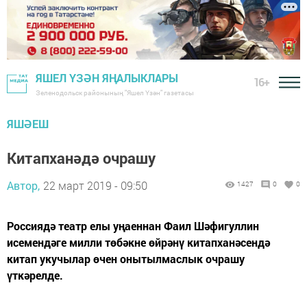
ЯШЕЛ ҮЗӘН ЯҢАЛЫКЛАРЫ
16+
Зеленодольск районының "Яшел Үзән" газетасы
ЯШӘЕШ
Китапханәдә очрашу
Автор,
22 март 2019 - 09:50
1427
0
0
Россиядә театр елы уңаеннан Фаил Шәфигуллин
исемендәге милли төбәкне өйрәнү китапханәсендә
китап укучылар өчен онытылмаслык очрашу
үткәрелде.