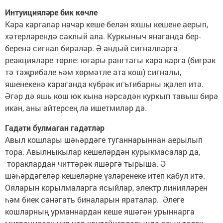
Интуицияләре бик көчле
Кара каргалар начар кеше белән яхшы кешене аерып,
хәтерләрендә саклый ала. Куркыныч янаганда бер-
беренә сигнал бирәләр. Ә андый сигналларга
реакцияләре төрле: югары рангтагы кара карга (бигрәк
тә тәҗрибәле һәм хөрмәтле ата кош) сигналы,
яшенекенә караганда күбрәк игътибарны җәлеп итә.
Әгәр дә яшь кош юк кына нәрсәдән куркып тавыш бирә
икән, аны әйтерсең лә ишетмиләр дә.
Гадәти булмаган гадәтләр
Авыл кошлары шәһәрдәге туганнарыннан аерылып
тора. Авылныкылар кешеләрдән курыкмасалар да,
тораклардан читтәрәк яшәргә тырыша. Ә
шәһәрдәгеләр кешеләрне үзләренеке итеп кабул итә.
Ояларын корылмаларга ясыйлар, электр линияләрен
һәм биек сәнәгать биналарын яраталар. Әлеге
кошларның урманнардан кеше яшәгән урыннарга