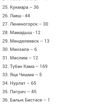
25. Кукмара – 36
26. Лаеш
-
44
27. Лениногорск – 30
28. Мамадыш -
12
29. Менделеевск – 13
30. Минзәлә – 6
31. Мөслим – 12
32. Түбән Кама – 169
33. Яңа Чишмә – 5
34. Нурлат – 65
35. Питрәч – 45
36. Балык Бистәсе – 1