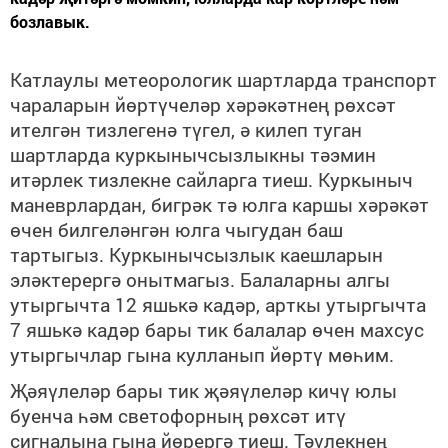
бозлавык.
Катлаулы метеорологик шартларда транспорт
чараларын йөртүчеләр хәрәкәтнең рөхсәт
ителгән тизлегенә түгел, ә килеп туган
шартларда куркынычсызлыкны тәэмин
итәрлек тизлекне сайларга тиеш. Куркыныч
маневрлардан, бигрәк тә юлга каршы хәрәкәт
өчен билгеләнгән юлга чыгу
дан баш
тартыгыз
. Куркынычсызлык каешларын
эләктерергә
онытмагыз
. Балаларны алгы
утыргычта 12 яшькә кадәр, арткы утыргычта
7 яшькә кадәр бары тик балалар өчен махсус
утыргычлар гына кулланып йөртү
мөһим
.
Җәяүлеләр бары тик җәяүлеләр кичү юлы
буенча һәм светофорның рөхсәт итү
сигналына гына йөрергә тиеш. Тәүлекнең