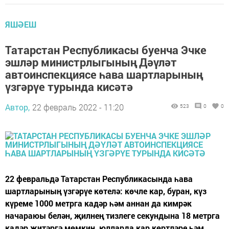
ЯШӘЕШ
Татарстан Республикасы буенча Эчке
эшләр министрлыгының Дәүләт
автоинспекциясе һава шартларының
үзгәрүе турында кисәтә
Автор,
22 февраль 2022 - 11:20
523
0
0
22 февральдә Татарстан Республикасында һава
шартларының үзгәрүе көтелә: көчле кар, буран, күз
күреме 1000 метрга кадәр һәм аннан да кимрәк
начараюы белән, җилнең тизлеге секундына 18 метрга
кадәр җитәргә мөмкин, юлларда кар көртләре һәм