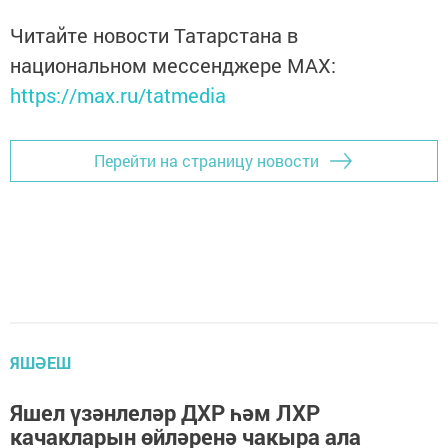
Читайте новости Татарстана в
национальном мессенджере MАХ:
https://max.ru/tatmedia
Перейти на страницу новости
ЯШӘЕШ
Яшел үзәнлеләр ДХР һәм ЛХР
качакларын өйләренә чакыра ала