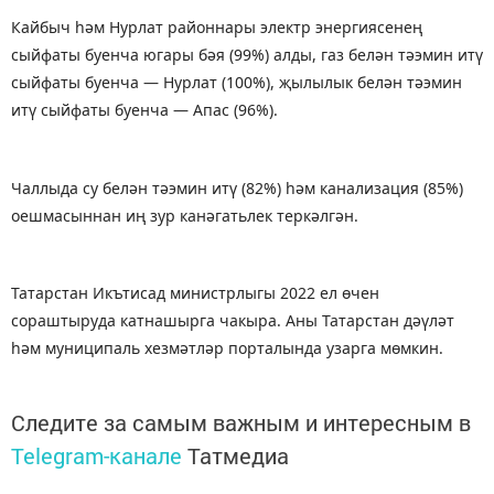
Кайбыч һәм Нурлат районнары электр энергиясенең
сыйфаты буенча югары бәя (99%) алды, газ белән тәэмин итү
сыйфаты буенча — Нурлат (100%), җылылык белән тәэмин
итү сыйфаты буенча — Апас (96%).
Чаллыда су белән тәэмин итү (82%) һәм канализация (85%)
оешмасыннан иң зур канәгатьлек теркәлгән.
Татарстан Икътисад министрлыгы 2022 ел өчен
сораштыруда катнашырга чакыра. Аны Татарстан дәүләт
һәм муниципаль хезмәтләр порталында узарга мөмкин.
Следите за самым важным и интересным в
Telegram-канале
Татмедиа