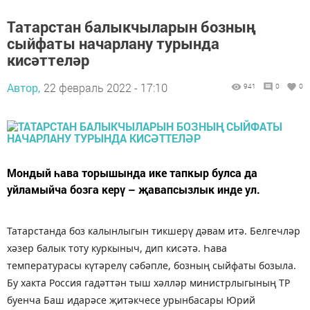
Татарстан балыкчыларын бозның
сыйфаты начарлану турында
кисәттеләр
Автор,
22 февраль 2022 - 17:10
941
0
0
Мондый һава торышында ике тапкыр булса да
уйламыйча бозга керү – җавапсызлык инде ул.
Татарстанда боз калынлыгын тикшерү дәвам итә. Белгечләр
хәзер балык тоту куркыныч, дип кисәтә. Һава
температурасы күтәрелү сәбәпле, бозның сыйфаты бозыла.
Бу хакта Россия гадәттән тыш хәлләр министрлыгының ТР
буенча Баш идарәсе җитәкчесе урынбасары Юрий