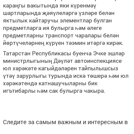
караңгы вакытында яки күренмәү
шартларында җәяүлеләргә үзләре белән
яктылык кайтаручы элементлар булган
предметларга ия булырга һәм әлеге
предметларны транспорт чаралары белән
йөртүчеләрнең күрүен тәэмин итәргә кирәк.
Татарстан Республикасы буенча Эчке эшләр
министрлыгының Дәүләт автоинспекциясе
юл хәрәкәте кагыйдәләрен тайпылышсыз
үтәү зарурлыгы турында искә төшерә һәм юл
хәрәкәтендә катнашучыларны бик
игътибарлы һәм сак булырга чакыра.
Следите за самым важным и интересным в
Telegram-канале
Татмедиа