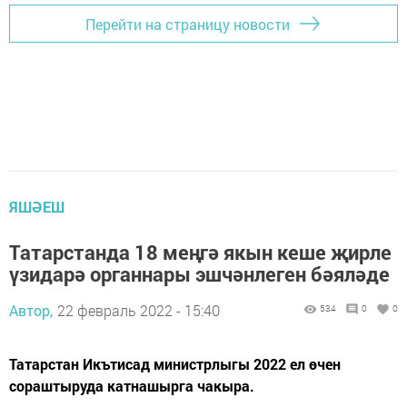
Перейти на страницу новости
ЯШӘЕШ
Татарстанда 18 меңгә якын кеше җирле
үзидарә органнары эшчәнлеген бәяләде
Автор,
22 февраль 2022 - 15:40
534
0
0
Татарстан Икътисад министрлыгы 2022 ел өчен
сораштыруда катнашырга чакыра.