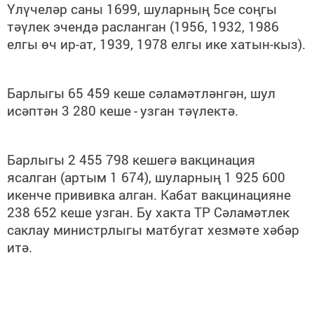
Үлүчеләр саны 1699
, шуларның 5се
соңгы
тәүлек эчендә расланган (1956, 1932, 1986
елгы өч ир
-
ат, 1939, 1978 елгы ике хатын-кыз).
Барлыгы
65 459 кеше сәламәтләнгән, шул
исәптән 3 280 кеше
-
узган тәүлектә.
Барлыгы 2 455 798 кешегә вакцинация
ясалган (артым 1 674), шуларның 1 925 600
икенче прививка алган. Кабат вакцинацияне
238 652 кеше уз
ган
.
Бу хакта ТР Сәламәтлек
саклау министрлыгы матбугат хезмәте хәбәр
итә.