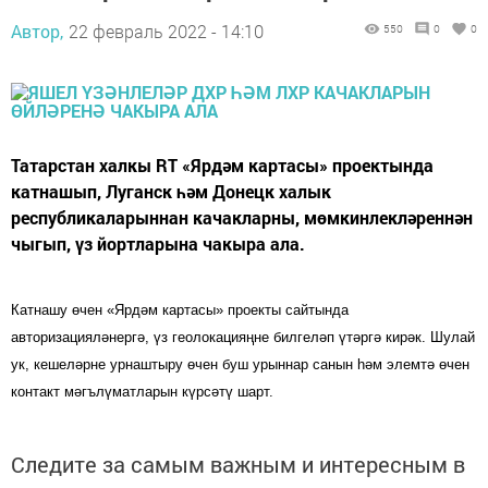
Автор,
22 февраль 2022 - 14:10
550
0
0
Татарстан халкы RT «Ярдәм картасы» проектында
катнашып, Луганск һәм Донецк халык
республикаларыннан качакларны, мөмкинлекләреннән
чыгып, үз йортларына чакыра ала.
Катнашу өчен «Ярдәм картасы» проекты сайтында
авторизацияләнергә, үз геолокацияңне билгеләп үтәргә кирәк. Шулай
ук, кешеләрне урнаштыру өчен буш урыннар санын һәм элемтә өчен
контакт мәгълүматларын күрсәтү шарт.
Следите за самым важным и интересным в