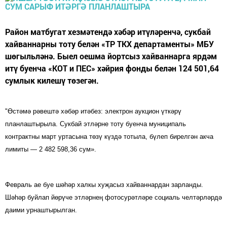
Район матбугат хезмәтендә хәбәр итүләренчә, сукбай
хайваннарны тоту белән «ТР ТКХ департаменты» МБУ
шөгыльләнә. Быел оешма йортсыз хайваннарга ярдәм
итү буенча «КОТ и ПЕС» хәйрия фонды белән 124 501,64
сумлык килешү төзегән.
"Өстәмә рәвештә хәбәр итәбез: электрон аукцион үткәрү
планлаштырыла. Сукбай этләрне тоту буенча муниципаль
контрактны март уртасына төзү күздә тотыла, бүлеп бирелгән акча
лимиты — 2 482 598,36 сум».
Февраль ае буе шәһәр халкы хуҗасыз хайваннардан зарланды.
Шәһәр буйлап йөрүче этләрнең фотосурәтләре социаль челтәрләрдә
даими урнаштырылган.