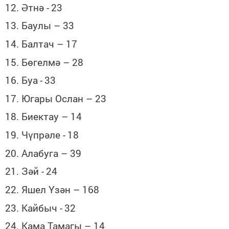
12. Әтнә -
23
13. Баулы – 33
14. Балтач – 17
15. Бөгелмә – 28
16. Буа
-
33
17. Югары Ослан – 23
18. Биектау – 14
19. Чүпрәле -
18
20. Алабуга – 39
21. Зәй -
24
22. Яшел Үзән – 168
23. Кайбыч -
32
24. Кама Тамагы – 14