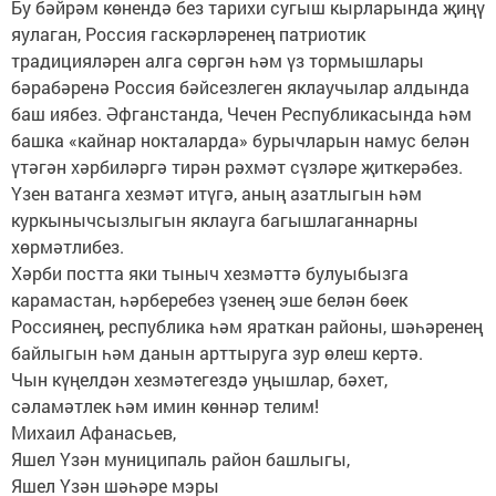
Бу бәйрәм көнендә без тарихи сугыш кырларында җиңү
яулаган, Россия гаскәрләренең патриотик
традицияләрен алга сөргән һәм үз тормышлары
бәрабәренә Россия бәйсезлеген яклаучылар алдында
баш иябез. Әфганстанда, Чечен Республикасында һәм
башка «кайнар нокталарда» бурычларын намус белән
үтәгән хәрбиләргә тирән рәхмәт сүзләре җиткерәбез.
Үзен ватанга хезмәт итүгә, аның азатлыгын һәм
куркынычсызлыгын яклауга багышлаганнарны
хөрмәтлибез.
Хәрби постта яки тыныч хезмәттә булуыбызга
карамастан, һәрберебез үзенең эше белән бөек
Россиянең, респуб­лика һәм яраткан районы, шәһәренең
байлыгын һәм данын арттыруга зур өлеш кертә.
Чын күңелдән хезмәтегездә уңышлар, бәхет,
сәламәтлек һәм имин көннәр телим!
Михаил Афанасьев,
Яшел Үзән муниципаль район башлыгы,
Яшел Үзән шәһәре мэры