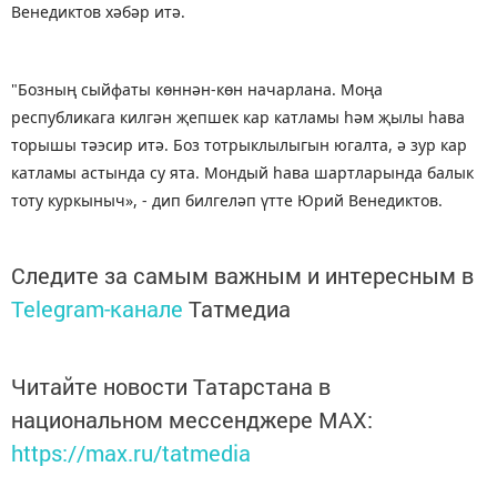
Венедиктов хәбәр итә.
"Бозның сыйфаты көннән-көн начарлана. Моңа
республикага килгән җепшек кар катламы һәм җылы һава
торышы тәэсир итә. Боз тотрыклылыгын югалта, ә зур кар
катламы астында су ята. Мондый һава шартларында балык
тоту куркыныч», - дип билгеләп үтте Юрий Венедиктов.
Следите за самым важным и интересным в
Telegram-канале
Татмедиа
Читайте новости Татарстана в
национальном мессенджере MАХ:
https://max.ru/tatmedia