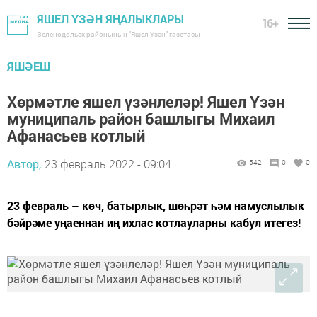
ЯШЕЛ ҮЗӘН ЯҢАЛЫКЛАРЫ
16+
Зеленодольск районының "Яшел Үзән" газетасы
ЯШӘЕШ
Хөрмәтле яшел үзәнлеләр! Яшел Үзән
муниципаль район башлыгы Михаил
Афанасьев котлый
Автор,
23 февраль 2022 - 09:04
542
0
0
23 февраль – көч, батырлык, шөһрәт һәм намуслылык
бәйрәме уңаеннан иң ихлас котлауларны кабул итегез!