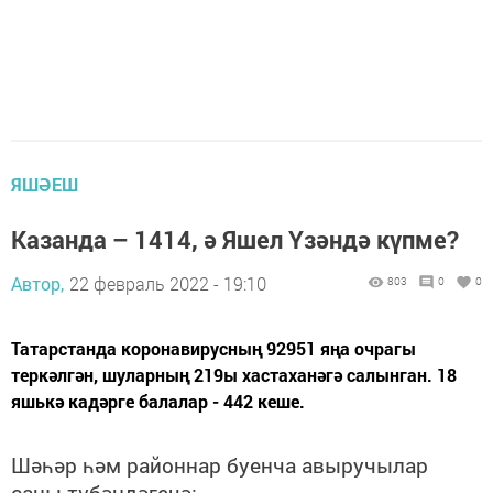
ЯШӘЕШ
Казанда – 1414, ә Яшел Үзәндә күпме?
Автор,
22 февраль 2022 - 19:10
803
0
0
Татарстанда коронавирусның 92951 яңа очрагы
теркәлгән, шуларның 219ы хастаханәгә салынган. 18
яшькә кадәрге балалар - 442 кеше.
Шәһәр һәм районнар буенча авыручылар
саны түбәндәгечә: