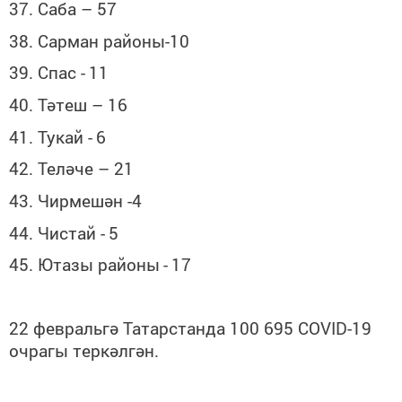
37. Саба – 57
38. Сарман районы-10
39. Спас -
11
40. Тәтеш – 16
41. Тукай -
6
42. Теләче – 21
43. Чирмешән -4
44. Чистай -
5
45. Ютазы районы
-
17
22 февральгә Татарстанда 100 695 COVID-19
очрагы теркәлгән.