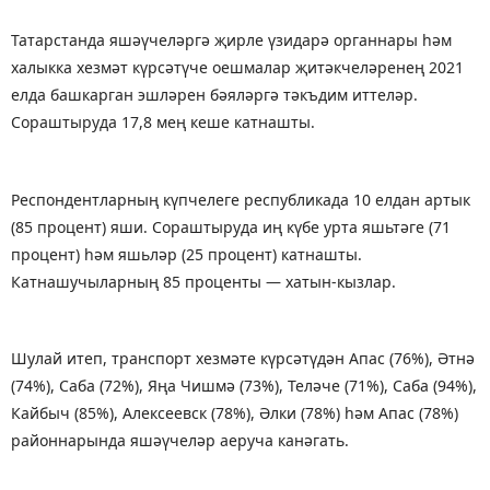
Татарстанда яшәүчеләргә җирле үзидарә органнары һәм
халыкка хезмәт күрсәтүче оешмалар җитәкчеләренең 2021
елда башкарган эшләрен бәяләргә тәкъдим иттеләр.
Сораштыруда 17,8 мең кеше катнашты.
Респондентларның күпчелеге республикада 10 елдан артык
(85 процент) яши. Сораштыруда иң күбе урта яшьтәге (71
процент) һәм яшьләр (25 процент) катнашты.
Катнашучыларның 85 проценты — хатын-кызлар.
Шулай итеп, транспорт хезмәте күрсәтүдән Апас (76%), Әтнә
(74%), Саба (72%), Яңа Чишмә (73%), Теләче (71%), Саба (94%),
Кайбыч (85%), Алексеевск (78%), Әлки (78%) һәм Апас (78%)
районнарында яшәүчеләр аеруча канәгать.