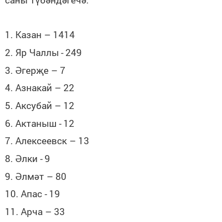
1. Казан – 1414
2. Яр Чаллы
-
249
3. Әгерҗе – 7
4. Азнакай – 22
5. Аксубай – 12
6. Актаныш -
12
7. Алексеевск – 13
8. Әлки -
9
9. Әлмәт – 80
10. Апас -
19
11. Арча – 33