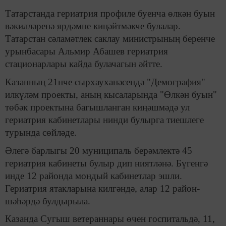
Татарстанда гериатрия профиле буенча өлкән буын
вәкилләренә ярдәмне киңәйтмәкче булалар.
Татарстан сәламәтлек саклау министрының беренче
урынбасары Альмир Абашев гериатрия
стационарлары кайда булачагын әйтте.
Казанның 21нче сырхауханәсендә "Демография"
илкүләм проекты, аның кысаларында "Өлкән буын"
төбәк проектына багышланган киңәшмәдә ул
гериатрия кабинетлары нинди булырга тиешлеге
турында сөйләде.
Әлегә барлыгы 20 муниципаль берәмлектә 45
гериатрия кабинеты булыр дип ниятләнә. Бүгенгә
инде 12 районда мондый кабинетлар эшли.
Гериатрия ятакларына килгәндә, алар 12 район-
шәһәрдә булдырыла.
Казанда Сугыш ветераннары өчен госпитальдә, 11,