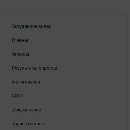
Актуальное видео
Главная
Опросы
Результаты опросов
Фотогалереи
СОУТ
Документлар
Төрле темалар