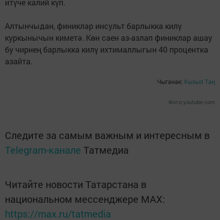
итүче калий күп.
Алтынчыдан, финиклар инсульт барлыкка килү
куркынычын киметә. Көн саен аз-азлап финиклар ашау
бу чирнең барлыкка килү ихтималлыгын 40 процентка
азайта.
Чыганак:
Кызыл Таң
Фото:youtube.com
Следите за самым важным и интересным в
Telegram-канале
Татмедиа
Читайте новости Татарстана в
национальном мессенджере MАХ:
https://max.ru/tatmedia