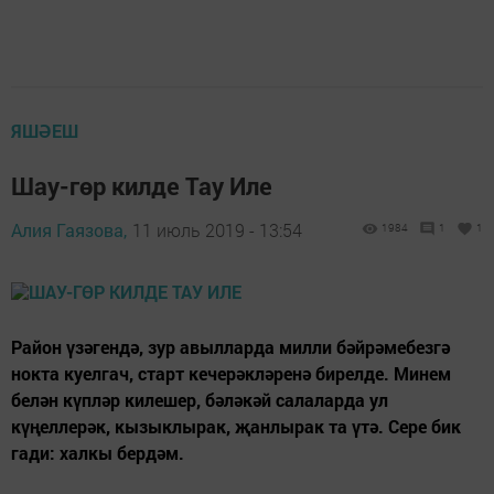
ЯШӘЕШ
Шау-гөр килде Тау Иле
Алия Гаязова,
11 июль 2019 - 13:54
1984
1
1
Район үзәгендә, зур авылларда милли бәйрәмебезгә
нокта куелгач, старт кечерәкләренә бирелде. Минем
белән күпләр килешер, бәләкәй салаларда ул
күңеллерәк, кызыклырак, җанлырак та үтә. Сере бик
гади: халкы бердәм.