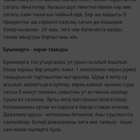
сәгать төнәтәләр. Кызым шул төнәтмә белән һәр ике
сәгать саен тамагын чайкый иде. Бер аш кашыгы 6
процентлы аш серкәсе салсаң, тагын да яхшырак.
Хәзер кызыма - 20 яшь, теге чир балачакта калды,
тамак авыртуы борчыганы юк.
Буыннарга - керән тамыры
Буыннарга тоз утырганда, ул урын сызлый башлый.
Моңа каршы бер рецепт язам. 1 килограмм керән (хрен)
тамырын ит тарткычтан чыгаралар. Шуңа 4 литр су
агызып, кайнатырга куялар, керән кайнап чыккан суда
тагын 5 минут пешкәч, савытны ут өстеннән алалар.
Суынгач сөзәләр. Ярты литр бал кушып болгаталар.
Катнашманы иртән ач карынга берәр стакан эчәләр.
Дәвалану курсы - катнашма беткәнче. Аны суыткычта
саклыйлар. Болай дәвалануны елга ике тапкыр - язын
һәм көзен эшләргә була.