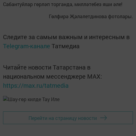
Сабантуйлар гөрләп торганда, милләтебез яши әле!
Гөлфирә Җәләлетдинова фотолары.
Следите за самым важным и интересным в
Telegram-канале
Татмедиа
Читайте новости Татарстана в
национальном мессенджере MАХ:
https://max.ru/tatmedia
Перейти на страницу новости