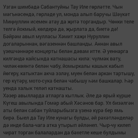
Узган шимбәдә Сабантуйны Тау Иле гөрләтте. Чын
мәгънәсендә, гөрләде ул, монда алып баручы Шәүкәт
Миңнуллин исемен атау да җитә торгандыр. Чөнки теле
телгә йокмый, көлдерә дә, җырлата да, биетә дә!
Бәйрәм авыл мулласы Хәмит хаҗи Нуруллин
догаларыннан, вәгазеннән башланды. Аннан авыл
үзешчәннәре концерты белән дәвам итте. Ә уеннарга
килгәндә кайсында катнашасы килә: чүлмәк вату,
чиләк-көянтә белән чабу, йомыркалы кашык кабып
йөгерү, катыктан акча эзләү, муен белән аркан тартышу,
гер күтәрү, мото-сука белән чабышу һәм башкалар. Һәр
уенда халык теләп катнашты.
Хәзер авылларда атларга кытлык. Әле дә ярый күрше
Күгеш авылында Гомәр абый Хәсәнов бар. Ул бизәлгән
аты белән сабан туйларыбызга үзенә күрә бер ямь
бирә. Быел да Тау Иле кунагы булды, әй рәхәтләнделәр
дә инде бала-чага атка утырып әйләнеп. Чыр-чу килеп
чират торган балалардан да бәхетле кеше булдымы