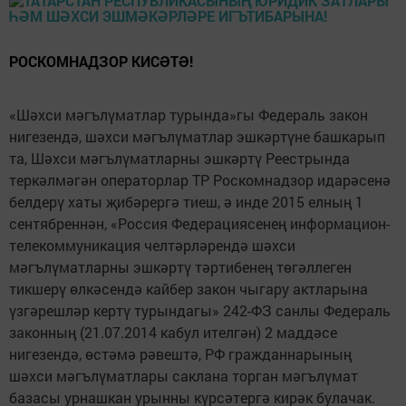
РОСКОМНАДЗОР КИСƏТƏ!
«Шәхси мәгълүматлар турында»гы Федераль закон
нигезендә, шәхси мәгълүматлар эшкәртүне башкарып
та, Шәхси мәгълүматларны эшкәртү Реестрында
теркәлмәгән операторлар ТР Роскомнадзор идарәсенә
белдерү хаты җибәрергә тиеш, ә инде 2015 елның 1
сентябреннән, «Россия Федерациясенең информацион-
телекоммуникация челтәрләрендә шәхси
мәгълүматларны эшкәртү тәртибенең төгәллеген
тикшерү өлкәсендә кайбер закон чыгару актларына
үзгәрешләр кертү турындагы» 242-ФЗ санлы Федераль
законның (21.07.2014 кабул ителгән) 2 маддәсе
нигезендә, өстәмә рәвештә, РФ гражданнарының
шәхси мәгълүматлары саклана торган мәгълүмат
базасы урнашкан урынны күрсәтергә кирәк булачак.