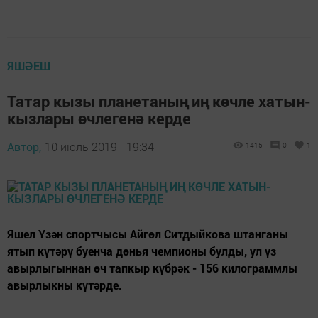
ЯШӘЕШ
Татар кызы планетаның иң көчле хатын-
кызлары өчлегенә керде
Автор,
10 июль 2019 - 19:34
1415
0
1
Яшел Үзән спортчысы Айгөл Ситдыйкова штанганы
ятып күтәрү буенча дөнья чемпионы булды, ул үз
авырлыгыннан өч тапкыр күбрәк - 156 килограммлы
авырлыкны күтәрде.