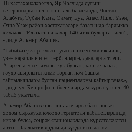
18 хастаханәләрендә, Яр Чаллыда сугыш
ветераннары өчен госпиталь базасында, Чистай,
Алабуга, Түбән Кама, Әлмәт, Буа, Апас, Яшел Үзән,
Әтнә Үзәк район хастаханәләре базасында барлыкка
киләчәк. "Ел азагына кадәр 140 ятак булырга тиеш",
- диде Альмир Абашев.
"Табиб-гериатр өлкән буын кешесен мөстәкыйль,
үзен карарлык итеп тәрбияләргә, дәваларга тиеш.
Алар егылу ихтималы зур булган, хәтере начар,
гәүдә авырлыгы кими торган һәм башка
тайпылышлары булган пациентларны кайгыртачак»,
- диде ул. Бу профиль буенча ярдәм күрсәтү өчен 40
табиб укытыла.
Альмир Абашев олы яшьтәгеләргә башлангыч
ярдәм сырхауханәләрдә гериатрия кабинетларында,
кирәк булса, соңрак стационарларда күрсәтеләчәген
әйтте. Паллиатив ярдәм дә күздә тотыла: өй