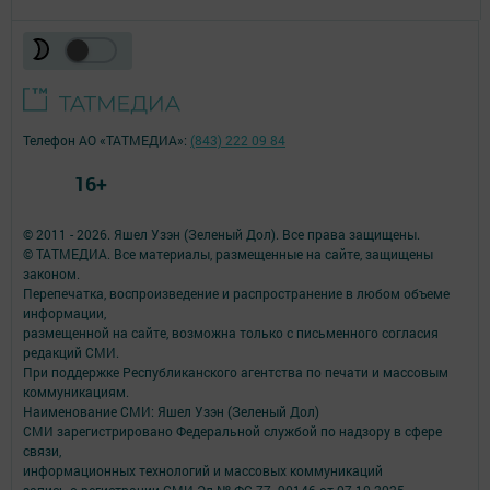
Телефон АО «ТАТМЕДИА»:
(843) 222 09 84
16+
© 2011 - 2026. Яшел Узэн (Зеленый Дол). Все права защищены.
© ТАТМЕДИА. Все материалы, размещенные на сайте, защищены
законом.
Перепечатка, воспроизведение и распространение в любом объеме
информации,
размещенной на сайте, возможна только с письменного согласия
редакций СМИ.
При поддержке Республиканского агентства по печати и массовым
коммуникациям.
Наименование СМИ: Яшел Узэн (Зеленый Дол)
СМИ зарегистрировано Федеральной службой по надзору в сфере
связи,
информационных технологий и массовых коммуникаций