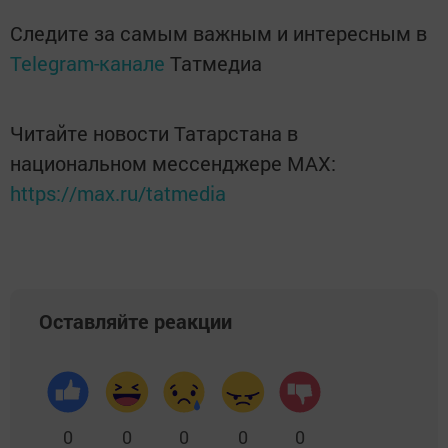
Следите за самым важным и интересным в
Telegram-канале
Татмедиа
Читайте новости Татарстана в
национальном мессенджере MАХ:
https://max.ru/tatmedia
Оставляйте реакции
0
0
0
0
0