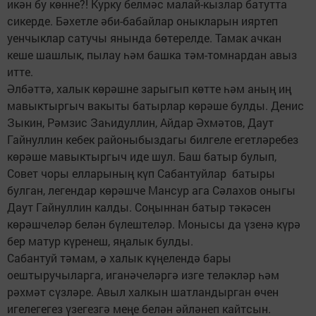
икән бу көнне?! Курку белмәс малай-кызлар батутта
сикерде. Бәхетле әби-бабайлар оныкларын ияртеп
уенчыклар сатучы янында бөтерелде. Тамак ачкан
кеше шашлык, пылау һәм башка тәм-томнардан авыз
итте.
Әлбәттә, халык көрәшне зарыгып көтте һәм аның иң
мавыктыргыч вакыты батырлар көрәше булды. Денис
Зыкин, Рәмзис Заһидуллин, Айдар Әхмәтов, Даут
Гайнуллин кебек районыбыздагы билгеле егетләребез
көрәше мавыктыргыч иде шул. Баш батыр булып,
Совет чоры елларының күп Сабантуйлар батыры
булган, легендар көрәшче Мансур ага Сәлахов оныгы
Даут Гайнуллин калды. Соңыннан батыр тәкәсен
көрәшчеләр белән бүлештеләр. Монысы да үзенә күрә
бер матур күренеш, яңалык булды.
Сабантуй тәмам, ә халык күңелендә бары
оештыручыларга, иганәчеләргә изге теләкләр һәм
рәхмәт сүзләре. Авыл халкын шатландырган өчен
игелегегез үзегезгә меңе белән әйләнеп кайтсын.