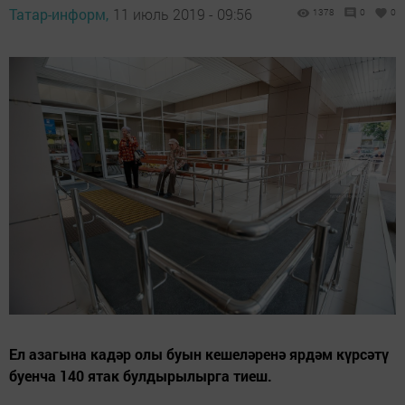
Татар-информ,
11 июль 2019 - 09:56
1378
0
0
Ел азагына кадәр олы буын кешеләренә ярдәм күрсәтү
буенча 140 ятак булдырылырга тиеш.