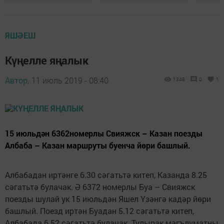
ЯШӘЕШ
Күңелле яңалык
Автор,
11 июль 2019 - 08:40
1348
0
1
15 июльдән 6362номерлы Свияжск – Казан поезды
Албаба – Казан маршруты буенча йөри башлый.
Албабадан иртәнге 6.30 сәгатьтә китеп, Казанда 8.25
сәгатьтә булачак. Ә 6372 номерлы Буа – Свияжск
поезды шулай ук 15 июльдән Яшел Үзәнгә кадәр йөри
башлый. Поезд иртән Буадан 5.12 сәгатьтә китеп,
Албабада 6.52 сәгатьтә булачак. Тулырак мәгълүматны