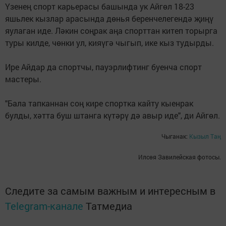
Үзенең спорт карьерасы башында ук Айгөл 18-23
яшьлек кызлар арасында дөнья беренчелегендә җиңү
яулаган иде. Ләкин соңрак аңа спорттан китеп торырга
туры килде, чөнки ул, кияүгә чыгып, ике кыз тудырды.
Ире Айдар да спортчы, пауэрлифтинг буенча спорт
мастеры.
"Бала тапканнан соң кире спортка кайту кыенрак
булды, хәтта буш штанга күтәрү дә авыр иде", ди Айгөл.
Чыганак:
Кызыл Таң
Илсөя Завилейская фотосы.
Следите за самым важным и интересным в
Telegram-канале
Татмедиа