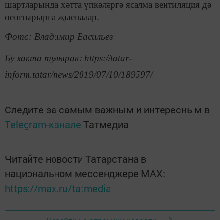
шартларында хәтта үпкәләргә ясалма вентиляция дә
оештырырга җыеналар.
Фото: Владимир Васильев
Бу хакта тулырак: https://tatar-
inform.tatar/news/2019/07/10/189597/
Следите за самым важным и интересным в
Telegram-канале
Татмедиа
Читайте новости Татарстана в
национальном мессенджере MАХ:
https://max.ru/tatmedia