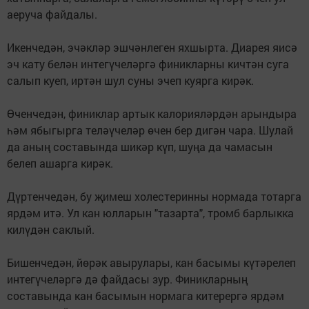
аеруча файдалы.
Икенчедән, эчәкләр эшчәнлеген яхшырта. Диарея яисә
эч кату белән интегүчеләргә финикларны кичтән суга
салып куеп, иртән шул суны эчеп куярга кирәк.
Өченчедән, финиклар артык калорияләрдән арындыра
һәм ябыгырга теләүчеләр өчен бер дигән чара. Шулай
да аның составында шикәр күп, шуңа да чамасын
белеп ашарга кирәк.
Дүртенчедән, бу җимеш холестеринны нормада тотарга
ярдәм итә. Ул кан юлларын "тазарта", тромб барлыкка
килүдән саклый.
Бишенчедән, йөрәк авырулары, кан басымы күтәрелеп
интегүчеләргә дә файдасы зур. Финикларның
составында кан басымын нормага китерергә ярдәм