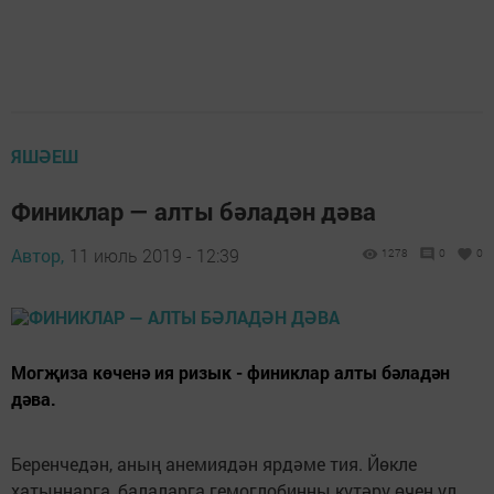
ЯШӘЕШ
Финиклар — алты бәладән дәва
Автор,
11 июль 2019 - 12:39
1278
0
0
Могҗиза көченә ия ризык - финиклар алты бәладән
дәва.
Беренчедән, аның анемиядән ярдәме тия. Йөкле
хатыннарга, балаларга гемоглобинны күтәрү өчен ул