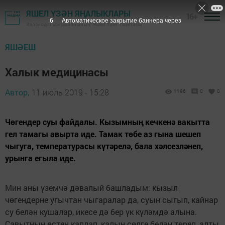
ЯШЕЛ ҮЗӘН ЯҢАЛЫКЛАРЫ
16+
5
Автоматическое закрытие баннера через
Зеленодольск районының "Яшел Үзән" газетасы
ЯШӘЕШ
Халык медицинасы
Автор,
11 июль 2019 - 15:28
1196
0
0
Чөгендер суы файдалы. Кызымның кечкенә вакытта
гел тамагы авырта иде. Тамак төбе аз гына шешеп
чыгуга, температурасы күтәрелә, бала хәлсезләнеп,
урынга егыла иде.
Мин аны үземчә дәвалый башладым: кызыл
чөгендерне угычтан чыгаралар да, суын сыгып, кайнар
су белән кушалар, икесе дә бер үк күләмдә алына.
Савытның өстен каплап, калын сөлге белән төреп, алты