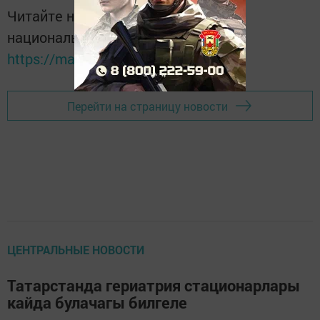
Читайте новости Татарстана в
национальном мессенджере MАХ:
https://max.ru/tatmedia
Перейти на страницу новости
ЦЕНТРАЛЬНЫЕ НОВОСТИ
Татарстанда гериатрия стационарлары
кайда булачагы билгеле