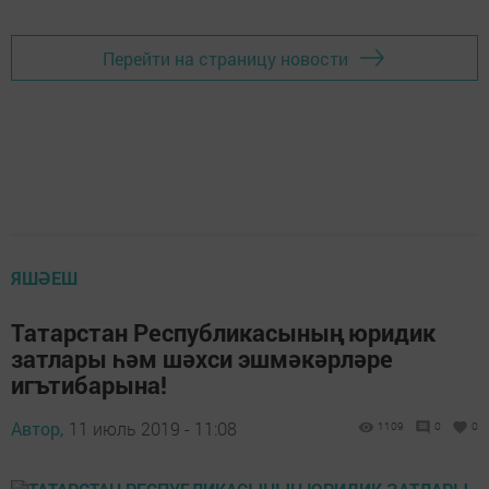
Перейти на страницу новости
ЯШӘЕШ
Татарстан Республикасының юридик
затлары һәм шәхси эшмәкәрләре
игътибарына!
Автор,
11 июль 2019 - 11:08
1109
0
0