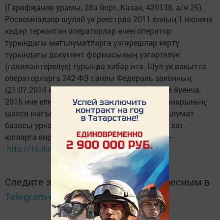
(Гарифҗанов урамы, 28а йорт, Казан, 420138, а/я 25).
Роскомнадзор шулай ук реестрда 2011 елның 1 июленә
кадәр теркәлгән операторлар өчен оператор
турындагы мәгълүматларга узгәрешләр кертү
турындагы документ формасының үзгәртелүе
(гадиләштерелүе) турында хәбәр итә. Шул ук вакытта
операторларга 242-ФЗ санлы Федераль законның
(21.07.2014 кабул ителгән) 2 маддәсе таләбе буенча,
2015 нче елның 1 сентябреннән, РФ гражданнарының
шәхси мәгълүматлары саклана торган мәгълүмат
базасы урнашкан урын хакында мәглүмати хат
юлларга кирәк булачак. Тулырак мәглүмат –
http://16.rkn.gov.ru/
сайтында.
Следите за самым важным и интересным в
Telegram-канале
Татмедиа