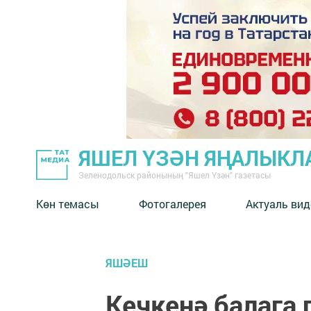
ЯШЕЛ ҮЗӘН ЯҢАЛЫКЛ
Зеленодольск районының "Яшел Үзән" газетасы
Көн темасы
Фотогалерея
Актуаль вид
ЯШӘЕШ
Кечкенә балага 