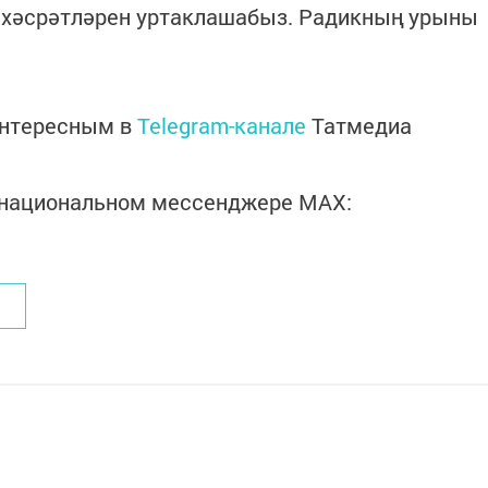
хәсрәтләрен уртаклашабыз. Радикның урыны
интересным в
Telegram-канале
Татмедиа
в национальном мессенджере MАХ: