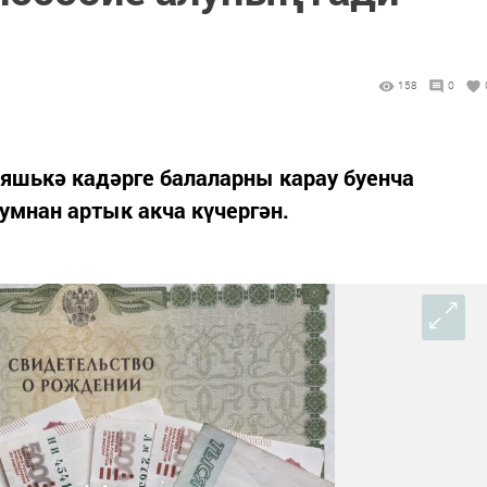
158
0
 яшькә кадәрге балаларны карау буенча
сумнан артык акча күчергән.