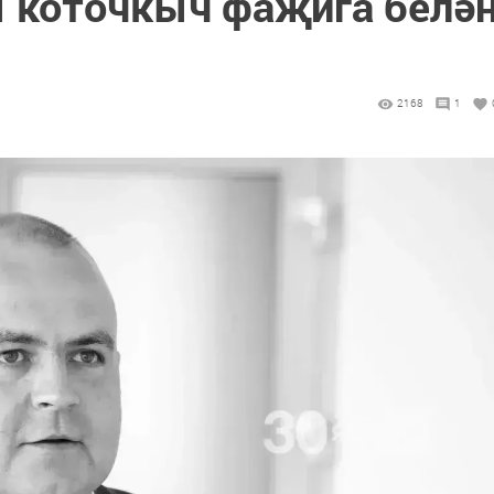
 коточкыч фаҗига белә
2168
1