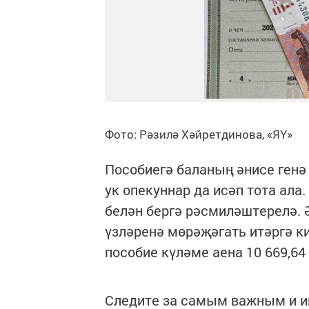
Фото: Рәзилә Хәйретдинова, «ЯҮ»
Пособиегә баланың әнисе генә 
ук опекуннар да исәп тота ала
белән бергә рәсмиләштерелә.
үзләренә мөрәҗәгать итәргә к
пособие күләме аена 10 669,64
Следите за самым важным и 