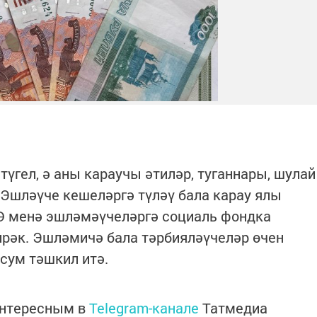
түгел, ә аны караучы әтиләр, туганнары, шулай
. Эшләүче кешеләргә түләү бала карау ялы
 Ә менә эшләмәүчеләргә социаль фондка
ирәк. Эшләмичә бала тәрбияләүчеләр өчен
 сум тәшкил итә.
интересным в
Telegram-канале
Татмедиа