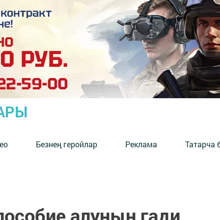
АРЫ
ео
Безнең геройлар
Реклама
Татарча 
пособие алуның гади