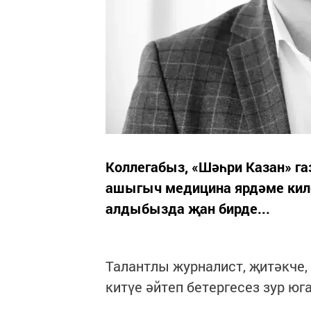
Коллегабыз, «Шәһри Казан» г
ашыгыч медицина ярдәме киле
алдыбызда җан бирде...
Талантлы журналист, җитәкче,
китүе әйтеп бетергесез зур югал