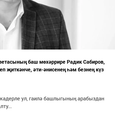
азетасының баш мөхәррире Радик Сабиров,
п җиткәнче, әти-әнисенең һәм безнең күз
 кадерле ул, гаилә башлыгының арабыздан
ту...