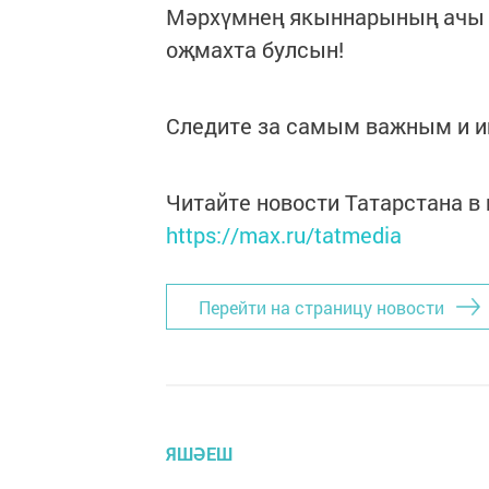
Мәрхүмнең якыннарының ачы 
оҗмахта булсын!
Следите за самым важным и 
Читайте новости Татарстана 
https://max.ru/tatmedia
Перейти на страницу новости
ЯШӘЕШ