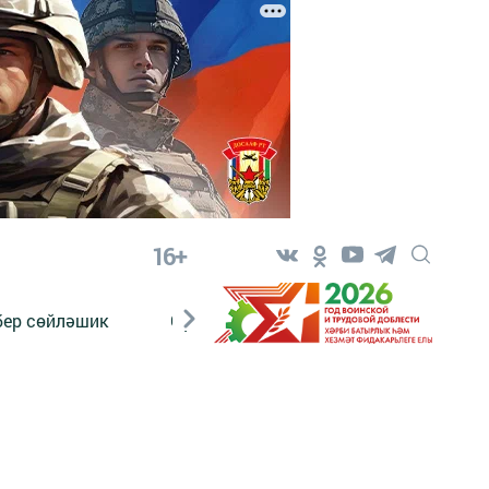
16+
бер сөйләшик
Сүз тарихы
Яшь хәбәрче