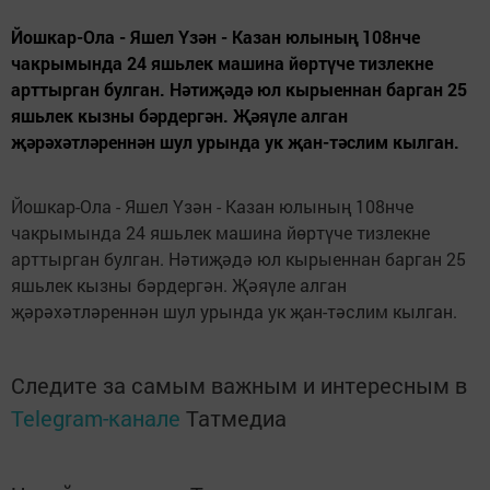
Йошкар-Ола - Яшел Үзән - Казан юлының 108нче
чакрымында 24 яшьлек машина йөртүче тизлекне
арттырган булган. Нәтиҗәдә юл кырыеннан барган 25
яшьлек кызны бәрдергән. Җәяүле алган
җәрәхәтләреннән шул урында ук җан-тәслим кылган.
Йошкар-Ола - Яшел Үзән - Казан юлының 108нче
чакрымында 24 яшьлек машина йөртүче тизлекне
арттырган булган. Нәтиҗәдә юл кырыеннан барган 25
яшьлек кызны бәрдергән. Җәяүле алган
җәрәхәтләреннән шул урында ук җан-тәслим кылган.
Следите за самым важным и интересным в
Telegram-канале
Татмедиа