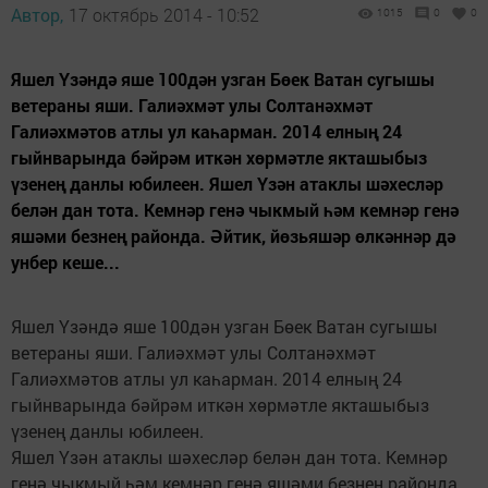
Автор,
17 октябрь 2014 - 10:52
1015
0
0
Яшел Үзәндә яше 100дән узган Бөек Ватан сугышы
ветераны яши. Галиәхмәт улы Солтанәхмәт
Галиәхмәтов атлы ул каһарман. 2014 елның 24
гыйнварында бәйрәм иткән хөрмәтле якташыбыз
үзенең данлы юбилеен. Яшел Үзән атаклы шәхесләр
белән дан тота. Кемнәр генә чыкмый һәм кемнәр генә
яшәми безнең районда. Әйтик, йөзьяшәр өлкәннәр дә
унбер кеше...
Яшел Үзәндә яше 100дән узган Бөек Ватан сугышы
ветераны яши. Галиәхмәт улы Солтанәхмәт
Галиәхмәтов атлы ул каһарман. 2014 елның 24
гыйнварында бәйрәм иткән хөрмәтле якташыбыз
үзенең данлы юбилеен.
Яшел Үзән атаклы шәхесләр белән дан тота. Кемнәр
генә чыкмый һәм кемнәр генә яшәми безнең районда.