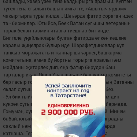
башлады, хәзер үзен генә калдырырга ярамый. Күптән
түгел генә егылып башын имгәтте, «Ашыгыч ярдәм»
чакыртырга туры килде... Шәһәрдә фатир сораган идек
тә - бирмиләр. Югыйсә, Бөек Ватан сугышы ветеранын
торак белән тәэмин итәргә тиешләр бит инде.
Билгеле, уңайлыклары булган фатирда өлкән кешене
каравы җиңелрәк булыр иде. Шәрәфетдиновлар күп
тапкыр мөрәҗәгать иткәннәр шәһәрнең башкарма
комитетына, әмма бу йортны торыр­га яраклы һәм
мәйданы җитәрлек дип, яңа фатир бирүдән баш
тарталар икән. Яшел Үзән шәһәре башкарма комитеты
бер гасыр гомер иткән Солтанәхмәт бабайның Ватанны
яклап сугышуын хөрмәт итәр дип өметләнәбез.
- Ул бик тыйнак кеше бит. Мин - илне якладым дип
күкрәк сугып үзенә ташламалар таләп итеп йөрмәде.
Гомумән, сугыш турында сөйләргә яратмый. Минем
бабай, югыйсә, 41елда ук яуга алына. Ленинградны
саклый һәм блокаданы өзгән каты сугышларда
катнаша. Германияне җиңгәч Владивостокка