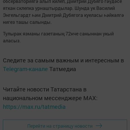
обсерваториягә алып килеп, Дмитрий Дубяго гәүдәсе
яткан склепка урнаштырдылар. Шунда ук Василий
Энгельгардт һәм Дмитрий Дубягога куеласы һәйкәлгә
нигез ташы салынды.
Тулырак язманы газетаның 72нче саныннан укый
аласыз.
Следите за самым важным и интересным в
Telegram-канале
Татмедиа
Читайте новости Татарстана в
национальном мессенджере MАХ:
https://max.ru/tatmedia
Перейти на страницу новости