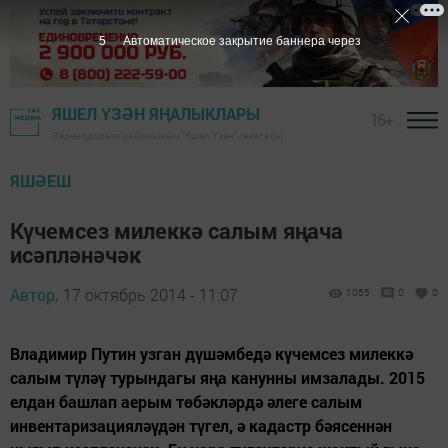
4
Автоматическое закрытие баннера через
ЯШЕЛ ҮЗӘН ЯҢАЛЫКЛАРЫ
16+
Зеленодольск районының "Яшел Үзән" газетасы
ЯШӘЕШ
Күчемсез милеккә салым яңача
исәпләнәчәк
Автор,
17 октябрь 2014 - 11:07
1055
0
0
Владимир Путин узган дүшәмбедә күчемсез милеккә
салым түләү турындагы яңа канунны имзалады. 2015
елдан башлап аерым төбәкләрдә әлеге салым
инвентаризацияләүдән түгел, ә кадастр бәясеннән