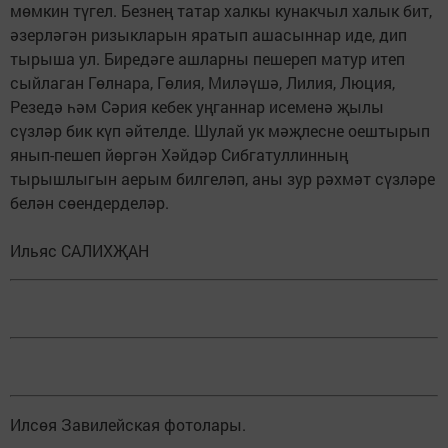
мөмкин түгел. Безнең татар халкы кунакчыл халык бит,
әзерләгән ризыкларын яратып ашасыннар иде, дип
тырыша ул. Биредәге ашларны пешереп матур итеп
сыйлаган Гөлнара, Гөлия, Миләүшә, Лилия, Люция,
Резедә һәм Сәрия кебек уңганнар исеменә җылы
сүзләр бик күп әйтелде. Шулай ук мәҗлесне оештырып
янып-пешеп йөргән Хәйдәр Сибгатуллинның
тырышлыгын аерым билгеләп, аны зур рәхмәт сүзләре
белән сөендерделәр.
Ильяс САЛИХҖАН
Илсөя Завилейская фотолары.