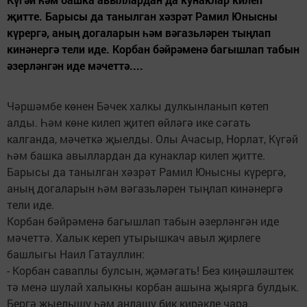
җитте. Барысы да танылган хәзрәт Рамил Юнысны
күрергә, аның догаларын һәм вәгазьләрен тыңлап
кинәнергә тели иде. Корбан бәйрәменә багышлап табын
әзерләнгән иде мәчеттә....
Чәршәмбе көнен Бәчек халкы дулкынланып көтеп
алды. Һәм көне килеп җитеп өйләгә ике сәгать
калганда, мәчеткә җыелды. Олы Ачасыр, Норлат, Күгәй
һәм башка авыллардан да кунаклар килеп җитте.
Барысы да танылган хәзрәт Рамил Юнысны күрергә,
аның догаларын һәм вәгазьләрен тыңлап кинәнергә
тели иде.
Корбан бәйрәменә багышлап табын әзерләнгән иде
мәчеттә. Халык кереп утырышкач авыл җирлеге
башлыгы Наил Гатауллин:
- Корбан саваплы бул­сын, җәмәгать! Без киңәшләштек
тә менә шулай халыкны корбан ашына җыярга булдык.
Бергә җыелышу һәм аңлашу бик кирәкле чара.