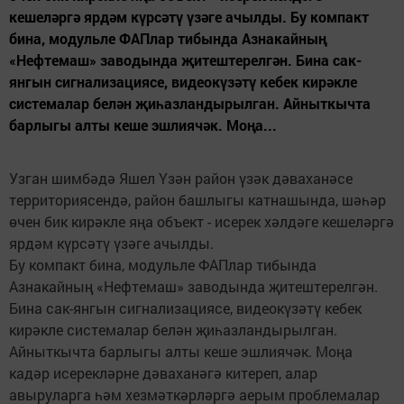
кешеләргә ярдәм күрсәтү үзәге ачылды. Бу компакт
бина, модульле ФАПлар тибында Азнакайның
«Нефтемаш» заводында җитештерелгән. Бина сак-
янгын сигнализациясе, видеокүзәтү кебек кирәкле
системалар белән җиһазландырылган. Айныткычта
барлыгы алты кеше эшлиячәк. Моңа...
Узган шимбәдә Яшел Үзән район үзәк дәваханәсе
территориясендә, район башлыгы катнашында, шәһәр
өчен бик кирәкле яңа объект - исерек хәлдәге кешеләргә
ярдәм күрсәтү үзәге ачылды.
Бу компакт бина, модульле ФАПлар тибында
Азнакайның «Нефтемаш» заводында җитештерелгән.
Бина сак-янгын сигнализациясе, видеокүзәтү кебек
кирәкле системалар белән җиһазландырылган.
Айныткычта барлыгы алты кеше эшлиячәк. Моңа
кадәр исерекләрне дәваханәгә китереп, алар
авыруларга һәм хезмәткәрләргә аерым проблемалар