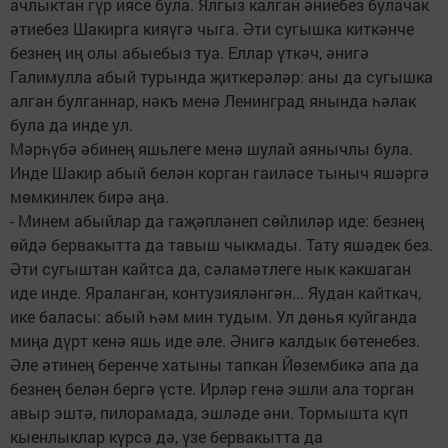
ачлыктан гүр иясе була. Ялгыз калган әниебез булачак
әтиебез Шакирга кияүгә чыга. Әти сугышка киткәнче
безнең иң олы абыебыз туа. Еллар үткәч, әнигә
Галимулла абый турында җиткерәләр: аны да сугышка
алган булганнар, нәкъ менә Ленинград янында һәлак
була да инде ул.
Мәрһүбә әбинең яшьлеге менә шулай аянычлы була.
Инде Шакир абый белән корган гаиләсе тыныч яшәргә
мөмкинлек бирә аңа.
- Минем абыйлар да гаҗәпләнеп сөйлиләр иде: безнең
өйдә бервакытта да тавыш чыкмады. Тату яшәдек без.
Әти сугыштан кайтса да, сәламәтлеге нык какшаган
иде инде. Яраланган, контузияләнгән... Яудан кайткач,
ике баласы: абый һәм мин тудым. Ул дөнья куйганда
миңа дүрт кенә яшь иде әле. Әнигә калдык бөтенебез.
Әле әтинең беренче хатыны тапкан Йөзембикә апа да
безнең белән бергә үсте. Ирләр генә эшли ала торган
авыр эштә, пилорамада, эшләде әни. Тормышта күп
кыенлыклар күрсә дә, үзе бервакытта да