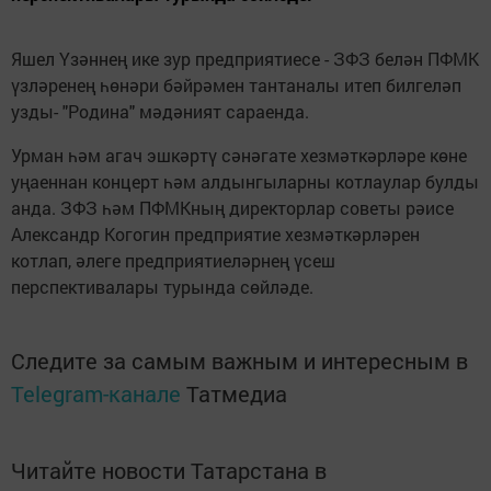
Яшел Үзәннең ике зур предприятиесе - ЗФЗ белән ПФМК
үзләренең һөнәри бәйрәмен тантаналы итеп билгеләп
узды- "Родина" мәдәният сараенда.
Урман һәм агач эшкәртү сәнәгате хезмәткәрләре көне
уңаеннан концерт һәм алдынгыларны котлаулар булды
анда. ЗФЗ һәм ПФМКның директорлар советы рәисе
Александр Когогин предприятие хезмәткәрләрен
котлап, әлеге предприятиеләрнең үсеш
перспективалары турында сөйләде.
Следите за самым важным и интересным в
Telegram-канале
Татмедиа
Читайте новости Татарстана в