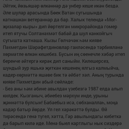
Әйтик, йөзьяшәр өлкәннәр дә унбер кеше икән бездә.
Әле шулар арасында Бөек Ватан сугышында
катнашкан ветераннар да бар. Халык телендә «Мог­
җизалар кыры» дип йөртелгән микрорайонда гомер
итеп ятучы Солтанәхмәт бабай да шул канкойгыч
сугышта катнаша. Кызы Гөлчәчәк һәм кияве
Пәхметдин Шәрәфетдиновлар гаиләсендә тәрбияләнә
хөрмәтле өлкән кешебез. Бусын иң сөенечле хәбәр итеп
беренче әйтергә кирәк дип саныйм. Килешерсез,
шундый зур яшькә җиткән кешенең ялгыз калмыйча,
кадер-хөрмәттә яшәве бик тә әйбәт хәл. Аның турында
кияве Пәхметдин абый сөйләде:
- Без аны һәм әбине авылдан үзебезгә 1987 елда алып
килдек. Кызганыч, әбиебез мәрхүм инде, урыны
җәннәттә булсын! Бабаебыз исә, сөбханаллаһ, моңа
кадәр батыр йөрде. Ул гел хәрәкәттә булды. Өй
тирәсендә генә түгел, хәтта, Гәр авылындагы кибеткә
дә барып килә иде. Менә быел картлыгы нык сиздерә