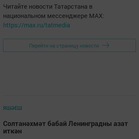
Читайте новости Татарстана в
национальном мессенджере MАХ:
https://max.ru/tatmedia
Перейти на страницу новости
ЯШӘЕШ
Солтанәхмәт бабай Ленинградны азат
иткән