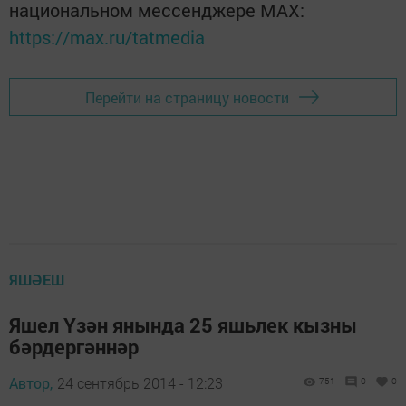
национальном мессенджере MАХ:
https://max.ru/tatmedia
Перейти на страницу новости
ЯШӘЕШ
Яшел Үзән янында 25 яшьлек кызны
бәрдергәннәр
Автор,
24 сентябрь 2014 - 12:23
751
0
0