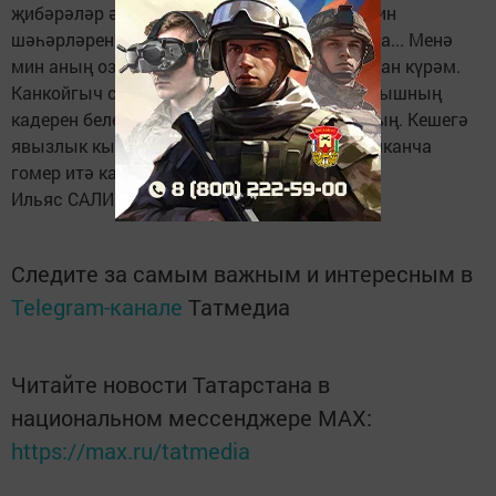
җибәрәләр әле үзен. Анда Порт-Артур, Харбин
шәһәрләрен японнардан азат итүдә катнаша... Менә
мин аның озын гомерле булу серен дә шуннан күрәм.
Канкойгыч сугышларда катнашкач ул тормышның
кадерен белеп яши. Бозык гадәтләре юк аның. Кешегә
явызлык кылмады, намаз укып Коръән кушканча
гомер итә кадерле бабабыз.
Ильяс САЛИХҖАН
Следите за самым важным и интересным в
Telegram-канале
Татмедиа
Читайте новости Татарстана в
национальном мессенджере MАХ:
https://max.ru/tatmedia