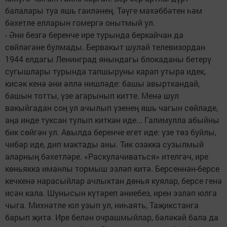
балалары туа яшь гаиләнең. Тәүге мәхәббәтен һәм
бәхетле елларын гомергә онытмый ул.
- Әни безгә беренче ире турында беркайчан да
сөйләгәне булмады. Бервакыт шулай телевизордан
1944 елдагы Ленинград янындагы блокаданы бетерү
сугышлары турында тапшыруны карап утыра идек,
кисәк кенә әни әллә нишләде: башы авырткандай,
башын тотты, үзе агарынып китте. Менә шул
вакыйгадан соң ул ачылып үзенең яшь чагын сөйләде,
аңа инде туксан тулып киткән иде... Галимулла абыйны
бик сөйгән ул. Авылда беренче егет иде: үзе төз буйлы,
чибәр иде, дип мактады аны. Тик озакка сузылмый
аларның бәхетләре. «Раскулачиваться» ителгәч, ире
көньяк­ка иманлы тормыш эзләп китә. Берсеннән-берсе
кечкенә нарасыйлар ачлыктан дөнья куялар, берсе генә
исән кала. Шунысын күтәреп әниебез, ирен эзләп юлга
чыга. Михнәтле юл узып ул, ниһаять, Таҗикстанга
барып җитә. Ире белән очрашмыйлар, бәләкәй бала да