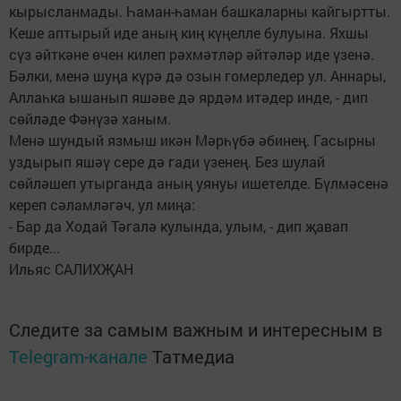
кырысланмады. Һаман-һаман башкаларны кайгыртты.
Кеше аптырый иде аның киң күңелле булуына. Яхшы
сүз әйткәне өчен килеп рәхмәтләр әйтәләр иде үзенә.
Бәлки, менә шуңа күрә дә озын гомерледер ул. Аннары,
Аллаһка ышанып яшәве дә ярдәм итәдер инде, - дип
сөйләде Фәнүзә ханым.
Менә шундый язмыш икән Мәрһүбә әбинең. Гасырны
уздырып яшәү сере дә гади үзенең. Без шулай
сөйләшеп утырганда аның уянуы ишетелде. Бүлмәсенә
кереп сәламләгәч, ул миңа:
- Бар да Ходай Тәгалә кулында, улым, - дип җавап
бирде...
Ильяс САЛИХҖАН
Следите за самым важным и интересным в
Telegram-канале
Татмедиа