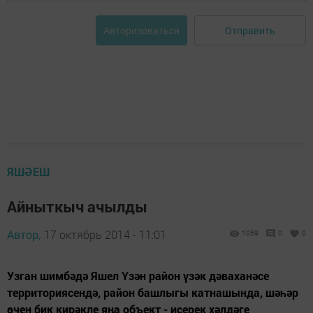
Отправить
Авторизоваться
ЯШӘЕШ
Айныткыч ачылды
Автор,
17 октябрь 2014 - 11:01
1059
0
0
Узган шимбәдә Яшел Үзән район үзәк дәваханәсе
территориясендә, район башлыгы катнашында, шәһәр
өчен бик кирәкле яңа объект - исерек хәлдәге