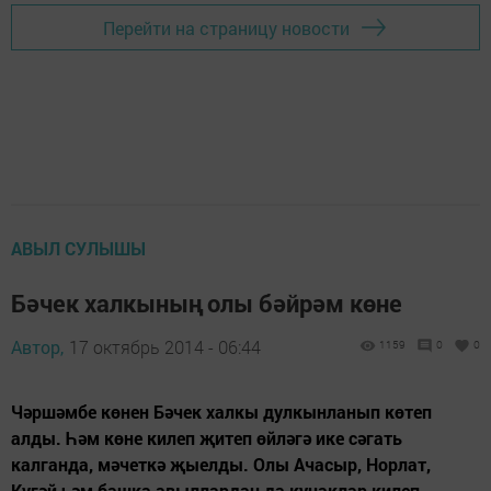
Перейти на страницу новости
АВЫЛ СУЛЫШЫ
Бәчек халкының олы бәйрәм көне
Автор,
17 октябрь 2014 - 06:44
1159
0
0
Чәршәмбе көнен Бәчек халкы дулкынланып көтеп
алды. Һәм көне килеп җитеп өйләгә ике сәгать
калганда, мәчеткә җыелды. Олы Ачасыр, Норлат,
Күгәй һәм башка авыллардан да кунаклар килеп