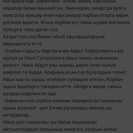
мәгънәсе бар. Беренчесе - Аллаһ белән, һәм бүтән
кешеләр белән якынайтуы. Икенчедән, нинди дә булса
максатка ирешер өчен нәрсәнедер корбан итәргә кирәк
дигәнне аңлата. Ягъни корбан итү менә шулай мәгънәле
булырга тиеш дигән сүз.
Хәзрәттән соң Фәһим абый авылдашларына
мөрәҗәгать итте:
- Корбан сарыгы биргән өчен Айрат Хәйруллинга һәм
шулай ук Наил Гатауллинга авыл халкы исеменнән
рәхмәт. Наил Абдул улы малны дөрес итеп чалып
әзерләп тә бирде. Аларның исән-сау булуларын телик!
Авыл карты шушы игелекле сүзләрне әйткәч, Корбан
ашын башларга тәкъдим итте. Әйтергә кирәк, табын
мулдан әзерләнгән иде.
- Беренче итеп корбан итеннән пешерелгән токмачлы
ашны ашагыз! - дип Бәчек уңганнары кайнар аш
китерделәр...
Менә шул токмачлы аш белән башланган
нигъмәтләрдән халыкның канәгать калуын әйтми