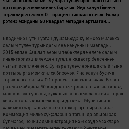
чыгып исәп­ләнәчәк. Бу чара түләүләрне шактый гына
арттырырга мөмкинлек бирәчәк. Яңа канун буенча
торакларга салым 0,1 процент тәшкил итәчәк. Болар
рәтенә мәйданы 50 квадрат метрдан артмаган...
Владимир Путин узган дүшәмбедә күчемсез милеккә
салым түләү турындагы яңа канунны имзалады.
2015 елдан башлап аерым төбәкләрдә әлеге салым
инвентаризацияләүдән түгел, ә кадастр бәясеннән
чыгып исәп­ләнәчәк. Бу чара түләүләрне шактый гына
арттырырга мөмкинлек бирәчәк. Яңа канун буенча
торакларга салым 0,1 процент тәшкил итәчәк. Болар
рәтенә мәйданы 50 квадрат метрдан артмаган гараж,
машина кую урыны, хуҗалык корылмалары һәм торак
кергән торак комплекслары да керә. Муниципаль
хакимиятләр салымны өч тапкыр арттыра алачак.
Коммерция милке хуҗаларына тагын да авырырак
булмагае, чөнки администрация һәм сәүдә үзәкләре,
сәүдә һәм җәмәгатьчелек туклану объектлары,