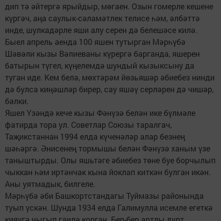
дип тә әйтергә ярыйдыр, мөгаен. Озын гомерле кешене
күргәч, аңа саулык-сәламәтлек телисе һәм, әлбәттә
инде, шулкадәрле яши алу серен дә белешәсе килә.
Быел апрель аенда 100 яшен тутырган Мәрһүбә
Шәвәли кызы Вәлиеваны күрергә барганда, яшерен
батырын түгел, күңелемдә шундый кызыксыну да
туган иде. Кем белә, мөхтәрәм йөзьяшәр әбиебез нинди
дә булса киңәшләр бирер, сау яшәү серләрен дә чишәр,
бәлки.
Яшел Үзәндә кече кызы Фәнүзә белән ике бүлмәле
фатирда тора ул. Советлар Союзы таралгач,
Таҗикстаннан 1994 елда күченәләр алар безнең
шәһәргә. Әнисенең тормышы белән Фәнүзә ханым үзе
таныштырды. Олы яшьтәге әбиебез төне буе борчылып
чыккан һәм иртәнчак кына йоклап киткән булган икән.
Аны уятмадык, билгеле.
Мәрһүбә әби Башкортстандагы Туймазы районында
туып үскән. Шунда 1934 елда Галимулла исемле егеткә
кияүгә чыгып гаилә корган. Бер-бер артлы дүрт