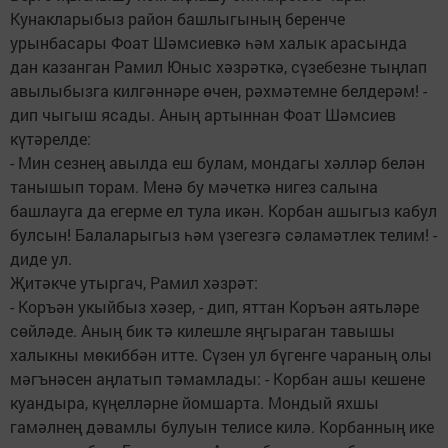
Кунакларыбыз район башлыгының беренче
урынбасары Фоат Шәмсиевкә һәм халык арасында
дан казанган Рамил Юныс хәзрәткә, сүзебезне тыңлап
авылыбызга килгәннәре өчен, рәхмәтемне белдерәм! -
дип чыгыш ясады. Аның артыннан Фоат Шәмсиев
күтәрелде:
- Мин сезнең авылда еш булам, мондагы хәлләр белән
танышып торам. Менә бу мәчеткә нигез салына
башлауга да егерме ел тула икән. Корбан ашыгыз кабул
булсын! Балаларыгыз һәм үзегезгә сәламәтлек телим! -
диде ул.
Җитәкче утыргач, Рамил хәзрәт:
- Коръән укыйбыз хәзер, - дип, яттан Коръән аятьләре
сөйләде. Аның бик тә килешле яңгыраган тавышы
халыкны мөкиббән итте. Сүзен ул бүгенге чараның олы
мәгънәсен аңлатып тәмамлады: - Корбан ашы кешене
куандыра, күңелләрне йомшарта. Мондый яхшы
гамәлнең дәвамлы булуын телисе килә. Корбанның ике