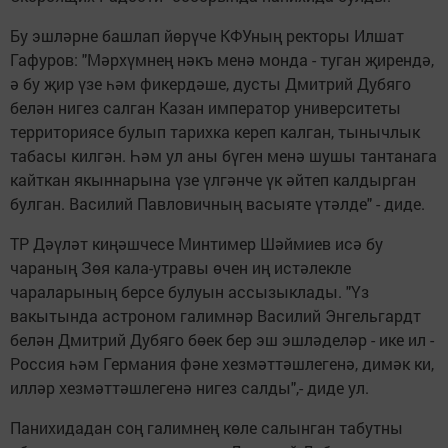
Бу эшләрне башлап йөрүче КФУның ректоры Илшат
Гафуров: "Мәрхүмнең нәкъ менә монда - туган җирендә,
ә бу җир үзе һәм фикердәше, дусты Дмитрий Дубяго
белән нигез салган Казан император университеты
территориясе булып тарихка кереп калган, тынычлык
табасы килгән. Һәм ул аны бүген менә шушы тантанага
кайткан якыннарына үзе үлгәнче үк әйтеп калдырган
булган. Василий Павловичның васыяте үтәлде" - диде.
ТР Дәүләт киңәшчесе Минтимер Шәймиев исә бу
чараның Зөя кала-утравы өчен иң истәлекле
чараларының берсе булуын ассызыклады. "Үз
вакытында астроном галимнәр Василий Энгельгардт
белән Дмитрий Дубяго бөек бер эш эшләделәр - ике ил -
Россия һәм Германия фәне хезмәттәшлегенә, димәк ки,
илләр хезмәттәшлегенә нигез салды",- диде ул.
Панихидадан соң галимнең көле салынган табутны