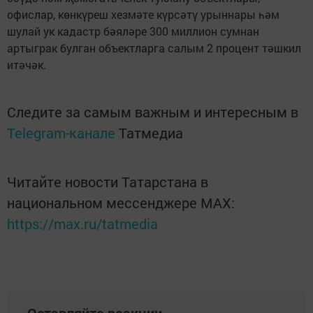
офислар, көнкүреш хезмәте күрсәтү урыннары һәм
шулай ук кадастр бәяләре 300 миллион сумнан
артыграк булган объектларга салым 2 процент тәшкил
итәчәк.
Следите за самым важным и интересным в
Telegram-канале
Татмедиа
Читайте новости Татарстана в
национальном мессенджере MАХ:
https://max.ru/tatmedia