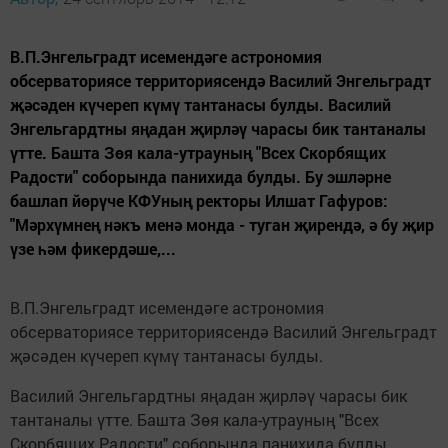
В.П.Энгельградт исемендәге астрономия
обсерваториясе территориясендә Василий Энгельградт
җәсәден күчереп күмү тантанасы булды. Василий
Энгельгардтны яңадан җирләү чарасы бик тантаналы
үтте. Башта Зөя кала-утрауның "Всех Скорбящих
Радости" соборында панихида булды. Бу эшләрне
башлап йөрүче КФУның ректоры Илшат Гафуров:
"Мәрхүмнең нәкъ менә монда - туган җирендә, ә бу җир
үзе һәм фикердәше,...
В.П.Энгельградт исемендәге астрономия
обсерваториясе территориясендә Василий Энгельградт
җәсәден күчереп күмү тантанасы булды.
Василий Энгельгардтны яңадан җирләү чарасы бик
тантаналы үтте. Башта Зөя кала-утрауның "Всех
Скорбящих Радости" соборында панихида булды.