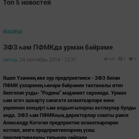
Топ 5 новостей
ЯШӘЕШ
ЗФЗ һәм ПФМКда урман бәйрәме
Автор,
24 сентябрь 2014 - 12:37
926
0
0
Яшел Үзәннең ике зур предприятиесе - ЗФЗ белән
ПФМК үзләренең һөнәри бәйрәмен тантаналы итеп
билгеләп узды- "Родина" мәдәният сараенда. Урман
һәм агач эшкәртү сәнәгате хезмәткәрләре көне
уңаеннан концерт һәм алдынгыларны котлаулар булды
анда. ЗФЗ һәм ПФМКның директорлар советы рәисе
Александр Когогин предприятие хезмәткәрләрен
котлап, әлеге предприятиеләрнең үсеш
перспективалары турында сөйләде.