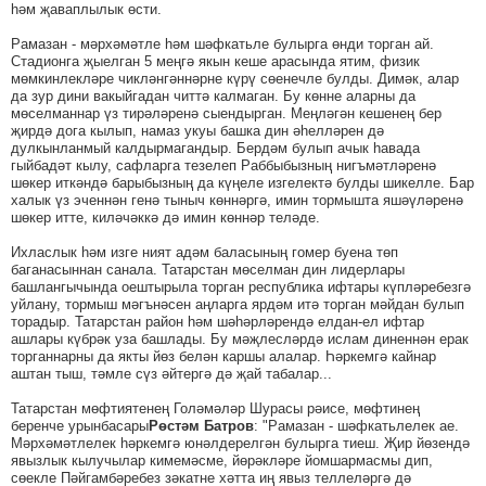
һәм җаваплылык өсти.
Рамазан - мәрхәмәтле һәм шәфкатьле булырга өнди торган ай.
Стадионга җыелган 5 меңгә якын кеше арасында ятим, физик
мөмкинлекләре чикләнгәннәрне күрү сөенечле булды. Димәк, алар
да зур дини вакыйгадан читтә калмаган. Бу көнне аларны да
мөселманнар үз тирәләренә сыендырган. Меңләгән кешенең бер
җирдә дога кылып, намаз укуы башка дин әһелләрен дә
дулкынланмый калдырмагандыр. Бердәм булып ачык һавада
гыйбадәт кылу, сафларга тезелеп Раббыбызның нигъмәтләренә
шөкер иткәндә барыбызның да күңеле изгелектә булды шикелле. Бар
халык үз эченнән генә тыныч көннәргә, имин тормышта яшәүләренә
шөкер итте, киләчәккә дә имин көннәр теләде.
Ихласлык һәм изге ният адәм баласының гомер буена төп
баганасыннан санала. Татарстан мөселман дин лидерлары
башлангычында оештырыла торган республика ифтары күпләребезгә
уйлану, тормыш мәгънәсен аңларга ярдәм итә торган мәйдан булып
торадыр. Татарстан район һәм шәһәрләрендә елдан-ел ифтар
ашлары күбрәк уза башлады. Бу мәҗлесләрдә ислам диненнән ерак
торганнарны да якты йөз белән каршы алалар. Һәркемгә кайнар
аштан тыш, тәмле сүз әйтергә дә җай табалар...
Татарстан мөфтиятенең Голәмәләр Шурасы рәисе, мөфтинең
беренче урынбасары
Рөстәм Батров
: "Рамазан - шәфкатьлелек ае.
Мәрхәмәтлелек һәркемгә юнәлдерелгән булырга тиеш. Җир йөзендә
явызлык кылучылар кимемәсме, йөрәкләре йомшармасмы дип,
сөекле Пәйгамбәребез зәкатне хәтта иң явыз теллеләргә дә