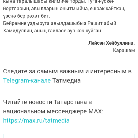
кына таралышасы килмичә торды. Туган-үскән
йортларын, авылларын онытмыйча, ешрак кайткач,
үзенә бер рәхәт бит.
Бәйрәмне уздыруга авылдашыбыз Рәшит абый
Хәмидуллин, аның гаиләсе зур көч куйган.
Ләйсән Хәйбуллина.
Карашәм
Следите за самым важным и интересным в
Telegram-канале
Татмедиа
Читайте новости Татарстана в
национальном мессенджере MАХ:
https://max.ru/tatmedia