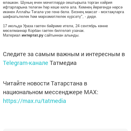
өләшкән. Шуның өчен мәчетләрдә оештырыла торган хәйрия
ифтарларына теләгән һәр кеше килә ала. Кемнең йөрәгендә нәрсә
икәнен Аллаһы Тәгалә үзе генә белә. Безнең максат - мохтаҗларга
шәфкатьлелек һәм мәрхәмәтлелек күрсәтү", - диде.
17 июльдә Ураза гаетен бәйрәме ителә, 24 сентябрь көнне
мөселманнар Корбан гаетен билгеләп узачак.
Материал
интертат.ру
сайтыннан алынды.
Следите за самым важным и интересным в
Telegram-канале
Татмедиа
Читайте новости Татарстана в
национальном мессенджере MАХ:
https://max.ru/tatmedia