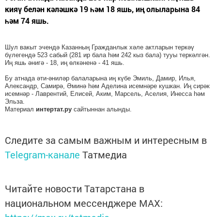
кияү белән кәләшкә 19 һәм 18 яшь, иң олыларына 84
һәм 74 яшь.
Шул вакыт эчендә Казанның Гражданлык хәле актларын теркәү
бүлегендә 523 сабый (281 ир бала һәм 242 кыз бала) тууы теркәлгән.
Иң яшь әнигә - 18, иң өлкәненә - 41 яшь.
Бу атнада әти-әниләр балаларына иң күбе Эмиль, Дамир, Илья,
Александр, Самирә, Әминә һәм Аделина исемнәре кушкан. Иң сирәк
исемнәр - Лаврентий, Елисей, Аким, Марсель, Аселия, Инесса һәм
Эльза.
Материал
интертат.ру
сайтыннан алынды.
Следите за самым важным и интересным в
Telegram-канале
Татмедиа
Читайте новости Татарстана в
национальном мессенджере MАХ: