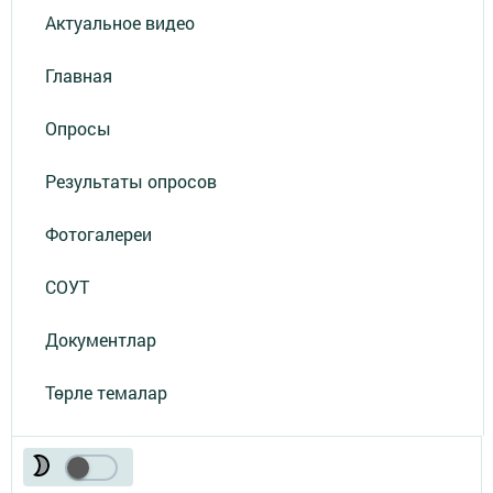
Актуальное видео
Главная
Опросы
Результаты опросов
Фотогалереи
СОУТ
Документлар
Төрле темалар