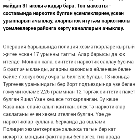
майдан 31 июльгә кадәр бара. Төп максаты -
составында наркотик булган үсемлекләрнең үскән
урыннарын ачыклау, аларны юк итү һәм наркотиклы
үсемлекләрне районга кертү каналларын ачыклау.
Операция барышында полиция хезмәткәрләре кыргый
җитен үскән 17 урынны тапты. Алар барысы да юк
ителде. Моннан кала, синтетик наркотик саклау буенча
5 факт ачыкланды, аларны законсыз әйләнеше белән
бәйле 7 хокук бозу очрагы билгеле булды. 13 июньдә
Тургенев урамындагы бер йорт подъездында үзе белән
гомуми күләме 2,26 граммнан 12 төргәк синтетик пакет
булган Яшел Үзән кешесе тоткарланган. Бу кеше
Казаннан спайс алып кайткан, элек тә наркотиклар
саклаганы өчен хөкем ителгән булган. Үзе дә
наркотиклар куллана, беркайда да эшләми.
Полиция хезмәткәрләре халыкка тагын бер кат
искәртә: мондый фактларны белсәгез, тиз арада