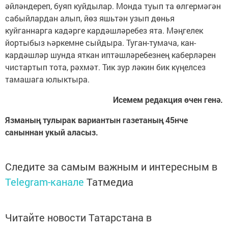
әйләндереп, буяп куйдылар. Монда туып та өлгермәгән
сабыйлардан алып, йөз яшьтән узып дөнья
куйганнарга кадәрге кардәшләребез ята. Мәңгелек
йортыбыз һәркемне сыйдыра. Туган-тумача, кан-
кардәшләр шунда яткан иптәшләребезнең каберләрен
чистартып тота, рәхмәт. Тик зур ләкин бик күңелсез
тамашага юлыктыра.
Исемем редакция өчен генә.
Язманың тулырак вариантын газетаның 45нче
саныннан укый аласыз.
Следите за самым важным и интересным в
Telegram-канале
Татмедиа
Читайте новости Татарстана в