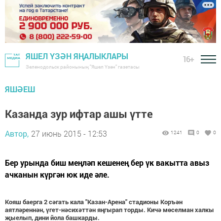
ЯШЕЛ ҮЗӘН ЯҢАЛЫКЛАРЫ
16+
Зеленодольск районының "Яшел Үзән" газетасы
ЯШӘЕШ
Казанда зур ифтар ашы үтте
Автор,
27 июнь 2015 - 12:53
1241
0
0
Бер урында биш меңләп кешенең бер үк вакытта авыз
ачканын күргән юк иде әле.
Кояш баерга 2 сәгать кала "Казан-Арена" стадионы Коръән
аятләреннән, үгет-нәсихәттән яңгырап торды. Кичә мөселман халкы
җыелып, дини йола башкарды.