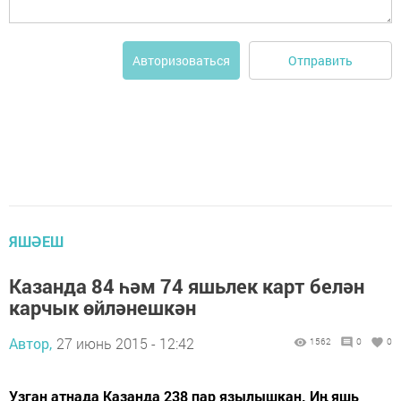
Отправить
Авторизоваться
ЯШӘЕШ
Казанда 84 һәм 74 яшьлек карт белән
карчык өйләнешкән
Автор,
27 июнь 2015 - 12:42
1562
0
0
Узган атнада Казанда 238 пар язылышкан. Иң яшь