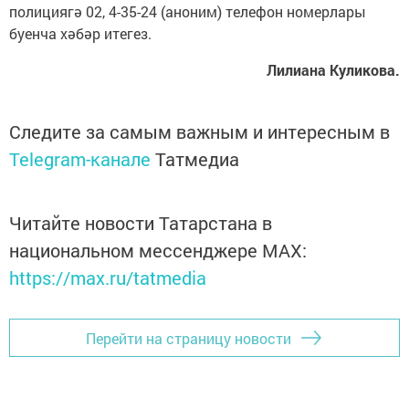
полициягә 02, 4-35-24 (аноним) телефон номерлары
буенча хәбәр итегез.
Лилиана Куликова.
Следите за самым важным и интересным в
Telegram-канале
Татмедиа
Читайте новости Татарстана в
национальном мессенджере MАХ:
https://max.ru/tatmedia
Перейти на страницу новости