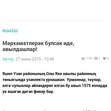
ЯШӘЕШ
Мәрхәмәтлерәк булсак иде,
авылдашлар!
Автор,
27 июнь 2015 - 10:48
1176
0
0
Яшел Үзән районының Олы Яке авылы районның
төньягында үзәнлектә урнашкан. Урманнар, таулар,
елга-сулыклар әйләндереп алган бу авыл 1575 елларда
ук яшәгән дигән фикер бар.