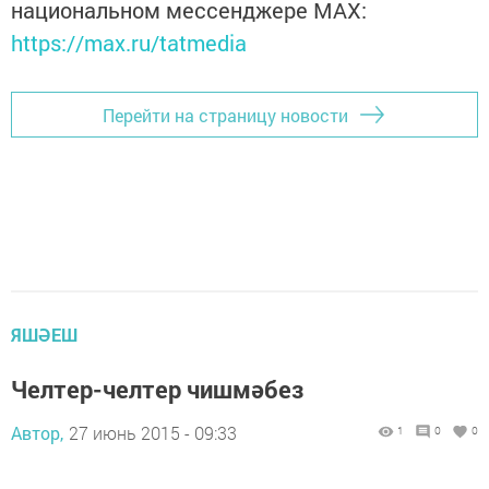
национальном мессенджере MАХ:
https://max.ru/tatmedia
Перейти на страницу новости
ЯШӘЕШ
Челтер-челтер чишмәбез
Автор,
27 июнь 2015 - 09:33
1
0
0