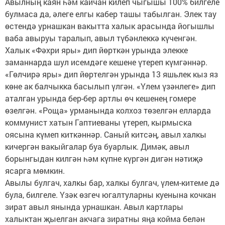
Авылның каян һәм кайчан килеп чыгышы 100% билгеле
булмаса да, әлеге елгы кабер ташы табылган. Элек тау
өстендә урнашкан вакытта халык арасында йогышлы
ваба авыруы таралып, авыл түбәнлеккә күченгән.
Халык «Фәхри яры» дип йөрткән урында элекке
заманнарда шул исемдәге кешене үтереп күмгәннәр.
«Гөлчирә яры» дип йөртелгән урында 13 яшьлек кыз яз
көне ак балчыкка басылып үлгән. «Үлем үзәнлеге» дип
аталган урында бер-бер артлы өч кешенең гомере
өзелгән. «Роща» урманында колхоз төзелгән елларда
коммунист хатын Гаптиеваны үтереп, кырмыска
оясына күмеп киткәннәр. Саный китсәң, авыл халкы
кичергән вакыйгалар буа буарлык. Димәк, авыл
борынгыдан килгән һәм күпне күргән дигән нәтиҗә
ясарга мөмкин.
Авылы булгач, халкы бар, халкы булгач, үлем-китеме дә
була, билгеле. Үзәк өзгеч югалтуларны куенына кочкан
зират авыл янында урнашкан. Авыл картлары
халыктан җыелган акчага зиратны яңа койма белән