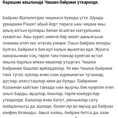
Карашәм авылында Чишмә бәйрәме үткәрелде.
Бәйрәм Җәләлетдин чишмәсе буенда үтте. Шунда
урнашкан Рәшит абый йорт тирәсе һәм чишмә яны
аның алтын куллары белән ясалган матурлыкка
күмелгән. Аны күреп, икенче бер әкият дөньясына
эләккән итеп хис итәсең үзеңне. Озын бәйрәм яллары
булгач, бәйрәмгә бик күп халык җыелган иде. Җомга
намазыннан соң, төрле тәм-томнар куелган өстәл
янына барлык өлкән кешеләр утыр­гач, Чишмә
бәйрәмен башлап җибәрделәр. Ул көн Чишмә бәйрәме
генә түгел, күпләр өчен озак күрешмәгән туганнар,
дуслар, классташлар көне дә булды. Бәйрәмне
Казаннан кайткан тамада һәм җырчы бик күңелле итеп
алып барды, җырлар, биюләр, төрле конкурслар
үткәрелде. Балалар өчен батут, уенчыклар сату
мәйданчыгы да эшләде. Килеп яуган яңгыр да бәйрәм
кәефен бозмады. Авыл халкы, бәйрәм бетсә дә, озак