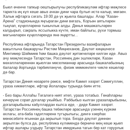
Быел өченче тапкыр оештырылучы республикакүләм ифтар мәҗлесе
тарихта иң күп кеше авыз ачкан дини чара булып истә калыр, мөгаен.
Халык ифтарга сәгать 19.00 дә үк җыела башлады. Алар "Казан-
Арена" стадионында яңгыраган дини вәгазъ, Коръән аятьләрен
тыңлап, күңелләренә тынычлык алды. Дөнья мәшәкатьләрен
калдырып, сакраль яссылыкка күчте, иман байлыгы, рухи тормыш
мәгънәләрен күңелләрендә янә яңартты...
Республика ифтарында Татарстан Президенты вазифаларын
вакытлыча башкаручы Рөстәм Миңнеханов, Дәүләт киңәшчесе
Минтимер Шәймиев һәм башка дәүләт җитәкчеләре килгән иде. Авыз
ачу мәҗлесендә Татарстан, Россиянең дин эшлекләре, Казан
мәхәлләләреннән җыелган мөселманнар арасында башкалабызның
балалар йортында тәрбияләнүче, физик мөмкинлеге чикле кешеләр
дә бар.
Татарстан Диния нәзарәте рәисе, мөфти Камил хәзрәт Сәмигуллин,
ураза хикмәтләре, ифтар йолалары турында бәян итте.
- Без бары Аллаһы Тәгаләгә ният итеп, ураза тотабыз. Гөнаһларны
кичерүне сорап догалар укыйбыз. Раббыбыз кылган уразаларыбызны,
догаларыбызны кабуллардан кылса иде, - диде Камил хәзрәт.
Татарстан Россиянең башка төбәкләре арасында үзенең күркәм
әхлагы, ата-баба гадәтләренә тугърылыгы, дингә хәерһах
мөнәсәбәте ягыннан да аерылып тора. Бездә дәүләт диннән
аерылган булса да, республика күләмендә берничә мең кеше җыеп
ифтар ашлары уздыру Татарстан имиджына тагын бер кат горурлык