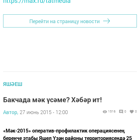
https://max.ru/tatmedia
Перейти на страницу новости
ЯШӘЕШ
Бакчада мәк үсәме? Хәбәр ит!
Автор,
27 июнь 2015 - 12:00
1516
0
0
«Мәк-2015» оператив-профилактик операция­сенең
беренче этабы Яшел Үзән районы территориясендә 25