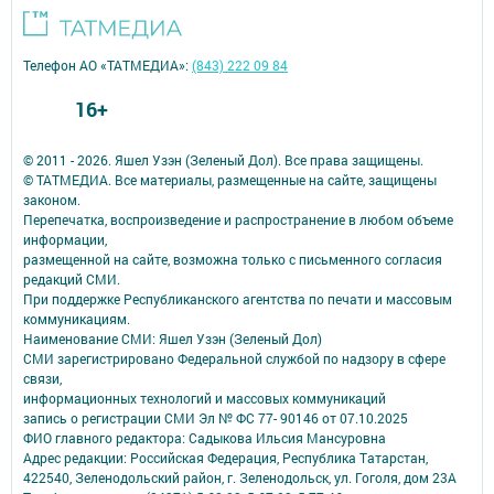
Телефон АО «ТАТМЕДИА»:
(843) 222 09 84
16+
© 2011 - 2026. Яшел Узэн (Зеленый Дол). Все права защищены.
© ТАТМЕДИА. Все материалы, размещенные на сайте, защищены
законом.
Перепечатка, воспроизведение и распространение в любом объеме
информации,
размещенной на сайте, возможна только с письменного согласия
редакций СМИ.
При поддержке Республиканского агентства по печати и массовым
коммуникациям.
Наименование СМИ: Яшел Узэн (Зеленый Дол)
СМИ зарегистрировано Федеральной службой по надзору в сфере
связи,
информационных технологий и массовых коммуникаций
запись о регистрации СМИ Эл № ФС 77- 90146 от 07.10.2025
ФИО главного редактора: Садыкова Ильсия Мансуровна
Адрес редакции: Российская Федерация, Республика Татарстан,
422540, Зеленодольский район, г. Зеленодольск, ул. Гоголя, дом 23А