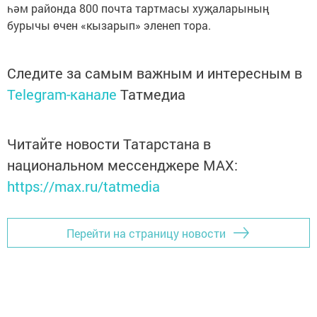
һәм районда 800 почта тартмасы хуҗаларының
бурычы өчен «кызарып» эленеп тора.
Следите за самым важным и интересным в
Telegram-канале
Татмедиа
Читайте новости Татарстана в
национальном мессенджере MАХ:
https://max.ru/tatmedia
Перейти на страницу новости