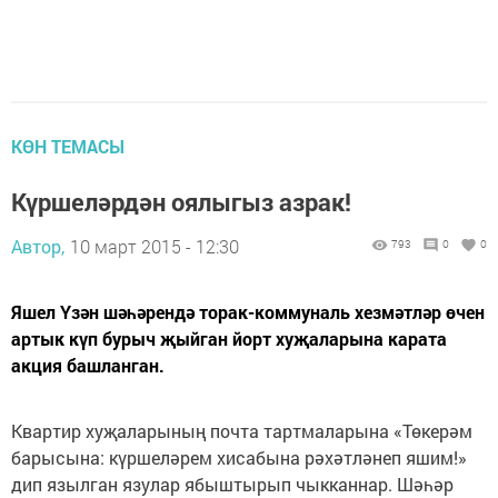
КӨН ТЕМАСЫ
Күршеләрдән оялыгыз азрак!
Автор,
10 март 2015 - 12:30
793
0
0
Яшел Үзән шәһәрендә торак-коммуналь хезмәтләр өчен
артык күп бурыч җыйган йорт хуҗаларына карата
акция башланган.
Квартир хуҗаларының почта тартмаларына «Төкерәм
барысына: күршеләрем хисабына рәхәтләнеп яшим!»
дип язылган язулар ябыштырып чыкканнар. Шәһәр