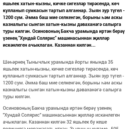
яшьлек хатын-кызны, кичке сигезләр тирәсендә, көч
кулланып сумкасын тартып алганнар. Зыян зур түгел -
1200 сум. Әмма баш мие селкенгән, борыны һәм аскы
казналыгы сынган хатын-кызны дәваханәгә салырга
туры килгән. Осиновоның Бакча урамында иртән берәү
үзенең "Хундай Солярис" машинасыннан җилләр
искәнлеген ачыклаган. Казаннан килгән...
Шәһәрнең Тынычлык урамында йорты янында 35
яшьлек хатын-кызны, кичке сигезләр тирәсендә, көч
кулланып сумкасын тартып алганнар. Зыян зур түгел -
1200 сум. Әмма баш мие селкенгән, борыны һәм аскы
казналыгы сынган хатын-кызны дәваханәгә салырга
туры килгән.
Осиновоның Бакча урамында иртән берәү үзенең
"Хундай Солярис" машинасыннан җилләр искәнлеген
ачыклаган. Казаннан килгән 32 яшьлек бу кеше
полициягә мөрәҗәгать иткән. Зыянның күләме - 505