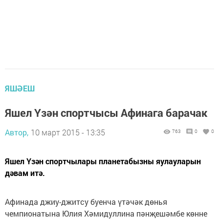
ЯШӘЕШ
Яшел Үзән спортчысы Афинага барачак
Автор,
10 март 2015 - 13:35
763
0
0
Яшел Үзән спортчылары планетабызны яулауларын
дәвам итә.
Афинада джиу-джитсу буенча үтәчәк дөнья
чемпионатына Юлия Хәмидуллина пәнҗешәмбе көнне