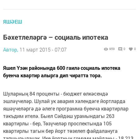
ЯШӘЕШ
Бәхетлеләргә – социаль ипотека
Автор,
11 март 2015 - 07:07
959
0
0
Яшел Үзән районында 600 гаилә социаль ипотека
буенча квартир алырга дип чиратта тора.
Шуларның 84 проценты - бюджет өлкәсендә
эшләүчеләр. Шулай ук авария хәлендәге йортларда
яшәүчеләргә дә әлеге программа буенча квартирлар
тәкъдим ителә. Быел Сәйдәш урамындагы 263
квартирлы - бер, Төзүчеләр проспектында 105
квартирлы тагын бер йорт төзелеп файдалануга
тапшырылачак. Ике йортның гомуми мәйданы - 18 213