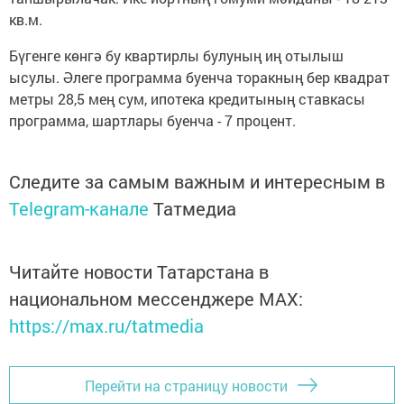
кв.м.
Бүгенге көнгә бу квартирлы булуның иң отылыш
ысулы. Әлеге программа буенча торакның бер квадрат
метры 28,5 мең сум, ипотека кредитының ставкасы
программа, шартлары буенча - 7 процент.
Следите за самым важным и интересным в
Telegram-канале
Татмедиа
Читайте новости Татарстана в
национальном мессенджере MАХ:
https://max.ru/tatmedia
Перейти на страницу новости