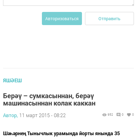
Отправить
Авторизоваться
ЯШӘЕШ
Берәү – сумкасыннан, берәү
машинасыннан колак каккан
Автор,
11 март 2015 - 08:22
952
0
0
Шәһәрнең Тынычлык урамында йорты янында 35