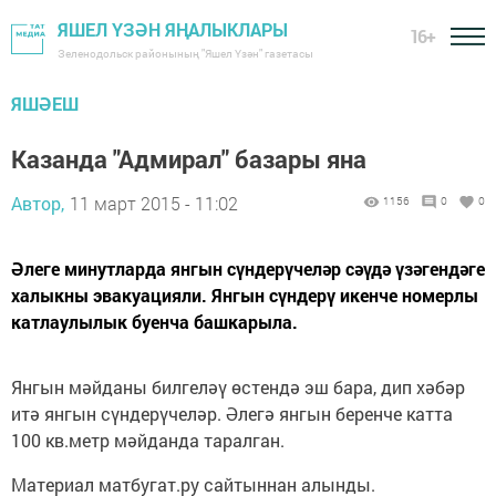
ЯШЕЛ ҮЗӘН ЯҢАЛЫКЛАРЫ
16+
Зеленодольск районының "Яшел Үзән" газетасы
ЯШӘЕШ
Казанда "Адмирал" базары яна
Автор,
11 март 2015 - 11:02
1156
0
0
Әлеге минутларда янгын сүндерүчеләр сәүдә үзәгендәге
халыкны эвакуацияли. Янгын сүндерү икенче номерлы
катлаулылык буенча башкарыла.
Янгын мәйданы билгеләү өстендә эш бара, дип хәбәр
итә янгын сүндерүчеләр. Әлегә янгын беренче катта
100 кв.метр мәйданда таралган.
Материал матбугат.ру сайтыннан алынды.