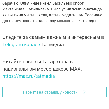
барачак. Юлия инде ике ел Васильево спорт
мәктәбендә шөгыльләнә. Быел ул ил чемпионатында
яхшы гына чыгыш ясап, алтын медаль һәм Россияне
дөнья чемпионатында яклау мөмкинчелеген алды.
Следите за самым важным и интересным в
Telegram-канале
Татмедиа
Читайте новости Татарстана в
национальном мессенджере MАХ:
https://max.ru/tatmedia
Перейти на страницу новости