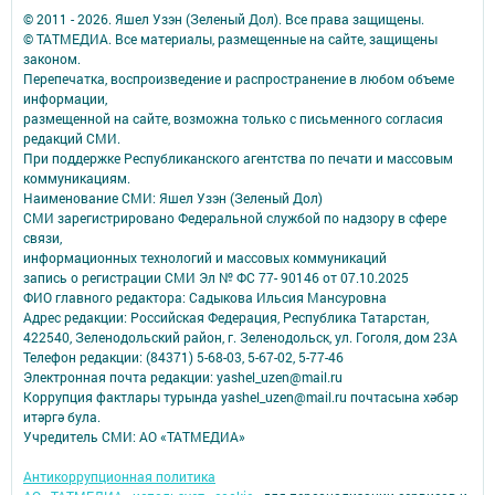
© 2011 - 2026. Яшел Узэн (Зеленый Дол). Все права защищены.
© ТАТМЕДИА. Все материалы, размещенные на сайте, защищены
законом.
Перепечатка, воспроизведение и распространение в любом объеме
информации,
размещенной на сайте, возможна только с письменного согласия
редакций СМИ.
При поддержке Республиканского агентства по печати и массовым
коммуникациям.
Наименование СМИ: Яшел Узэн (Зеленый Дол)
СМИ зарегистрировано Федеральной службой по надзору в сфере
связи,
информационных технологий и массовых коммуникаций
запись о регистрации СМИ Эл № ФС 77- 90146 от 07.10.2025
ФИО главного редактора: Садыкова Ильсия Мансуровна
Адрес редакции: Российская Федерация, Республика Татарстан,
422540, Зеленодольский район, г. Зеленодольск, ул. Гоголя, дом 23А
Телефон редакции: (84371) 5-68-03, 5-67-02, 5-77-46
Электронная почта редакции: yashel_uzen@mail.ru
Коррупция фактлары турында yashel_uzen@mail.ru почтасына хәбәр
итәргә була.
Учредитель СМИ: АО «ТАТМЕДИА»
Антикоррупционная политика