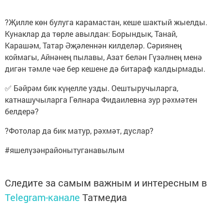
?Җилле көн булуга карамастан, кеше шактый жыелды.
Кунаклар да төрле авылдан: Борындык, Танай,
Карашәм, Татар Әҗәленнән килделәр. Сәриянең
коймагы, Айнәнең пылавы, Азат белән Гүзәлнең менә
дигән тәмле чәе бер кешене дә битараф калдырмады.
✅ Бәйрәм бик күңелле узды. Оештыручыларга,
катнашучыларга Гөлнара Фидаилевна зур рәхмәтен
белдерә?
?Фотолар да бик матур, рәхмәт, дуслар?
#яшелүзәнрайонытуганавылым
Следите за самым важным и интересным в
Telegram-канале
Татмедиа