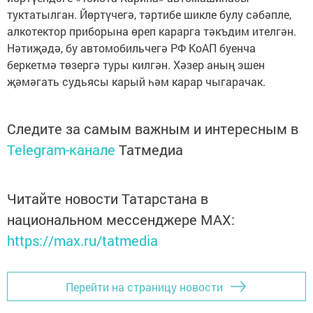
туктатылган. Йөртүчегә, тәртибе шикле булу сәбәпле,
алкотектор приборына өреп карарга тәкъдим ителгән.
Нәтиҗәдә, бу автомобильчегә РФ КоАП буенча
беркетмә төзергә туры килгән. Хәзер аның эшен
җәмәгать судьясы карый һәм карар чыгарачак.
Следите за самым важным и интересным в
Telegram-канале
Татмедиа
Читайте новости Татарстана в
национальном мессенджере MАХ:
https://max.ru/tatmedia
Перейти на страницу новости