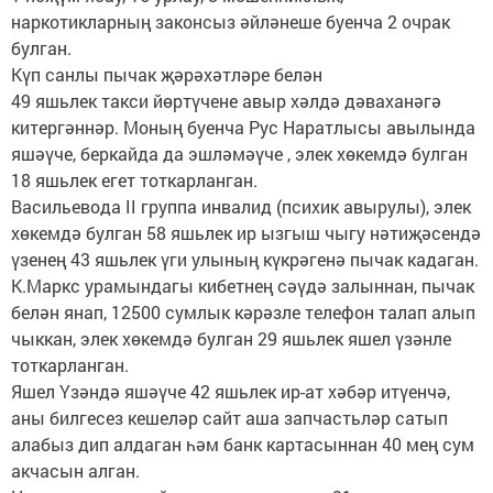
наркотикларның законсыз әйләнеше буенча 2 очрак
булган.
Күп санлы пычак җәрәхәтләре белән
49 яшьлек такси йөртүчене авыр хәлдә дәваханәгә
китергәннәр. Моның буенча Рус Наратлысы авылында
яшәүче, беркайда да эшләмәүче , элек хөкемдә булган
18 яшьлек егет тоткарланган.
Васильевода II группа инвалид (психик авырулы), элек
хөкемдә булган 58 яшьлек ир ызгыш чыгу нәтиҗәсендә
үзенең 43 яшьлек үги улының күкрәгенә пычак кадаган.
К.Маркс урамындагы кибетнең сәүдә залыннан, пычак
белән янап, 12500 сумлык кәрәзле телефон талап алып
чыккан, элек хөкемдә булган 29 яшьлек яшел үзәнле
тоткарланган.
Яшел Үзәндә яшәүче 42 яшьлек ир-ат хәбәр итүенчә,
аны билгесез кешеләр сайт аша запчастьләр сатып
алабыз дип алдаган һәм банк картасыннан 40 мең сум
акчасын алган.