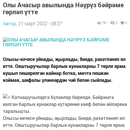
Олы Ачасыр авылында Нәүрүз бәйрәме
гөрләп үтте
Автор,
21 март 2022 - 08:27
781
0
0
Олысы-кечесе уйнады, җырлады, биеде, рәхәтләнеп ял
итте. Оештыручылар барлык кунакларны 7 төрле ярма
кушып пешерелгән кайнар ботка, мичтә пешкән
коймак, шифалы үләннәрдән чәй белән сыйлады.
Катнашучыларга бүләкләр бирелде. Бәйрәмгә
килгән барлык кунаклар күтәренке кәеф белән өйләренә
таралышты.
Олысы-кечесе уйнады, җырлады, биеде, рәхәтләнеп ял
итте. Оештыручылар барлык кунакларны 7 төрле ярма