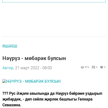
ЯШӘЕШ
Нәүрүз - мөбарәк булсын
Автор,
21 март 2022 - 08:00
674
0
0
??? Рус Әҗәле авылында да Нәүрүз бәйрәме уздырып
җибәрдек, - дип сөйли җирлек башлыгы Гөлнара
Семахина.