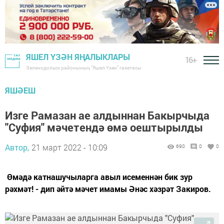
ЯШЕЛ ҮЗӘН ЯҢАЛЫКЛАРЫ
16+
Зеленодольск районының "Яшел Үзән" газетасы
ЯШӘЕШ
Изге Рамазан ае алдыннан Бакырчыда
"Суфия" мәчетендә өмә оештырылды
Автор,
21 март 2022 - 10:09
690
0
0
Өмәдә катнашучыларга авыл исеменнән бик зур
рәхмәт! - дип әйтә мәчет имамы Әнәс хәзрәт Закиров.