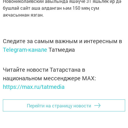
Новониколаевский авылында яшәүче 31 яшьлек ир дә
бушлай сайт аша алданган һәм 150 мең сум
акчасыннан язган.
Следите за самым важным и интересным в
Telegram-канале
Татмедиа
Читайте новости Татарстана в
национальном мессенджере MАХ:
https://max.ru/tatmedia
Перейти на страницу новости