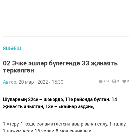
ЯШӘЕШ
02 Эчке эшләр бүлегендә 33 җинаять
теркәлгән
Автор,
20 март 2022 - 15:30
754
0
0
Шуларның 22се – шәһәрдә, 11е районда булган. 14
җинаять ачылган, 13е – «кайнар эздән»,
1 үтерү, 1 кеше сәламәтлегенә авыр зыян салу, 1 талау,
1 һөҗүм ясау, 16 урлау, 8 мошенниклык,