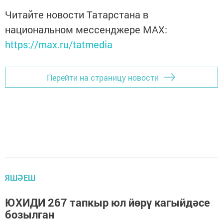
Читайте новости Татарстана в
национальном мессенджере MАХ:
https://max.ru/tatmedia
Перейти на страницу новости
ЯШӘЕШ
ЮХИДИ 267 тапкыр юл йөрү кагыйдәсе
бозылган