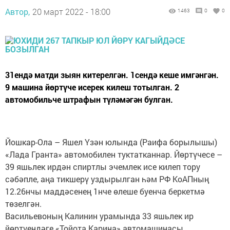
Автор,
20 март 2022 - 18:00
1463
0
0
31ендә матди зыян китерелгән. 1сендә кеше имгәнгән.
9 машина йөртүче исерек килеш тотылган. 2
автомобильче штрафын түләмәгән булган.
Йошкар-Ола – Яшел Үзән юлында (Раифа борылышы)
«Лада Гранта» автомобилен туктатканнар. Йөртүчесе –
39 яшьлек ирдән спиртлы эчемлек исе килеп тору
сәбәпле, аңа тикшерү уздырылган һәм РФ КоАПның
12.26нчы маддәсенең 1нче өлеше буенча беркетмә
төзелгән.
Васильевоның Калинин урамында 33 яшьлек ир
йөртүендәге «Тойота Карина» автомашинасы