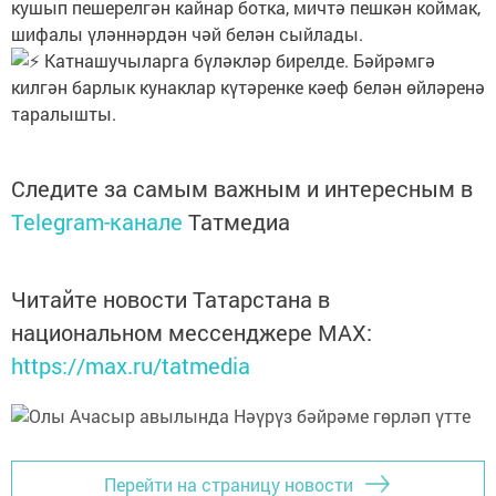
кушып пешерелгән кайнар ботка, мичтә пешкән коймак,
шифалы үләннәрдән чәй белән сыйлады.
Катнашучыларга бүләкләр бирелде. Бәйрәмгә
килгән барлык кунаклар күтәренке кәеф белән өйләренә
таралышты.
Следите за самым важным и интересным в
Telegram-канале
Татмедиа
Читайте новости Татарстана в
национальном мессенджере MАХ:
https://max.ru/tatmedia
Перейти на страницу новости