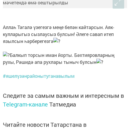
Аллаһ Тәгалә үзегезгә меңе белән кайтарсын. Аяк-
кулларыгыз сызлаусыз булсын! Әлеге савап итеп
язылсын һәрберегезгә
Балкып торсын иман йорты. Бәхтияровларның
рухы, Рәшидә апа рухлары тыныч булсын
#яшелүзәнрайонытуганавылым
Следите за самым важным и интересным в
Telegram-канале
Татмедиа
Читайте новости Татарстана в