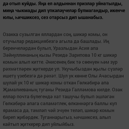
дә отып куйды. Яңа ел алдыннан призлар уйнатылды,
миңа чыкмады дип үпкәләүчеләр булмагандыр, икенче
юлы, һичшиксез, сез отарсыз дип ышанабыз.
Озакка сузылган яллардан соң, шикәр комы, он
отучылар редакциябезгә агыла да башлады. Иң
беренчеләрдән булып, Ураз­лыдан Асия апа
Зәйнуллинаның кызы Резедә Зарипова 10 кг шикәр
комын алып китте. Әнисенең бик тә сөенүен һәм зур
рәхмәтләрен җиткерде ул. Укучыбыздан җылы сүзләр
ишетү үзебезгә дә рәхәт. Шул ук көнне Олы Ачасырдан
шулай ук 10 кг шикәр комы откан Гөлкәбирә апа
Җамалиеваның туганы Резидә Галләмова килде. Озак
еллар почта бүлегендә хат ташучы булып эшләгән
Гөлкәбирә апага сәламәтлек, өлкәннәргә баллы күп
ярамаса да, тәмләп чәй эчүен теләп, шикәр комын
биреп җибәрдек. Туганнарыгыз, һичшиксез, алып
кайтып җиткерер дип уйлыйбыз.