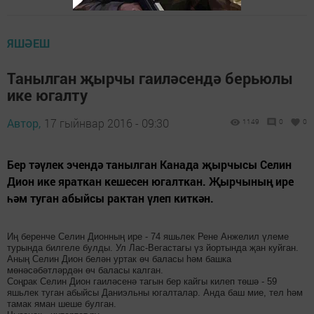
ЯШӘЕШ
Танылган җырчы гаиләсендә берьюлы
ике югалту
Автор,
17 гыйнвар 2016 - 09:30
1149
0
0
Бер тәүлек эчендә танылган Канада җырчысы Селин
Дион ике яраткан кешесен югалткан. Җырчының ире
һәм туган абыйсы рактан үлеп киткән.
Иң беренче Селин Дионның ире - 74 яшьлек Рене Анжелил үлеме
турында билгеле булды. Ул Лас-Вегастагы үз йортында җан куйган.
Аның Селин Дион белән уртак өч баласы һәм башка
мөнәсәбәтләрдән өч баласы калган.
Соңрак Селин Дион гаиләсенә тагын бер кайгы килеп төшә - 59
яшьлек туган абыйсы Даниэльны югалталар. Анда баш мие, тел һәм
тамак яман шеше булган.