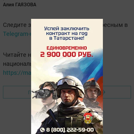
Алия ГАЯЗОВА
Следите за самым важным и интересным в
Telegram-канале
Татмедиа
Читайте новости Татарстана в
национальном мессенджере MАХ:
https://max.ru/tatmedia
Перейти на страницу новости