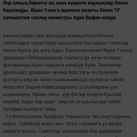
Яңа елның беренче эш көне күңелле яңалыклар белән
башланды. Яшел Үзәнгә эшлекле визиты белән ТР
сәламәтлек саклау министры Адел Вафин килде.
Безнең район һәм шәһәрдә муниципалитетның
табибларга торак бирү мәсьәләсе бик акрын темплар
белән булса да, алга бара. Казаннан килеп Яшел Үзәнгә
урнашкан Лебединцевлар гаиләсе дә ничә ел кеше
фатирында яшәп торырга мәҗбүр була. Төзүчеләр
урамында урнашкан өр-яңа йорттагы өч бүлмәле
фатирга кергән 4нче поликлиникада эшләүче табиб-
невролог Мария Александровна үз күзләренә үзе
ышанмады. Иркен, якты, зур фатир аларга бушлай
бирелә, бары бер шарт: биш ел үз урынында табиб
буларак эшләргә тиеш.
- Үз почмагыңны булдыру тормышта төп шартларның
берсе. Табиблар өчен генә түгел, һәркемгә үз өендә
яшәргә язсын. Советлар заманында бик дәрәҗәле