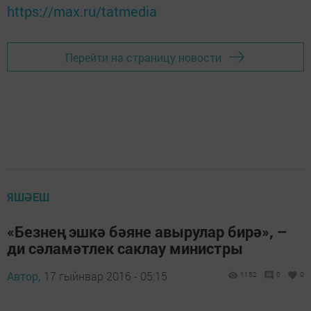
https://max.ru/tatmedia
Перейти на страницу новости
ЯШӘЕШ
«Безнең эшкә бәяне авырулар бирә», –
ди сәламәтлек саклау министры
Автор,
17 гыйнвар 2016 - 05:15
1152
0
0