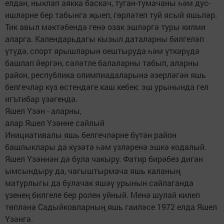
елдан, нык­лап аякка баскач, туган-тумачаны һәм дус-
иш­ләрне бер табынга җыеп, гөрләтеп туй ясый яшьләр.
Тик авыл мәктәбендә генә озак эшләргә туры килми
аларга. Календарьдагы кызыл даталарны билгеләп
үтүдә, спорт ярышларын оештыруда һәм үткәрүдә
башлап йөргән, сәләтле балаларны табып, аларны
район, респуб­лика олимпиадаларына әзерләгән яшь
белгечләр күз өстендәге каш кебек: эш урынында гел
игътибар үзәгендә.
Яшел Үзән - аларны,
алар Яшел Үзәнне сайлый
Инициативалы яшь белгечләрне бүтән район
башлыклары да күзәтә һәм үзләренә эшкә кодалый.
Яшел Үзәннән дә була чакыру. Фатир бирәбез дигән
ымсындыру да, чагыштырмача яшь каланың
матурлыгы да булачак яшәү урынын сайлаганда
үзенең билгеле бер ролен уйный. Менә шулай килеп
төпләнә Садыйковларның яшь гаиләсе 1972 елда Яшел
Үзәнгә.