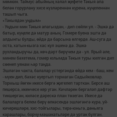
мөмкин. Таймус абыйның хәләл җефете Тәкыя апа
белән горурлану хисе күзләреннән күренә, күңеленнән
ташып чыга.
«Тәкыядән уңдым»
- Уңдым мин Тәкыя апагыздан, - дип сөйли ул. - Эшкә дә
батыр, күңеле дә матур аның. Гомере буена эштә дә
алдынгы булды, өйдә дә барсына өлгерде. Аш-суга да
оста, хатын-кызга хас кул эшенә дә. Эшкә
рухландыручы да, көч-дәрт бирүчем дә - ул. Ярый әле,
минем бәхетемә, гомер юлымда Тәкыя туры килгән дип
сөенеп уянам һәр таңда.
Эшләгән чакта, балалар үстергәндә өйдә кем - баш, кем
- муен дип, бәхәс куертып тормаган Садыйковлар.
Тормыш йөген икесе бергә җигелеп тарткан. Берсе аш
пешерсә, икенчесе кер уган. Кичләрен бергәләп дәфтәр
тикшергән, киләсе дәрескә план төзегән. Икесе дә
балаларга белем бирү өлкәсендә эшләгәнгә күрә, уй-
кичереш­ләре, хис-тойгылары, тирә-юньгә, дөнь­яга
карашлары, борчу-мәшәкатьләре дә уртак булган.