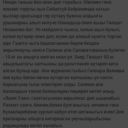
Нинди таныш йөз икән дип торабыз. Мөлаем генә
елмаеп торучы кыз Сабантуй бәйрәмендә хатын-
кызлар арасында гер күтәрү буенча алдынгы
урыннарны алып килүче Мамадыш-Әкил кызы Гөлшат
Низамова бит. Ул мәйданга чыкса, халык шып булып,
күпме күтәрер икән дип, күзен дә алмый күзәтә торган
иде. Газета чыга башлаганнан бирле бездән
аерылмаучы әнисе Сәлимә апа Салаватованың бүләген
- 10 кг он алырга килгән икән ул. Хәер, Гөлшат 50 кг
авырлыктагы капчыкны да рәхәтләнеп күтәреп китә
алган булыр иде. Әнә журналистыбыз Гөлнара Вәлиева
ике кулы белән көчкә күтәргән капчыкны ул чәнти
бармагына гына эләктереп алды. Сәлимә апа
балаларын тәмле бәлешләрен пешереп көтеп алыр,
«Яшел Үзән» газетасыннан аерылмас дип ышанабыз.
Рәхмәт сезгә, безнең белән булганыгыз, кечкенә генә
бүләкләребезне зурлап кабул итеп алганыгыз өчен! Әле
призларны алырга өлгермәгән укучыларыбызны
редакциядә көтеп калабыз.