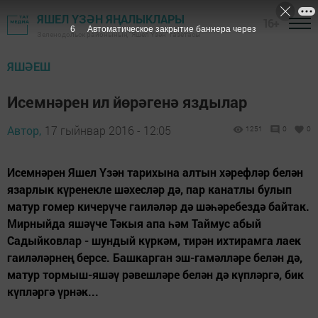
ЯШЕЛ ҮЗӘН ЯҢАЛЫКЛАРЫ
16+
5
Автоматическое закрытие баннера через
Зеленодольск районының "Яшел Үзән" газетасы
ЯШӘЕШ
Исемнәрен ил йөрәгенә яздылар
Автор,
17 гыйнвар 2016 - 12:05
1251
0
0
Исемнәрен Яшел Үзән тарихына алтын хәрефләр белән
язарлык күренекле шәхесләр дә, пар канатлы булып
матур гомер кичерүче гаиләләр дә шәһәребездә байтак.
Мирныйда яшәүче Тәкыя апа һәм Таймус абый
Садыйковлар - шундый күркәм, тирән ихтирамга лаек
гаиләләрнең берсе. Башкарган эш-гамәлләре белән дә,
матур тормыш-яшәү рәвешләре белән дә күпләргә, бик
күпләргә үрнәк...