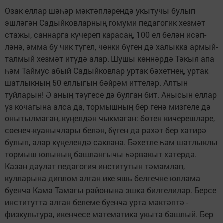
Озак еллар шәһәр мәктәпләрендә укытучы булып
эшләгән Садыйковларның гомуми педагогик хезмәт
стажы, саннарга күчереп карасаң, 100 ел белән исәп­
ләнә, әмма бу чик түгел, чөнки бүген дә халыкка армый-
талмый хезмәт итүдә алар. Шушы көннәрдә Тәкыя апа
һәм Таймус абый Садыйковлар уртак бәхетнең, уртак
шатлыкның 50 еллыгын бәйрәм иттеләр. Алтын
туйларын! Ә аның тәүгесе дә булган бит. Анысын еллар
үз кочагына алса да, тормышның бер генә мизгеле дә
онытылмаган, күңелдән чыкмаган: бөтен кичерешләре,
сөенеч-куанычлары белән, бүген дә рәхәт бер хатирә
булып, алар күңелендә саклана. Бәхетле һәм шатлыклы
тормыш юлының башлангычы һәрвакыт хәтердә.
Казан дәүләт педагогия институтын тәмамлап,
кулларына диплом алган ике яшь белгечне юллама
буенча Кама Тамагы районына эшкә билгелиләр. Берсе
институтта алган белеме буенча урта мәктәптә -
физкультура, икенчесе математика укыта башлый. Бер