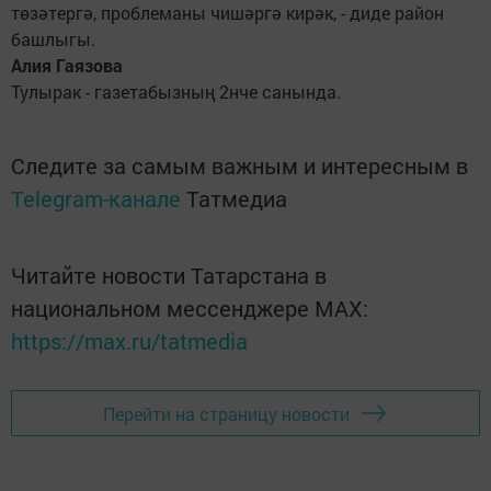
төзәтергә, проблеманы чишәргә кирәк, - диде район
башлыгы.
Алия Гаязова
Тулырак - газетабызның 2нче санында.
Следите за самым важным и интересным в
Telegram-канале
Татмедиа
Читайте новости Татарстана в
национальном мессенджере MАХ:
https://max.ru/tatmedia
Перейти на страницу новости