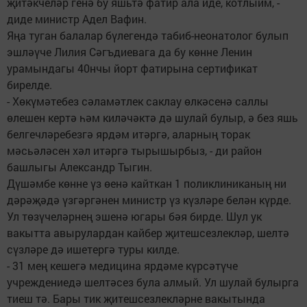
җитәкчеләр генә бу яшьтә фатир ала иде, котлыйм, -
диде министр Адел Вафин.
Яңа туган балалар бүлегендә табиб-неонатолог булып
эшләүче Лилия Сәгъдиевага да бу көнне Ленин
урамындагы 40нчы йорт фатирына сертификат
бирелде.
- Хөкүмәтебез сәламәтлек саклау өлкәсенә саллы
өлешен кертә һәм киләчәктә дә шулай булыр, ә без яшь
белгечләребезгә ярдәм итәргә, аларның торак
мәсьәләсен хәл итәргә тырышырбыз, - ди район
башлыгы Александр Тыгин.
Дүшәмбе көнне үз өенә кайткан 1 поликлиниканың ни
дәрәҗәдә үзгәргәнен министр үз күзләре белән күрде.
Ул төзүчеләрнең эшенә югары бәя бирде. Шул ук
вакытта авырулардан кайбер җитешсезлекләр, шелтә
сүзләре дә ишетергә туры килде.
- 31 мең кешегә медицина ярдәме күрсәтүче
учреждениедә шелтәсез була алмый. Ул шулай булыр­га
тиеш тә. Бары тик җитешсезлекләрне вакытында