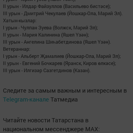
II урын - Илдар Файзуллов (Васильево бистәсе);
III урын - Дмитрий Чекулаев (Йошкар-Ола, Марий Эл).
Хатын-кызлар:
I урын - Чулпан Зуева (Волжск, Марий Эл);
II урын - Мария Калинина (Яшел Үзән);
III урын - Ангелина Шиһабетдинова (Яшел Үзән).
Ветераннар:
I урын - Альберт Җамалиев (Йошкар-Ола, Марий Эл);
II урын - Евгений Бочкарев (Яранск, Киров өлкәсе);
III урын - Илгизәр Сазгетдинов (Казан).
Следите за самым важным и интересным в
Telegram-канале
Татмедиа
Читайте новости Татарстана в
национальном мессенджере MАХ: