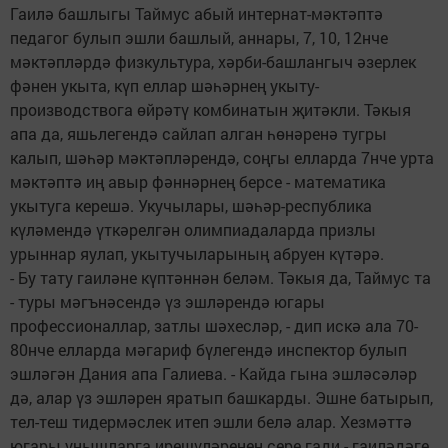
Гаилә башлыгы Таймус абый интернат-мәктәптә
педагог булып эшли башлый, аннары, 7, 10, 12нче
мәктәп­ләрдә физкультура, хәрби-башлангыч әзерлек
фәнен укыта, күп еллар шәһәрнең укыту-
производствога өйрәтү комбинатын җитәкли. Тәкыя
апа да, яшьлегендә сайлап алган һөнәренә тугры
калып, шәһәр мәктәпләрендә, соңгы елларда 7нче урта
мәктәптә иң авыр фәннәрнең берсе - математика
укытуга керешә. Укучылары, шәһәр-республика
күләмендә үткәрелгән олимпиадаларда призлы
урыннар яулап, укытучыларының абруен күтәрә.
- Бу тату гаиләне күптәннән беләм. Тәкыя да, Таймус та
- туры мәгънәсендә үз эшләрендә югары
профессионаллар, затлы шәхесләр, - дип искә ала 70-
80нче елларда мәгариф бүлегендә инспектор булып
эшләгән Дания апа Галиева. - Кайда гына эшләсәләр
дә, алар үз эшләрен яратып башкарды. Эшне батырып,
тел-теш тидермәслек итеп эшли белә алар. Хезмәттә
югары уңышларга ирешүләренең сере гади - гаиләдәге