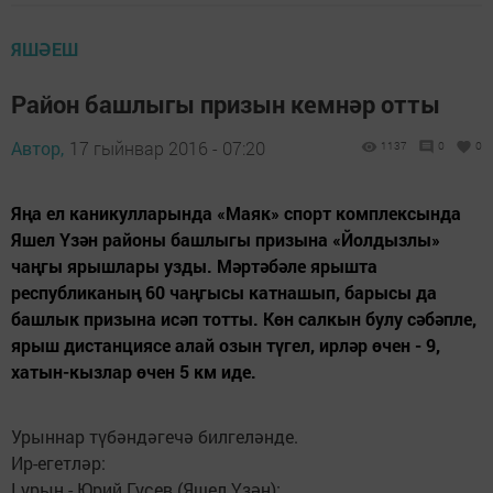
ЯШӘЕШ
Район башлыгы призын кемнәр отты
Автор,
17 гыйнвар 2016 - 07:20
1137
0
0
Яңа ел каникулларында «Маяк» спорт комплексында
Яшел Үзән районы башлыгы призына «Йолдызлы»
чаңгы ярышлары узды. Мәртәбәле ярышта
республиканың 60 чаңгысы катнашып, барысы да
башлык призына исәп тотты. Көн салкын булу сәбәпле,
ярыш дистанциясе алай озын түгел, ирләр өчен - 9,
хатын-кызлар өчен 5 км иде.
Урыннар түбәндәгечә билгеләнде.
Ир-егетләр:
I урын - Юрий Гусев (Яшел Үзән);