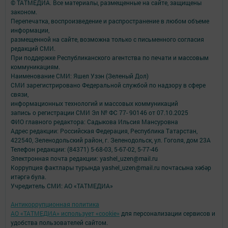
© ТАТМЕДИА. Все материалы, размещенные на сайте, защищены
законом.
Перепечатка, воспроизведение и распространение в любом объеме
информации,
размещенной на сайте, возможна только с письменного согласия
редакций СМИ.
При поддержке Республиканского агентства по печати и массовым
коммуникациям.
Наименование СМИ: Яшел Узэн (Зеленый Дол)
СМИ зарегистрировано Федеральной службой по надзору в сфере
связи,
информационных технологий и массовых коммуникаций
запись о регистрации СМИ Эл № ФС 77- 90146 от 07.10.2025
ФИО главного редактора: Садыкова Ильсия Мансуровна
Адрес редакции: Российская Федерация, Республика Татарстан,
422540, Зеленодольский район, г. Зеленодольск, ул. Гоголя, дом 23А
Телефон редакции: (84371) 5-68-03, 5-67-02, 5-77-46
Электронная почта редакции: yashel_uzen@mail.ru
Коррупция фактлары турында yashel_uzen@mail.ru почтасына хәбәр
итәргә була.
Учредитель СМИ: АО «ТАТМЕДИА»
Антикоррупционная политика
АО «ТАТМЕДИА» использует «cookie»
для персонализации сервисов и
удобства пользователей сайтом.