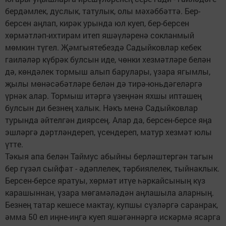
бердәмлек, дуслык, татулык, олы мәхәббәттә. Бер-
берсен аңлап, кирәк урында юл куеп, бер-берсен
хөрмәтләп-ихтирам итеп яшәүләренә сокланмый
мөмкин түгел. Җәмгыятебездә Садыйковлар кебек
гаиләләр күбрәк булсын иде, чөнки хезмәтләре белән
дә, көндәлек тормыш алып барулары, үзара ягымлы,
җылы мөнәсәбәтләре белән дә тирә-юньдәгеләргә
үрнәк алар. Тормыш итәргә үзеңнән яхшы иптәшең
булсын ди безнең халык. Нәкъ менә Садыйковлар
турында әйтелгән диярсең. Алар да, берсен-берсе яңа
эшләргә дәртләндереп, үсендереп, матур хезмәт юлы
үтте.
Тәкыя апа белән Таймус абыйны берләштергән тагын
бер гүзәл сыйфат - әдәплелек, тәрбиялелек, тыйнаклык.
Берсен-берсе яратуы, хөрмәт итүе һәркайсының күз
карашыннан, үзара мөгамәләдән аңлашыла аларның.
Безнең татар кешесе мактау, купшы сүзләргә саранрак,
әмма 50 ел иңне-иңгә куеп яшәгәннәргә искәрмә ясарга