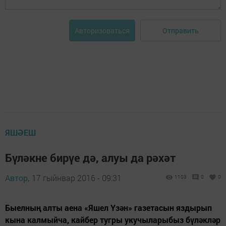
Отправить
Авторизоваться
ЯШӘЕШ
Бүләкне бирүе дә, алуы да рәхәт
Автор,
17 гыйнвар 2016 - 09:31
1103
0
0
Быелның алты аена «Яшел Үзән» газетасын яздырып
кына калмыйча, кайбер тугры укучыларыбыз бүләкләр