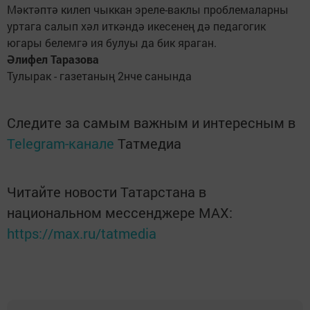
Мәктәптә килеп чыккан эреле-ваклы проблемаларны
уртага салып хәл иткәндә икесенең дә педагогик
югары белемгә ия булуы да бик яраган.
Әлифел Таразова
Тулырак - газетаның 2нче санында
Следите за самым важным и интересным в
Telegram-канале
Татмедиа
Читайте новости Татарстана в
национальном мессенджере MАХ:
https://max.ru/tatmedia