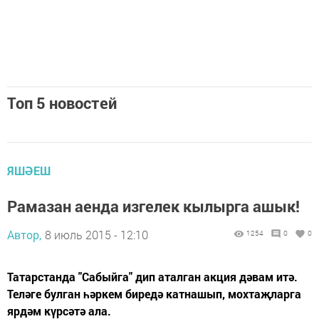
Топ 5 новостей
ЯШӘЕШ
Рамазан аенда изгелек кылырга ашык!
Автор,
8 июль 2015 - 12:10
1254
0
0
Татарстанда "Сабыйга" дип аталган акция дәвам итә.
Теләге булган һәркем биредә катнашып, мохтаҗларга
ярдәм күрсәтә ала.