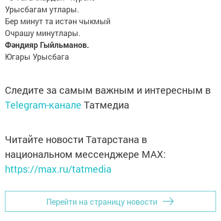
Урысбагам утлары.
Бер минут та истән чыкмый
Очрашу минутлары.
Фәндияр Гыйльманов.
Югары Урысбага
Следите за самым важным и интересным в
Telegram-канале
Татмедиа
Читайте новости Татарстана в
национальном мессенджере MАХ:
https://max.ru/tatmedia
Перейти на страницу новости