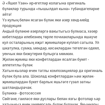
Ә «Яшел Үзән» ир-егетләр колагына оригиналь
бүләкләр турында «пышылдап кына» түбәндәгеләрне
әйтә!
Үз кулың белән ясаган бүләк яки әзер хенд-мейд
продукция
Андый бүләкне әзерләргә вакытыгыз булмаса, хәзер
кибетләрдә илебезнең төрле почмакларында яшәүче
кул осталарының иҗат җимешләре күпләп сатыла. Ул
шкатулка, сумка, мендәр, кисәкләрдән тегелгән одеял,
уенчык яки бижутерия булырга мөмкин.
Җиләк-җимеш яки конфетлардан ясалган букет -
аппетитлы бүләк
Хатын-кызлар өчен татлы композицияләр дә оригиналь
бүләк була ала. Шоколад конфетлардан һәм җиләк-
җимешләрдән букет барлык яшьтәге гүзәл затны
шатландырачак.
Бүләккә - фотосессия
Сөйгәне, гаиләсе яки дуслары белән язгы фотолар һәр
хатын-кыз өчен универсаль бүләк булачак. Якыннары