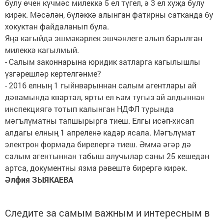
булу өчен күчмәс милеккә 5 ел түгел, ә 3 ел хуҗа булу
кирәк. Мәсәлән, бүләккә алынган фатирны сатканда бу
хокуктан файдаланып була.
Яңа кагыйдә эшмәкәрлек эшчәнлеге алып барылган
милеккә кагылмый.
- Салым законнарына юридик затларга кагылышлы
үзгәрешләр кертелгәнме?
- 2016 елның 1 гыйнварыннан салым агентлары ай
дәвамында квартал, ярты ел һәм тугыз ай алдыннан
инспекциягә тотып калынган НДФЛ турында
мәгълүматны тапшырырга тиеш. Елгы исәп-хисап
алдагы елның 1 апреленә кадәр ясала. Мәгълүмат
электрон формада бирелергә тиеш. Әмма әгәр дә
салым агентыннан табыш алучылар саны 25 кешедән
артса, документны язма рәвештә бирергә кирәк.
Әлфия ЗЫЯКАЕВА
Следите за самым важным и интересным в