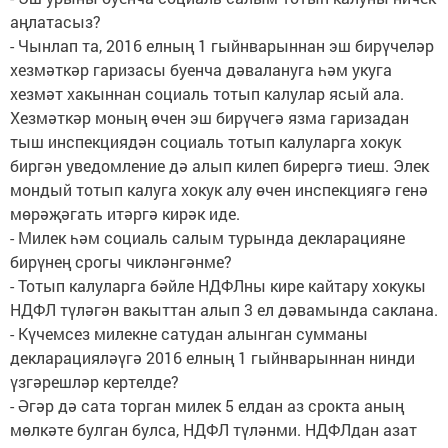
аңлатасыз?
- Чынлап та, 2016 елның 1 гыйн­варыннан эш бирүчеләр
хезмәткәр гаризасы буенча дәвалануга һәм укуга
хезмәт хакыннан социаль тотып калулар ясый ала.
Хезмәткәр моның өчен эш бирүчегә язма гаризадан
тыш инспекциядән социаль тотып калуларга хокук
биргән уведомление дә алып килеп бирергә тиеш. Элек
мондый тотып калуга хокук алу өчен инспекциягә генә
мөрәҗәгать итәргә кирәк иде.
- Милек һәм социаль салым турында декларацияне
бирүнең срогы чикләнгәнме?
- Тотып калуларга бәйле НДФЛны кире кайтару хокукы
НДФЛ түләгән вакыттан алып 3 ел дәвамында саклана.
- Күчемсез милекне сатудан алынган сумманы
декларацияләүгә 2016 елның 1 гыйнварыннан нинди
үзгәрешләр кертелде?
- Әгәр дә сата торган милек 5 елдан аз срокта аның
мөлкәте булган булса, НДФЛ түләнми. НДФЛдан азат