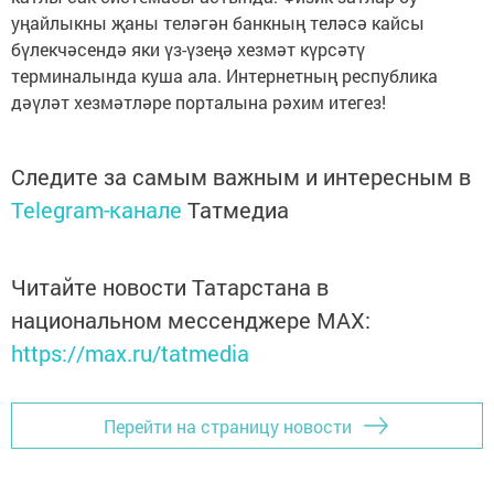
уңайлыкны җаны теләгән банкның теләсә кайсы
бүлекчәсендә яки үз-үзеңә хезмәт күрсәтү
терминалында куша ала. Интернетның рес­публика
дәүләт хезмәтләре порталына рәхим итегез!
Следите за самым важным и интересным в
Telegram-канале
Татмедиа
Читайте новости Татарстана в
национальном мессенджере MАХ:
https://max.ru/tatmedia
Перейти на страницу новости