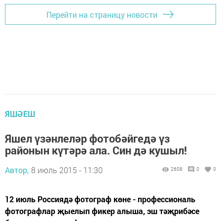
Перейти на страницу новости
ЯШӘЕШ
Яшел үзәнлеләр фотобәйгедә үз
районын күтәрә ала. Син дә кушыл!
Автор,
8 июль 2015 - 11:30
2608
0
0
12 июль Россия­дә фотограф көне - профессиональ
фотографлар җыелып фикер алыша, эш тәҗрибәсе