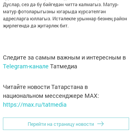
Дуслар, сез дә бу бәйгедән читтә калмагыз. Матур-
матур фотоларыгызны югарыда күрсәтелгән
адресларга юллагыз. Истәлекле урыннар безнең район
җирлегендә дә җитәрлек бит.
Следите за самым важным и интересным в
Telegram-канале
Татмедиа
Читайте новости Татарстана в
национальном мессенджере MАХ:
https://max.ru/tatmedia
Перейти на страницу новости