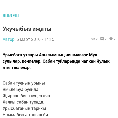
ЯШӘЕШ
Укучыбыз иҗаты
Автор,
5 март 2016 - 14:15
0
0
0
Урысбага утлары Авылымның чишмәләре Мул
сулылар, көчлеләр. Сабан туйларында чапкан Яулык
аты төслеләр.
Сабан туеның урыны
Ямьле Буа буенда.
Җырлап-биеп күңел ача
Халкы сабан туенда.
Урысбаганың тарихы
Һәммәбезгә таныш бит.