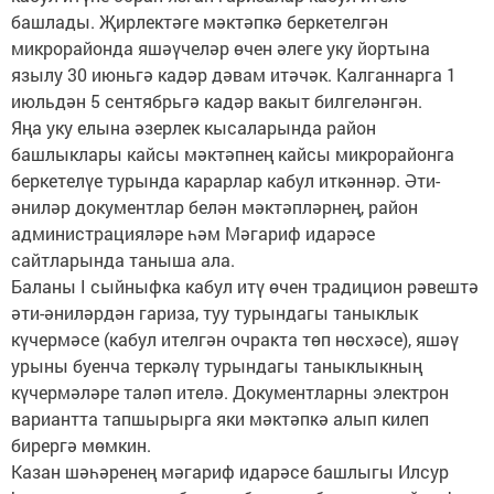
башлады. Җирлектәге мәктәпкә беркетелгән
микрорайонда яшәүчеләр өчен әлеге уку йортына
язылу 30 июньгә кадәр дәвам итәчәк. Калганнарга 1
июльдән 5 сентябрьгә кадәр вакыт билгеләнгән.
Яңа уку елына әзерлек кысаларында район
башлыклары кайсы мәктәпнең кайсы микрорайонга
беркетелүе турында карарлар кабул иткәннәр. Әти-
әниләр документлар белән мәктәпләрнең, район
администрацияләре һәм Мәгариф идарәсе
сайтларында таныша ала.
Баланы I сыйныфка кабул итү өчен традицион рәвештә
әти-әниләрдән гариза, туу турындагы таныклык
күчермәсе (кабул ителгән очракта төп нөсхәсе), яшәү
урыны буенча теркәлү турындагы таныклыкның
күчермәләре таләп ителә. Документларны электрон
вариантта тапшырырга яки мәктәпкә алып килеп
бирергә мөмкин.
Казан шәһәренең мәгариф идарәсе башлыгы Илсур