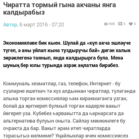
Чиратта тормый гына акчаны янга
калдырабыз
Автор,
6 март 2016 - 07:20
609
0
0
Экономияләве бик кыен. Шулай да «күп акча эшләүче
түгел, ә аны уйлап кына туздыручы бай» дигән халык
зирәклегенә таянып, янда калдырырга була. Менә
шуның бер юлы турында әзрәк аңлатма бирәбез.
Коммуналь хезмәтләр, газ, телефон, Интернет - бу
сүзләрне ишеткәч тә күз алдыннан чиратлар, түләгәндә
алына торган комиссияләр һәм кирәкмәгәнгә узган,
болай да җиткереп булмый торган кадерле вакыт
йөгереп уза. Күбебез һәрвакытта да һәрнәрсәгә дә
альтернатива булуын оныта. Сайлау мөмкинлеге бу
очракта да бар. Вакыт әрәм итеп чиратларда
торасыгыз килмиме? Уңайлыклар өчен комиссиясез