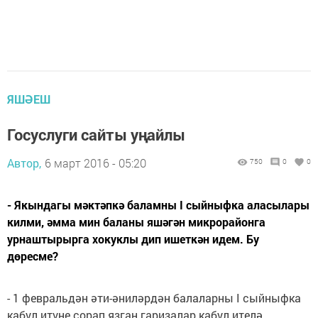
ЯШӘЕШ
Госуслуги сайты уңайлы
Автор,
6 март 2016 - 05:20
750
0
0
- Якындагы мәктәпкә баламны I сыйныфка аласылары
килми, әмма мин баланы яшәгән микро­районга
урнаштырырга хокуклы дип ишеткән идем. Бу
дөресме?
- 1 февральдән әти-әниләрдән балаларны I сыйныфка
кабул итүне сорап язган гаризалар кабул ителә