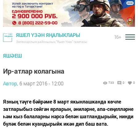
ЯШЕЛ ҮЗӘН ЯҢАЛЫКЛАРЫ
16+
Зеленодольск районының "Яшел Үзән" газетасы
ЯШӘЕШ
Ир-атлар колагына
Автор,
6 март 2016 - 12:00
733
0
0
Язның тәүге бәйрәме 8 март якынлашканда көчле
затларыбыз сөйгән ярларын, әниләрне, апа-сеңелләрне
һәм кыз балаларны нәрсә белән шатландырыйк, нинди
бүләк белән куандырыйк икән дип баш вата.