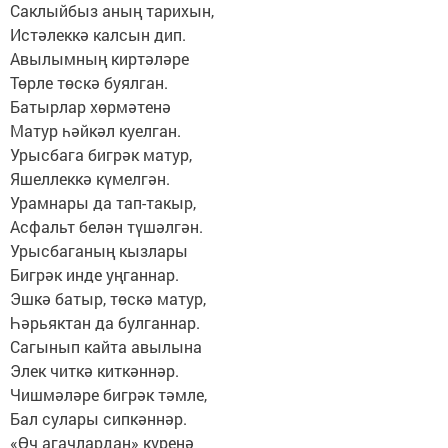
Саклыйбыз аның тарихын,
Истәлеккә калсын дип.
Авылымның киртәләре
Төрле төскә буялган.
Батырлар хөрмәтенә
Матур һәйкәл куелган.
Урысбага бигрәк матур,
Яшеллеккә күмелгән.
Урамнары да тап-такыр,
Асфальт белән түшәлгән.
Урысбаганың кызлары
Бигрәк инде уңганнар.
Эшкә батыр, төскә матур,
Һәрьяктан да булганнар.
Сагынып кайта авылына
Элек читкә киткәннәр.
Чишмәләре бигрәк тәмле,
Бал сулары сипкәннәр.
«Өч агачлардан» күренә