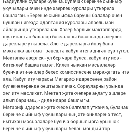
Һадиуллин сүзләре буенча, булачак беренче сыйныф
укучылары өчен инде әзерлек курслары үткәрелә
башлаган. «Беренче сыйныфка баручы балалар өчен
бушлай нигездә адаптация курслары апрель-май
айларында үткәреләчәк. Хәзер барлык мәктәпләрдә,
шул исәптән балалар бакчалары базасында әзерлек
дәресләре үткәрелә. Әлеге дәресләргә йөрү бала
мәктәпкә автомат рәвештә кабул ителә дигән сүз түгел.
Мәктәпкә әзерлек - ул бер чара булса, кабул итү исә -
бөтенләй башка гамәл. Килеп чыккан мәсьәләләр
буенча әти-әниләр бәхәс комиссиясенә мөрәҗәгать итә
ала. Кабул итү чарасы Мәгариф идарәсенең район
бүлекчәләрендә оештырылачак. Сорауларны урында
хәл итү мәслихәт. Мәктәп җитәкчеләре аңлату эшләре
алып барачак», - диде идарә башлыгы.
Мәгариф идарәсе җитәкчесе билгеләп үткәнчә, булачак
беренче сыйныф укучыларының әти-әниләренә тест,
имтихан мәсьәләләре буенча борчылырга урын юк -
беренче сыйныф укучылары белән мондый төр