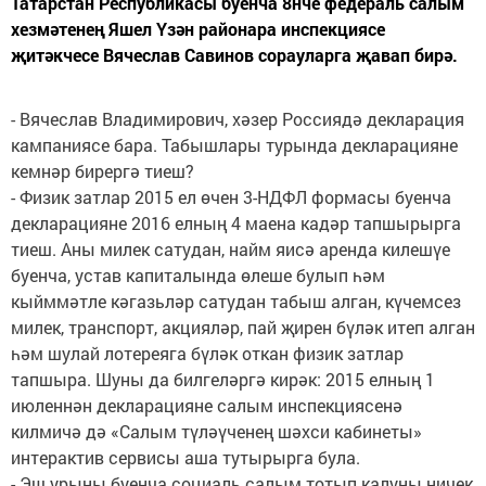
Татарстан Республикасы буенча 8нче федераль салым
хезмәтенең Яшел Үзән районара инспекциясе
җитәкчесе Вячеслав Савинов сорауларга җавап бирә.
- Вячеслав Владимирович, хәзер Россиядә декларация
кампаниясе бара. Табышлары турында декларацияне
кемнәр бирергә тиеш?
- Физик затлар 2015 ел өчен 3-НДФЛ формасы буенча
декларацияне 2016 елның 4 маена кадәр тапшырырга
тиеш. Аны милек сатудан, найм яисә аренда килешүе
буенча, устав капиталында өлеше булып һәм
кыйммәтле кәгазьләр сатудан табыш алган, күчемсез
милек, транспорт, акцияләр, пай җирен бүләк итеп алган
һәм шулай лотереяга бүләк откан физик затлар
тапшыра. Шуны да билгеләргә кирәк: 2015 елның 1
июленнән декларацияне салым инспекциясенә
килмичә дә «Салым түләүченең шәхси кабинеты»
интерактив сервисы аша тутырырга була.
- Эш урыны буенча социаль салым тотып калуны ничек