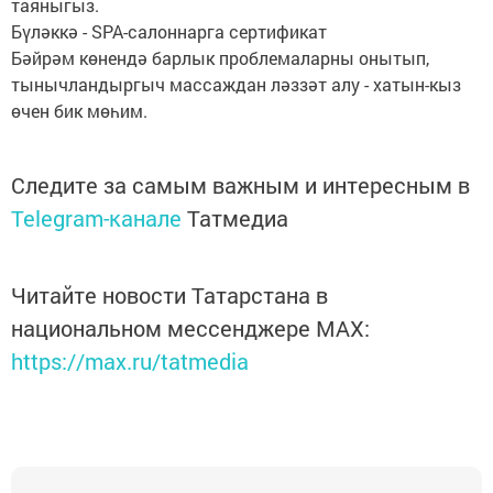
таяныгыз.
Бүләккә - SPA-салоннарга сертификат
Бәйрәм көнендә барлык проблемаларны онытып,
тынычландыргыч массаждан ләззәт алу - хатын-кыз
өчен бик мөһим.
Следите за самым важным и интересным в
Telegram-канале
Татмедиа
Читайте новости Татарстана в
национальном мессенджере MАХ:
https://max.ru/tatmedia