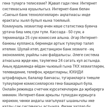
генә түләргә телисезме? Җавап гади генә: Интернет
системасына кушылыгыз. Интернет-банк белән
«Сакчыл банк технологияләре» аңлатмасы инде
ерактагы хыял булып кына тоелмый.
Коммуналь хезмәтләр өчен кеше статистика буенча
уртача биш мең сум түли. Кассада - 50 сум, ә
терминалда 25 сум комиссия алына. Әгәр Интернет-
банкны кулланса, бернинди артык түләүләр таләп
ителми. Шулай итеп, дистанцион банк хезмәте - иң
экономия­ле, уңайлы һәм файдалысы. Әлеге система
атнасына җиде көн, тәүлегенә 24 сәгать кул астында.
Аның ярдәмендә өйдән чыкмый гына ТКХ хезмәтләрен,
телевидение, телефон, кредитларны, ЮХИДИ
штрафларын, балалар бакчасы, түгәрәкләргә тиешле
түләүләрне комиссия­ләрсез генә башкарып була.
Онлайн режимда счетчик күрсәткечләрен дә җибәрергә
мөмкин. Интернет-банк аркылы түләүдән куркырга
кирәкми, чөнки андагы мәгълүмат ышанычлы ике
катлы сак системасы астында. Физик затлар бу