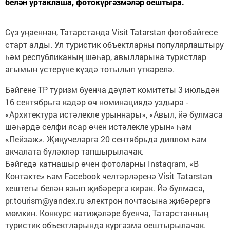
белән уртак­лаша, фотокүргәзмәләр оештыра.
Сүз уңаеннан, Татарстанда Visit Tatarstan фотобәйгесе
старт алды. Ул туристик объектларны популярлаштыру
һәм республиканың шәһәр, авылларына туристлар
агымын үстерүне күздә тотылып үткәрелә.
Бәйгене ТР туризм буенча дәүләт комитеты 3 июльдән
16 сентябрьгә кадәр өч номинациядә уздыра -
«Архитектура истәлекле урыннары», «Авыл, йә булмаса
шәһәрдә селфи ясар өчен истәлекле урын» һәм
«Пейзаж». Җиңүчеләргә 20 сентябрьдә диплом һәм
акчалата бүләкләр тапшырылачак.
Бәйгедә катнашыр өчен фотоларны Instaqram, «В
Контакте» һәм Facebook челтәрләренә Visit Tatarstan
хештегы белән язып җибәрергә кирәк. Йә булмаса,
pr.tourism@yandex.ru электрон почтасына җибәрергә
мөмкин. Конкурс нәтиҗәләре буенча, Татарстанның
турис­тик объектларында күргәзмә оештырылачак.