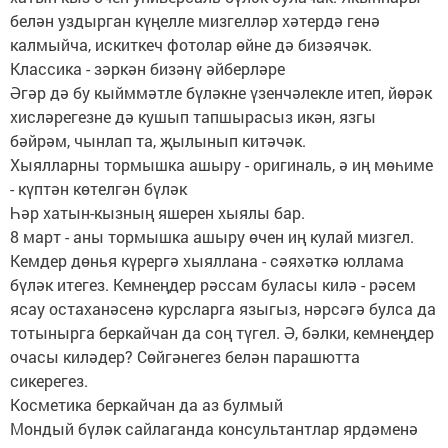
белән уздырган күңелле мизгелләр хәтердә генә
калмыйча, искиткеч фотолар өйне дә бизәячәк.
Классика - зәркән бизәнү әйберләре
Әгәр дә бу кыйммәтле бүләкне үзенчәлекле итеп, йөрәк
хисләрегезне дә кушып тапшырасыз икән, язгы
бәйрәм, чынлап та, җылынып китәчәк.
Хыялларны тормышка ашыру - оригиналь, ә иң мөһиме
- күптән көтелгән бүләк
Һәр хатын-кызның яшерен хыялы бар.
8 март - аны тормышка ашыру өчен иң кулай мизгел.
Кемдер дөнья күрергә хыяллана - сәяхәткә юллама
бүләк итегез. Кемнеңдер рәссам буласы килә - рәсем
ясау остаханәсенә курсларга языгыз, нәрсәгә булса да
тотынырга беркайчан да соң түгел. Ә, бәлки, кемнеңдер
очасы киләдер? Сөйгәнегез белән парашютта
сикерегез.
Косметика беркайчан да аз булмый
Мондый бүләк сайлаганда консультантлар ярдәменә