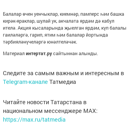
Балалар өчен уенчыклар, киемнәр, памперс һәм башка
кирәк-яраклар, шулай ук, акчалата ярдәм дә кабул
ителә. Акция кысаларында җыелган ярдәм, күп балалы
гаиләләргә, гарип, ятим һәм балалар йортында
тәрбияләнүчеләргә юнәлтеләчәк.
Материал
интертат.ру
сайтыннан алынды.
Следите за самым важным и интересным в
Telegram-канале
Татмедиа
Читайте новости Татарстана в
национальном мессенджере MАХ:
https://max.ru/tatmedia