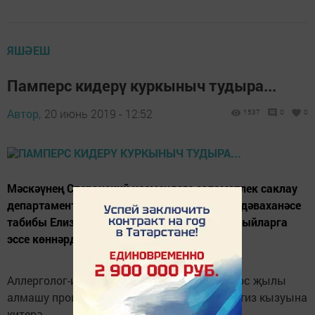
ЯШӘЕШ
Памперс кидерү куркыныч тудыра...
Автор,
20 июнь 2019 - 12:52
1537
0
0
Мәскәүнең Сперанский исемендәге сәламәтлек саклау
департаменты каршындагы 9нчы балалар дәваханәсе
табибы Елизавета Рыбникова әйтүенчә, сабыйларга
эссе көннәрдә памперс кидерергә ярамый.
Аллерголог-иммунолог белдерүенчә, памперс җылы
алмашу процессын акрынайта һәм тәннең тиз кызуына
китерә.