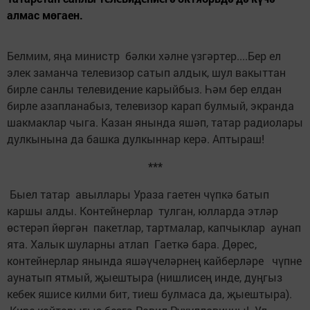
алмас мөгаен.
Белмим, яңа министр бәлки хәлне үзгәртер....Бер ел
элек заманча телевизор сатып алдык, шул вакыттан
бирле санлы телевидение карыйбыз. Һәм бер елдан
бирле азапланабыз, телевизор карап булмый, экранда
шакмаклар чыга. Казан янында яшәп, татар радиолары
дулкынына да башка дулкыннар керә. Аптыраш!
***
Быел татар авыллары Ураза гаетен чүпкә батып
каршы алды. Контейнерлар тулган, юлларда этләр
өстерәп йөргән пакетлар, тартмалар, капчыклар аунап
ята. Халык шуларны атлап Гаеткә бара. Дөрес,
контейнерлар янында яшәүчеләрнең кайберләре чүпне
аунатып ятмый, җыештыра (нишлисең инде, дуңгыз
кебек яшисе килми бит, тиеш булмаса да, җыештыра).