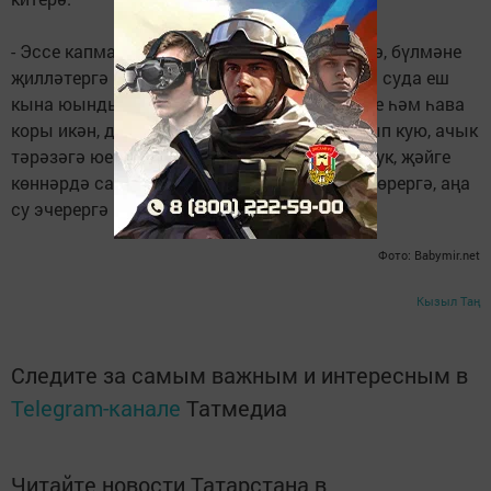
- Эссе капмасын өчен баланы чишендерергә, бүлмәне
җилләтергә кирәк, 37 градус җылылыктагы суда еш
кына юындыру да файдалы. Әгәр өйдә эссе һәм һава
коры икән, димәк, һава дымландыргыч алып кую, ачык
тәрәзәгә юеш чүпрәк ярдәм итәчәк. Шулай ук, җәйге
көннәрдә сабый белән күбрәк саф һавада йөрергә, аңа
су эчерергә кирәк, - ди табиб.
Фото: Babymir.net
Кызыл Таң
Следите за самым важным и интересным в
Telegram-канале
Татмедиа
Читайте новости Татарстана в