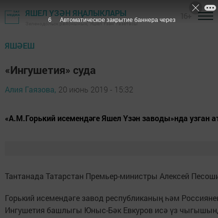
ЯШЕЛ ҮЗӘН ЯҢАЛЫКЛАРЫ
16+
5
Автоматическое закрытие баннера через
Зеленодольск районының "Яшел Үзән" газетасы
ЯШӘЕШ
«Ингушетия» суда
Алия Гаязова,
20 июнь 2019 - 15:32
«А.М.Горький исемендәге Яшел Үзән заводы»нда узган а
Тантанада Татарстан Премьер-министры Алексей Песош
Горький исемендәге завод респуб­ликаның һәм Россиянең
Ингушетия башлыгы Юныс-Бәк Евкуров исә үз чыгышында 