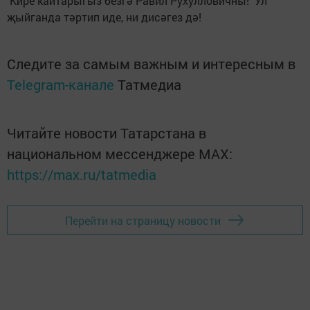
Кире кайтарыгыз безгә Равил Рухулловичны! Ул
җыйганда тәртип иде, ни дисәгез дә!
Следите за самым важным и интересным в
Telegram-канале
Татмедиа
Читайте новости Татарстана в
национальном мессенджере MАХ:
https://max.ru/tatmedia
Перейти на страницу новости