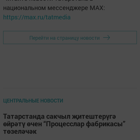
национальном мессенджере MАХ:
https://max.ru/tatmedia
Перейти на страницу новости
ЦЕНТРАЛЬНЫЕ НОВОСТИ
Татарстанда сакчыл җитештерүгә
өйрәтү өчен “Процесслар фабрикасы”
төзеләчәк