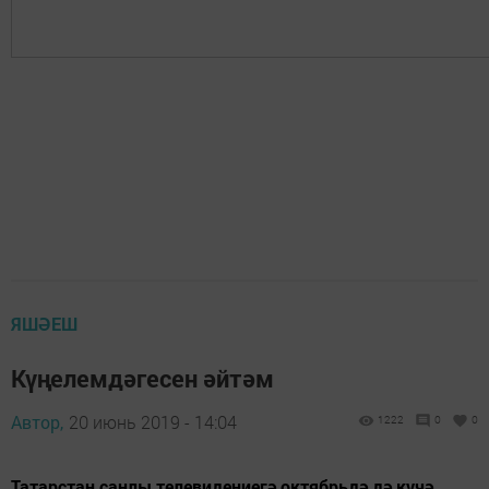
ЯШӘЕШ
Күңелемдәгесен әйтәм
Автор,
20 июнь 2019 - 14:04
1222
0
0
Татарстан санлы телевидениегә октябрьдә дә күчә