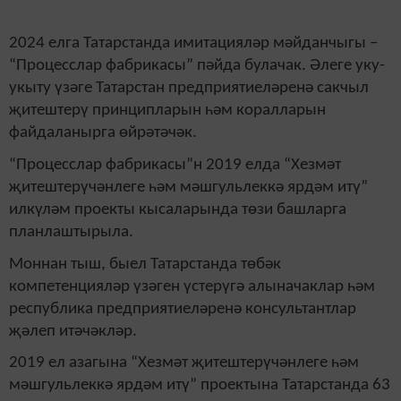
2024 елга Татарстанда имитацияләр мәйданчыгы –
“Процесслар фабрикасы” пәйда булачак. Әлеге уку-
укыту үзәге Татарстан предприятиеләренә сакчыл
җитештерү принципларын һәм коралларын
файдаланырга өйрәтәчәк.
“Процесслар фабрикасы”н 2019 елда “Хезмәт
җитештерүчәнлеге һәм мәшгульлеккә ярдәм итү”
илкүләм проекты кысаларында төзи башларга
планлаштырыла.
Моннан тыш, быел Татарстанда төбәк
компетенцияләр үзәген үстерүгә алыначаклар һәм
республика предприятиеләренә консультантлар
җәлеп итәчәкләр.
2019 ел азагына “Хезмәт җитештерүчәнлеге һәм
мәшгульлеккә ярдәм итү” проектына Татарстанда 63