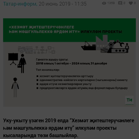
Татар-информ,
20 июнь 2019 - 11:35
1359
0
0
Уку-укыту үзәген 2019 елда “Хезмәт җитештерүчәнлеге
һәм мәшгульлеккә ярдәм итү” илкүләм проекты
кысаларында төзи башлыйлар.