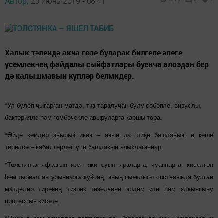
Автор,
20 июнь 2019 - 08:41
Халык телендә акча гөле буларак билгеле әлеге
үсемлекнең файдалы сыйфатлары буенча алоэдан бер
дә калышмавын күпләр белмидер.
*Ул бүлеп чыгарган матдә, тиз таралучан булу сәбәпле, вируслы,
бактерияле һәм гөмбәчекле авыруларга каршы тора.
*Өйдә кемдер авырый икән – аның да шиңә башлавын, ә кеше
терелсә – кабат гөрләп үсә башлавын ачыклаганнар.
*Толстянка яфрагын изеп яки суын яраларга, чуаннарга, киселгән
һәм тырналган урыннарга куйсаң, аның сыеклыгы составында булган
матдәләр тиренең тизрәк төзәлүенә ярдәм итә һәм ялкынсыну
процессын кисәтә.