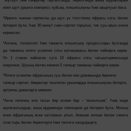
*Мускул һәм сеңерләр тартылганда, бәрелгәндә аның яфракларын
изеп шул урынга компресс куйсаң, ялкынсынуны һәм авыртуын баса.
*Иренгә чыккан герпесны да шул ук толстянка яфрагы согы белән
бетереп була. Һәр 30 минут саен сөртеп торыгыз, тик суы авыз эченә
кермәсен.
*Ангина, тонзиллит һәм тамакта ялкынсыну процесслары булганда
да тамакны әлеге үсемлек согы катнашмасы белән чайкарга кирәк.
Ул 1 стакан кайнаган суга 10 яфрагы согы чагыштырмасында
әзерләнә. Шуның белән көненә 5 тапкыр тамакны чайкарга кирәк.
*Әлеге үсемлек яфрагының суы белән көн дәвамында берничә
тапкыр сөртеп, бөҗәкләр тешләгән урыннарда ялкынсынуны бетергә,
артрины дәваларга мөмкин.
*Акча гөленең әле тагын бер исеме бар – “мозольник”. Һәм инде
аңлагансыздыр, аның ярдәмендә сөяннәрне дә бетереп була. Моның
өчен яфрагының өске катламын алып, йомшак өлеше белән сөянгә
пластырь белән беркетергә һәм төнгегә калдырырга.