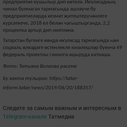
предприятие кушылыр дип көтелә. Икътисадның
чимал булмаган тармагында эшләүче бу
предприятиеләрдә хезмәт җитештерүчәнлеге
күрсәткече, 2018 ел белән чагыштырганда, 2,2
процентка артыр дип ниятләнә.
Татарстан бүгенге көндә икътисад тармагында һәм
социаль өлкәдәге өстенлекле юнәлешләр буенча 49
федераль проектны гамәлгә ашыруда катнаша.
Фото: Татьяна Волкова рәсеме
Бу хакта тулырак: https://tatar-
inform.tatar/news/2019/06/20/188357/
Следите за самым важным и интересным в
Telegram-канале
Татмедиа