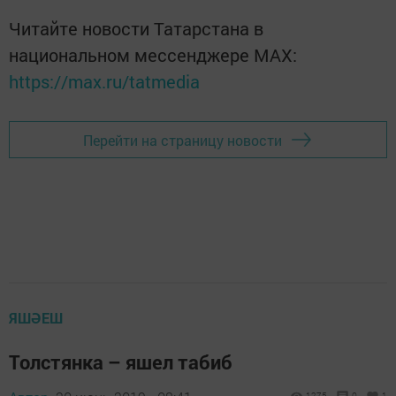
Читайте новости Татарстана в
национальном мессенджере MАХ:
https://max.ru/tatmedia
Перейти на страницу новости
ЯШӘЕШ
Толстянка – яшел табиб
1275
0
1