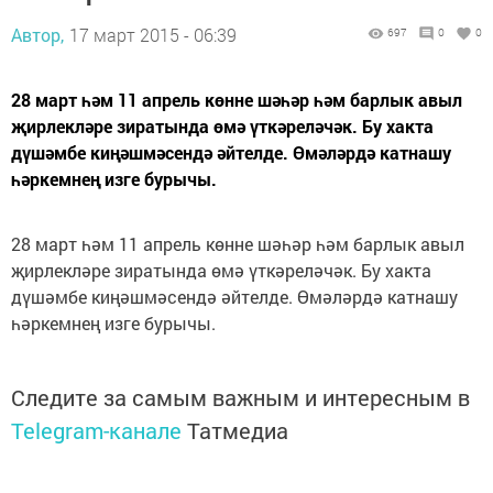
Автор,
17 март 2015 - 06:39
697
0
0
28 март һәм 11 апрель көнне шәһәр һәм барлык авыл
җирлекләре зиратында өмә үткәреләчәк. Бу хакта
дүшәмбе киңәшмәсендә әйтелде. Өмәләрдә катнашу
һәркемнең изге бурычы.
28 март һәм 11 апрель көнне шәһәр һәм барлык авыл
җирлекләре зиратында өмә үткәреләчәк. Бу хакта
дүшәмбе киңәшмәсендә әйтелде. Өмәләрдә катнашу
һәркемнең изге бурычы.
Следите за самым важным и интересным в
Telegram-канале
Татмедиа