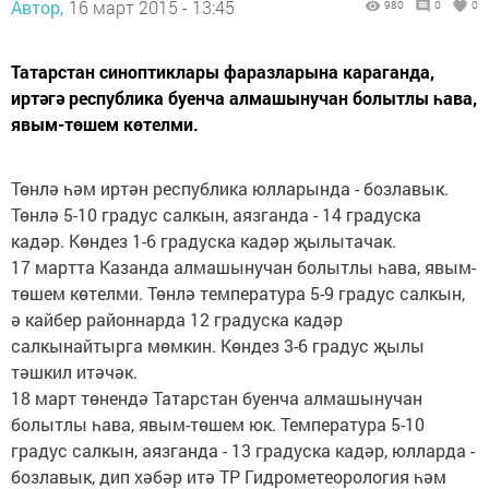
Автор,
16 март 2015 - 13:45
980
0
0
Татарстан синоптиклары фаразларына караганда,
иртәгә республика буенча алмашынучан болытлы һава,
явым-төшем көтелми.
Төнлә һәм иртән республика юлларында - бозлавык.
Төнлә 5-10 градус салкын, аязганда - 14 градуска
кадәр. Көндез 1-6 градуска кадәр җылытачак.
17 мартта Казанда алмашынучан болытлы һава, явым-
төшем көтелми. Төнлә температура 5-9 градус салкын,
ә кайбер районнарда 12 градуска кадәр
салкынайтырга мөмкин. Көндез 3-6 градус җылы
тәшкил итәчәк.
18 март төнендә Татарстан буенча алмашынучан
болытлы һава, явым-төшем юк. Температура 5-10
градус салкын, аязганда - 13 градуска кадәр, юлларда -
бозлавык, дип хәбәр итә ТР Гидрометеорология һәм