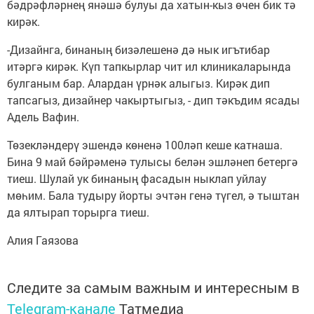
бәдрәфләрнең янәшә булуы да хатын-кыз өчен бик тә
кирәк.
-Дизайнга, бинаның бизәлешенә дә нык игътибар
итәргә кирәк. Күп тапкырлар чит ил клиникаларында
булганым бар. Алардан үрнәк алыгыз. Кирәк дип
тапсагыз, дизайнер чакыртыгыз, - дип тәкъдим ясады
Адель Вафин.
Төзекләндерү эшендә көненә 100ләп кеше катнаша.
Бина 9 май бәйрәменә тулысы белән эшләнеп бетергә
тиеш. Шулай ук бинаның фасадын ныклап уйлау
мөһим. Бала тудыру йорты эчтән генә түгел, ә тыштан
да ялтырап торырга тиеш.
Алия Гаязова
Следите за самым важным и интересным в
Telegram-канале
Татмедиа