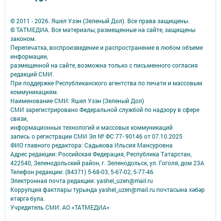
© 2011 - 2026. Яшел Узэн (Зеленый Дол). Все права защищены.
© ТАТМЕДИА. Все материалы, размещенные на сайте, защищены
законом.
Перепечатка, воспроизведение и распространение в любом объеме
информации,
размещенной на сайте, возможна только с письменного согласия
редакций СМИ.
При поддержке Республиканского агентства по печати и массовым
коммуникациям.
Наименование СМИ: Яшел Узэн (Зеленый Дол)
СМИ зарегистрировано Федеральной службой по надзору в сфере
связи,
информационных технологий и массовых коммуникаций
запись о регистрации СМИ Эл № ФС 77- 90146 от 07.10.2025
ФИО главного редактора: Садыкова Ильсия Мансуровна
Адрес редакции: Российская Федерация, Республика Татарстан,
422540, Зеленодольский район, г. Зеленодольск, ул. Гоголя, дом 23А
Телефон редакции: (84371) 5-68-03, 5-67-02, 5-77-46
Электронная почта редакции: yashel_uzen@mail.ru
Коррупция фактлары турында yashel_uzen@mail.ru почтасына хәбәр
итәргә була.
Учредитель СМИ: АО «ТАТМЕДИА»