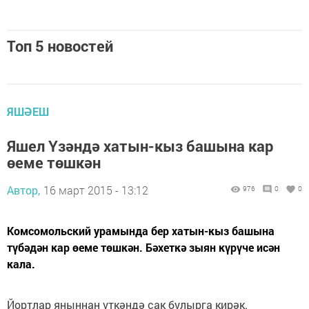
Топ 5 новостей
ЯШӘЕШ
Яшел Үзәндә хатын-кыз башына кар
өеме төшкән
Автор,
16 март 2015 - 13:12
976
0
0
Комсомольский урамында бер хатын-кыз башына
түбәдән кар өеме төшкән. Бәхеткә зыян күрүче исән
кала.
Йортлар яныннан үткәндә сак булырга кирәк.