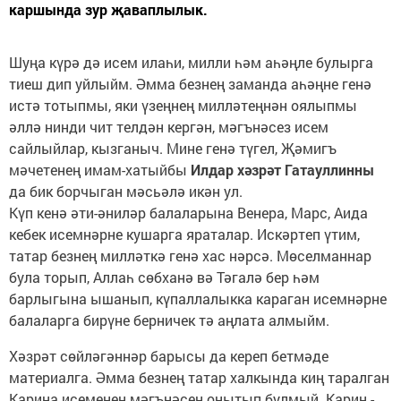
каршында зур җаваплылык.
Шуңа күрә дә исем илаһи, милли һәм аһәңле булырга
тиеш дип уйлыйм. Әмма безнең заманда аһәңне генә
истә тотыпмы, яки үзеңнең милләтеңнән оялыпмы
әллә нинди чит телдән кергән, мәгънәсез исем
сайлыйлар, кызганыч. Мине генә түгел, Җәмигъ
мәчетенең имам-хатыйбы
Илдар хәзрәт Гатауллинны
да бик борчыган мәсьәлә икән ул.
Күп кенә әти-әниләр балаларына Венера, Марс, Аида
кебек исемнәрне кушарга яраталар. Искәртеп үтим,
татар безнең милләткә генә хас нәрсә. Мөселманнар
була торып, Аллаһ сөбханә вә Тәгалә бер һәм
барлыгына ышанып, күпаллалыкка караган исемнәрне
балаларга бирүне берничек тә аңлата алмыйм.
Хәзрәт сөйләгәннәр барысы да кереп бетмәде
материалга. Әмма безнең татар халкында киң таралган
Карина исеменең мәгънәсен онытып булмый. Карин -