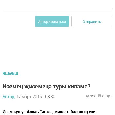
Отправить
Авторизоваться
ЯШӘЕШ
Исемең җисемеңә туры киләме?
Автор,
17 март 2015 - 08:30
966
0
0
Исем кушу - Аллаһ Тәгалә, милләт, баланың үзе