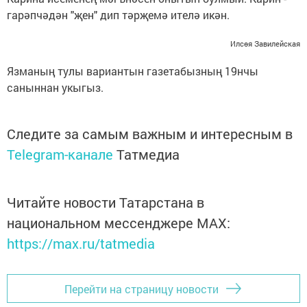
гарәпчәдән "җен" дип тәрҗемә ителә икән.
Илсөя Завилейская
Язманың тулы вариантын газетабызның 19нчы
саныннан укыгыз.
Следите за самым важным и интересным в
Telegram-канале
Татмедиа
Читайте новости Татарстана в
национальном мессенджере MАХ:
https://max.ru/tatmedia
Перейти на страницу новости