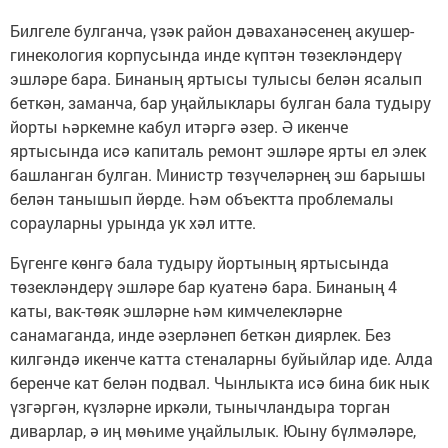
Билгеле булганча, үзәк район дәваханәсенең акушер-
гинекология корпусында инде күптән төзекләндерү
эшләре бара. Бинаның яртысы тулысы белән ясалып
беткән, заманча, бар уңайлыклары булган бала тудыру
йорты һәркемне кабул итәргә әзер. Ә икенче
яртысында исә капиталь ремонт эшләре ярты ел элек
башланган булган. Министр төзүчеләрнең эш барышы
белән танышып йөрде. Һәм объектта проблемалы
сорауларны урында ук хәл итте.
Бүгенге көнгә бала тудыру йортының яртысында
төзекләндерү эшләре бар куатенә бара. Бинаның 4
каты, вак-төяк эшләрне һәм кимчелекләрне
санамаганда, инде әзерләнеп беткән диярлек. Без
килгәндә икенче катта стеналарны буйыйлар иде. Алда
беренче кат белән подвал. Чынлыкта исә бина бик нык
үзгәргән, күзләрне иркәли, тынычландыра торган
диварлар, ә иң мөһиме уңайлылык. Юыну бүлмәләре,