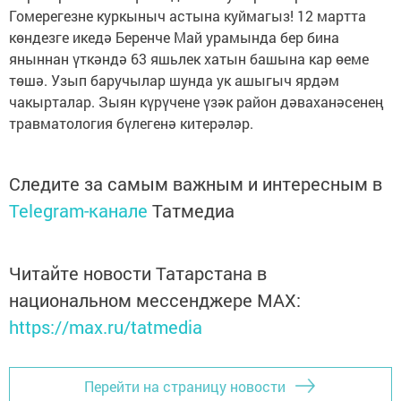
Гомерегезне куркыныч астына куймагыз! 12 мартта
көндезге икедә Беренче Май урамында бер бина
яныннан үткәндә 63 яшьлек хатын башына кар өеме
төшә. Узып баручылар шунда ук ашыгыч ярдәм
чакырталар. Зыян күрүчене үзәк район дәваханәсенең
травматология бүлегенә китерәләр.
Следите за самым важным и интересным в
Telegram-канале
Татмедиа
Читайте новости Татарстана в
национальном мессенджере MАХ:
https://max.ru/tatmedia
Перейти на страницу новости