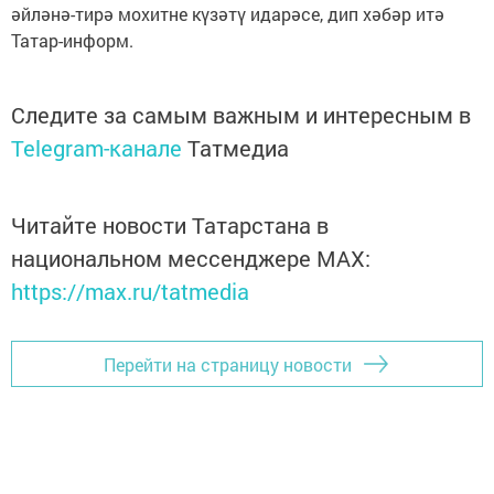
әйләнә-тирә мохитне күзәтү идарәсе, дип хәбәр итә
Татар-информ.
Следите за самым важным и интересным в
Telegram-канале
Татмедиа
Читайте новости Татарстана в
национальном мессенджере MАХ:
https://max.ru/tatmedia
Перейти на страницу новости