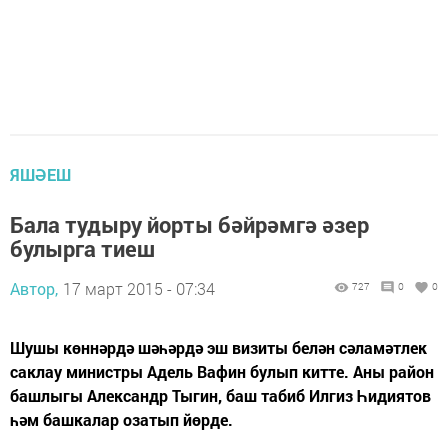
ЯШӘЕШ
Бала тудыру йорты бәйрәмгә әзер
булырга тиеш
Автор,
17 март 2015 - 07:34
727
0
0
Шушы көннәрдә шәһәрдә эш визиты белән сәламәтлек
саклау министры Адель Вафин булып китте. Аны район
башлыгы Александр Тыгин, баш табиб Илгиз Һидиятов
һәм башкалар озатып йөрде.