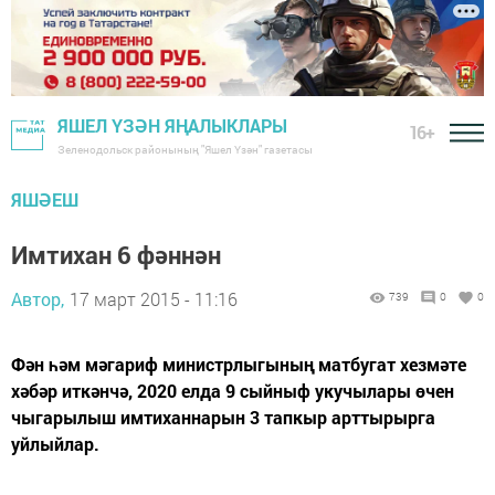
ЯШЕЛ ҮЗӘН ЯҢАЛЫКЛАРЫ
16+
Зеленодольск районының "Яшел Үзән" газетасы
ЯШӘЕШ
Имтихан 6 фәннән
Автор,
17 март 2015 - 11:16
739
0
0
Фән һәм мәгариф министрлыгының матбугат хезмәте
хәбәр иткәнчә, 2020 елда 9 сыйныф укучылары өчен
чыгарылыш имтиханнарын 3 тапкыр арттырырга
уйлыйлар.