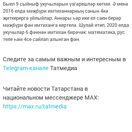
Быел 9 сыйныф укучыларын үзгәрешләр көтми. Ә менә
2016 елда мәҗбүри имтиханнарның санын 4кә
җиткерергә уйлыйлар. Аннары һәр ике ел саен берәр
мәҗбүри фән имтиханга кертелә. Шулай итеп, 2020 елда
укучылар 6 фәннән имтихан бирәчәк: математика, рус
теле һәм 4се сайлап алынган фән.
Следите за самым важным и интересным в
Telegram-канале
Татмедиа
Читайте новости Татарстана в
национальном мессенджере MАХ:
https://max.ru/tatmedia