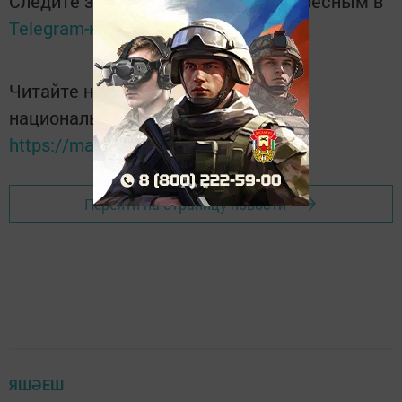
Следите за самым важным и интересным в
Telegram-канале
Татмедиа
Читайте новости Татарстана в
национальном мессенджере MАХ:
https://max.ru/tatmedia
Перейти на страницу новости
ЯШӘЕШ