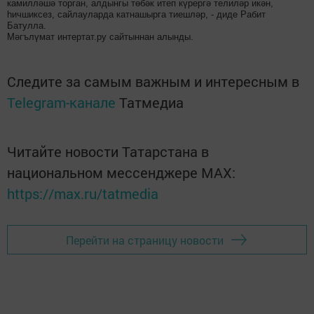
камилләшә торган, алдынгы төбәк итеп күрергә телиләр икән,
һичшиксез, сайлауларда катнашырга тиешләр, - диде Рабит
Батулла.
Мәгълүмат интертат.ру сайтыннан алынды.
Следите за самым важным и интересным в
Telegram-канале
Татмедиа
Читайте новости Татарстана в
национальном мессенджере MАХ:
https://max.ru/tatmedia
Перейти на страницу новости