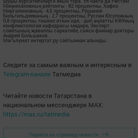
шушы күрсәткечләргә якын тора. Ул чакта да Рөстәм
Миңнехановның рейтингы - 82 процентны, Хафиз
Миргалимовның - 4,5 процентны, Рушания
Бильгильдееваның - 2,7 процентны, Руслан Юсуповның
0,8 процентны тәшкил иткән иде, - дип аңлатты КФУның
конфликтология кафедрасы мөдире, Эксперт
советының җаваплы сәркатибе, сәяси фәннәр докторы
Андрей Большаков.
Мәгълүмат интертат.ру сайтыннан алынды.
Следите за самым важным и интересным в
Telegram-канале
Татмедиа
Читайте новости Татарстана в
национальном мессенджере MАХ:
https://max.ru/tatmedia
Перейти на страницу новости