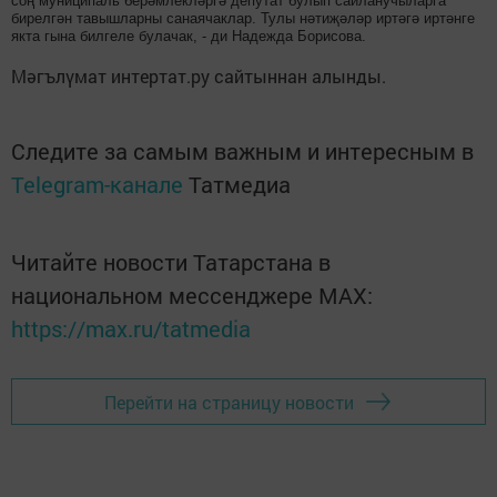
соң муниципаль берәмлекләргә депутат булып сайланучыларга
бирелгән тавышларны санаячаклар. Тулы нәтиҗәләр иртәгә иртәнге
якта гына билгеле булачак, - ди Надежда Борисова.
Мәгълүмат интертат.ру сайтыннан алынды.
Следите за самым важным и интересным в
Telegram-канале
Татмедиа
Читайте новости Татарстана в
национальном мессенджере MАХ:
https://max.ru/tatmedia
Перейти на страницу новости