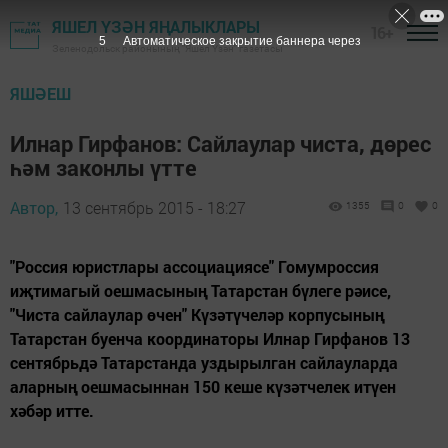
ЯШЕЛ ҮЗӘН ЯҢАЛЫКЛАРЫ
16+
5
Автоматическое закрытие баннера через
Зеленодольск районының "Яшел Үзән" газетасы
ЯШӘЕШ
Илнар Гирфанов: Сайлаулар чиста, дөрес
һәм законлы үтте
Автор,
13 сентябрь 2015 - 18:27
1355
0
0
"Россия юристлары ассоциациясе" Гомумроссия
иҗтимагый оешмасының Татарстан бүлеге рәисе,
"Чиста сайлаулар өчен" Күзәтүчеләр корпусының
Татарстан буенча координаторы Илнар Гирфанов 13
сентябрьдә Татарстанда уздырылган сайлауларда
аларның оешмасыннан 150 кеше күзәтчелек итүен
хәбәр итте.