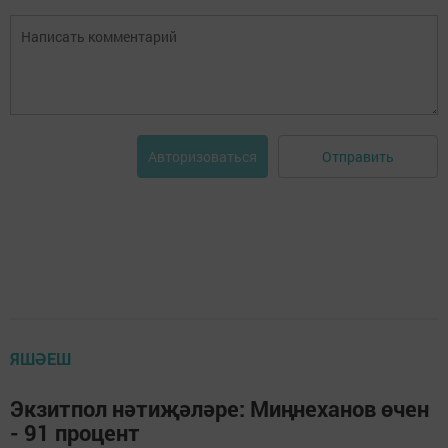
Отправить
Авторизоваться
ЯШӘЕШ
Экзитпол нәтиҗәләре: Миңнеханов өчен
- 91 процент