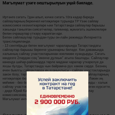
Мәгълүмат үзәге оештырылуын уңай бәяләде.
Иртәнге сәгать 7дән алып, кичке сәгать 10га кадәр биредә
сайлауларның беренчел нәтиҗәләре турында ТР Үзәк сайлау
комиссиясе хезмәткәрләре һәм Татарстанда сайлаулар барышы
хакында танылган сәясәтчеләр, галимнәр, җәмәгать эшлеклеләре
белән очрашулар үткәрү каралган иде.
Бөтен сөйләшүләр турыдан-туры он-лайн режимда Интернетта
трансляцияләнде.
- 13 сентябрьдә бөтен мәгълүмат чараларында Татарстандагы
сайлаулар барышы беренче урыннарны биләде. Көн дәвамында
халыкның сайлау участокларыннан өзелмәве куандырды. Сәгать
көндезге 2ләрдән соң "икенче дулкын" агыла башлады. Сайлаулар
көнендә шәһәр-районнарда төрле мәдәни чаралар үткәрелүе дә
яхшы булды, Татарстанда чын бәйрәмчә рух хөкем сөрде. Безнең
өчен быелгы сайлауларда иң куанычлысы - сайлау участокларында
закон бозу, тәртип бозу кебек очраклар теркәлмәде. Сайлауларның
нәтиҗәләре бюллетеньнәр саналгач билгеле булачак. Ләкин иң
мөһиме - без бөтенебез тырышкан төп бурычыбыз акланды - халык
сайлау участокларына килеп, республиканың бердәмлеген күрсәтте,
- диде Юрий Камалтынов журналистларга ТР Үзәк сайлау
комиссиясенең Мәгълүмат үзәгендә.
Мәгълүмат интертат.ру сайтыннан алынды.