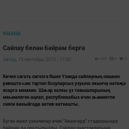
ЯШӘЕШ
Сайлау белән бәйрәм бергә
Автор,
13 сентябрь 2015 - 17:00
1323
0
0
Кичке сәгать сигезгә Яшел Үзәндә сайлауның оешкан
рәвештә һәм тәртип бозуларсыз узуына якынча нәтиҗә
ясарга мөмкин. Шәһәр халкы үз тавышларының
мөһимлеген аңлап, республикабыз өчен әһәмиятле
сәяси вакыйгада актив катнашты.
Бүген яшел үзәнлеләр өчен "Авангард" стадионында
бәйрәм дә оештырылды. Сайлау участокларына