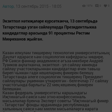
Автор,
13 сентябрь 2015 - 18:05
1374
0
0
Экзитпол нәтиҗәләре күрсәткәнчә, 13 сентябрьдә
Татарстанда узган сайлауларда Президентлыкка
кандидатлар арасында 91 процентны Рөстәм
Миңнеханов җыйган.
Казан илкүләм тикшеренү технология университетының
Дәүләт идарәсе һәм социология кафедрасы мөдире,
РФ Сәяси фәннәр академиясе әгъза-мөхбире Андрей
Тузиков аңлатканча, экзитпол - ул сайлау көнендә
сайлау участокларыннан кандидатлар өчен тавыш
биреп чыккан гади кешеләрнең фикерен белешү.
Татарстанда әлеге социологик тикшеренү Президент
сайлаулары уңаеннан үткәрелгән - белгечләр 77 сайлау
участогында барлыгы 22 мең кешенең фикерен
белешкән.
Казан федераль университеты каршындагы
Иҗтимагый-сәяси һәм этно-конфессиональ
мәсьәләләр буенча Эксперт советы "Иҗтимагый фикер
- Татарстан" фонды ярдәмендә республикада
халыкның сәяси һәм милли мәсьәләләргә карата