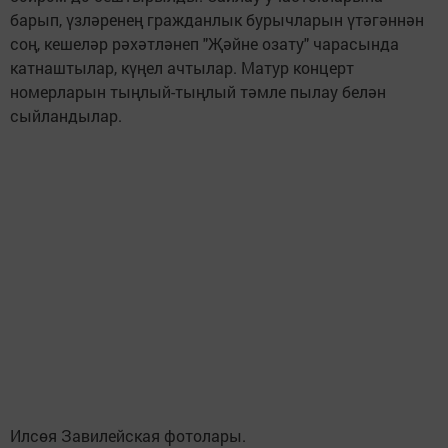
барып, үзләренең гражданлык бурычларын үтәгәннән
соң, кешеләр рәхәтләнеп "Җәйне озату" чарасында
катнаштылар, күңел ачтылар. Матур концерт
номерларын тыңлый-тыңлый тәмле пылау белән
сыйландылар.
Илсөя Завилейская фотолары.