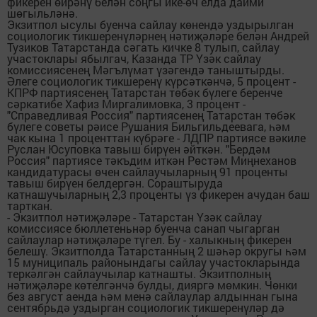
фикерен өйрәнү белән соңгы ике-өч елда даими
шөгыльләнә.
Экзитпол ысулы буенча сайлау көнендә уздырылган
социологик тикшеренүләрнең нәтиҗәләре белән Андрей
Тузиков Татарстанда сәгать кичке 8 тулып, сайлау
участоклары ябылгач, Казанда ТР Үзәк сайлау
комиссиясенең Мәгълүмат үзәгендә таныштырды.
Әлеге социологик тикшеренү күрсәткәнчә, 5 процент -
КПРФ партиясенең Татарстан төбәк бүлеге беренче
сәркатибе Хафиз Миргалимовка, 3 процент -
"Справедливая Россия" партиясенең Татарстан төбәк
бүлеге советы рәисе Рушания Бильгильдеевага, һәм
чак кына 1 проценттан күбрәге - ЛДПР партиясе вәкиле
Руслан Юсуповка тавыш бирүен әйткән. "Бердәм
Россия" партиясе тәкъдим иткән Рөстәм Миңнеханов
кандидатурасы өчен сайлаучыларның 91 проценты
тавыш бирүен белдергән. Сораштыруда
катнашучыларның 2,3 проценты үз фикерен ачудан баш
тарткан.
- Экзитпол нәтиҗәләре - Татарстан Үзәк сайлау
комиссиясе бюллетеньнәр буенча санап чыгарган
сайлаулар нәтиҗәләре түгел. Бу - халыкның фикерен
белешү. Экзитполда Татарстанның 2 шәһәр округы һәм
15 муниципаль районындагы сайлау участокларында
теркәлгән сайлаучылар катнашты. Экзитполның
нәтиҗәләре көтелгәнчә булды, дияргә мөмкин. Чөнки
без август аенда һәм менә сайлаулар алдыннан гына
сентябрьдә уздырган социологик тикшеренүләр дә