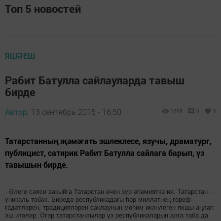
Топ 5 новостей
ЯШӘЕШ
Рабит Батулла сайлауларда тавыш
бирде
Автор,
13 сентябрь 2015 - 16:50
1009
0
0
Татарстанның җәмәгать эшлеклесе, язучы, драматург,
публицист, сатирик Рабит Батулла сайлага барып, үз
тавышын бирде.
- Әлеге сәяси вакыйга Татарстан өчен зур әһәмияткә ия. Татарстан -
уникаль төбәк. Биредә республикадагы һәр милләтнең гореф-
гадәтләрен, традицияләрен саклауның мөһим икәнлеген яхшы аңлап
эш итәләр. Әгәр татарстанлылар үз республикаларын алга таба да