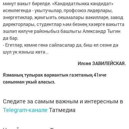
минут вакыт бирелде. «Кандидатлыкка кандидат»
исемлегендә - укытучылар, профсоюз лидерлары,
энергетиклар, җәмгыять оешмалары вәкилләре, завод
директорлары, студентлар һәм безнең хәзерге вакытта
эшләп килүче районыбыз башлыгы Александр Тыгин
да бар.
- Егетләр, кемне генә сайласалар да, биш ел сезне дә
шул ук язмыш көтә...
Илсөя ЗАВИЛЕЙСКАЯ.
Язманың тулырак вариантын газетаның 41нче
саныннан укый аласыз.
Следите за самым важным и интересным в
Telegram-канале
Татмедиа