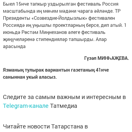
Быел 15нче тапкыр уздырылган фестиваль Россия
масштабында иң мөһим мәдәни чарага әйләнде. ТР
Президенты «Созвездие-Йолдызлык» фестивален
Россиядә иң уңышлы проектларның берсе, дип атый. 1
июньдә Рөстәм Миңнеханов әлеге фестиваль
җиңүчеләренә стипендияләр тапшыр­ды. Алар
арасында
Гүзәл МИНҺАҖЕВА.
Язманың тулырак вариантын газетаның 41нче
саныннан укый аласыз.
Следите за самым важным и интересным в
Telegram-канале
Татмедиа
Читайте новости Татарстана в