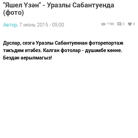
"Яшел Үзән" - Уразлы Сабантуенда
(фото)
Автор,
7 июнь 2015 - 05:00
1788
0
0
Дуслар, сезгә Уразлы Сабантуеннан фоторепортаж
тәкъдим итәбез. Калган фотолар - дүшәмбе көнне.
Бездән аерылмагыз!