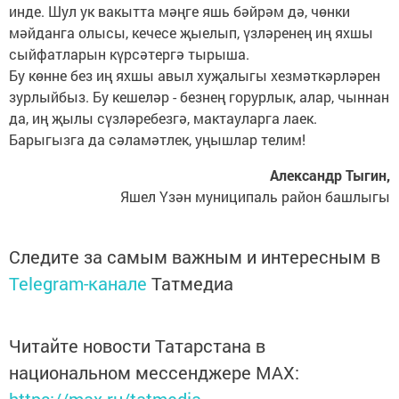
инде. Шул ук вакытта мәңге яшь бәйрәм дә, чөнки
мәйданга олысы, кечесе җыелып, үзләренең иң яхшы
сыйфатларын күрсәтергә тырыша.
Бу көнне без иң яхшы авыл хуҗалыгы хезмәткәрләрен
зурлыйбыз. Бу кешеләр - безнең горурлык, алар, чыннан
да, иң җылы сүзләребезгә, мактауларга лаек.
Барыгызга да сәламәтлек, уңышлар телим!
Александр Тыгин,
Яшел Үзән муниципаль район башлыгы
Следите за самым важным и интересным в
Telegram-канале
Татмедиа
Читайте новости Татарстана в
национальном мессенджере MАХ: