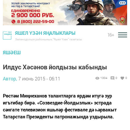
ЯШЕЛ ҮЗӘН ЯҢАЛЫКЛАРЫ
16+
Зеленодольск районының "Яшел Үзән" газетасы
ЯШӘЕШ
Илдус Хәсәнов йолдызы кабынды
Автор,
7 июнь 2015 - 06:11
1304
0
0
Рөстәм Миңнеханов талантларга ярдәм итүгә зур
игътибар бирә. «Созвездие-Йолдызлык» эстрада
сәнгате телевизион яшьләр фестивале дә һәрвакыт
Татарстан Президенты патронажында уздырыла.