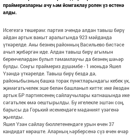
праймеризларны ачу һәм йомгаклау ролен үз өстенә
алды.
Исегезгә төшерәм: партия эчендә алдан тавыш бирү
айдан артык вакыт аралыгында 923 мәйданда
үткәрелде. Аны безнең районның Васильево бистәсе
ачып җибәргән иде. Алдан тавыш бирү агымын
беренчеләрдән булып тәмамлау­чы да безнең шәһәр
булды. Соңгы праймериз дүшәмбе - 1 июньдә Яшел
Үзәндә үткәрелде. Тавыш бирү бездә дә,
районыбызның башка торак пунктларындагы кебек үк,
җәмәгатьчелек эше белән башланып китте: ике йөздән
артык БР партиясенең сайлаучылары катнашында ике
сәгатьлек өмә оештырылды. Бу игелекле эштән соң,
барысы да Горький исемендәге мәдәният үзәгенә
җыелды.
Яшел Үзән сайлау бюллетенендәге урын өчен 37
кандидат көрәште. Аларның һәрберсенә сүз өчен өчәр