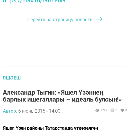
https://max.ru/tatmedia
Перейти на страницу новости
ЯШӘЕШ
Александр Тыгин: «Яшел Үзәннең
барлык ишегаллары – идеаль булсын!»
Автор,
6 июнь 2015 - 14:00
1722
0
0
Яшел Үзән районы Татарстанда үткәрелгән