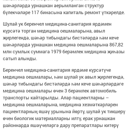
шәһәрләрдә урнашкан аерымланган структур
бүлекчәләре 117 бинасына капиталь ремонт үткәрелде.
Шулай ук беренчел медицина-санитария ярдәмен
күрсәтә торган медицина оешмаларына, авыл
җирлегендә, шәһәр тибындагы бистәләрдә һәм кече
шәһәрләрдә урнашкан медицина оешмаларына 867,82
млн сумлык суммага 1979 берәмлек медицина җиһазы
сатып алынды.
Беренчел медицина-санитария ярдәме күрсәтүче
медицина оешмалары, һәм шулай ук авыл җирлегендә,
шәһәр тибындагы бистәләрдә һәм кече шәһәрләрдәге
медицина оешмалары өчен 3 берәмлек автомобиль
транспорты кайтарылды. Алар пациентларны –
медицина оешмаларына, медицина хезмәткәрләрен
пациентларның яшәү урынына йөртү, шулай ук тикшерү
өчен биологик материалларны илтү, ерак урнашкан
районнарда яшәүчеләргә дару препаратлары китерү