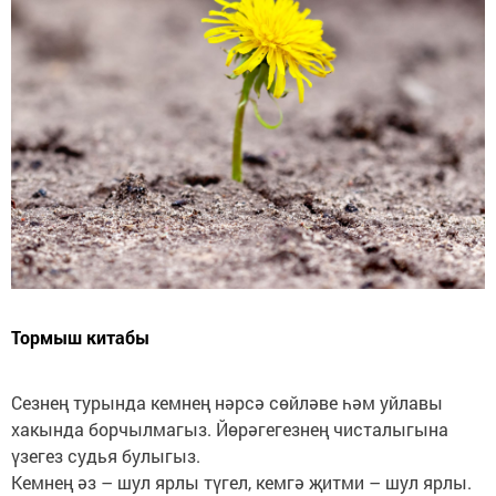
Тормыш китабы
Сезнең турында кемнең нәрсә сөйләве һәм уйлавы
хакында борчылмагыз. Йөрәгегезнең чисталыгына
үзегез судья булыгыз.
Кемнең әз – шул ярлы түгел, кемгә җитми – шул ярлы.