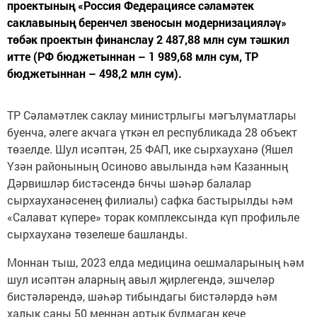
проектының «Россия Федерациясе сәламәтек
саклавының беренчел звеносын модернизацияләү»
төбәк проектын финанслау 2 487,88 млн сум тәшкил
итте (РФ бюджетыннан – 1 989,68 млн сум, ТР
бюджетыннан – 498,2 млн сум).
ТР Сәламәтлек саклау министрлыгы мәгълүматлары
буенча, әлеге акчага үткән ел республикада 28 объект
төзелде. Шул исәптән, 25 ФАП, ике сырхауханә (Яшел
Үзән районының Осиново авылында һәм Казанның
Дәрвишләр бистәсендә 6нчы шәһәр балалар
сырхауханәсенең филиалы) сафка бастырылды һәм
«Салават күпере» торак комплексында күп профильле
сырхауханә төзелеше башланды.
Моннан тыш, 2023 елда медицина оешмаларының һәм
шул исәптән аларның авыл җирлегендә, эшчеләр
бистәләрендә, шәһәр тибындагы бистәләрдә һәм
халык саны 50 меңнән артык булмаган кече