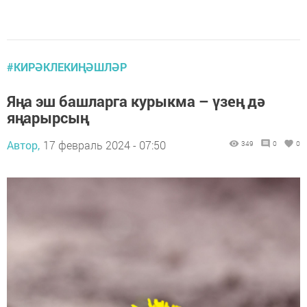
#КИРӘКЛЕКИҢӘШЛӘР
Яңа эш башларга курыкма – үзең дә
яңарырсың
Автор,
17 февраль 2024 - 07:50
349
0
0