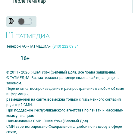
Төрле темалар
Телефон АО «ТАТМЕДИА»:
(843) 222 09 84
16+
© 2011 - 2026. Яшел Узэн (Зеленый Дол). Все права защищены.
© ТАТМЕДИА. Все материалы, размещенные на сайте, защищены
законом.
Перепечатка, воспроизведение и распространение в любом объеме
информации,
размещенной на сайте, возможна только с письменного согласия
редакций СМИ.
При поддержке Республиканского агентства по печати и массовым
коммуникациям.
Наименование СМИ: Яшел Узэн (Зеленый Дол)
СМИ зарегистрировано Федеральной службой по надзору в сфере
связи,