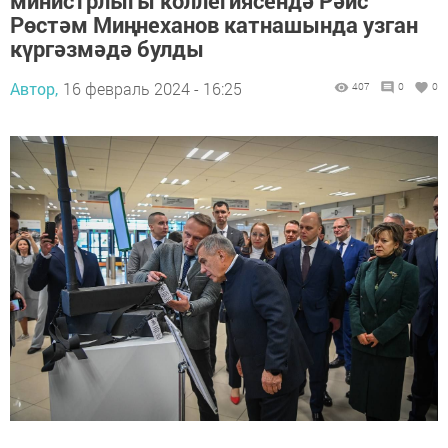
министрлыгы коллегиясендә Рәис
Рөстәм Миңнеханов катнашында узган
күргәзмәдә булды
Автор,
16 февраль 2024 - 16:25
407
0
0