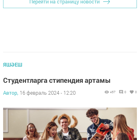
Перейти на страницу новости
ЯШӘЕШ
Студентларга стипендия артамы
Автор,
16 февраль 2024 - 12:20
457
0
0