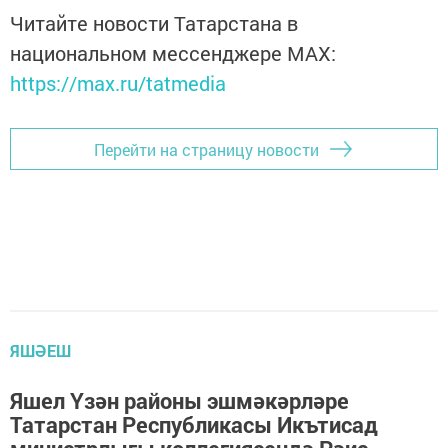
Читайте новости Татарстана в
национальном мессенджере MАХ:
https://max.ru/tatmedia
Перейти на страницу новости
ЯШӘЕШ
Яшел Үзән районы эшмәкәрләре
Татарстан Республикасы Икътисад