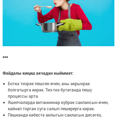
***
Файдалы киңәш акчадан кыйммәт:
Ботка тизрәк пешсен өчен, аны акрынрак
болгатырга кирәк. Тиз-тиз бутаганда пешү
процессы арта.
Яшелчәләрдә витаминнар күбрәк саклансын өчен,
кайнап торган суга салып пешерергә кирәк.
Пешкәндә кәбестә аклыгын сакласын дисәгез,