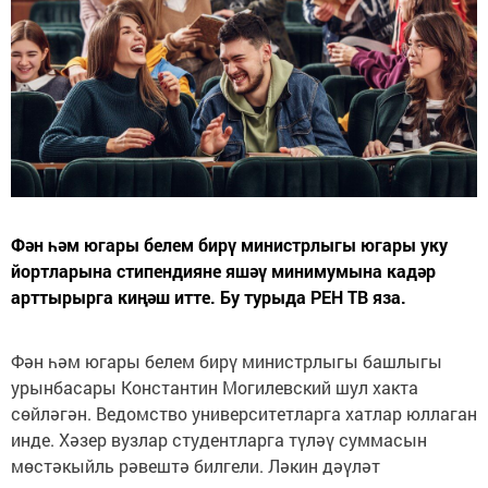
Фән һәм югары белем бирү министрлыгы югары уку
йортларына стипендияне яшәү минимумына кадәр
арттырырга киңәш итте. Бу турыда РЕН ТВ яза.
Фән һәм югары белем бирү министрлыгы башлыгы
урынбасары Константин Могилевский шул хакта
сөйләгән. Ведомство университетларга хатлар юллаган
инде. Хәзер вузлар студентларга түләү суммасын
мөстәкыйль рәвештә билгели. Ләкин дәүләт