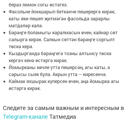
бераз лимон согы өстәгез.
Фасольне йомшарып беткәнче пешерергә кирәк,
каты яки пешеп җитмәгән фасольдә зарарлы
матдәләр кала.
Бәрәңге боламыгы каралмасын өчен, кайнар сөт
салырга кирәк. Салкын сөттән бәрәңге соргылт
төскә керә.
Кыздырганда бәрәңгегә тозны алтынсу төскә
кергәч кенә өстәргә кирәк.
Йомырканы көчле утта пешерсәң, агы каты, ә
сарысы сыек була. Акрын утта – киресенчә.
Каймак яхшырак күперсен өчен, аңа йомырка агы
өстәргә кирәк.
Следите за самым важным и интересным в
Telegram-канале
Татмедиа