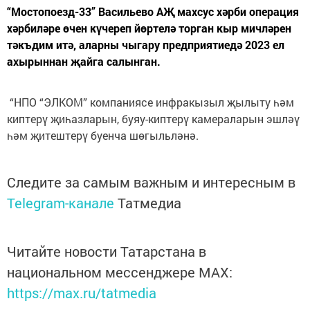
“Мостопоезд-33” Васильево АҖ махсус хәрби операция
хәрбиләре өчен күчереп йөртелә торган кыр мичләрен
тәкъдим итә, аларны чыгару предприятиедә 2023 ел
ахырыннан җайга салынган.
“НПО “ЭЛКОМ” компаниясе инфракызыл җылыту һәм
киптерү җиһазларын, буяу-киптерү камераларын эшләү
һәм җитештерү буенча шөгыльләнә.
Следите за самым важным и интересным в
Telegram-канале
Татмедиа
Читайте новости Татарстана в
национальном мессенджере MАХ:
https://max.ru/tatmedia