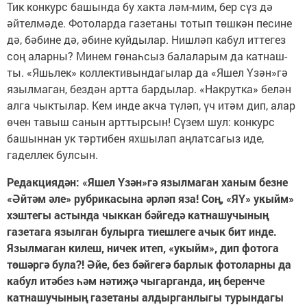
Тик конкурс башында бу хакта ләм-мим, бер сүз дә
әйтелмәде. Фотоларда газетаны тотып төшкән песине
дә, бәбине дә, әбине куйдылар. Нишләп кабул иттегез
соң аларны? Минем гөнаһсыз балаларым да катнаш­
ты. «Яшьлек» коллективындагылар да «Яшел Үзән»гә
язылмаган, бездән артта бардылар. «Накрутка» белән
алга чыктылар. Кем инде акча түләп, үч итәм дип, алар
өчен тавыш санын арттырсын! Сүзем шул: конкурс
башыннан ук тәртибен яхшылап аңлатсагыз иде,
гаделлек булсын.
Редакциядән:
«Яшел Үзән»гә язылмаган ханым безне
«Әйтәм әле» рубрикасына әрләп яза! Соң, «ЯҮ» укыйм»
хэштегы астында чыккан бәйгедә катнашучының
газетага язылган булырга тиешлеге ачык бит инде.
Язылмаган килеш, ничек итеп, «укыйм», дип фотога
төшәргә була?! Әйе, без бәйгегә барлык фотоларны да
кабул итәбез һәм нәтиҗә чыгарганда, иң беренче
катнашучының газетаны алдырганлыгы турындагы