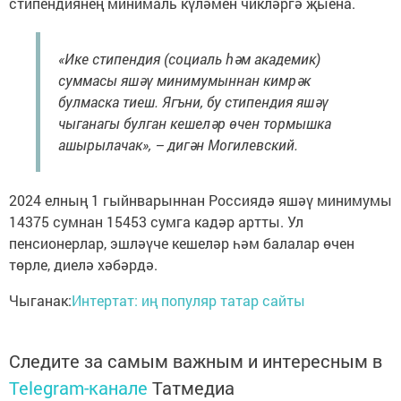
стипендиянең минималь күләмен чикләргә җыена.
«Ике стипендия (социаль һәм академик)
суммасы яшәү минимумыннан кимрәк
булмаска тиеш. Ягъни, бу стипендия яшәү
чыганагы булган кешеләр өчен тормышка
ашырылачак», – дигән Могилевский.
2024 елның 1 гыйнварыннан Россиядә яшәү минимумы
14375 сумнан 15453 сумга кадәр артты. Ул
пенсионерлар, эшләүче кешеләр һәм балалар өчен
төрле, диелә хәбәрдә.
Чыганак:
Интертат: иң популяр татар сайты
Следите за самым важным и интересным в
Telegram-канале
Татмедиа