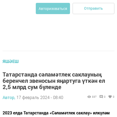
Отправить
Авторизоваться
ЯШӘЕШ
Татарстанда сәламәтлек саклауның
беренчел звеносын яңартуга үткән ел
2,5 млрд сум бүленде
Автор,
17 февраль 2024 - 08:40
337
0
0
2023 елда Татарстанда «Сәламәтлек саклау» илкүләм