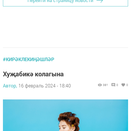
Перейти на страницу новости
#КИРӘКЛЕКИҢӘШЛӘР
Хуҗабикә колагына
Автор,
16 февраль 2024 - 18:40
381
0
0