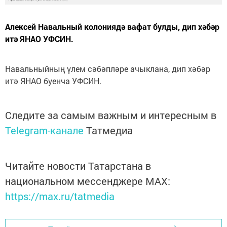
Алексей Навальный колониядә вафат булды, дип хәбәр
итә ЯНАО УФСИН.
Навальныйның үлем сәбәпләре ачыклана, дип хәбәр
итә ЯНАО буенча УФСИН.
Следите за самым важным и интересным в
Telegram-канале
Татмедиа
Читайте новости Татарстана в
национальном мессенджере MАХ:
https://max.ru/tatmedia