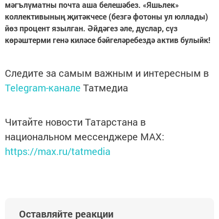
мәгълүматны почта аша белешәбез. «Яшьлек»
коллективының җитәкчесе (безгә фотоны ул юллады)
йөз процент язылган. Әйдәгез әле, дуслар, сүз
көрәштерми генә киләсе бәйгеләребездә актив булыйк!
Следите за самым важным и интересным в
Telegram-канале
Татмедиа
Читайте новости Татарстана в
национальном мессенджере MАХ:
https://max.ru/tatmedia
Оставляйте реакции