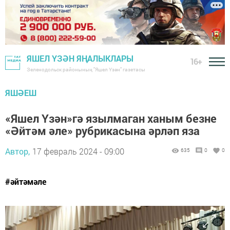
ЯШЕЛ ҮЗӘН ЯҢАЛЫКЛАРЫ
16+
Зеленодольск районының "Яшел Үзән" газетасы
ЯШӘЕШ
«Яшел Үзән»гә язылмаган ханым безне
«Әйтәм әле» рубрикасына әрләп яза
Автор,
17 февраль 2024 - 09:00
635
0
0
#әйтәмәле