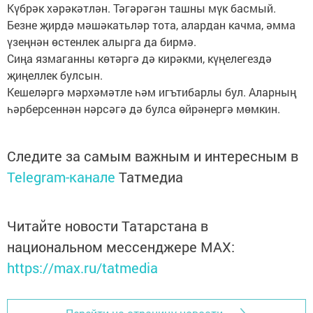
Күбрәк хәрәкәтлән. Тәгәрәгән ташны мүк басмый.
Безне җирдә мәшәкатьләр тота, алардан качма, әмма
үзеңнән өстенлек алырга да бирмә.
Сиңа язмаганны көтәргә дә кирәкми, күңелегездә
җиңеллек булсын.
Кешеләргә мәрхәмәтле һәм игътибарлы бул. Аларның
һәрберсеннән нәрсәгә дә булса өйрәнергә мөмкин.
Следите за самым важным и интересным в
Telegram-канале
Татмедиа
Читайте новости Татарстана в
национальном мессенджере MАХ:
https://max.ru/tatmedia