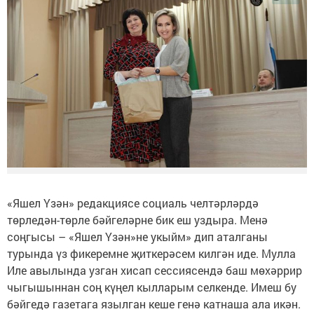
«Яшел Үзән» редакциясе социаль челтәрләрдә
төрледән-төрле бәйгеләрне бик еш уздыра. Менә
соңгысы – «Яшел Үзән»не укыйм» дип аталганы
турында үз фикеремне җиткерәсем килгән иде. Мулла
Иле авылында узган хисап сессиясендә баш мөхәррир
чыгышыннан соң күңел кылларым селкенде. Имеш бу
бәйгедә газетага язылган кеше генә катнаша ала икән.