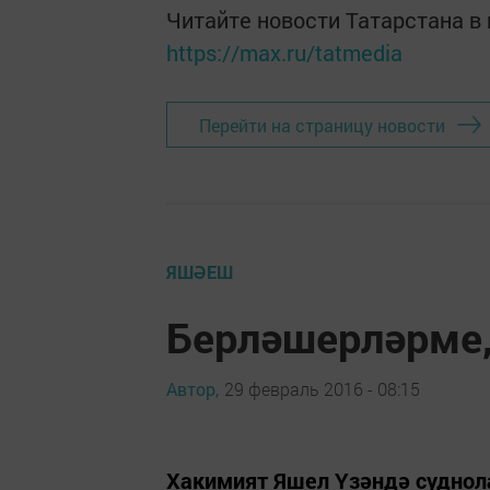
Читайте новости Татарстана 
https://max.ru/tatmedia
Перейти на страницу новости
ЯШӘЕШ
Берләшерләрме
Автор,
29 февраль 2016 - 08:15
Хакимият Яшел Үзәндә суднол