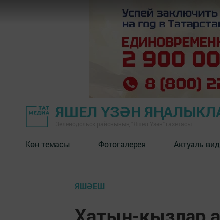
ЯШЕЛ ҮЗӘН ЯҢАЛЫКЛ
Зеленодольск районының "Яшел Үзән" газетасы
Көн темасы
Фотогалерея
Актуаль вид
ЯШӘЕШ
Хатын-кызлар а