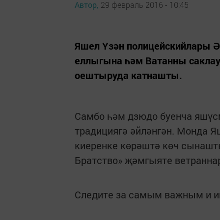
Автор,
29 февраль 2016 - 10:45
Яшел Үзән полицейскийлары Ә
еллыгына һәм Ватанны сакла
оештыруда катнашты.
Самбо һәм дзюдо буенча яшүс
традициягә әйләнгән. Монда Я
киеренке көрәштә көч сынашт
Братство» җәмгыяте ветранна
Следите за самым важным и 