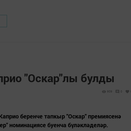
прио "Оскар"лы булды
909
0
Каприо беренче тапкыр "Оскар" премиясенә
ер" номинациясе буенча бүләкләделәр.