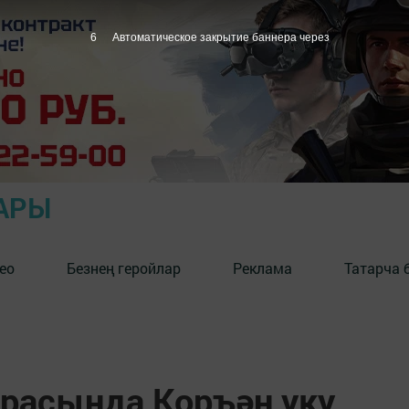
5
Автоматическое закрытие баннера через
АРЫ
ео
Безнең геройлар
Реклама
Татарча 
расында Коръән уку