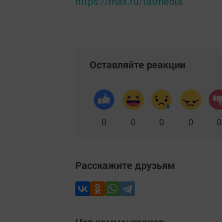
https://max.ru/tatmedia
Оставляйте реакции
0
0
0
0
0
Расскажите друзьям