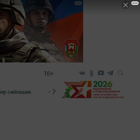
16+
бер сөйләшик
Сүз тарихы
Яшь хәбәрче