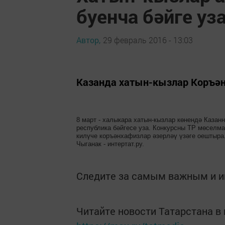
буенча бәйге уз
Автор,
29 февраль 2016 - 13:03
Казанда хатын-кызлар Коръән
8 март - халыкара хатын-кызлар көнендә Казан
республика бәйгесе уза. Конкурсны ТР мөселм
килүче коръәнхафизлар әзерләү үзәге оештыра
Чыганак - интертат.ру.
Следите за самым важным и 
Читайте новости Татарстана 