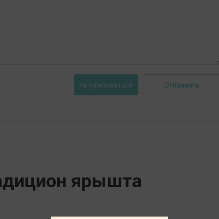
Отправить
Авторизоваться
адицион ярышта