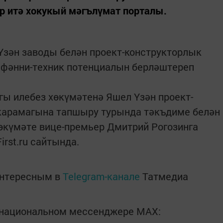
р итә хокукый мәгълүмат порталы.
Үзән заводы белән проект-конструкторлык
фәнни-техник потенциалын берләштереп
гы илебез хөкүмәтенә Яшел Үзән проект-
карамагына тапшыру турында тәкъдиме белән
өкүмәте вице-премьер Дмитрий Рогозинга
irst.ru сайтында.
интересным в
Telegram-канале
Татмедиа
в национальном мессенджере MАХ: