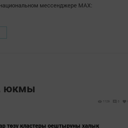
в национальном мессенджере MАХ:
, юкмы
1129
0
ар төзү кластеры оештыруны халык