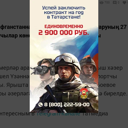
700
0
фганстаннан Совет гаскәрләрен чыгаруның 27
учылар көненә багышланган ярышны
мерләр арасында уздырылган бу ярыш хәзер
шел Үзәннән һәм Марий-Элдан 180 спортчы
ы. Ярышта җиңүчеләргә районның «Боевое
ры әзерләгән кыйммәтле бүләкләр дә бирелде.
интересным в
Telegram-канале
Татмедиа