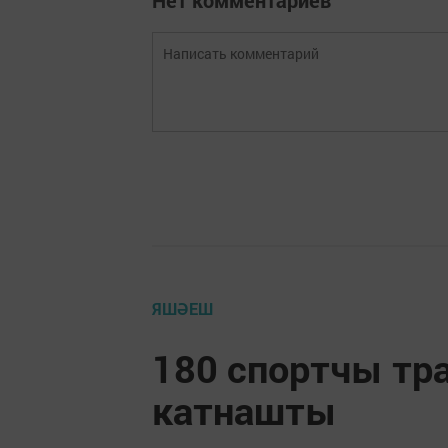
Нет комментариев
ЯШӘЕШ
180 спортчы тр
катнашты