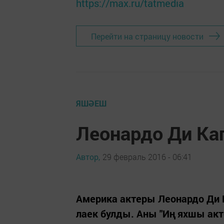
https://max.ru/tatmedia
Перейти на страницу новости
ЯШӘЕШ
Леонардо Ди Ка
Автор,
29 февраль 2016 - 06:41
Америка актеры Леонардо Ди 
лаек булды. Аны "Иң яхшы акт