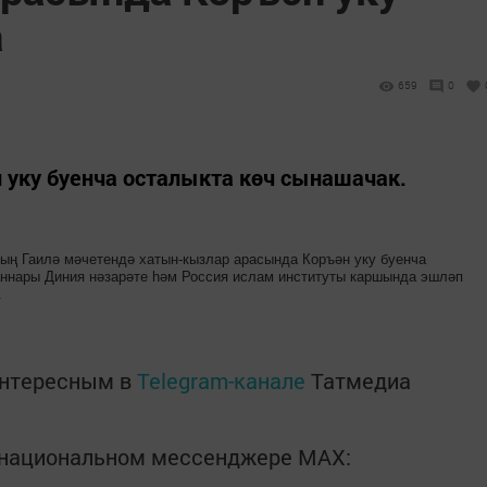
а
659
0
 уку буенча осталыкта көч сынашачак.
ның Гаилә мәчетендә хатын-кызлар арасында Коръән уку буенча
аннары Диния нәзарәте һәм Россия ислам институты каршында эшләп
.
интересным в
Telegram-канале
Татмедиа
в национальном мессенджере MАХ: