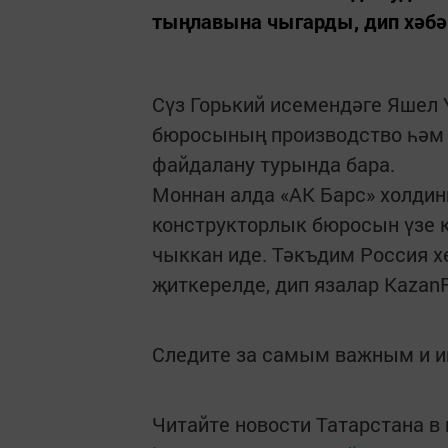
тыңлавына чыгарды, дип хәбә
Сүз Горький исемендәге Яшел 
бюросының производство һәм 
файдалану турында бара.
Моннан алда «АК Барс» холдин
конструкторлык бюросын үзе 
чыккан иде. Тәкъдим Россия х
җиткерелде, дип язалар KazanF
Следите за самым важным и 
Читайте новости Татарстана 