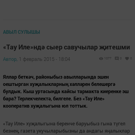
АВЫЛ СУЛЫШЫ
«Тау Иле»ндә сыер савучылар җитешми
Автор,
1 февраль 2015 - 18:04
1077
0
0
Яллар беткәч, районыбыз авылларында эшен
оештырган хуҗалыкларның хәлләрен белешергә
булдык. Кыш уртасында кайсы тармакта киеренке эш
бара? Терлекчелектә, билгеле. Без «Тау Иле»
кооператив хуҗалыгына юл тоттык.
«Тау Иле» хуҗалыгына беренче баруыбыз гына түгел
безнең, газета укучыларыбызны да андагы яңалыклар