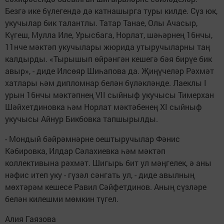
Безгә ике бүлегендә дә катнашырга туры килде. Сүз юк,
укучылар бик талантлы. Татар Танае, Олы Ачасыр,
Күгеш, Мулла Иле, Урысбага, Норлат, шәһәрнең 16нчы,
11нче мәктәп укучылары жюрида утыручыларны таң
калдырды. «Тырышып өйрәнгән кешегә бәя бирүе бик
авыр», - диде Илсөяр Шиһапова да. Җиңүчеләр Рәхмәт
хатлары һәм дипломнар белән бүләкләнде. Лаеклы I
урын 16нчы мәктәпнең VII сыйныф укучысы Тимерхан
Шәйхетдиновка һәм Норлат мәктәбенең XI сыйныф
укучысы Айнур Бикбовка тапшырылды.
- Мондый бәйрәмнәрне оештыручылар Фәнис
Кәбировка, Илдар Сәлахиевка һәм мәктәп
коллективына рәхмәт. Шигырь бит ул мәңгелек, ә аны
нәфис итеп уку - гүзәл сәнгать ул, - диде авылның
мөхтәрәм кешесе Равил Сәйфетдинов. Аның сүзләре
белән килешми мөмкин түгел.
Алия Гаязова