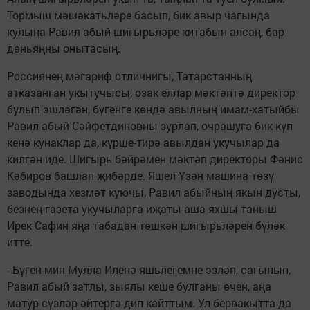
Тормыш мәшәкатьләре басып, бик авыр чагында
кулыңа Равил абый шигырьләре китабын алсаң, бар
дөньяңны онытасың.
Россиянең мәгариф отличнигы, Татарстанның
атказанган укытучысы, озак еллар мәктәптә директор
булып эшләгән, бүгенге көндә авылның имам-хатыйбы
Равил абый Сәйфетдиновны зурлап, очрашуга бик күп
кенә кунаклар да, күрше-тирә авылдан укучылар да
килгән иде. Шигырь бәйрәмен мәктәп директоры Фәнис
Кәбиров башлап җибәрде. Яшел Үзән машина төзү
заводында хезмәт куючы, Равил абыйның якын дус­ты,
безнең газета укучыларга иҗаты аша яхшы таныш
Ирек Сафин яңа табадан төшкән шигырьләрен бүләк
итте.
- Бүген мин Мулла Иленә яшьлегемне эзләп, сагынып,
Равил абый затлы, зыялы кеше булганы өчен, аңа
матур сүзләр әйтергә дип кайттым. Ул бервакытта да