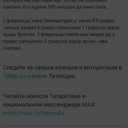
саклана. Күз күреме 500 метрдан да кими төшә.
2 февральдә һава температурасы төнлә 4-9 градус
салкын, көндез 4 градус салкыннан 1 градуска кадәр
җылы булачак. 3 февральдә төнлә һәм көндез дә 4
градус салкыннан 1 градуска кадәр җылы һава
саклана.
Следите за самым важным и интересным в
Telegram-канале
Татмедиа
Читайте новости Татарстана в
национальном мессенджере MАХ:
https://max.ru/tatmedia