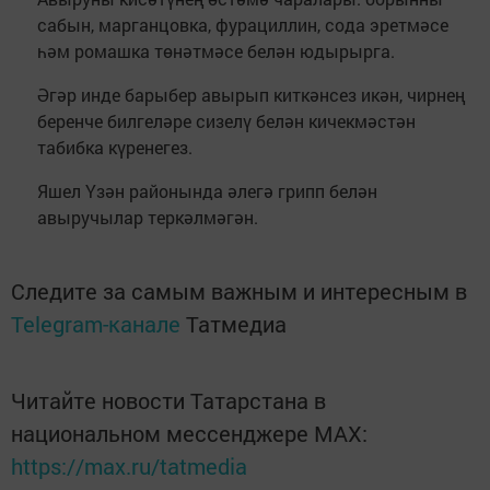
сабын, марганцовка, фурациллин, сода эретмәсе
һәм ромашка төнәтмәсе белән юдырырга.
Әгәр инде барыбер авырып киткәнсез икән, чирнең
беренче билгеләре сизелү белән кичекмәстән
табибка күренегез.
Яшел Үзән районында әлегә грипп белән
авыручылар теркәлмәгән.
Следите за самым важным и интересным в
Telegram-канале
Татмедиа
Читайте новости Татарстана в
национальном мессенджере MАХ:
https://max.ru/tatmedia