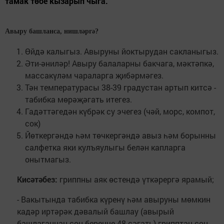
тамак төбе кызарып чыга.
Авыру башланса, нишләргә?
Өйдә калыгыз. Авыруны йоктырудан сакланыгыз.
Әти-әниләр! Авыру балаларны бакчага, мәктәпкә,
массакүләм чараларга җибәрмәгез.
Тән температурасы 38-39 градустан артып китсә -
табибка мөрәҗәгать итегез.
Гадәттәгедән күбрәк су эчегез (чәй, морс, компот,
сок)
Йөткергәндә һәм төчкергәндә авыз һәм борынны
салфетка яки кулъяулыгы белән капларга
онытмагыз.
Кисәтәбез:
гриппны аяк өстендә үткәрергә ярамый;
- Вакытында табибка күренү һәм авыруны мөмкин
кадәр иртәрәк дәвалый башлау (авырый
башлаганнан соң беренче 48 сәгать) грипптан соң