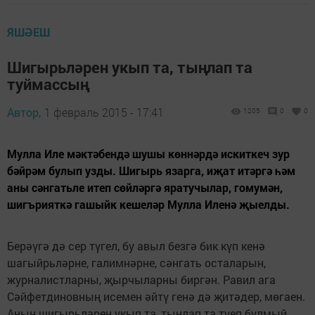
ЯШӘЕШ
Шигырьләрен укып та, тыңлап та
туймассың
Автор,
1 февраль 2015 - 17:41
1205
0
0
Мулла Иле мәктәбендә шушы көннәрдә искиткеч зур
бәйрәм булып узды. Шигырь язарга, иҗат итәргә һәм
аны сәнгатьле итеп сөйләргә яратучылар, гомумән,
шигърияткә гашыйк кешеләр Мулла Иленә җыелды.
Берәүгә дә сер түгел, бу авыл безгә бик күп кенә
шагыйрьләрне, галимнәрне, сәнгать осталарын,
журналистларны, җырчыларны биргән. Равил ага
Сәйфетдиновның исемен әйтү генә дә җитәдер, мөгаен.
Аның шигырьләрен укып та, тыңлап та туеп булмый.