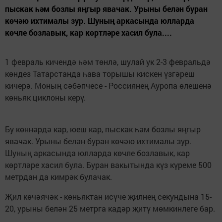
пыскак һәм бозлы яңгыр явачак. Урыны белән буран
көчәю ихтималы зур. Шуның аркасында юлларда
көчле бозлавык, кар көртләре хасил була....
1 февраль кичендә һәм төнлә, шулай ук 2-3 февральдә
көндез Татарстанда һава торышы кискен үзгәреш
кичерә. Моның сәбәпчесе - Россиянең Ауропа өлешенә
көньяк циклоны керү.
Бу көннәрдә кар, юеш кар, пыскак һәм бозлы яңгыр
явачак. Урыны белән буран көчәю ихтималы зур.
Шуның аркасында юлларда көчле бозлавык, кар
көртләре хасил була. Буран вакытында күз күреме 500
метрдан да кимрәк булачак.
Җил көчәячәк - көньяктан исүче җилнең секундына 15-
20, урыны белән 25 метрга кадәр җитү мөмкинлеге бар.