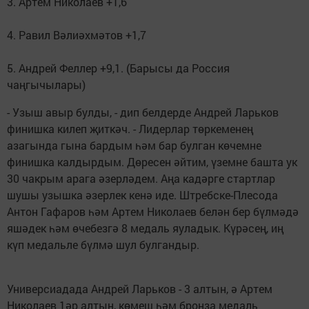
3. Артем Николаев +1,6
4. Равил Вәлиәхмәтов +1,7
5. Андрей Феллер +9,1. (Барысы да Россия
чаңгычылары)
- Узыш авыр булды, - дип белдерде Андрей Ларьков
финишка килеп җиткәч. - Лидерлар төркеменең
азагында гына бардым һәм бар булган көчемне
финишка калдырдым. Дөресен әйтим, үземне башта ук
30 чакрым арага әзерләдем. Аңа кадәрге стартлар
шушы узышка әзерлек кенә иде. Штребске-Плесода
Антон Гафаров һәм Артем Николаев белән бер бүлмәдә
яшәдек һәм өчебезгә 8 медаль яуладык. Күрәсең, иң
күп медальле бүлмә шул булгандыр.
Универсиадада Андрей Ларьков - 3 алтын, ә Артем
Николаев 1әр алтын, көмеш һәм бронза медаль