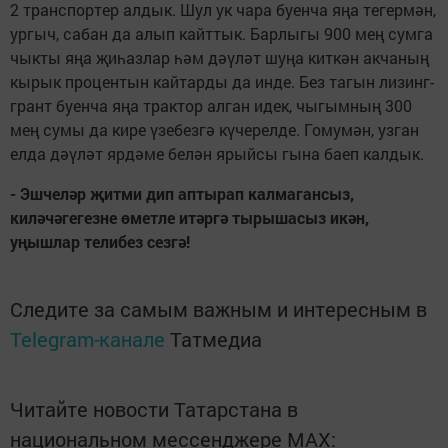
2 транспортер алдык. Шул ук чара буенча яңа тегермән,
ургыч, сабан да алып кайттык. Барлыгы 900 мең сумга
чыкты яңа җиһазлар һәм дәүләт шуңа киткән акчаның
кырык процентын кайтарды да инде. Без тагын лизинг-
грант буенча яңа трактор алган идек, чыгымның 300
мең сумы да кире үзебезгә күчерелде. Гомумән, узган
елда дәүләт ярдәме белән ярыйсы гына баеп калдык.
- Эшчеләр җитми дип аптырап калмагансыз,
киләчәгегезне өметле итәргә тырышасыз икән,
уңышлар телибез сезгә!
Следите за самым важным и интересным в
Telegram-канале
Татмедиа
Читайте новости Татарстана в
национальном мессенджере MАХ: