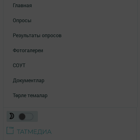
Главная
Опросы
Результаты опросов
Фотогалереи
СОУТ
Документлар
Төрле темалар