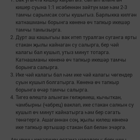
кишер суына 1:1 исәбеннән зәйтүн мае һәм 2-3
тамчы сарымсак согы кушыгыз. Барлыкка килгән
катнашманы борынга көненә өч тапкыр икешәр
тамчы тамызырга.
Дүрт аш кашыгыы вак итеп туралган суганга ярты
стакан җылы кайнаган су салырга, бер чәй
калагы бал кушып, утыз минут тотарга.
Катнашманы көненә өч тапкыр икешәр тамчы
борынга салырга.
Ике чәй калагы бал һәм ике чәй калагы чөгендер
суын кушып болгатырга. Көненә өч тапкыр
борынга өчәр тамчы салырга.
Тигез өлештә алынган гөлҗимеш, кычыткан,
чамбырны (чабрец) ваклап, ике стакан салкын су
кушып өч минут кайнатырга һәм бер сәгать
төнәтергә. Ашаганнан соң, җылы килеш көненә
ике тапкыр яртышар стакан бал белән эчәргә.
Авыруны кисәтүнең өстәмә чаралары: борынны