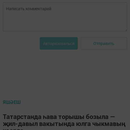
Отправить
Авторизоваться
ЯШӘЕШ
Татарстанда һава торышы бозыла —
җил-давыл вакытында юлга чыкмавың