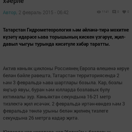
хәерле
Автор,
2 февраль 2015 - 06:42
1141
0
0
Татарстан Гидрометеорология һәм әйләнә-тирә мохитне
күзәтү идарәсе һава торышының кискен үзгәрүе, җил-
давыл чыгуы турында кисәтүле хәбәр таратты.
Актив көньяк циклоны Россиянең Европа өлешенә керүе
белән бәйле рәвештә, Татарстан территориясендә 2
һәм 3 февральдә һава шартлары бозыла. Кар, бозлы
яңгыр явуы, буран һәм юлларда бозлавык булу
ихтималы зур. Көньяктан секундына 16-21 метр
тизлектә җил исәчәк. 2 февральдә иртән-көндез һәм 3
февральдә төнлә урыны белән җилнең тизлеге
секундына 26 метрга кадәр җитә.
Юлларда кар көртләре, кар "ботка"сы, бозлавык