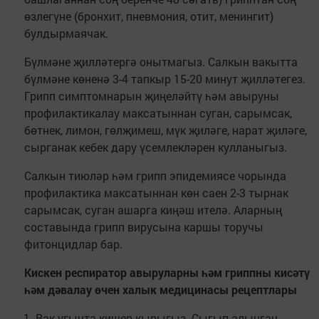
өзлегүне (бронхит, пневмония, отит, менингит)
булдырмаячак.
Бүлмәне җилләтергә онытмагыз. Салкын вакытта
бүлмәне көненә 3-4 тапкыр 15-20 минут җилләтегез.
Грипп симптомнарын җиңеләйтү һәм авыруны
профилактикалау максатыннан суган, сарымсак,
бөтнек, лимон, гөлҗимеш, мүк җиләге, нарат җиләге,
сырганак кебек дару үсемлекләрен кулланыгыз.
Салкын тиюләр һәм грипп эпидемиясе чорында
профилактика максатыннан көн саен 2-3 тырнак
сарымсак, суган ашарга киңәш ителә. Аларның
составында грипп вирусына каршы торучы
фитонцидлар бар.
Кискен респиратор авыруларны һәм гриппны кисәтү
һәм дәвалау өчен халык медицинасы рецептлары
Вак угычта кишер кырыгыз. Сыгып алынган