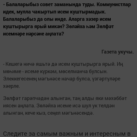
- Балаларыбыз совет заманында туды. Коммунистлар
идек, мулла чакыртып исем куштырмадык.
Балаларыбыз да олы инде. Аларга хәзер исем
куштырырга ярый микән? Зөләйха һәм Зөлфәт
исемнәре нәрсәне аңлата?
Газета укучы.
- Кешегә ничә яшьтә дә исем куштырырга ярый. Иң
мөһиме - исеме күркәм, мөселманча булсын.
Элеккегесенең мәгънәсе начар булса, үзгәртүләре
хәерле.
Зөлфәт гарәпчәдән алынган, таң алды яки мәхәббәт
иясен аңлата. Зөләйха исеме исә шул ук телдән
алынган, кече кыз, сеңел мәгънәсендә.
Следите за самым важным и интересным в