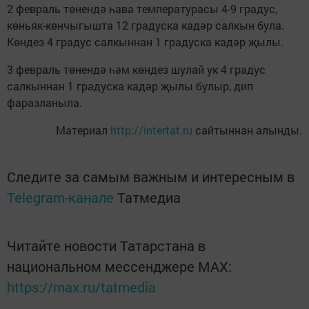
2 февраль төнендә һава температурасы 4-9 градус,
көньяк-көнчыгышта 12 градуска кадәр салкын була.
Көндез 4 градус салкыннан 1 градуска кадәр җылы.
3 февраль төнендә һәм көндез шулай ук 4 градус
салкыннан 1 градуска кадәр җылы булыр, дип
фаразланыла.
Материал
http://intertat.ru
сайтыннан алынды.
Следите за самым важным и интересным в
Telegram-канале
Татмедиа
Читайте новости Татарстана в
национальном мессенджере MАХ:
https://max.ru/tatmedia