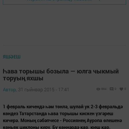
ЯШӘЕШ
Һава торышы бозыла — юлга чыкмый
торуың яхшы
Автор,
31 гыйнвар 2015 - 17:41
864
0
0
1 февраль кичендә һәм төнлә, шулай ук 2-3 февральдә
көндез Татарстанда һава торышы кискен үзгәреш
кичерә. Моның сәбәпчесе - Россиянең Ауропа өлешенә
көньяк циклоны керү. Бу көннәрдә кар, юеш кар,