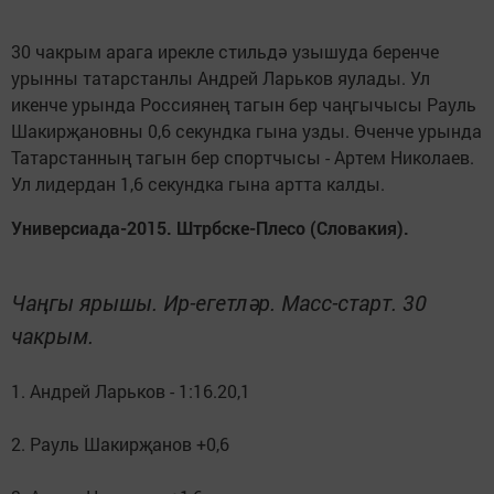
30 чакрым арага ирекле стильдә узышуда беренче
урынны татарстанлы Андрей Ларьков яулады. Ул
икенче урында Россиянең тагын бер чаңгычысы Рауль
Шакирҗановны 0,6 секундка гына узды. Өченче урында
Татарстанның тагын бер спортчысы - Артем Николаев.
Ул лидердан 1,6 секундка гына артта калды.
Универсиада-2015. Штрбске-Плесо (Словакия).
Чаңгы ярышы. Ир-егетләр. Масс-старт. 30
чакрым.
1. Андрей Ларьков - 1:16.20,1
2. Рауль Шакирҗанов +0,6