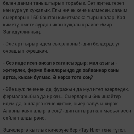
белән даими таныштырып торабыз. Сөт җитештереп
көн күрә ул хуҗалык. Елы ничек кенә килмәсен, савым
сыерларын 150 баштан киметмәскә тырышалар. Кая
киметү, өмете зурдан икән хуҗалык рәисе Әмир
Заһидуллинның.
- Әле арттырыр идем сыерларны! - дип белдерде ул
очрашып күрешкәч.
- Сез инде исәп-хисап ясагансыздыр: мал азыгы -
җитәрлек, ферма биналарында да хайваннар саны
артса, кысан булмас. Ә нәрсә тота соң?
- Әйе шул: печәнен дә, фуражын да мул итеп әзерләдек,
фермаларыбыз да иркен... Сыерларны бик ишәйтер
идем дә, эшләргә кеше җитми, сыер савучы кирәк.
Аларны каян алырга соң? - дип аптыраткан мәсьәләсен
сөйләп алды рәис.
Эшчеләргә кытлык кичерүче бер «Тау Иле» генә түгел,