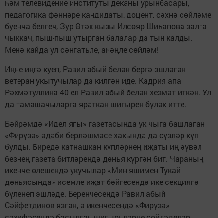
һәм телевидение институты деканы урынбасары,
педагогика фәннәре кандидаты, доцент, сәхнә сөйләме
буенча белгеч, Зур Өтәк кызы Илсөяр Шиһапова залга
чыккач, пыш-пыш утырган балалар да тын калды.
Менә кайда ул сәнгатьле, аһәңле сөйләм!
Иңне иңгә куеп, Равил абый белән бергә эшләгән
ветеран укытучылар да килгән иде. Кадрия апа
Рәхмәтуллина 40 ел Равил абый белән хезмәт иткән. Ул
да тамашачыларга яраткан шигырен бүләк итте.
Бәйрәмдә «Идел ягы» газетасында ук чыга башлаган
«Фирүзә» әдәби берләшмәсе хакында да сүзләр күп
булды. Биредә катнашкан күпләрнең иҗаты иң әүвәл
безнең газета битләрендә дөнья күргән бит. Чараның
икенче өлешендә укучылар «Мин яшимен Тукай
дөньясында» исемле иҗат бәйгесендә ике секциягә
бүленеп эшләде. Беренчесендә Равил абый
Сәйфетдинов язган, ә икенчесендә «Фирүзә»
сәхифәсендә басылган шигырьләрне сөйләделәр.