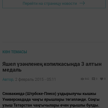
Перейти на страницу новости
КӨН ТЕМАСЫ
Яшел үзәнленең копилкасында 3 алтын
медаль
Автор,
2 февраль 2015 - 05:11
942
0
0
Словакиядә (Штрбске-Плесо) уздырылучы кышкы
Универсиадада чаңгы ярышлары төгәлләнде. Соңгы
узыш Татарстан чаңгычылары өчен уңышлы булды.