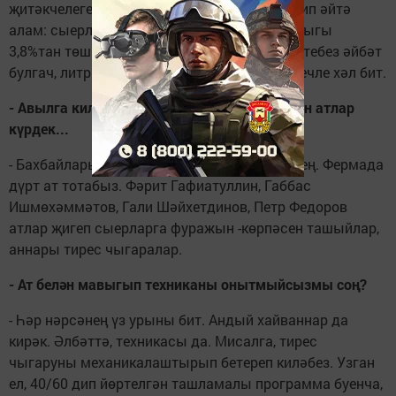
җитәкчелегендә алып барыла. Шуңа күрә дип әйтә
алам: сыерларыбыз биргән сөтнең майлылыгы
3,8%тан төшми. Мактана дип уйламагыз, сөтебез әйбәт
булгач, литрын 21 сумнан алулары да сөенечле хәл бит.
- Авылга килгәндә фермагызда чана җиккән атлар
күрдек...
- Бахбайларыбыз мал карауда төп көч безнең. Фермада
дүрт ат тотабыз. Фәрит Гафиатуллин, Габбас
Ишмөхәммәтов, Гали Шәйхетдинов, Петр Федоров
атлар җигеп сыерларга фуражын -көрпәсен ташыйлар,
аннары тирес чыгаралар.
- Ат белән мавыгып техниканы онытмыйсызмы соң?
- Һәр нәрсәнең үз урыны бит. Андый хайваннар да
кирәк. Әлбәттә, техникасы да. Мисалга, тирес
чыгаруны механикалаштырып бетереп киләбез. Узган
ел, 40/60 дип йөртелгән ташламалы программа буенча,