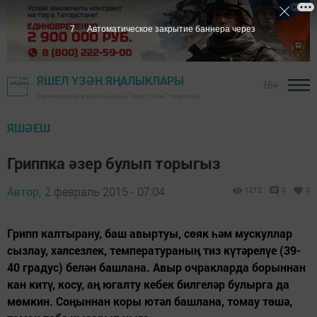
6
Автоматическое закрытие баннера через
ЯШЕЛ ҮЗӘН ЯҢАЛЫКЛАРЫ
16+
Зеленодольск районының "Яшел Үзән" газетасы
ЯШӘЕШ
Гриппка әзер булып торыгыз
Автор,
2 февраль 2015 - 07:04
1212
0
0
Грипп калтырану, баш авыртуы, сөяк һәм мускуллар
сызлау, хәлсезлек, температураның тиз күтәрелүе (39-
40 градус) белән башлана. Авыр очракларда борыннан
кан китү, косу, аң югалту кебек билгеләр булырга да
мөмкин. Соңыннан коры ютәл башлана, томау төшә,