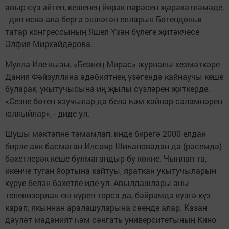
авыр сүз әйтеп, кешенең йөрәк парәсен җәрәхәтләмәде,
- дип искә ала бергә эшләгән елларын Бөтендөнья
татар конгрессының Яшел Үзән бүлеге җитәкчесе
Әлфия Мирхәйдәрова.
Мулла Иле кызы, «Безнең Мирас» журналы хезмәткәре
Дания Фәйзуллина әдәбиятнең үзәгендә кайнаучы кеше
буларак, укытучысына иң җылы сүзләрен җиткерде.
«Сезне бөтен язучылар да белә һәм кайнар сәламнәрен
юллыйлар», - диде ул.
Шушы мәктәпне тәмамлап, инде бирегә 2000 елдан
бирле аяк басмаган Илсөяр Шиһаповадан да (рәсемдә)
бәхетлерәк кеше булмагандыр бу көнне. Чынлап та,
икенче туган йортына кайтуы, яраткан укытучыларын
күрүе белән бәхетле иде ул. Авылдашлары аны
телевизордан еш күреп торса да, бәйрәмдә күзгә-күз
карап, якыннан аралашуларына сөенде алар. Казан
дәүләт мәдәният һәм сәнгать университетының Кино