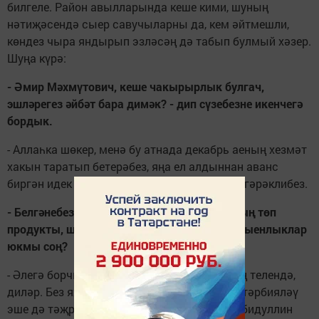
билгеле. Район авылларында кеше кими, шуның
нәтиҗәсендә сыер савучыларны да, кем әйтмешли,
көндез чыра яндырып эзләсәң дә табып булмый хәзер.
Шуңа күрә:
- Әмир Мәхмүтович, кеше чакырыр­лык булгач,
эшләрегез әйбәт бара димәк? - дип сүзебезне икенчегә
бордык.
- Аллаһка шөкер, менә бу атнада декабрь аеның хезмәт
хакын таратып бетерәбез, яңа ел алдыннан аванс
биргән идек инде. Шулай итеп, 2014 елны түгәрәклибез.
- Белгәнебезчә, сыер сөте - хуҗалыгыгызның төп
продукты, шуны җитештерүдә һәм сатуда кыен­лыклар
юкмы соң?
- Әлегә борчылырга урын юк. Сөт - сыерның телендә,
диләр. Без яхшы ашатабыз һәм малларны тәрбияләү
эше дә тәҗрибәле ветврачыбыз Рөстәм Габидуллин