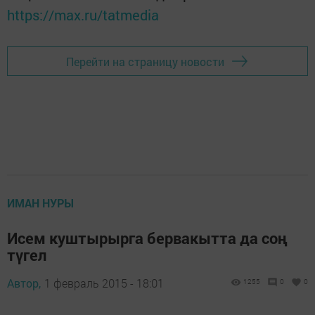
https://max.ru/tatmedia
Перейти на страницу новости
ИМАН НУРЫ
Исем куштырырга бервакытта да соң
түгел
Автор,
1 февраль 2015 - 18:01
1255
0
0