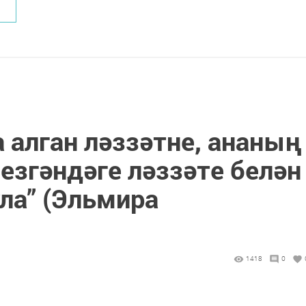
 алган ләззәтне, ананың
езгәндәге ләззәте белән
а” (Эльмира
1418
0