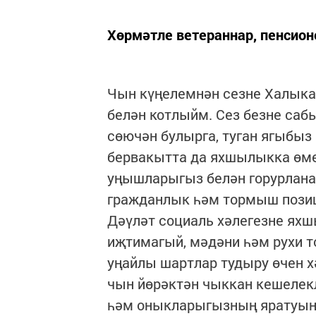
Хөрмәтле ветераннар, пенсион
Чын күңелемнән сезне Халыкар
белән котлыйм. Сез безне саб
сөючән булырга, туган ягыбыз
бервакытта да яхшылыкка өме
уңышларыгыз белән горурланаб
гражданлык һәм тормыш позиц
Дәүләт социаль хәлегезне ях
иҗтимагый, мәдәни һәм рухи
уңайлы шартлар тудыру өчен х
чын йөрәктән чыккан кешелек
һәм оныкларыгызның яратуын,