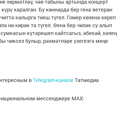
не хөрмәтләү, чәй табыны артында концерт
күрү каралган. Бу көннәрдә бер генә ветеран
 читтә калырга тиеш түгел. Гомер көзенә кереп
ә ни кирәк тә түгел. Өенә бер чиләк су алып
 сумкасын күтәрешеп кайтсагыз, әбекәй, хәлең
бы чиксез булыр, рәхмәтләре үзегезгә меңе
интересным в
Telegram-канале
Татмедиа
в национальном мессенджере MАХ: