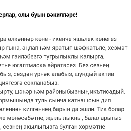
ерлар, олы буын вәкилләре!
а өлкәннәр көне - икенче яшьлек көнегез
ыр гына, аңлап һәм яратып шәфкатьле, хезмәт
 һәм гаиләбезгә тугрылыклы калырга,
тне югалтмаска өйрәтәсез. Без сезнең
ыз, сездән үрнәк алабыз, шундый актив
иягезгә сокланабыз.
шырту, шәһәр һәм районыбызның икътисадый,
 тормышында тулысынча катнашсын дип
әленнән килгәннең барын да эшли. Тик болар
ле мөнәсәбәтне, җылылыкны, балаларыгыз
 сезнең акылыгызга булган хөрмәтне