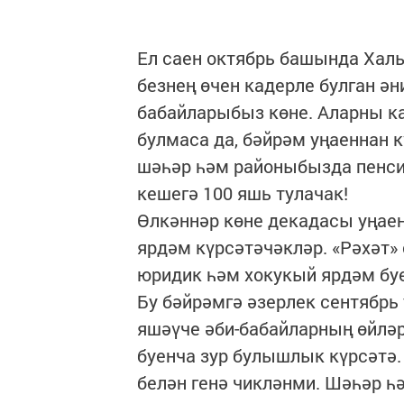
Ел саен октябрь башында Халы
безнең өчен кадерле булган ән
бабайларыбыз көне. Аларны ка
булмаса да, бәйрәм уңаеннан 
шәһәр һәм районыбызда пенсия
кешегә 100 яшь тулачак!
Өлкәннәр көне декадасы уңае
ярдәм күрсәтәчәкләр. «Рәхәт»
юридик һәм хокукый ярдәм буе
Бу бәйрәмгә әзерлек сентябрь
яшәүче әби-бабайларның өйлә
буенча зур булышлык күрсәтә
белән генә чикләнми. Шәһәр һ