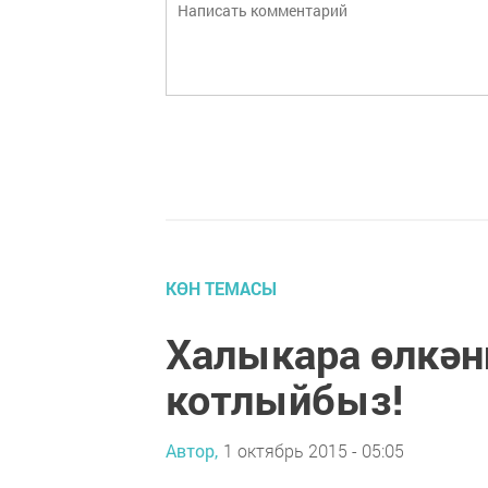
КӨН ТЕМАСЫ
Халыкара өлкән
котлыйбыз!
Автор,
1 октябрь 2015 - 05:05