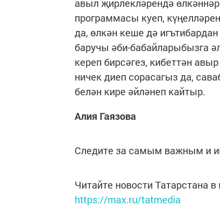
авыл җирлекләрендә өлкәннәр
программасы куеп, күңелләрен 
да, өлкән кеше дә игътибардан
баручы әби-бабайларыбызга әлл
кереп бирсәгез, кибеттән авыр
ничек диеп сорасагыз да, сава
белән кире әйләнеп кайтыр.
Алия Гаязова
Следите за самым важным и 
Читайте новости Татарстана 
https://max.ru/tatmedia