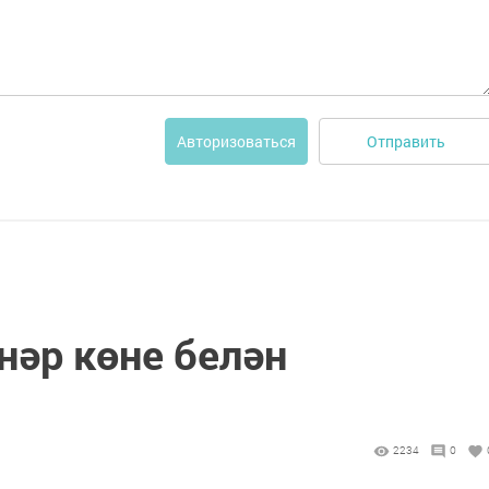
Отправить
Авторизоваться
нәр көне белән
2234
0