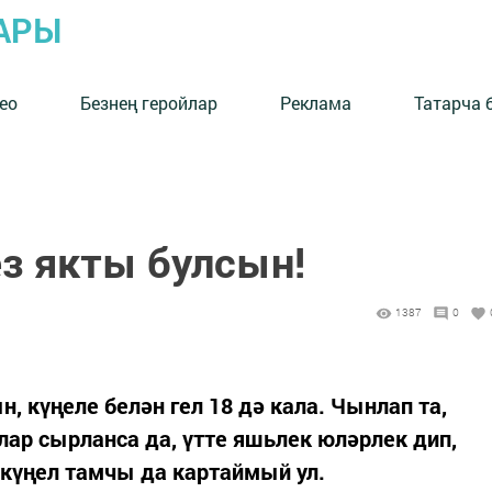
АРЫ
ео
Безнең геройлар
Реклама
Татарча 
ез якты булсын!
1387
0
, күңеле белән гел 18 дә кала. Чынлап та,
лар сырланса да, үтте яшьлек юләрлек дип,
күңел тамчы да картаймый ул.