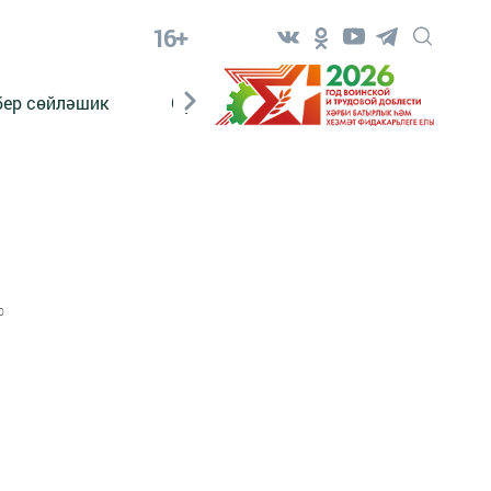
16+
бер сөйләшик
Сүз тарихы
Яшь хәбәрче
0