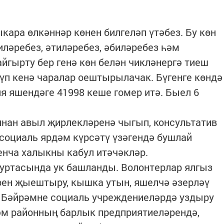
кара өлкәннәр көнен билгеләп үтәбез. Бу көн
иләребез, әтиләребез, әбиләребез һәм
йгырту бер генә көн белән чикләнергә тиеш
күп кенә чаралар оештырылачак. Бүгенге көндә
 яшендәге 41998 кеше гомер итә. Быел 6
ннан авыл җирлекләренә чыгып, консультатив
 социаль ярдәм күрсәтү үзәгендә бушлай
нча халыкны кабул итәчәкләр.
 уртасында ук башланды. Волонтерлар ялгыз
рен җыештыру, кышка утын, яшелчә әзерләү
. Бәйрәмне социаль учреждениеләрдә уздыру
әм районның барлык предприятиеләрендә,