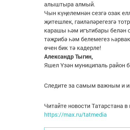
алыштыра алмый.
Чын күңелемнән сезгә озак ел
җитешлек, гаиләләрегезгә то
карашы һәм игътибары белән с
тәҗрибә һәм белемегез һәрвак
өчен бик тә кадерле!
Александр Тыгин,
Яшел Үзән муниципаль район 
Следите за самым важным и 
Читайте новости Татарстана 
https://max.ru/tatmedia