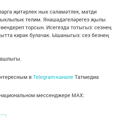
ларга җитәрлек нык сәламәтлек, матди
трыклылык телим. Янәшәдәгеләрегез җылы
өендереп торсын. Исегездә тотыгыз: сезнең
ытта кирәк булачак. Ышаныгыз: сез безнең
башлыгы.
интересным в
Telegram-канале
Татмедиа
в национальном мессенджере MАХ: