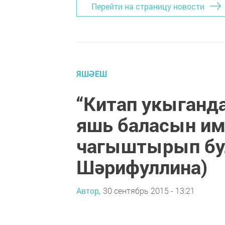
Перейти на страницу новости
ЯШӘЕШ
“Китап укыганда
яшь баласын им
чагыштырып бул
Шәрифуллина)
Автор,
30 сентябрь 2015 - 13:21