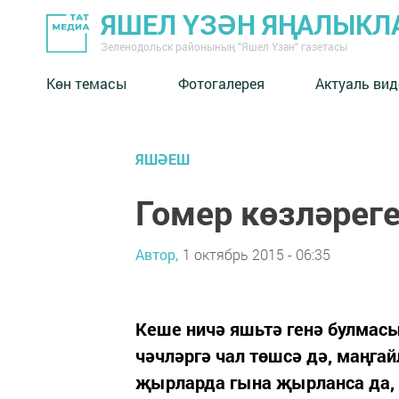
ЯШЕЛ ҮЗӘН ЯҢАЛЫКЛ
Зеленодольск районының "Яшел Үзән" газетасы
Көн темасы
Фотогалерея
Актуаль вид
ЯШӘЕШ
Гомер көзләрег
Автор,
1 октябрь 2015 - 06:35
Кеше ничә яшьтә генә булмасын
чәчләргә чал төшсә дә, маңгай
җырларда гына җырланса да, 